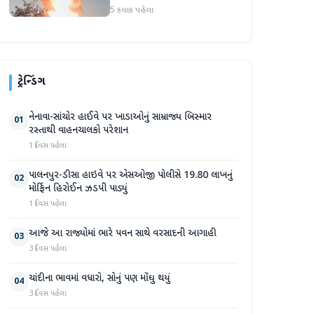
5 કલાક પહેલા
ટ્રેન્ડિંગ
નેનાવા-સાંચોર હાઈવે પર ખાડાઓનું સામ્રાજ્ય બિસ્માર
01
રસ્તાથી વાહનચાલકો પરેશાન
1 દિવસ પહેલા
પાલનપુર-ડીસા હાઇવે પર એસઓજી પોલીસે 19.80 લાખનું
02
મોર્ફિન હિરોઈન ઝડપી પાડ્યું
1 દિવસ પહેલા
આજે આ રાજ્યોમાં ભારે પવન સાથે વરસાદની આગાહી
03
3 દિવસ પહેલા
ચાંદીના ભાવમાં વધારો, સોનું પણ મોંઘુ થયું
04
3 દિવસ પહેલા