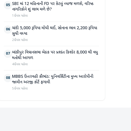
SBI માં 12 મહિનાની FD પર કેટલું વ્યાજ મળશે, વરિષ્ઠ
05
નાગરિકોને શું લાભ મળે છે?
1 દિવસ પહેલા
ચાંદી 5,000 રૂપિયા મોંઘી થઈ, સોનાના ભાવ 2,200 રૂપિયા
06
સુધી વધ્યા
2 દિવસ પહેલા
બાંકીપુર વિધાનસભા બેઠક પર પ્રશાંત કિશોર 8,000 થી વધુ
07
મતોથી આગળ
4 દિવસ પહેલા
MBBS ઉત્તરવહી કૌભાંડ: યુનિવર્સિટીના મુખ્ય આરોપીની
08
જામીન અરજી કોર્ટે ફગાવી
5 દિવસ પહેલા