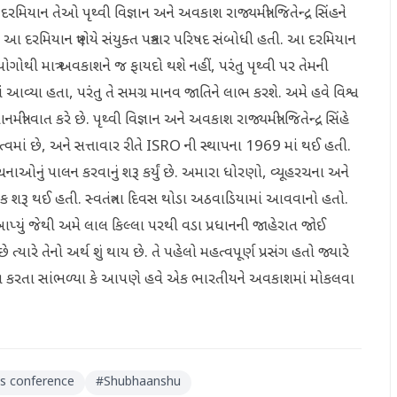
મિયાન તેઓ પૃથ્વી વિજ્ઞાન અને અવકાશ રાજ્યમંત્રી જિતેન્દ્ર સિંહને
આ દરમિયાન ત્રણેયે સંયુક્ત પત્રકાર પરિષદ સંબોધી હતી. આ દરમિયાન
ા પ્રયોગોથી માત્ર અવકાશને જ ફાયદો થશે નહીં, પરંતુ પૃથ્વી પર તેમની
આવ્યા હતા, પરંતુ તે સમગ્ર માનવ જાતિને લાભ કરશે. અમે હવે વિશ્વ
મંત્રી વાત કરે છે. પૃથ્વી વિજ્ઞાન અને અવકાશ રાજ્યમંત્રી જિતેન્દ્ર સિંહે
વમાં છે, અને સત્તાવાર રીતે ISRO ની સ્થાપના 1969 માં થઈ હતી.
ચનાઓનું પાલન કરવાનું શરૂ કર્યું છે. અમારા ધોરણો, વ્યૂહરચના અને
ંક શરૂ થઈ હતી. સ્વતંત્રતા દિવસ થોડા અઠવાડિયામાં આવવાનો હતો.
પ્યું જેથી અમે લાલ કિલ્લા પરથી વડા પ્રધાનની જાહેરાત જોઈ
ત્યારે તેનો અર્થ શું થાય છે. તે પહેલો મહત્વપૂર્ણ પ્રસંગ હતો જ્યારે
જાહેરાત કરતા સાંભળ્યા કે આપણે હવે એક ભારતીયને અવકાશમાં મોકલવા
s conference
#
Shubhaanshu