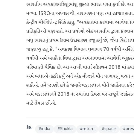
ભારતીય અવકાશયાત્રી શુભાંશુ શુક્લા ભારત પરત ફર્યા છે. આ દર
મળ્યા. ISROના અધ્યક્ષ વી. નારાયણન પણ ત્યાં હાજર હતા. 
કેન્દ્રીય મંત્રી જિતેન્દ્ર સિંહે કહ્યું, "અવકાશમાં કરવામાં આવેલ
પ્રતિકૃતિઓ પણ હશે. આ પ્રયોગો એક ભારતીય દ્વારા કરવામાં 
બંધુ ભારતનું પ્રથમ ઉત્તમ ઉદાહરણ રજૂ કર્યું છે, જેના વિશે પ્રધાન
જણાવ્યું હતું કે, "અવકાશ વિભાગ લગભગ 70 વર્ષથી અસ્તિત્
વર્ષોથી અમે બાકીના વિશ્વ દ્વારા અપનાવવામાં આવેલી વ્યૂહર
પરિમાણો વૈશ્વિક છે. આ આખી વાર્તા સૌપ્રથમ 2018 માં ક્યા
અમે બધાએ નક્કી કર્યું અને એકબીજાને મૌન પાળવાનું વચન આ
શકીએ. તમે જાણો છો કે જ્યારે વડા પ્રધાન પોતે જાહેરાત કરે છે 
અમે વડા પ્રધાનને 2018 ના સ્વતંત્રતા દિવસ પર રાષ્ટ્રને 
માટે તૈયાર છીએ.
ટેગ્સ:
#
india
#
Shukla
#
return
#
space
#
pres