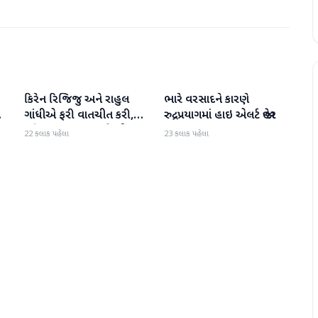
કિરેન રિજિજુ અને રાહુલ
ભારે વરસાદને કારણે
રાષ્ટ્રીય
રાષ્ટ્રીય
ી
ગાંધીએ ફરી વાતચીત કરી,
રુદ્રપ્રયાગમાં હાઇ એલર્ટ જાહેર
મહિલા અનામત અને સીમાંકન
22 કલાક પહેલા
23 કલાક પહેલા
બિલ પર ચર્ચા કરી