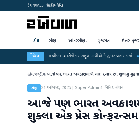
ઉત્તર ગુજરાતનું લોકપ્રિય દૈનિક
હોમ
રાષ્ટ્રીય
આંતરરાષ્ટ્રીય
ગુજરાત
ઉત્તર ગુજ
UGC-NET પરીક્ષા લીકના આરોપો પર રાહુલ ગાંધીએ કેન્દ્ર પર પ્રહાર કર્યા
બ્રેકિંગ
●
હિંમતનગર
હોમ
/
રાષ્ટ્રીય
/
આજે પણ ભારત અવકાશમાંથી સારું દેખાય છે', શુભાંશુ શુક્લા એ
21 ઑગસ્ટ, 2025
|
Super Admin
1
મિનિટ વાંચન
રાષ્ટ્રીય
આજે પણ ભારત અવકાશમાંથી 
શુક્લા એક પ્રેસ કોન્ફરન્સમ