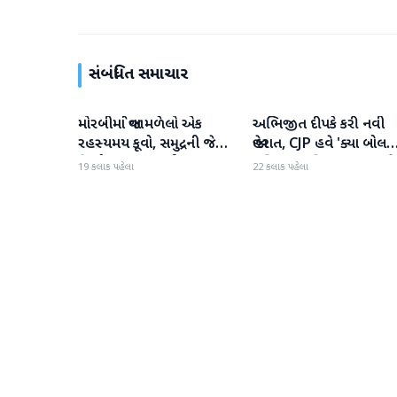
સંબંધિત સમાચાર
મોરબીમાં જોવા મળેલો એક
અભિજીત દીપકે કરી નવી
રાષ્ટ્રીય
રાષ્ટ્રીય
રહસ્યમય કૂવો, સમુદ્રની જેમ
જાહેરાત, CJP હવે 'ક્યા બોલત
હિલોળા ખાતું પાણી
પબ્લિક' અભિયાન શરૂ કરશે
19 કલાક પહેલા
22 કલાક પહેલા