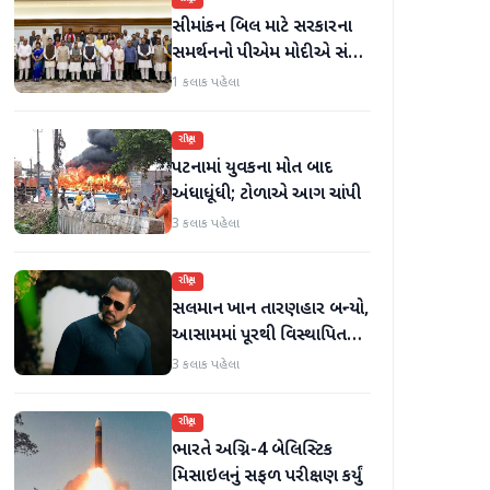
સીમાંકન બિલ માટે સરકારના
સમર્થનનો પીએમ મોદીએ સંકેત
આપ્યો; ઓગસ્ટમાં ખાસ સત્ર
1 કલાક પહેલા
બોલાવી શકાય છે - સૂત્રો
રાષ્ટ્રીય
પટનામાં યુવકના મોત બાદ
અંધાધૂંધી; ટોળાએ આગ ચાંપી
3 કલાક પહેલા
રાષ્ટ્રીય
સલમાન ખાન તારણહાર બન્યો,
આસામમાં પૂરથી વિસ્થાપિત
થયેલા પરિવારોને 500 નવા ઘર
3 કલાક પહેલા
પૂરા પાડ્યા
રાષ્ટ્રીય
ભારતે અગ્નિ-4 બેલિસ્ટિક
મિસાઇલનું સફળ પરીક્ષણ કર્યું