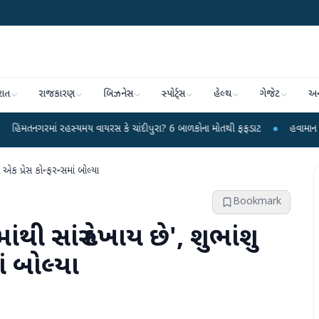
રાત
રાજકારણ
બિઝનેસ
સ્પોર્ટ્સ
હેલ્થ
ગેજેટ
અન
માં રહસ્યમય વાયરસ કે ચાંદીપુરા? 6 બાળકોના મોતથી ફફડાટ
●
હવામાન વિભાગે 18 રા
ક પ્રેસ કોન્ફરન્સમાં બોલ્યા
Bookmark
સારું દેખાય છે', શુભાંશુ
ાં બોલ્યા