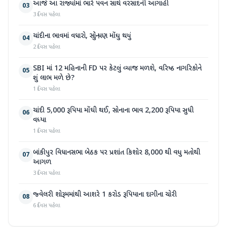
આજે આ રાજ્યોમાં ભારે પવન સાથે વરસાદની આગાહી
03
3 દિવસ પહેલા
ચાંદીના ભાવમાં વધારો, સોનું પણ મોંઘુ થયું
04
2 દિવસ પહેલા
SBI માં 12 મહિનાની FD પર કેટલું વ્યાજ મળશે, વરિષ્ઠ નાગરિકોને
05
શું લાભ મળે છે?
1 દિવસ પહેલા
ચાંદી 5,000 રૂપિયા મોંઘી થઈ, સોનાના ભાવ 2,200 રૂપિયા સુધી
06
વધ્યા
1 દિવસ પહેલા
બાંકીપુર વિધાનસભા બેઠક પર પ્રશાંત કિશોર 8,000 થી વધુ મતોથી
07
આગળ
3 દિવસ પહેલા
જ્વેલરી શોરૂમમાંથી આશરે 1 કરોડ રૂપિયાના દાગીના ચોરી
08
6 દિવસ પહેલા