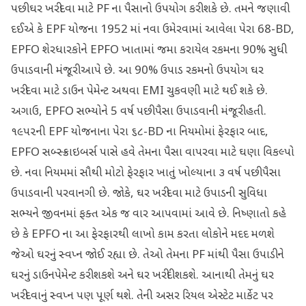
પછી ઘર ખરીદવા માટે PF ના પૈસાનો ઉપયોગ કરી શકે છે. તમને જણાવી
દઈએ કે EPF યોજના 1952 માં નવા ઉમેરવામાં આવેલા પેરા 68-BD,
EPFO શેરધારકોને EPFO ખાતામાં જમા કરાયેલ રકમના 90% સુધી
ઉપાડવાની મંજૂરી આપે છે. આ 90% ઉપાડ રકમનો ઉપયોગ ઘર
ખરીદવા માટે ડાઉન પેમેન્ટ અથવા EMI ચુકવણી માટે થઈ શકે છે.
અગાઉ, EPFO સભ્યોને 5 વર્ષ પછી પૈસા ઉપાડવાની મંજૂરી હતી.
૧૯૫૨ની EPF યોજનાના પેરા ૬૮-BD ના નિયમોમાં ફેરફાર બાદ,
EPFO સબ્સ્ક્રાઇબર્સ પાસે હવે તેમના પૈસા વાપરવા માટે ઘણા વિકલ્પો
છે. નવા નિયમમાં સૌથી મોટો ફેરફાર ખાતું ખોલ્યાના ૩ વર્ષ પછી પૈસા
ઉપાડવાની પરવાનગી છે. જોકે, ઘર ખરીદવા માટે ઉપાડની સુવિધા
સભ્યને જીવનમાં ફક્ત એક જ વાર આપવામાં આવે છે. નિષ્ણાતો કહે
છે કે EPFO ના આ ફેરફારથી લાખો કામ કરતા લોકોને મદદ મળશે
જેઓ ઘરનું સ્વપ્ન જોઈ રહ્યા છે. તેઓ તેમના PF માંથી પૈસા ઉપાડીને
ઘરનું ડાઉનપેમેન્ટ કરી શકશે અને ઘર ખરીદી શકશે. આનાથી તેમનું ઘર
ખરીદવાનું સ્વપ્ન પણ પૂર્ણ થશે. તેની અસર રિયલ એસ્ટેટ માર્કેટ પર