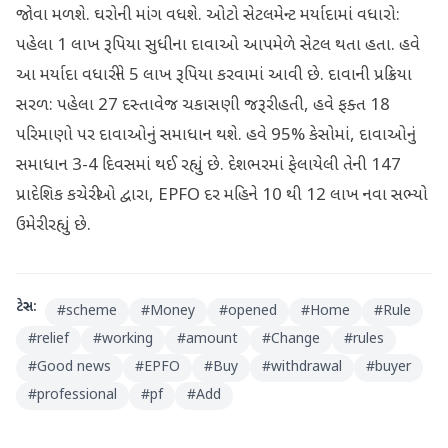
જોવા મળશે. ઘરોની માંગ વધશે. ઓટો સેટલમેન્ટ મર્યાદામાં વધારો:
પહેલા 1 લાખ રૂપિયા સુધીના દાવાઓ આપમેળે સેટલ થતા હતા. હવે
આ મર્યાદા વધારીને 5 લાખ રૂપિયા કરવામાં આવી છે. દાવાની પ્રક્રિયા
સરળ: પહેલા 27 દસ્તાવેજ ચકાસણી જરૂરી હતી, હવે ફક્ત 18
પરિમાણો પર દાવાઓનું સમાધાન થશે. હવે 95% કેસોમાં, દાવાઓનું
સમાધાન 3-4 દિવસમાં થઈ રહ્યું છે. દેશભરમાં ફેલાયેલી તેની 147
પ્રાદેશિક કચેરીઓ દ્વારા, EPFO દર મહિને 10 થી 12 લાખ નવા સભ્યો
ઉમેરી રહ્યું છે.
ટેગ્સ:
#
scheme
#
Money
#
opened
#
Home
#
Rule
#
relief
#
working
#
amount
#
Change
#
rules
#
Good news
#
EPFO
#
Buy
#
withdrawal
#
buyer
#
professional
#
pf
#
Add