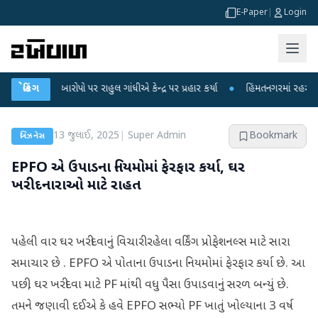
E-Paper
|
Login
કના આરોપો પર રાહુલ ગાંધીએ કેન્દ્ર પર પ્રહાર કર્યા
બ્રેકિંગ
●
હિંમતનગરમાં રહસ્યમય વાયરસ 
13 જુલાઈ, 2025
|
Super Admin
Bookmark
બિઝનેસ
EPFO એ ઉપાડના નિયમોમાં ફેરફાર કર્યા, ઘર
ખરીદનારાઓ માટે રાહત
પહેલી વાર ઘર ખરીદવાનું વિચારી રહેલા વર્કિંગ પ્રોફેશનલ્સ માટે સારા
સમાચાર છે . EPFO એ પોતાના ઉપાડના નિયમોમાં ફેરફાર કર્યા છે. આ
પછી, ઘર ખરીદવા માટે PF માંથી વધુ પૈસા ઉપાડવાનું સરળ બન્યું છે.
તમને જણાવી દઈએ કે હવે EPFO સભ્યો PF ખાતું ખોલ્યાના 3 વર્ષ