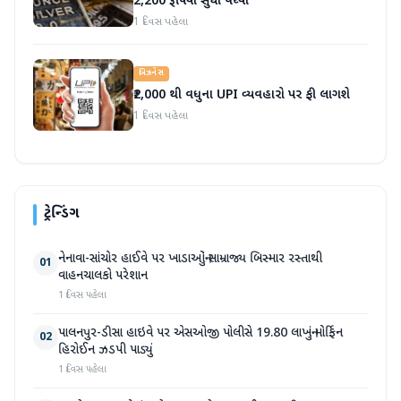
2,200 રૂપિયા સુધી વધ્યા
1 દિવસ પહેલા
બિઝનેસ
₹2,000 થી વધુના UPI વ્યવહારો પર ફી લાગશે
1 દિવસ પહેલા
ટ્રેન્ડિંગ
નેનાવા-સાંચોર હાઈવે પર ખાડાઓનું સામ્રાજ્ય બિસ્માર રસ્તાથી
01
વાહનચાલકો પરેશાન
1 દિવસ પહેલા
પાલનપુર-ડીસા હાઇવે પર એસઓજી પોલીસે 19.80 લાખનું મોર્ફિન
02
હિરોઈન ઝડપી પાડ્યું
1 દિવસ પહેલા