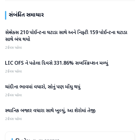
સંબંધિત સમાચાર
સેન્સેક્સ 210 પોઈન્ટના ઘટાડા સાથે અને નિફ્ટી 159 પોઈન્ટના ઘટાડા
બિઝનેસ
સાથે બંધ થયો
2 દિવસ પહેલા
LIC OFS ને પહેલા દિવસે 331.86% સબસ્ક્રિપ્શન મળ્યું
બિઝનેસ
2 દિવસ પહેલા
ચાંદીના ભાવમાં વધારો, સોનું પણ મોંઘુ થયું
બિઝનેસ
2 દિવસ પહેલા
સ્થાનિક બજાર વધારા સાથે ખુલ્યું, આ શેરોમાં તેજી
બિઝનેસ
2 દિવસ પહેલા