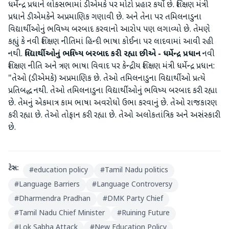
ધર્મેન્દ્ર પ્રધાને લોકસભામાં ડીએમકે પર મોટો પ્રહાર કર્યો છે. શિક્ષણ મંત્રી
પ્રધાને ડીએમકેને અપ્રમાણિક ગણાવી છે. અને તેના પર તમિલનાડુના
વિદ્યાર્થીઓનું ભવિષ્ય બરબાદ કરવાનો આરોપ પણ લગાવ્યો છે. તેમણે
કહ્યું કે નવી શિક્ષણ નીતિમાં હિન્દી ભાષા કોઈના પર લાદવામાં આવી રહી
નથી.
વિદ્યાર્થીઓનું
ભવિષ્ય
બરબાદ
કરી
રહ્યા
છીએ
-
ધર્મેન્દ્ર
પ્રધાન
નવી
શિક્ષણ નીતિ અને ત્રણ ભાષા વિવાદ પર કેન્દ્રીય શિક્ષણ મંત્રી ધર્મેન્દ્ર પ્રધાન:
"તેઓ (ડીએમકે) અપ્રમાણિક છે. તેઓ તમિલનાડુના વિદ્યાર્થીઓ પ્રત્યે
પ્રતિબદ્ધ નથી. તેઓ તમિલનાડુના વિદ્યાર્થીઓનું ભવિષ્ય બરબાદ કરી રહ્યા
છે. તેમનું એકમાત્ર કામ ભાષા અવરોધો ઉભા કરવાનું છે. તેઓ રાજકારણ
કરી રહ્યા છે. તેઓ તોફાન કરી રહ્યા છે. તેઓ અલોકતાંત્રિક અને અસંસ્કારી
છે.
ટેગ્સ:
#
education policy
#
Tamil Nadu politics
#
Language Barriers
#
Language Controversy
#
Dharmendra Pradhan
#
DMK Party Chief
#
Tamil Nadu Chief Minister
#
Ruining Future
#
Lok Sabha Attack
#
New Education Policy