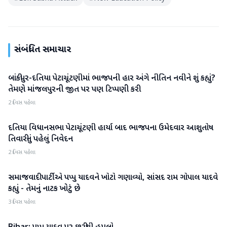
સંબંધિત સમાચાર
બાંકીપુર-દતિયા પેટાચૂંટણીમાં ભાજપની હાર અંગે નીતિન નવીને શું કહ્યું?
રાજકારણ
તેમણે માંજલપુરની જીત પર પણ ટિપ્પણી કરી
2 દિવસ પહેલા
દતિયા વિધાનસભા પેટાચૂંટણી હાર્યા બાદ ભાજપના ઉમેદવાર આશુતોષ
રાજકારણ
તિવારીનું પહેલું નિવેદન
2 દિવસ પહેલા
સમાજવાદી પાર્ટીએ પપ્પુ યાદવને ખોટો ગણાવ્યો, સાંસદ રામ ગોપાલ યાદવે
રાજકારણ
કહ્યું - તેમનું નાટક ખોટું છે
3 દિવસ પહેલા
રાજકારણ