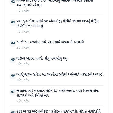
નેનાવા-સાંચોર હાઈવે પર ખાડાઓનું સામ્રાજ્ય બિસ્માર રસ્તાથી
02
વાહનચાલકો પરેશાન
1 દિવસ પહેલા
પાલનપુર-ડીસા હાઇવે પર એસઓજી પોલીસે 19.80 લાખનું મોર્ફિન
03
હિરોઈન ઝડપી પાડ્યું
1 દિવસ પહેલા
આજે આ રાજ્યોમાં ભારે પવન સાથે વરસાદની આગાહી
04
2 દિવસ પહેલા
ચાંદીના ભાવમાં વધારો, સોનું પણ મોંઘુ થયું
05
2 દિવસ પહેલા
આજે ગુજરાત સહિત આ રાજ્યોમાં ભારેથી અતિભારે વરસાદની આગાહી
06
6 દિવસ પહેલા
ગુજરાતમાં ભારે વરસાદને લઈને રેડ એલર્ટ જાહેર, ઘણા જિલ્લાઓમાં
07
શાળાઓ અને કોલેજો બંધ
6 દિવસ પહેલા
SBI માં 12 મહિનાની FD પર કેટલું વ્યાજ મળશે, વરિષ્ઠ નાગરિકોને