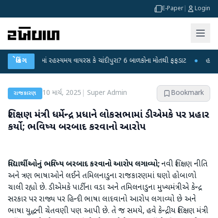
E-Paper
|
Login
ંમતનગરમાં રહસ્યમય વાયરસ કે ચાંદીપુરા? 6 બાળકોના મોતથી ફફડાટ
બ્રેકિંગ
●
હવામાન વિભાગ
10 માર્ચ, 2025
|
Super Admin
Bookmark
રાજકારણ
શિક્ષણ મંત્રી ધર્મેન્દ્ર પ્રધાને લોકસભામાં ડીએમકે પર પ્રહાર
કર્યો; ભવિષ્ય બરબાદ કરવાનો આરોપ
વિદ્યાર્થીઓનું ભવિષ્ય બરબાદ કરવાનો આરોપ લગાવ્યો;
નવી શિક્ષણ નીતિ
અને ત્રણ ભાષાઓને લઈને તમિલનાડુના રાજકારણમાં ઘણો હોબાળો
ચાલી રહ્યો છે. ડીએમકે પાર્ટીના વડા અને તમિલનાડુના મુખ્યમંત્રીએ કેન્દ્ર
સરકાર પર રાજ્ય પર હિન્દી ભાષા લાદવાનો આરોપ લગાવ્યો છે અને
ભાષા યુદ્ધની ચેતવણી પણ આપી છે. તે જ સમયે, હવે કેન્દ્રીય શિક્ષણ મંત્રી