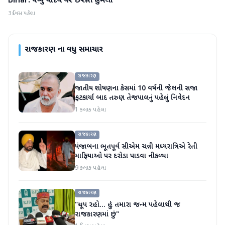
Bihar: પપ્પુ યાદવ પર છરીથી હુમલો
3 દિવસ પહેલા
રાજકારણ
ના વધુ સમાચાર
રાજકારણ
જાતીય શોષણના કેસમાં 10 વર્ષની જેલની સજા
ફટકાર્યા બાદ તરુણ તેજપાલનું પહેલું નિવેદન
1 કલાક પહેલા
રાજકારણ
પંજાબના ભૂતપૂર્વ સીએમ ચન્ની મધ્યરાત્રિએ રેતી
માફિયાઓ પર દરોડા પાડવા નીકળ્યા
9 કલાક પહેલા
રાજકારણ
"ચૂપ રહો... હું તમારા જન્મ પહેલાથી જ
રાજકારણમાં છું"