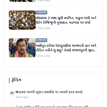
1 દિવસ પહેલા
રાજકારણ
લોકસભા 2 વાગ્યા સુધી સ્થગિત, રાહુલ ગાંધી અને
કિરેન રિજિજુની મુલાકાત, મડાગાંઠ પર ચર્ચા
1 દિવસ પહેલા
રાજકારણ
બાંકીપુર-દતિયા પેટાચૂંટણીમાં ભાજપની હાર અંગે
નીતિન નવીને શું કહ્યું? તેમણે માંજલપુરની જીત
પર પણ ટિપ્પણી કરી
2 દિવસ પહેલા
ટ્રેન્ડિંગ
ગુજરાતમાં ખાનગી ટ્યુશન ક્લાસીસ પર આવશે કડક કાયદો
01
6 દિવસ પહેલા