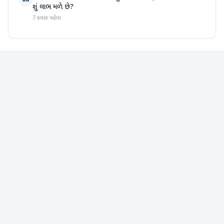
08
શું લાભ મળે છે?
7 કલાક પહેલા