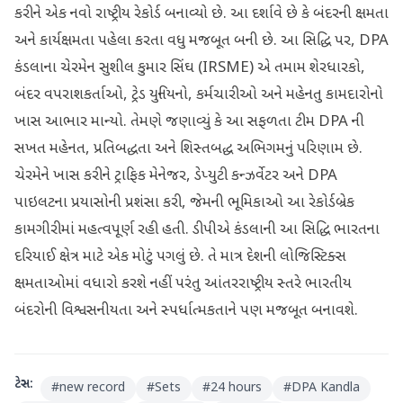
કરીને એક નવો રાષ્ટ્રીય રેકોર્ડ બનાવ્યો છે. આ દર્શાવે છે કે બંદરની ક્ષમતા
અને કાર્યક્ષમતા પહેલા કરતા વધુ મજબૂત બની છે. આ સિદ્ધિ પર, DPA
કંડલાના ચેરમેન સુશીલ કુમાર સિંઘ (IRSME) એ તમામ શેરધારકો,
બંદર વપરાશકર્તાઓ, ટ્રેડ યુનિયનો, કર્મચારીઓ અને મહેનતુ કામદારોનો
ખાસ આભાર માન્યો. તેમણે જણાવ્યું કે આ સફળતા ટીમ DPA ની
સખત મહેનત, પ્રતિબદ્ધતા અને શિસ્તબદ્ધ અભિગમનું પરિણામ છે.
ચેરમેને ખાસ કરીને ટ્રાફિક મેનેજર, ડેપ્યુટી કન્ઝર્વેટર અને DPA
પાઇલટના પ્રયાસોની પ્રશંસા કરી, જેમની ભૂમિકાઓ આ રેકોર્ડબ્રેક
કામગીરીમાં મહત્વપૂર્ણ રહી હતી. ડીપીએ કંડલાની આ સિદ્ધિ ભારતના
દરિયાઈ ક્ષેત્ર માટે એક મોટું પગલું છે. તે માત્ર દેશની લોજિસ્ટિક્સ
ક્ષમતાઓમાં વધારો કરશે નહીં પરંતુ આંતરરાષ્ટ્રીય સ્તરે ભારતીય
બંદરોની વિશ્વસનીયતા અને સ્પર્ધાત્મકતાને પણ મજબૂત બનાવશે.
ટેગ્સ:
#
new record
#
Sets
#
24 hours
#
DPA Kandla