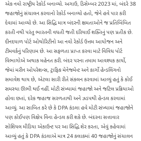
એક નવો રાષ્ટ્રીય રેકોર્ડ બનાવ્યો. અગાઉ, ડિસેમ્બર 2023 માં, બંદરે 38
જહાજોનું સંચાલન કરવાનો રેકોર્ડ બનાવ્યો હતો, જેને હવે પાર કરી
દેવામાં આવ્યો છે. આ સિદ્ધિ માત્ર બંદરની ક્ષમતાઓને જ પ્રતિબિંબિત
કરતી નથી પરંતુ ભારતની વધતી જતી દરિયાઈ શક્તિનું પણ પ્રતીક છે.
દીનદયાળ પોર્ટ ઓથોરિટીનો આ નવો રેકોર્ડ ઉત્તમ આયોજન અને
ટીમવર્કનું પરિણામ છે. આ સફળતા પ્રાપ્ત કરવા માટે વિવિધ પોર્ટ
વિભાગોએ અથાક મહેનત કરી. બંદર પરના તમામ આવશ્યક કાર્યો,
જેમાં મરીન ઓપરેશન્સ, ટ્રાફિક મેનેજમેન્ટ અને કાર્ગો હેન્ડલિંગનો
સમાવેશ થાય છે, એટલા સારી રીતે સંકલન કરવામાં આવ્યું હતું કે કોઈ
સમસ્યા ઊભી થઈ નહીં. મોટી સંખ્યામાં જહાજો અને જટિલ પ્રક્રિયાઓ
હોવા છતાં, દરેક જહાજ સરળતાથી અને ઝડપથી હેન્ડલ કરવામાં
આવ્યું. આ સાબિત કરે છે કે DPA કંડલા હવે મોટી સંખ્યામાં જહાજોને
પણ કોઈપણ વિક્ષેપ વિના હેન્ડલ કરી શકે છે. બંદરના સત્તાવાર
સોશિયલ મીડિયા એકાઉન્ટ પર આ સિદ્ધિ શેર કરતા, એવું કહેવામાં
આવ્યું હતું કે DPA કંડલાએ માત્ર 24 કલાકમાં 40 જહાજોનું સંચાલન