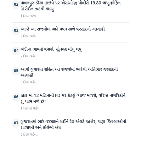
પાલનપુર-ડીસા હાઇવે પર એસઓજી પોલીસે 19.80 લાખનું મોર્ફિન
02
હિરોઈન ઝડપી પાડ્યું
1 દિવસ પહેલા
આજે આ રાજ્યોમાં ભારે પવન સાથે વરસાદની આગાહી
03
2 દિવસ પહેલા
ચાંદીના ભાવમાં વધારો, સોનું પણ મોંઘુ થયું
04
2 દિવસ પહેલા
આજે ગુજરાત સહિત આ રાજ્યોમાં ભારેથી અતિભારે વરસાદની
05
આગાહી
6 દિવસ પહેલા
SBI માં 12 મહિનાની FD પર કેટલું વ્યાજ મળશે, વરિષ્ઠ નાગરિકોને
06
શું લાભ મળે છે?
14 કલાક પહેલા
ગુજરાતમાં ભારે વરસાદને લઈને રેડ એલર્ટ જાહેર, ઘણા જિલ્લાઓમાં
07
શાળાઓ અને કોલેજો બંધ
6 દિવસ પહેલા