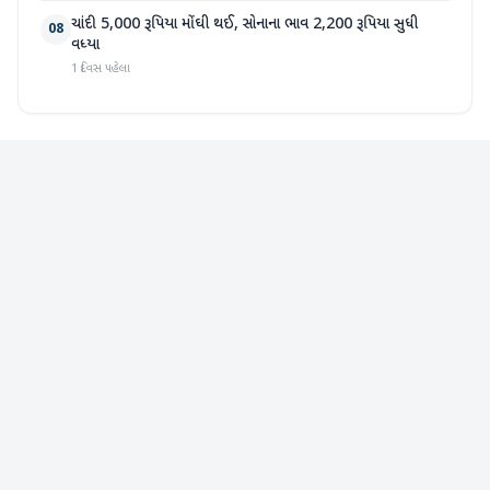
ચાંદી 5,000 રૂપિયા મોંઘી થઈ, સોનાના ભાવ 2,200 રૂપિયા સુધી
08
વધ્યા
1 દિવસ પહેલા