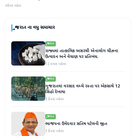
4 દિવસ પહેલા
ગુજરાત
ના વધુ સમાચાર
ગુજરાત
રાજ્યમાં તાત્કાલિક અસરથી એનાલોગ ચીઝના
ઉત્પાદન અને વેચાણ પર પ્રતિબંધ.
12 કલાક પહેલા
ગુજરાત
ગુજરાતમાં વરસાદ વચ્ચે રસ્તા પર એકસાથે 12
સિંહો દેખાયા
3 દિવસ પહેલા
ગુજરાત
ભાજપના ઉમેદવાર સતિષ પટેલની જીત
3 દિવસ પહેલા