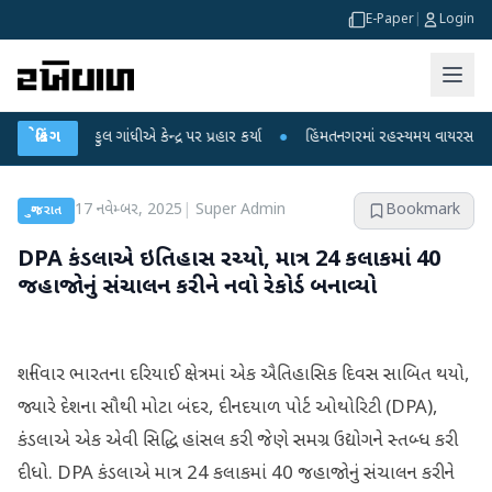
E-Paper
|
Login
ાહુલ ગાંધીએ કેન્દ્ર પર પ્રહાર કર્યા
બ્રેકિંગ
●
હિંમતનગરમાં રહસ્યમય વાયરસ કે ચાંદીપુરા?
17 નવેમ્બર, 2025
|
Super Admin
Bookmark
ગુજરાત
DPA કંડલાએ ઇતિહાસ રચ્યો, માત્ર 24 કલાકમાં 40
જહાજોનું સંચાલન કરીને નવો રેકોર્ડ બનાવ્યો
શનિવાર ભારતના દરિયાઈ ક્ષેત્રમાં એક ઐતિહાસિક દિવસ સાબિત થયો,
જ્યારે દેશના સૌથી મોટા બંદર, દીનદયાળ પોર્ટ ઓથોરિટી (DPA),
કંડલાએ એક એવી સિદ્ધિ હાંસલ કરી જેણે સમગ્ર ઉદ્યોગને સ્તબ્ધ કરી
દીધો. DPA કંડલાએ માત્ર 24 કલાકમાં 40 જહાજોનું સંચાલન કરીને