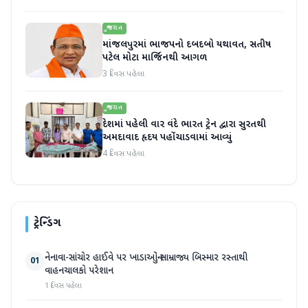
ગુજરાત
માંજલપુરમાં ભાજપનો દબદબો યથાવત, સતીષ
પટેલ મોટા માર્જિનથી આગળ
3 દિવસ પહેલા
ગુજરાત
દેશમાં પહેલી વાર વંદે ભારત ટ્રેન દ્વારા સુરતથી
અમદાવાદ હૃદય પહોંચાડવામાં આવ્યું
4 દિવસ પહેલા
ટ્રેન્ડિંગ
નેનાવા-સાંચોર હાઈવે પર ખાડાઓનું સામ્રાજ્ય બિસ્માર રસ્તાથી
01
વાહનચાલકો પરેશાન
1 દિવસ પહેલા