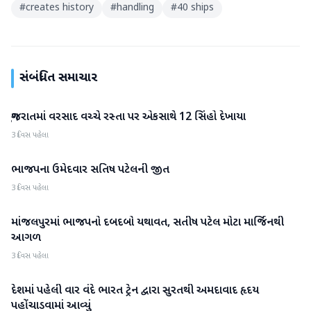
#
creates history
#
handling
#
40 ships
સંબંધિત સમાચાર
ગુજરાતમાં વરસાદ વચ્ચે રસ્તા પર એકસાથે 12 સિંહો દેખાયા
ગુજરાત
3 દિવસ પહેલા
ભાજપના ઉમેદવાર સતિષ પટેલની જીત
ગુજરાત
3 દિવસ પહેલા
માંજલપુરમાં ભાજપનો દબદબો યથાવત, સતીષ પટેલ મોટા માર્જિનથી
ગુજરાત
આગળ
3 દિવસ પહેલા
દેશમાં પહેલી વાર વંદે ભારત ટ્રેન દ્વારા સુરતથી અમદાવાદ હૃદય
ગુજરાત
પહોંચાડવામાં આવ્યું