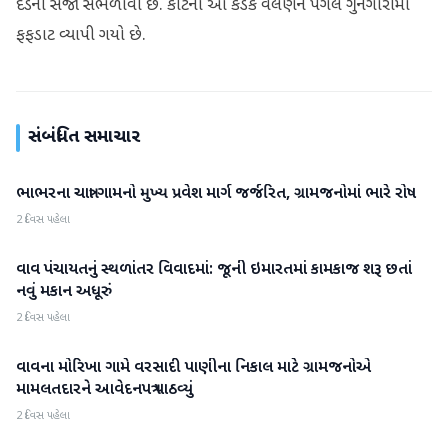
દંડની સજા સંભળાવી છે. કોર્ટના આ કડક વલણને પગલે ગુનેગારોમાં
ફફડાટ વ્યાપી ગયો છે.
સંબંધિત સમાચાર
ભાભરના ચાત્રા ગામનો મુખ્ય પ્રવેશ માર્ગ જર્જરિત, ગ્રામજનોમાં ભારે રોષ
વાવ-થરાદ
2 દિવસ પહેલા
વાવ પંચાયતનું સ્થળાંતર વિવાદમાં: જૂની ઇમારતમાં કામકાજ શરૂ છતાં
વાવ-થરાદ
નવું મકાન અધૂરું
2 દિવસ પહેલા
વાવના મોરિખા ગામે વરસાદી પાણીના નિકાલ માટે ગ્રામજનોએ
વાવ-થરાદ
મામલતદારને આવેદનપત્ર પાઠવ્યું
2 દિવસ પહેલા