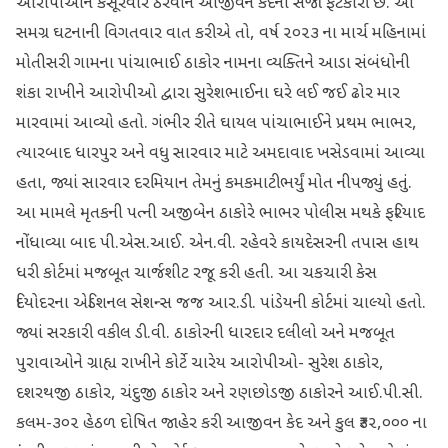
આરોપીઓને કસૂરવાર ઠેરવીને આજીવન કેદની સજા ફટકારી છે. આ
સમગ્ર ઘટનાની વિગતવાર વાત કરીએ તો, વર્ષ ૨૦૨૩ ના માર્ચ મહિનામાં
મોતીસરી ગામના પાંચાભાઈ ઠાકોર નામના વ્યક્તિને આડા સંબંધોની
શંકા રાખીને આરોપીઓ દ્વારા સુરેશભાઈના ઘરે લઈ જઈ ઢોર માર
મારવામાં આવ્યો હતો. ગંભીર રીતે ઘાયલ પાંચાભાઈને પ્રથમ ભાભર,
ત્યારબાદ ધારપુર અને વધુ સારવાર માટે અમદાવાદ ખસેડવામાં આવ્યા
હતા, જ્યાં સારવાર દરમિયાન તેમનું કમકમાટીભર્યું મોત નીપજ્યું હતું.
આ મામલે મૃતકની પત્ની અજીબેન ઠાકોરે ભાભર પોલીસ મથકે ફરિયાદ
નોંધાવ્યા બાદ પી.એસ.આઈ. એન.વી. રહેવરે કાયદેસરની તપાસ હાથ
ધરી કોર્ટમાં મજબૂત ચાર્જશીટ રજૂ કરી હતી. આ ચકચારી કેસ
દિયોદરના એડિશનલ સેશન્સ જજ આર.ડી. પાંડેયની કોર્ટમાં ચાલ્યો હતો.
જ્યાં સરકારી વકીલ ડી.વી. ઠાકોરની ધારદાર દલીલો અને મજબૂત
પુરાવાઓને ગ્રાહ્ય રાખીને કોર્ટે ચારેય આરોપીઓ- સુરેશ ઠાકોર,
દશરથજી ઠાકોર, ચંદુજી ઠાકોર અને રણછોડજી ઠાકોરને આઈ.પી.સી.
કલમ-૩૦૨ હેઠળ દોષિત જાહેર કરી આજીવન કેદ અને કુલ ₹૩૨,૦૦૦ ના