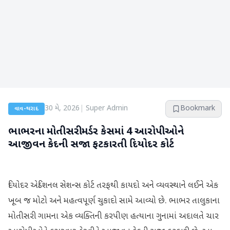
30 મે, 2026
|
Super Admin
Bookmark
વાવ-થરાદ
ભાભરના મોતીસરી મર્ડર કેસમાં 4 આરોપીઓને
આજીવન કેદની સજા ફટકારતી દિયોદર કોર્ટ
દિયોદર એડિશનલ સેશન્સ કોર્ટ તરફથી કાયદો અને વ્યવસ્થાને લઈને એક
ખૂબ જ મોટો અને મહત્વપૂર્ણ ચુકાદો સામે આવ્યો છે. ભાભર તાલુકાના
મોતીસરી ગામના એક વ્યક્તિની કરપીણ હત્યાના ગુનામાં અદાલતે ચાર