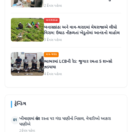
2 દિવસ પહેલા
બનાસકાંઠા
બનાસકાંઠા અને વાવ-થરાદમાં મેઘરાજાએ લીધો
વિરામ: ઉઘાડ નીકળતાં ખેડૂતોમાં આનંદનો માહોલ
3 દિવસ પહેલા
વાવ-થરાદ
ભાભરમાં LCBની રેડ: જુગાર રમતા 5 શખ્સો
ઝડપાયા
4 દિવસ પહેલા
ટ્રેન્ડિંગ
ખીમાણામાં જાહેર રસ્તા પર ગંદા પાણીનો નિકાલ, વેપારીઓ આકરા
01
પાણીએ
2 દિવસ પહેલા