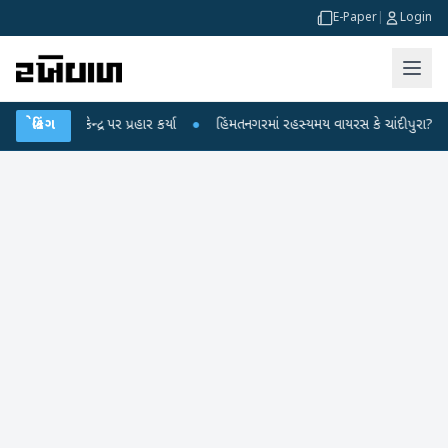
E-Paper
|
Login
ેન્દ્ર પર પ્રહાર કર્યા
બ્રેકિંગ
●
હિંમતનગરમાં રહસ્યમય વાયરસ કે ચાંદીપુરા? 6 બાળકોના મ