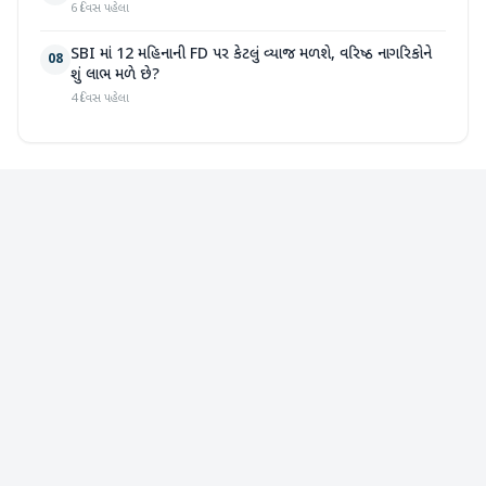
6 દિવસ પહેલા
SBI માં 12 મહિનાની FD પર કેટલું વ્યાજ મળશે, વરિષ્ઠ નાગરિકોને
08
શું લાભ મળે છે?
4 દિવસ પહેલા