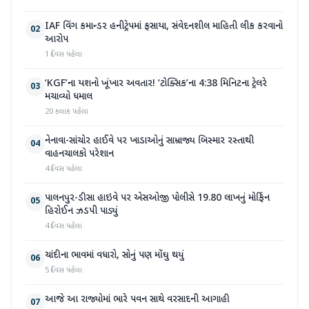
IAF વિંગ કમાન્ડર હનીટ્રેપમાં ફસાયા, સંવેદનશીલ માહિતી લીક કરવાનો
02
આરોપ
1 દિવસ પહેલા
‘KGF’ના યશનો ખૂંખાર અવતાર! ‘ટોક્સિક’ના 4:38 મિનિટના ટ્રેલરે
03
મચાવ્યો ધમાલ
20 કલાક પહેલા
નેનાવા-સાંચોર હાઈવે પર ખાડાઓનું સામ્રાજ્ય બિસ્માર રસ્તાથી
04
વાહનચાલકો પરેશાન
4 દિવસ પહેલા
પાલનપુર-ડીસા હાઇવે પર એસઓજી પોલીસે 19.80 લાખનું મોર્ફિન
05
હિરોઈન ઝડપી પાડ્યું
4 દિવસ પહેલા
ચાંદીના ભાવમાં વધારો, સોનું પણ મોંઘુ થયું
06
5 દિવસ પહેલા
આજે આ રાજ્યોમાં ભારે પવન સાથે વરસાદની આગાહી
07