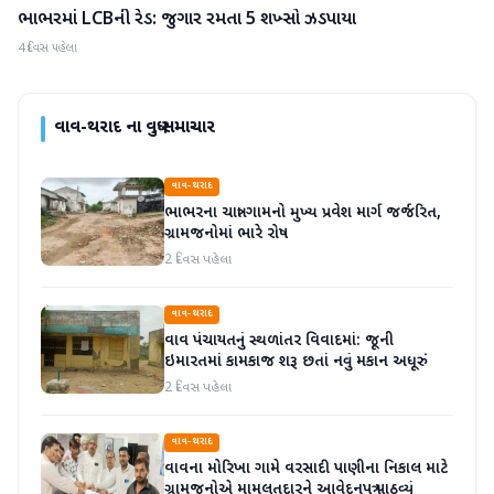
ભાભરમાં LCBની રેડ: જુગાર રમતા 5 શખ્સો ઝડપાયા
વાવ-થરાદ
4 દિવસ પહેલા
વાવ-થરાદ
ના વધુ સમાચાર
વાવ-થરાદ
ભાભરના ચાત્રા ગામનો મુખ્ય પ્રવેશ માર્ગ જર્જરિત,
ગ્રામજનોમાં ભારે રોષ
2 દિવસ પહેલા
વાવ-થરાદ
વાવ પંચાયતનું સ્થળાંતર વિવાદમાં: જૂની
ઇમારતમાં કામકાજ શરૂ છતાં નવું મકાન અધૂરું
2 દિવસ પહેલા
વાવ-થરાદ
વાવના મોરિખા ગામે વરસાદી પાણીના નિકાલ માટે
ગ્રામજનોએ મામલતદારને આવેદનપત્ર પાઠવ્યું