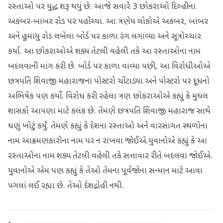
રસ્તાઓ પર યુદ્ધ શરૂ થયું છે. આજે સવારે 3 છોકરાઓ દિલ્હીના
અકબર-બાબર રોડ પર પહોંચ્યા. આ ત્રણેય લોકોએ અકબર, બાબર
અને હુમાયુ રોડ લખેલા બોર્ડ પર કાળા રંગ લગાવ્યા અને સૂત્રોચ્ચાર
કર્યા. આ છોકરાઓએ શક્ય તેટલી વહેલી તકે આ રસ્તાઓના નામ
બદલવાની માંગ કરી છે. બોર્ડ પર કાળા વાવ્યા પછી, આ વિરોધીઓએ
છત્રપતિ શિવાજી મહારાજના પોસ્ટરો ચોંટાડ્યા અને પોસ્ટરો પર દૂધનો
અભિષેક પણ કર્યો. વિરોધ કરી રહેલા ત્રણ છોકરાઓએ કહ્યું કે મુઘલ
શાસકો આપણા માટે કલંક છે. તેમણે છત્રપતિ શિવાજી મહારાજ સાથે
ઘણું ખોટું કર્યું. તેમણે કહ્યું કે દેશના રસ્તાઓ અને વારસાગત સ્થળોના
નામ આક્રમણકારોના નામ પર ન રાખવા જોઈએ.યુવાનોએ કહ્યું કે આ
રસ્તાઓના નામ શક્ય તેટલી વહેલી તકે સત્તાવાર રીતે બદલવા જોઈએ.
યુવાનોએ એમ પણ કહ્યું કે તેઓ તેમના પૂર્વજોના સન્માન માટે આવા
પગલાં લઈ રહ્યા છે. તેઓ દેશદ્રોહી નથી.