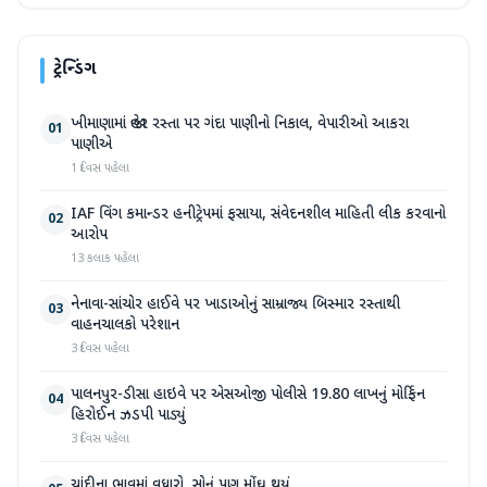
ટ્રેન્ડિંગ
ખીમાણામાં જાહેર રસ્તા પર ગંદા પાણીનો નિકાલ, વેપારીઓ આકરા
01
પાણીએ
1 દિવસ પહેલા
IAF વિંગ કમાન્ડર હનીટ્રેપમાં ફસાયા, સંવેદનશીલ માહિતી લીક કરવાનો
02
આરોપ
13 કલાક પહેલા
નેનાવા-સાંચોર હાઈવે પર ખાડાઓનું સામ્રાજ્ય બિસ્માર રસ્તાથી
03
વાહનચાલકો પરેશાન
3 દિવસ પહેલા
પાલનપુર-ડીસા હાઇવે પર એસઓજી પોલીસે 19.80 લાખનું મોર્ફિન
04
હિરોઈન ઝડપી પાડ્યું
3 દિવસ પહેલા
ચાંદીના ભાવમાં વધારો, સોનું પણ મોંઘુ થયું