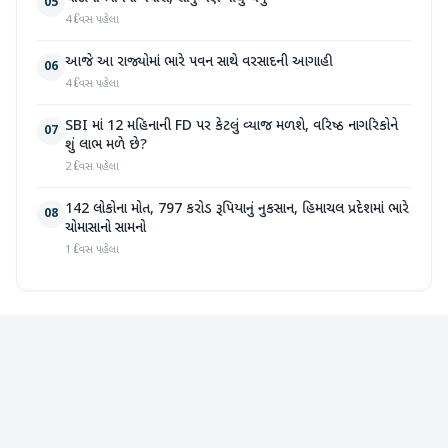
05
4 દિવસ પહેલા
આજે આ રાજ્યોમાં ભારે પવન સાથે વરસાદની આગાહી
06
4 દિવસ પહેલા
SBI માં 12 મહિનાની FD પર કેટલું વ્યાજ મળશે, વરિષ્ઠ નાગરિકોને
07
શું લાભ મળે છે?
2 દિવસ પહેલા
142 લોકોના મોત, 797 કરોડ રૂપિયાનું નુકસાન, હિમાચલ પ્રદેશમાં ભારે
08
ચોમાસાનો સામનો
1 દિવસ પહેલા