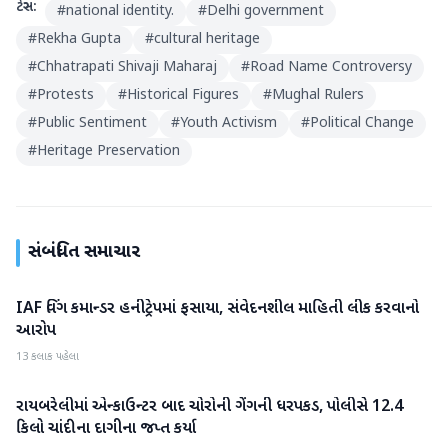
ટેગ્સ:
#
national identity.
#
Delhi government
#
Rekha Gupta
#
cultural heritage
#
Chhatrapati Shivaji Maharaj
#
Road Name Controversy
#
Protests
#
Historical Figures
#
Mughal Rulers
#
Public Sentiment
#
Youth Activism
#
Political Change
#
Heritage Preservation
સંબંધિત સમાચાર
IAF વિંગ કમાન્ડર હનીટ્રેપમાં ફસાયા, સંવેદનશીલ માહિતી લીક કરવાનો
રાષ્ટ્રીય
આરોપ
13 કલાક પહેલા
રાયબરેલીમાં એન્કાઉન્ટર બાદ ચોરોની ગેંગની ધરપકડ, પોલીસે 12.4
રાષ્ટ્રીય
કિલો ચાંદીના દાગીના જપ્ત કર્યા