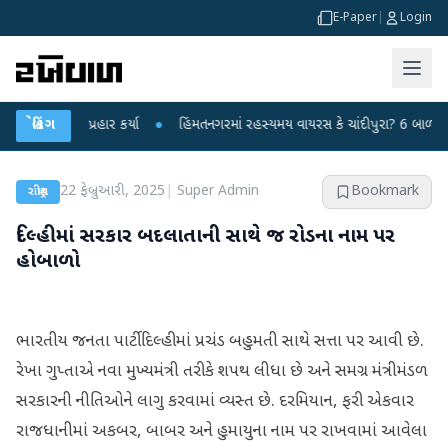
E-Paper
|
Login
્ર પર પ્રહાર કર્યા
બ્રેકિંગ
●
હિંમતનગરમાં રહસ્યમય વાયરસ કે ચાંદીપુરા? 6 બાળકોના મોતથી
22 ફેબ્રુઆરી, 2025
|
Super Admin
Bookmark
રાષ્ટ્રીય
દિલ્હીમાં સરકાર બદલાતાની સાથે જ રોડના નામ પર
હોબાળો
ભારતીય જનતા પાર્ટી દિલ્હીમાં પ્રચંડ બહુમતી સાથે સત્તા પર આવી છે.
રેખા ગુપ્તાએ નવા મુખ્યમંત્રી તરીકે શપથ લીધા છે અને સમગ્ર મંત્રીમંડળ
સરકારની નીતિઓને લાગુ કરવામાં વ્યસ્ત છે. દરમિયાન, ફરી એકવાર
રાજધાનીમાં અકબર, બાબર અને હુમાયુના નામ પર રાખવામાં આવેલા