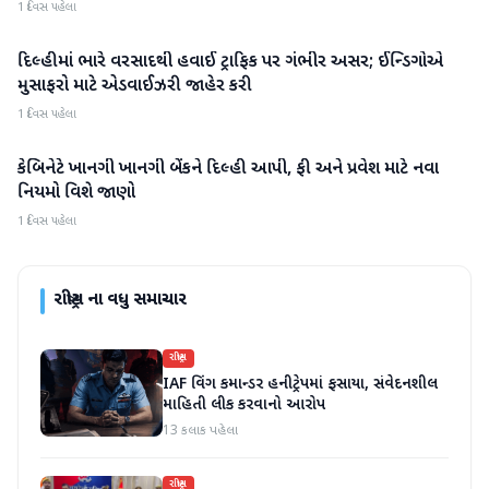
1 દિવસ પહેલા
દિલ્હીમાં ભારે વરસાદથી હવાઈ ટ્રાફિક પર ગંભીર અસર; ઈન્ડિગોએ
રાષ્ટ્રીય
મુસાફરો માટે એડવાઈઝરી જાહેર કરી
1 દિવસ પહેલા
કેબિનેટે ખાનગી ખાનગી બેંકને દિલ્હી આપી, ફી અને પ્રવેશ માટે નવા
રાષ્ટ્રીય
નિયમો વિશે જાણો
1 દિવસ પહેલા
રાષ્ટ્રીય
ના વધુ સમાચાર
રાષ્ટ્રીય
IAF વિંગ કમાન્ડર હનીટ્રેપમાં ફસાયા, સંવેદનશીલ
માહિતી લીક કરવાનો આરોપ
13 કલાક પહેલા
રાષ્ટ્રીય