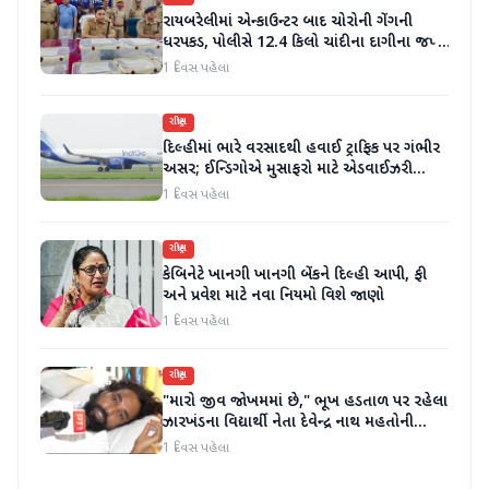
રાયબરેલીમાં એન્કાઉન્ટર બાદ ચોરોની ગેંગની
ધરપકડ, પોલીસે 12.4 કિલો ચાંદીના દાગીના જપ્ત
કર્યા
1 દિવસ પહેલા
રાષ્ટ્રીય
દિલ્હીમાં ભારે વરસાદથી હવાઈ ટ્રાફિક પર ગંભીર
અસર; ઈન્ડિગોએ મુસાફરો માટે એડવાઈઝરી
જાહેર કરી
1 દિવસ પહેલા
રાષ્ટ્રીય
કેબિનેટે ખાનગી ખાનગી બેંકને દિલ્હી આપી, ફી
અને પ્રવેશ માટે નવા નિયમો વિશે જાણો
1 દિવસ પહેલા
રાષ્ટ્રીય
"મારો જીવ જોખમમાં છે," ભૂખ હડતાળ પર રહેલા
ઝારખંડના વિદ્યાર્થી નેતા દેવેન્દ્ર નાથ મહતોની
તબિયત ખરાબ
1 દિવસ પહેલા