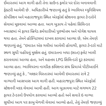
ઈમારતમાં આગ લાગી હતી તેના ગ્રાઉન્ડ ફ્લોર પર દોરા બનાવવાની
ફેક્ટરી આવેલી છે . અધિકારીએ જણાવ્યું હતું કે ગ્વાલિયર મ્યુનિસિપલ
કોર્પોરેશન અને મહારાજપુરા સ્થિત એરફોર્સ સ્ટેશનના ફાયર ટેન્ડરોને
સેવામાં મૂકવામાં આવ્યા હતા. આગ બુઝાય તે પહેલાં સિલિન્ડર
બ્લાસ્ટમાં બે ફાયર બ્રિગેડ કર્મચારીઓ પુરુષોત્તમ અને યોગેશ ઘાયલ
થયા હતા. તેમને હોસ્પિટલમાં દાખલ કરવામાં આવ્યા છે, એમ તેમણે
જણાવ્યું હતું. "ઇમારત એક ગલીમાં આવેલી હોવાથી, ફાયર ટેન્ડરો માટે
સ્થળ સુધી પહોંચવું મુશ્કેલ હતું. ઇમારતના બધા (સાત) ફ્લેટ ખાલી
કરાવવામાં આવ્યા હતા, અને મહત્તમ LPG સિલિન્ડરો દૂર કરવામાં
આવ્યા હતા. ગ્વાલિયરના નાગરિક કમિશનર સંઘ પ્રિયાએ પીટીઆઈને
જણાવ્યું હતું કે , "લશ્કર વિસ્તારમાં આવેલી ઇમારતમાં રાત્રે 2
વાગ્યાની આસપાસ આગ લાગી હતી. મહારાજપુરા સ્થિત એરફોર્સ
સ્ટેશનની મદદ લેવામાં આવી હતી. આગ બુઝાવવા માટે લગભગ 22
ફાયર ટેન્ડરનો ઉપયોગ કરવામાં આવ્યો હતો અને સવારે 6 વાગ્યા
સુધીમાં આગ પર કાબુ મેળવી લેવામાં આવ્યો હતો, તેવું તેમણે જણાવ્યું