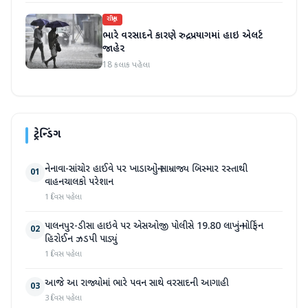
રાષ્ટ્રીય
ભારે વરસાદને કારણે રુદ્રપ્રયાગમાં હાઇ એલર્ટ
જાહેર
18 કલાક પહેલા
ટ્રેન્ડિંગ
નેનાવા-સાંચોર હાઈવે પર ખાડાઓનું સામ્રાજ્ય બિસ્માર રસ્તાથી
01
વાહનચાલકો પરેશાન
1 દિવસ પહેલા
પાલનપુર-ડીસા હાઇવે પર એસઓજી પોલીસે 19.80 લાખનું મોર્ફિન
02
હિરોઈન ઝડપી પાડ્યું
1 દિવસ પહેલા
આજે આ રાજ્યોમાં ભારે પવન સાથે વરસાદની આગાહી
03
3 દિવસ પહેલા