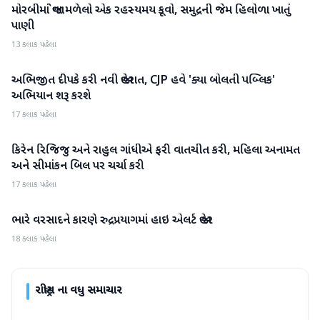
મોરબીમાં જોવા મળેલો એક રહસ્યમય કૂવો, સમુદ્રની જેમ હિલોળા ખાતું
રાષ્ટ્રીય
પાણી
13 કલાક પહેલા
અભિજીત દીપકે કરી નવી જાહેરાત, CJP હવે 'ક્યા બોલતી પબ્લિક'
રાષ્ટ્રીય
અભિયાન શરૂ કરશે
17 કલાક પહેલા
કિરેન રિજિજુ અને રાહુલ ગાંધીએ ફરી વાતચીત કરી, મહિલા અનામત
રાષ્ટ્રીય
અને સીમાંકન બિલ પર ચર્ચા કરી
17 કલાક પહેલા
ભારે વરસાદને કારણે રુદ્રપ્રયાગમાં હાઇ એલર્ટ જાહેર
રાષ્ટ્રીય
18 કલાક પહેલા
રાષ્ટ્રીય
ના વધુ સમાચાર