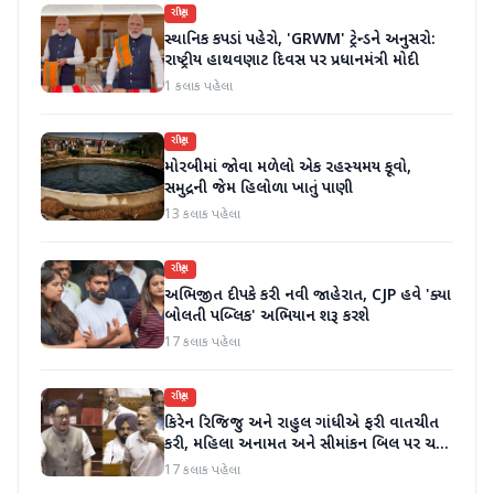
રાષ્ટ્રીય
સ્થાનિક કપડાં પહેરો, 'GRWM' ટ્રેન્ડને અનુસરો:
રાષ્ટ્રીય હાથવણાટ દિવસ પર પ્રધાનમંત્રી મોદી
1 કલાક પહેલા
રાષ્ટ્રીય
મોરબીમાં જોવા મળેલો એક રહસ્યમય કૂવો,
સમુદ્રની જેમ હિલોળા ખાતું પાણી
13 કલાક પહેલા
રાષ્ટ્રીય
અભિજીત દીપકે કરી નવી જાહેરાત, CJP હવે 'ક્યા
બોલતી પબ્લિક' અભિયાન શરૂ કરશે
17 કલાક પહેલા
રાષ્ટ્રીય
કિરેન રિજિજુ અને રાહુલ ગાંધીએ ફરી વાતચીત
કરી, મહિલા અનામત અને સીમાંકન બિલ પર ચર્ચા
કરી
17 કલાક પહેલા