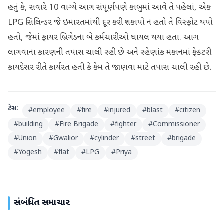
હતું કે, સવારે 10 વાગ્યે આગ સંપૂર્ણપણે કાબુમાં આવે તે પહેલાં, એક
LPG સિલિન્ડર જે ઇમારતમાંથી દૂર કરી શકાયો ન હતો તે વિસ્ફોટ થયો
હતો, જેમાં ફાયર બ્રિગેડના બે કર્મચારીઓ ઘાયલ થયા હતા. આગ
લાગવાના કારણની તપાસ ચાલી રહી છે અને રહેણાંક મકાનમાં ફેક્ટરી
કાયદેસર રીતે કાર્યરત હતી કે કેમ તે જાણવા માટે તપાસ ચાલી રહી છે.
ટેગ્સ:
#
employee
#
fire
#
injured
#
blast
#
citizen
#
building
#
Fire Brigade
#
fighter
#
Commissioner
#
Union
#
Gwalior
#
cylinder
#
street
#
brigade
#
Yogesh
#
flat
#
LPG
#
Priya
સંબંધિત સમાચાર