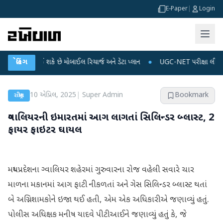
E-Paper
|
Login
મોંઘું થઈ શકે છે મોબાઈલ રિચાર્જ અને ડેટા પ્લાન
બ્રેકિંગ
●
UGC-NET પરીક્ષા લીકના આરોપો પર 
10 એપ્રિલ, 2025
|
Super Admin
Bookmark
રાષ્ટ્રીય
ગ્વાલિયરની ઇમારતમાં આગ લાગતાં સિલિન્ડર બ્લાસ્ટ, 2
ફાયર ફાઇટર ઘાયલ
મધ્યપ્રદેશના ગ્વાલિયર શહેરમાં ગુરુવારના રોજ વહેલી સવારે ચાર
માળના મકાનમાં આગ ફાટી નીકળતાં અને ગેસ સિલિન્ડર બ્લાસ્ટ થતાં
બે અગ્નિશામકોને ઇજા થઈ હતી, એમ એક અધિકારીએ જણાવ્યું હતું.
પોલીસ અધિક્ષક મનીષ યાદવે પીટીઆઈને જણાવ્યું હતું કે, જે