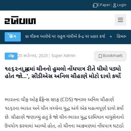
E-Paper
|
Login
રીક્ષા લીકના આરોપો પર રાહુલ ગાંધીએ કેન્દ્ર પર પ્રહાર કર્યા
બ્રેકિંગ
●
હિંમતનગરમાં રહસ્ય
25 સપ્ટેમ્બર, 2025
|
Super Admin
Bookmark
રાષ્ટ્રીય
૧૯૬૨ના યુદ્ધમાં ચીનનો હુમલો નોંધપાત્ર રીતે ધીમો પડ્યો
હોત જો...', સીડીએસ અનિલ ચૌહાણે મોટો દાવો કર્યો
ભારતના ચીફ ઓફ ડિફેન્સ સ્ટાફ (CDS) જનરલ અનિલ ચૌહાણે
૧૯૬૨ના ભારત અને ચીન વચ્ચેના યુદ્ધ અંગે એક મહત્વપૂર્ણ દાવો કર્યો
છે. ચૌહાણે જણાવ્યું હતું કે જો ચીન-ભારત યુદ્ધ દરમિયાન વાયુસેનાનો
ઉપયોગ કરવામાં આવ્યો હોત, તો ચીનના આક્રમણમાં નોંધપાત્ર ઘટાડો