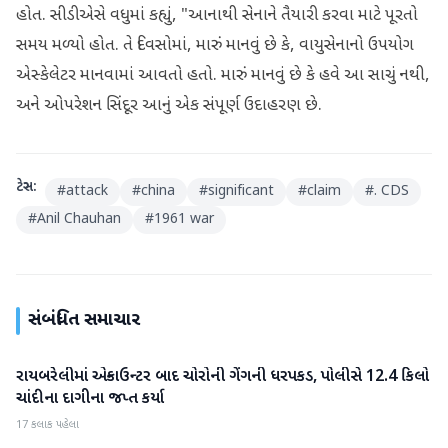
હોત. સીડીએસે વધુમાં કહ્યું, "આનાથી સેનાને તૈયારી કરવા માટે પૂરતો
સમય મળ્યો હોત. તે દિવસોમાં, મારું માનવું છે કે, વાયુસેનાનો ઉપયોગ
એસ્કેલેટર માનવામાં આવતો હતો. મારું માનવું છે કે હવે આ સાચું નથી,
અને ઓપરેશન સિંદૂર આનું એક સંપૂર્ણ ઉદાહરણ છે.
ટેગ્સ:
#
attack
#
china
#
significant
#
claim
#
. CDS
#
Anil Chauhan
#
1961 war
સંબંધિત સમાચાર
રાયબરેલીમાં એન્કાઉન્ટર બાદ ચોરોની ગેંગની ધરપકડ, પોલીસે 12.4 કિલો
રાષ્ટ્રીય
ચાંદીના દાગીના જપ્ત કર્યા
17 કલાક પહેલા