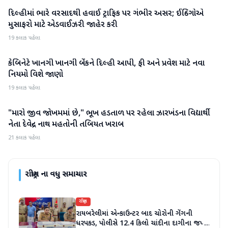
દિલ્હીમાં ભારે વરસાદથી હવાઈ ટ્રાફિક પર ગંભીર અસર; ઈન્ડિગોએ
રાષ્ટ્રીય
મુસાફરો માટે એડવાઈઝરી જાહેર કરી
19 કલાક પહેલા
કેબિનેટે ખાનગી ખાનગી બેંકને દિલ્હી આપી, ફી અને પ્રવેશ માટે નવા
રાષ્ટ્રીય
નિયમો વિશે જાણો
19 કલાક પહેલા
"મારો જીવ જોખમમાં છે," ભૂખ હડતાળ પર રહેલા ઝારખંડના વિદ્યાર્થી
રાષ્ટ્રીય
નેતા દેવેન્દ્ર નાથ મહતોની તબિયત ખરાબ
21 કલાક પહેલા
રાષ્ટ્રીય
ના વધુ સમાચાર
રાષ્ટ્રીય
રાયબરેલીમાં એન્કાઉન્ટર બાદ ચોરોની ગેંગની
ધરપકડ, પોલીસે 12.4 કિલો ચાંદીના દાગીના જપ્ત