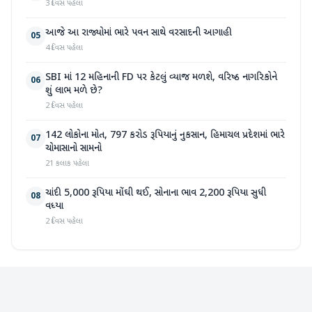
3 દિવસ પહેલા
આજે આ રાજ્યોમાં ભારે પવન સાથે વરસાદની આગાહી
05
4 દિવસ પહેલા
SBI માં 12 મહિનાની FD પર કેટલું વ્યાજ મળશે, વરિષ્ઠ નાગરિકોને
06
શું લાભ મળે છે?
2 દિવસ પહેલા
142 લોકોના મોત, 797 કરોડ રૂપિયાનું નુકસાન, હિમાચલ પ્રદેશમાં ભારે
07
ચોમાસાનો સામનો
21 કલાક પહેલા
ચાંદી 5,000 રૂપિયા મોંઘી થઈ, સોનાના ભાવ 2,200 રૂપિયા સુધી
08
વધ્યા
2 દિવસ પહેલા