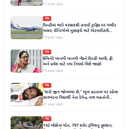
કર્યા
17 કલાક પહેલા
રાષ્ટ્રીય
દિલ્હીમાં ભારે વરસાદથી હવાઈ ટ્રાફિક પર ગંભીર
અસર; ઈન્ડિગોએ મુસાફરો માટે એડવાઈઝરી
જાહેર કરી
19 કલાક પહેલા
રાષ્ટ્રીય
કેબિનેટે ખાનગી ખાનગી બેંકને દિલ્હી આપી, ફી
અને પ્રવેશ માટે નવા નિયમો વિશે જાણો
19 કલાક પહેલા
રાષ્ટ્રીય
"મારો જીવ જોખમમાં છે," ભૂખ હડતાળ પર રહેલા
ઝારખંડના વિદ્યાર્થી નેતા દેવેન્દ્ર નાથ મહતોની
તબિયત ખરાબ
21 કલાક પહેલા
રાષ્ટ્રીય
142 લોકોના મોત, 797 કરોડ રૂપિયાનું નુકસાન,