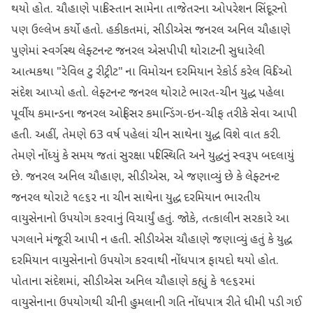
થયો હોત. ચૌહાણે પાકિસ્તાન સામેના તાજેતરના ઓપરેશન સિંદૂરનો
પણ ઉલ્લેખ કર્યો હતો. હકીકતમાં, સીડીએસ જનરલ અનિલ ચૌહાણે
પુણેમાં સ્વર્ગસ્થ લેફ્ટનન્ટ જનરલ એસપીપી થોરાટની સુધારેલી
આત્મકથા "રેવિલ ટુ રીટ્રીટ" ના વિમોચન દરમિયાન રેકોર્ડ કરેલ વિડિઓ
સંદેશ આપ્યો હતો. લેફ્ટનન્ટ જનરલ થોરાટે ભારત-ચીન યુદ્ધ પહેલા
પૂર્વીય કમાન્ડના જનરલ ઓફિસર કમાન્ડિંગ-ઇન-ચીફ તરીકે સેવા આપી
હતી. અહીં, તેમણે 63 વર્ષ પહેલાં ચીન સાથેના યુદ્ધ વિશે વાત કરી.
તેમણે નોંધ્યું કે સમય જતાં સુરક્ષા પરિસ્થિતિ અને યુદ્ધનું સ્વરૂપ બદલાયું
છે. જનરલ અનિલ ચૌહાણ, સીડીએસ, એ જણાવ્યું છે કે લેફ્ટનન્ટ
જનરલ થોરાટે ૧૯૬૨ ના ચીન સાથેના યુદ્ધ દરમિયાન ભારતીય
વાયુસેનાનો ઉપયોગ કરવાનું વિચાર્યું હતું. જોકે, તત્કાલીન સરકારે આ
પગલાને મંજૂરી આપી ન હતી. સીડીએસ ચૌહાણે જણાવ્યું હતું કે યુદ્ધ
દરમિયાન વાયુસેનાનો ઉપયોગ કરવાથી નોંધપાત્ર ફાયદો થયો હોત.
પોતાના સંદેશમાં, સીડીએસ અનિલ ચૌહાણે કહ્યું કે ૧૯૬૨માં
વાયુસેનાના ઉપયોગથી ચીની હુમલાની ગતિ નોંધપાત્ર રીતે ધીમી પડી ગઈ