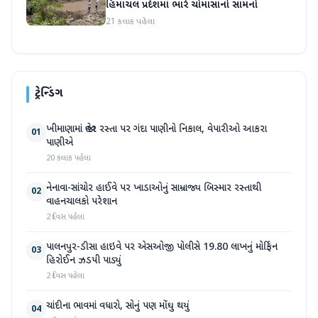
હિમાચલ પ્રદેશમાં ભારે ચોમાસાનો સામનો
21 કલાક પહેલા
ટ્રેન્ડિંગ
ખીમાણામાં જાહેર રસ્તા પર ગંદા પાણીનો નિકાલ, વેપારીઓ આકરા
01
પાણીએ
20 કલાક પહેલા
નેનાવા-સાંચોર હાઈવે પર ખાડાઓનું સામ્રાજ્ય બિસ્માર રસ્તાથી
02
વાહનચાલકો પરેશાન
2 દિવસ પહેલા
પાલનપુર-ડીસા હાઇવે પર એસઓજી પોલીસે 19.80 લાખનું મોર્ફિન
03
હિરોઈન ઝડપી પાડ્યું
2 દિવસ પહેલા
ચાંદીના ભાવમાં વધારો, સોનું પણ મોંઘુ થયું
04