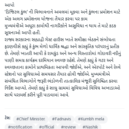
આપો
'ડિજિટલ કુંભ' ની વિભાવનાને અમલમાં મૂકવા અને કુંભના પ્રમોશન માટે
એક અલગ પ્રમોશનલ યોજના તૈયાર કરવા પર કામ
મુખ્યમંત્રીએ અધૂરા કામોથી નાગરિકોને અસુવિધા ન થાય તે માટે કડક
સૂચનાઓ આપી હતી.
રાજ્ય સરકારના સહ્યાદ્રી ગેસ્ટ હાઉસ ખાતે સમીક્ષા બેઠકને સંબોધતા
ફડણવીસે કહ્યું કે કુંભ મેળો ધાર્મિક શ્રદ્ધા અને સાંસ્કૃતિક પરંપરાનું પ્રતીક
છે. તેમણે ખાતરી આપી કે રામકુંડ અને અન્ય વિસ્તારોમાં ગોદાવરી નદીનું
પાણી સમગ્ર કાર્યક્રમ દરમિયાન સ્વચ્છ રહેશે. તેમણે કહ્યું કે ગટર અને
સ્વચ્છતાના કામોને પ્રાથમિકતા આપવી જોઈએ, અને એરપોર્ટ અને રેલ્વે
સ્ટેશનો પર સુવિધાઓ સમયસર તૈયાર હોવી જોઈએ. મુખ્યમંત્રીએ
સંબંધિત વિભાગોને જરૂરી ભંડોળની તાત્કાલિક મંજૂરી સુનિશ્ચિત કરવા
નિર્દેશ આપ્યો. તેમણે કહ્યું કે સાધુ ગ્રામમાં સુવિધાઓ વિવિધ અખાડાઓ
સાથે પરામર્શ કરીને પૂરી પાડવામાં આવે.
ટેગ્સ:
#
Chief Minister.
#
Fadnavis
#
Kumbh mela
#
notification
#
official
#
review
#
Nashik