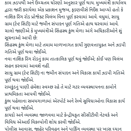
કામ ઝડપથી અને ઉચ્ચતમ ધોરણો અનુસાર પૂર્ણ થાય. મુખ્યમંત્રી કાર્યાલય
દ્વારા જારી કરાયેલા એક પ્રકાશન મુજબ, ફડણવીસે નિર્દેશ આપ્યો હતો કે
નાશિક રિંગ રોડ પ્રોજેક્ટ વિલંબ વિના પૂર્ણ કરવામાં આવે. વધુમાં, સાધુ
ગ્રામ (ટેન્ટ સિટી) માટે જમીન સંપાદન પૂર્ણ ગતિએ હાથ ધરવામાં આવે.
ચાલો જાણીએ કે મુખ્યમંત્રીએ સિંહસ્થ કુંભ મેળા અંગે અધિકારીઓને શું
સૂચનાઓ આપી છે:
સિંહસ્થ કુંભ મેળા માટે તમામ માળખાગત કાર્યો ગુણવત્તાયુક્ત અને ઝડપી
ગતિએ પૂર્ણ થવા જોઈએ.
નવા નાશિક રિંગ રોડનું કામ તાત્કાલિક પૂર્ણ થવું જોઈએ; કોઈ પણ વિલંબ
સહન કરવામાં આવશે નહીં.
સાધુ ગ્રામ (ટેન્ટ સિટી) ના જમીન સંપાદન અને વિકાસ કાર્યો ઝડપી ગતિએ
પૂર્ણ થવા જોઈએ.
રામકુંડનું પાણી હંમેશા સ્વચ્છ રહે તે માટે ગટર વ્યવસ્થાપનના કામોને
પ્રાથમિકતા આપવી જોઈએ.
કુંભ પહેલાના સમયગાળામાં એરપોર્ટ અને રેલ્વે સુવિધાઓના વિકાસ કાર્ય
પૂર્ણ થવા જોઈએ.
કાયદો અને વ્યવસ્થા જાળવવા માટે કેન્દ્રીયકૃત સીસીટીવી નેટવર્ક અને
વિવિધ એઆઈ વિકલ્પોની શોધ કરવી જોઈએ.
પોલીસ આવાસ, જાહેર પરિવહન અને પાર્કિંગ વ્યવસ્થા પર ખાસ ધ્યાન