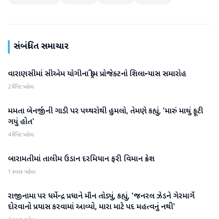
સંબંધિત સમાચાર
વારાણસીમાં સીએમ યોગીના ડ્રીમ પ્રોજેક્ટનો શિલાન્યાસ સમારોહ
રાષ્ટ્રીય
2 મિનિટ પહેલા
મમતા બેનર્જીની ગાડી પર પથ્થરોથી હુમલો, તેમણે કહ્યું, 'મારું માથું ફૂટી
રાષ્ટ્રીય
ગયું હોત'
4 મિનિટ પહેલા
બારામતીમાં તાલીમ ઉડાન દરમિયાન ફરી વિમાન ક્રેશ
રાષ્ટ્રીય
1 કલાક પહેલા
રાજીનામા પર ધર્મેન્દ્ર પ્રધાને મૌન તોડ્યું, કહ્યું, 'જનરલ ઝેડને ગેરમાર્ગે
રાષ્ટ્રીય
દોરવાનો પ્રયાસ કરવામાં આવ્યો, મારા માટે પદ મહત્વનું નથી'