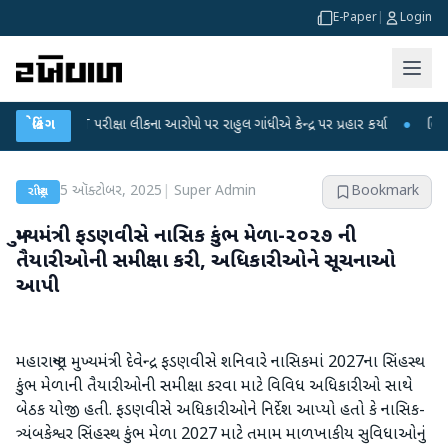
E-Paper
|
Login
ET પરીક્ષા લીકના આરોપો પર રાહુલ ગાંધીએ કેન્દ્ર પર પ્રહાર કર્યા
બ્રેકિંગ
●
હિંમતનગરમાં ર
5 ઑક્ટોબર, 2025
|
Super Admin
Bookmark
રાષ્ટ્રીય
મુખ્યમંત્રી ફડણવીસે નાસિક કુંભ મેળા-૨૦૨૭ ની
તૈયારીઓની સમીક્ષા કરી, અધિકારીઓને સૂચનાઓ
આપી
મહારાષ્ટ્રના મુખ્યમંત્રી દેવેન્દ્ર ફડણવીસે શનિવારે નાસિકમાં 2027ના સિંહસ્થ
કુંભ મેળાની તૈયારીઓની સમીક્ષા કરવા માટે વિવિધ અધિકારીઓ સાથે
બેઠક યોજી હતી. ફડણવીસે અધિકારીઓને નિર્દેશ આપ્યો હતો કે નાસિક-
ત્ર્યંબકેશ્વર સિંહસ્થ કુંભ મેળા 2027 માટે તમામ માળખાકીય સુવિધાઓનું