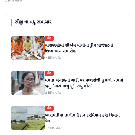
2 કલાક પહેલા
રાષ્ટ્રીય
ના વધુ સમાચાર
રાષ્ટ્રીય
વારાણસીમાં સીએમ યોગીના ડ્રીમ પ્રોજેક્ટનો
શિલાન્યાસ સમારોહ
2 મિનિટ પહેલા
રાષ્ટ્રીય
મમતા બેનર્જીની ગાડી પર પથ્થરોથી હુમલો, તેમણે
કહ્યું, 'મારું માથું ફૂટી ગયું હોત'
4 મિનિટ પહેલા
રાષ્ટ્રીય
બારામતીમાં તાલીમ ઉડાન દરમિયાન ફરી વિમાન
ક્રેશ
1 કલાક પહેલા