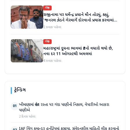
રાષ્ટ્રીય
રાજીનામા પર ધર્મેન્દ્ર પ્રધાને મૌન તોડ્યું, કહ્યું,
'જનરલ ઝેડને ગેરમાર્ગે દોરવાનો પ્રયાસ કરવામાં
આવ્યો, મારા માટે પદ મહત્વનું નથી'
2 કલાક પહેલા
રાષ્ટ્રીય
મહારાષ્ટ્રમાં દૂધના ભાવમાં ₹2નો વધારો થયો છે,
નવા દર 11 ઓગસ્ટથી અમલમાં
4 કલાક પહેલા
ટ્રેન્ડિંગ
ખીમાણામાં જાહેર રસ્તા પર ગંદા પાણીનો નિકાલ, વેપારીઓ આકરા
01
પાણીએ
2 દિવસ પહેલા
IAF વિંગ કમાન્ડર હનીટ્રેપમાં ફસાયા, સંવેદનશીલ માહિતી લીક કરવાનો