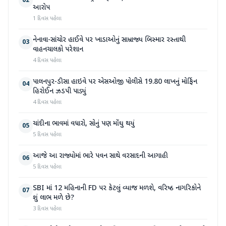
02
આરોપ
1 દિવસ પહેલા
નેનાવા-સાંચોર હાઈવે પર ખાડાઓનું સામ્રાજ્ય બિસ્માર રસ્તાથી
03
વાહનચાલકો પરેશાન
4 દિવસ પહેલા
પાલનપુર-ડીસા હાઇવે પર એસઓજી પોલીસે 19.80 લાખનું મોર્ફિન
04
હિરોઈન ઝડપી પાડ્યું
4 દિવસ પહેલા
ચાંદીના ભાવમાં વધારો, સોનું પણ મોંઘુ થયું
05
5 દિવસ પહેલા
આજે આ રાજ્યોમાં ભારે પવન સાથે વરસાદની આગાહી
06
5 દિવસ પહેલા
SBI માં 12 મહિનાની FD પર કેટલું વ્યાજ મળશે, વરિષ્ઠ નાગરિકોને
07
શું લાભ મળે છે?
3 દિવસ પહેલા