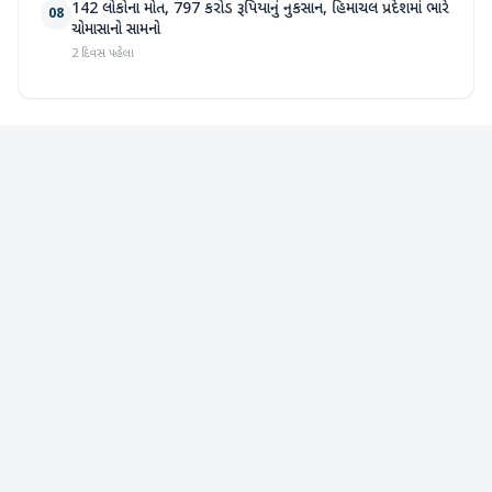
142 લોકોના મોત, 797 કરોડ રૂપિયાનું નુકસાન, હિમાચલ પ્રદેશમાં ભારે
08
ચોમાસાનો સામનો
2 દિવસ પહેલા