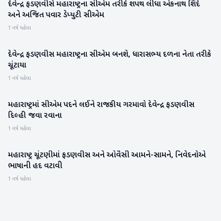
દેવેન્દ્ર ફડણવીસે મહારાષ્ટ્રના સીએમ તરીકે શપથ લીધા એકનાથ શિંદે
રાજકારણ
અને અજિત પવાર ડેપ્યુટી સીએમ
1 વર્ષ પહેલા
દેવેન્દ્ર ફડણવીસ મહારાષ્ટ્રના સીએમ બનશે, ધારાસભ્ય દળના નેતા તરીકે
રાજકારણ
ચૂંટાયા
1 વર્ષ પહેલા
મહારાષ્ટ્રમાં સીએમ પદને લઈને રાજકીય ગરમાવો દેવેન્દ્ર ફડણવીસ
રાષ્ટ્રીય
દિલ્હી જવા રવાના
1 વર્ષ પહેલા
મહારાષ્ટ્ર ચૂંટણીમાં ફડણવીસ અને ઓવૈસી આમને-સામને, નિવેદનોએ
રાજકારણ
ભાષાની હદ વટાવી
1 વર્ષ પહેલા