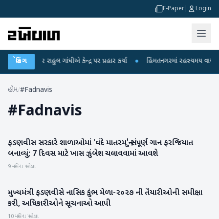
E-Paper
|
Login
આરોપો પર રાહુલ ગાંધીએ કેન્દ્ર પર પ્રહાર કર્યા
બ્રેકિંગ
●
હિંમતનગરમાં રહસ્યમય વાયરસ કે ચ
હોમ
/
#Fadnavis
#
Fadnavis
ફડણવીસ સરકારે શાળાઓમાં 'વંદે માતરમ'નું સંપૂર્ણ ગાન ફરજિયાત
રાજકારણ
બનાવ્યું; 7 દિવસ માટે ખાસ ઝુંબેશ ચલાવવામાં આવશે
9 મહિના પહેલા
મુખ્યમંત્રી ફડણવીસે નાસિક કુંભ મેળા-૨૦૨૭ ની તૈયારીઓની સમીક્ષા
રાષ્ટ્રીય
કરી, અધિકારીઓને સૂચનાઓ આપી
10 મહિના પહેલા