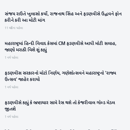
સંજય રાઉતે ખુલાસો કર્યો, રાજનાથ સિંહ અને ફડણવીસે ઉદ્ધવને ફોન
રાજકારણ
કરીને કરી આ મોટી માંગ
11 મહિના પહેલા
મહારાષ્ટ્રમાં હિન્દી વિવાદ કેસમાં CM ફડણવીસે આપી મોટી સલાહ,
રાષ્ટ્રીય
જાણો મરાઠી વિશે શું કહ્યું
1 વર્ષ પહેલા
ફડણવીસ સરકારનો મોટો નિર્ણય, ગણેશોત્સવને મહારાષ્ટ્રનો 'રાજ્ય
રાષ્ટ્રીય
ઉત્સવ' જાહેર કરાયો
1 વર્ષ પહેલા
ફડણવીસે કહ્યું કે ભ્રષ્ટાચાર સામે રેસ થશે તો કેજરીવાલ ગોલ્ડ મેડલ
રાજકારણ
જીતશે
1 વર્ષ પહેલા