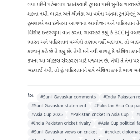
ગયા મહિને પહેલગામ આતંકવાદી હુમલા પછી સુનીલ ગાવસ્કરે 
શકતા નથી. ભારત અને શ્રીલંકા આ વર્ષના અંતમાં ટુર્નામેન્
હુમલાએ આ ઇવેન્ટના આગળના આયોજન અને પાકિસ્તાન તેનો ભાગ
વિશિષ્ટ ઇન્ટરવ્યુમાં વાત કરતા, ગાવસ્કરે કહ્યું કે BCCIનું
ભારત અને પાકિસ્તાન વચ્ચેનો તણાવ નહીં બદલાય, તો બાદમાં 
કરવાનું કહે છે તે રહ્યું છે. તેથી મને નથી લાગતું કે એશિય
કપના આ ચોક્કસ સંસ્કરણ માટે યજમાન છે, તેથી તે તેના પર ન
બદલાઈ નથી, તો હું પાકિસ્તાનને હવે એશિયા કપનો ભાગ બનતું જ
ટેગ્સ:
#
Sunil Gavaskar comments
#
India Pakistan r
#
Sunil Gavaskar statement
#
Pakistan Asia Cup par
#
Asia Cup 2025
#
Pakistan cricket in Asia Cup
#
#
India Pakistan cricket rivalry
#
Asia Cup political f
#
Sunil Gavaskar views on cricket
#
cricket diplomac