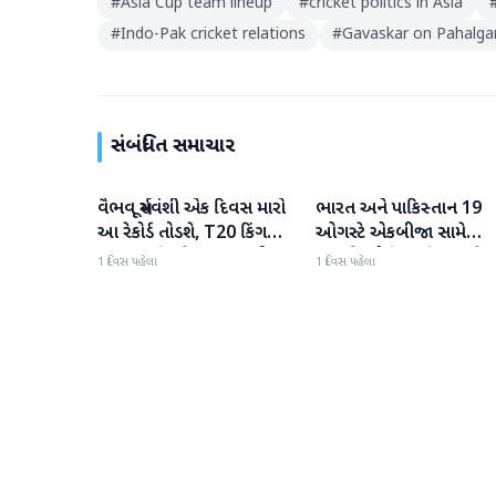
#
Asia Cup team lineup
#
cricket politics in Asia
#
Indo-Pak cricket relations
#
Gavaskar on Pahalga
સંબંધિત સમાચાર
વૈભવ સૂર્યવંશી એક દિવસ મારો
ભારત અને પાકિસ્તાન 19
રમતગમત
રમતગમત
આ રેકોર્ડ તોડશે, T20 કિંગ
ઓગસ્ટે એકબીજા સામે
બન્યા પછી જોસ બટલરની
ટકરાશે, હોકી વર્લ્ડ કપ માટે
1 દિવસ પહેલા
1 દિવસ પહેલા
મોટી ભવિષ્યવાણી
ટીમની જાહેરાત