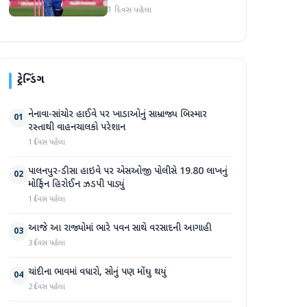
બન્યા પછી જોસ બટલરની
1 દિવસ પહેલા
મોટી ભવિષ્યવાણી
ટ્રેન્ડિંગ
નેનાવા-સાંચોર હાઈવે પર ખાડાઓનું સામ્રાજ્ય બિસ્માર
01
રસ્તાથી વાહનચાલકો પરેશાન
1 દિવસ પહેલા
પાલનપુર-ડીસા હાઇવે પર એસઓજી પોલીસે 19.80 લાખનું
02
મોર્ફિન હિરોઈન ઝડપી પાડ્યું
1 દિવસ પહેલા
આજે આ રાજ્યોમાં ભારે પવન સાથે વરસાદની આગાહી
03
3 દિવસ પહેલા
ચાંદીના ભાવમાં વધારો, સોનું પણ મોંઘુ થયું
04
2 દિવસ પહેલા