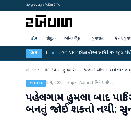
ઉત્તર ગુજરાતનું લોકપ્રિય દૈનિક
હોમ
રાષ્ટ્રીય
આંતરરાષ્ટ્રીય
ગુજરાત
ઉત્તર ગુજ
 અને ડેટા પ્લાન
●
બ્રેકિંગ
UGC-NET પરીક્ષા લીકના આરોપો પર રાહુલ ગાંધીએ કેન્દ્ર પર પ્રહાર 
હોમ
/
રમતગમત
/
પહેલગામ હુમલા બાદ પાકિસ્તાનને એશિયા કપનો ભાગ બનત
3 મે, 2025
|
Super Admin
1
મિનિટ વાંચન
રમતગમત
પહેલગામ હુમલા બાદ પાક
બનતું જોઈ શકતો નથી: સુ