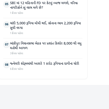
SBI માં 12 મહિનાની FD પર કેટલું વ્યાજ મળશે, વરિષ્ઠ
05
નાગરિકોને શું લાભ મળે છે?
1 દિવસ પહેલા
ચાંદી 5,000 રૂપિયા મોંઘી થઈ, સોનાના ભાવ 2,200 રૂપિયા
06
સુધી વધ્યા
1 દિવસ પહેલા
બાંકીપુર વિધાનસભા બેઠક પર પ્રશાંત કિશોર 8,000 થી વધુ
07
મતોથી આગળ
3 દિવસ પહેલા
જ્વેલરી શોરૂમમાંથી આશરે 1 કરોડ રૂપિયાના દાગીના ચોરી
08
6 દિવસ પહેલા