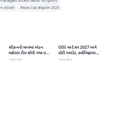
#
Pahalgam attack fallout on sports
m attack
#
Asia Cup dispute 2025
સીઝનની મધ્યમાં એડન
ODI વર્લ્ડ કપ 2027 અંગે
રમતગમત
રમતગમત
માર્કરામ ટીમ છોડી ગયા પછી
મોટી અપડેટ, ક્વોલિફાયર
જોસ બટલરે સુપર જાયન્ટ્સ
તારીખો જાહેર
1 દિવસ પહેલા
1 દિવસ પહેલા
ટીમનો હવાલો સંભાળ્યો