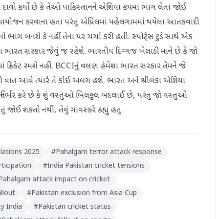
દાવો કર્યો છે કે તેઓ પાકિસ્તાનને એશિયા કપમાં ભાગ લેતા જોઈ
ટનું આયોજન કરવાના હતા પરંતુ એપ્રિલમાં પહેલગામમાં થયેલા આતંકવાદી
 બનશે કે નહીં તેના પર ચર્ચા કરી હતી. સ્પોર્ટ્સ ટુડે સાથે એક
 વલણ ભારત સરકાર જેવું જ રહેશે. ભારતીય દિગ્ગજ ખેલાડી માને છે કે જો
ક્રિકેટ રમશે નહીં. BCCIનું વલણ હંમેશા ભારત સરકાર તેમને જે
ા કપની વાત આવે ત્યારે તે કોઈ અલગ હશે. ભારત અને શ્રીલંકા એશિયા
િર્ભર કરે છે કે શું વસ્તુઓ બિલકુલ બદલાઈ છે, પરંતુ જો વસ્તુઓ
ોઈ શકતો નથી, તેવું ગાવસ્કરે કહ્યું હતું.
elations 2025
#
Pahalgam terror attack response
ticipation
#
India Pakistan cricket tensions
Pahalgam attack impact on cricket
allout
#
Pakistan exclusion from Asia Cup
y India
#
Pakistan cricket status