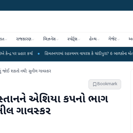
રાત
રાજકારણ
બિઝનેસ
સ્પોર્ટ્સ
હેલ્થ
ગેજેટ
અન
કર્યા
●
હિંમતનગરમાં રહસ્યમય વાયરસ કે ચાંદીપુરા? 6 બાળકોના મોતથી ફફડાટ
●
ું જોઈ શકતો નથી: સુનીલ ગાવસ્કર
Bookmark
િસ્તાનને એશિયા કપનો ભાગ
નીલ ગાવસ્કર