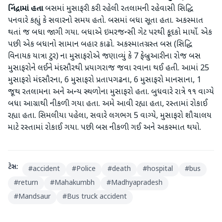
નિંદ્રામાં હતા
બસમાં મુસાફરી કરી રહેલી રતલામની રહેવાસી સિદ્ધિ
પનવારે કહ્યું કે સવારનો સમય હતો. બસમાં બધા સૂતા હતા. અકસ્માત
થતાં જ બધા જાગી ગયા. બધાએ ઇમરજન્સી ગેટ પરથી કૂદકો માર્યો. એક
પછી એક બધાનો સામાન બહાર કાઢો. અકસ્માતગ્રસ્ત બસ (સિદ્ધિ
વિનાયક યાત્રા ટુર) ના મુસાફરોએ જણાવ્યું કે 7 ફેબ્રુઆરીના રોજ બસ
મુસાફરોને લઈને મંદસૌરથી પ્રયાગરાજ જવા રવાના થઈ હતી. આમાં 25
મુસાફરો મંદસૌરના, 6 મુસાફરો પ્રતાપગઢના, 6 મુસાફરો માનસાના, 1
જૂથ રતલામના અને અન્ય સ્થળોના મુસાફરો હતા. બુધવારે રાત્રે ૧૧ વાગ્યે
બધા આગ્રાથી નીકળી ગયા હતા. અમે આવી રહ્યા હતા, રસ્તામાં રોકાઈ
રહ્યા હતા. સિમલીયા પહેલા, સવારે લગભગ 5 વાગ્યે, મુસાફરો શૌચાલય
માટે રસ્તામાં રોકાઈ ગયા. પછી બસ નીકળી ગઈ અને અકસ્માત થયો.
ટેગ્સ:
#
accident
#
Police
#
death
#
hospital
#
bus
#
return
#
Mahakumbh
#
Madhyapradesh
#
Mandsaur
#
Bus truck accident