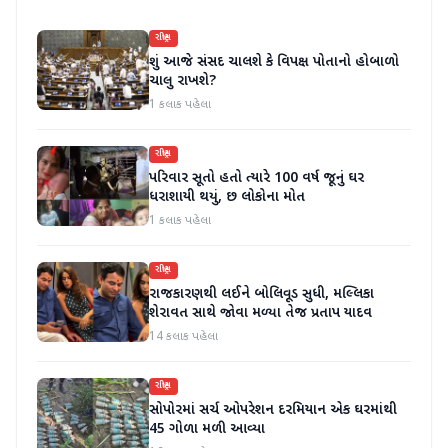
રાષ્ટ્રીય
શું આજે સંસદ ચાલશે કે વિપક્ષ પોતાનો હોબાળો
ચાલુ રાખશે?
1 કલાક પહેલા
રાષ્ટ્રીય
પરિવાર સૂતો હતો ત્યારે 100 વર્ષ જૂનું ઘર
ધરાશાયી થયું, છ લોકોના મોત
1 કલાક પહેલા
રાષ્ટ્રીય
રાજકારણથી લઈને બોલિવૂડ સુધી, મલ્લિકા
શેરાવત સાથે જોવા મળ્યા તેજ પ્રતાપ યાદવ
14 કલાક પહેલા
રાષ્ટ્રીય
સોપોરમાં સર્ચ ઓપરેશન દરમિયાન એક ઘરમાંથી
45 ગોળા મળી આવ્યા