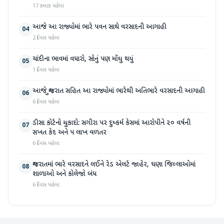
17 કલાક પહેલા
આજે આ રાજ્યોમાં ભારે પવન સાથે વરસાદની આગાહી
04
2 દિવસ પહેલા
ચાંદીના ભાવમાં વધારો, સોનું પણ મોંઘુ થયું
05
1 દિવસ પહેલા
આજે ગુજરાત સહિત આ રાજ્યોમાં ભારેથી અતિભારે વરસાદની આગાહી
06
6 દિવસ પહેલા
ડીસા કોર્ટનો ચુકાદો: સગીરા પર દુષ્કર્મ કેસમાં આરોપીને ૨૦ વર્ષની
07
સખત કેદ અને ૫ લાખ વળતર
6 દિવસ પહેલા
ગુજરાતમાં ભારે વરસાદને લઈને રેડ એલર્ટ જાહેર, ઘણા જિલ્લાઓમાં
08
શાળાઓ અને કોલેજો બંધ
6 દિવસ પહેલા