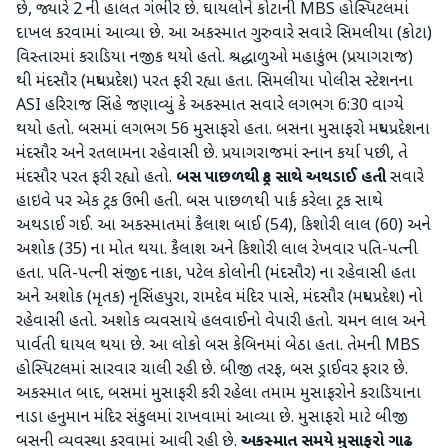
છે, જ્યારે 2 ની હાલત ગંભીર છે. ઘાયલોને કોટાની MBS હોસ્પિટલમાં
દાખલ કરવામાં આવ્યા છે. આ અકસ્માત ગુરુવારે સવારે સિમલીયા (કોટા)
વિસ્તારમાં કરાડિયા નજીક થયો હતો. શ્રદ્ધાળુઓ મહાકુંભ (પ્રયાગરાજ)
થી મંદસૌર (મધ્યપ્રદેશ) પરત ફરી રહ્યા હતા. સિમલીયા પોલીસ સ્ટેશનના
ASI હરિરાજ સિંહે જણાવ્યું કે અકસ્માત સવારે લગભગ 6:30 વાગ્યે
થયો હતો. બસમાં લગભગ 56 મુસાફરો હતા. બસના મુસાફરો મધ્યપ્રદેશના
મંદસૌર અને રતલામના રહેવાસી છે. પ્રયાગરાજમાં સ્નાન કર્યા પછી, તે
મંદસૌર પરત ફરી રહ્યો હતો.
બસ પાછળથી ટ્રક સાથે અથડાઈ હતી
સવારે
હાઇવે પર એક ટ્રક ઉભી હતી. બસ પાછળથી પાર્ક કરેલા ટ્રક સાથે
અથડાઈ ગઈ. આ અકસ્માતમાં કૈલાશ બાઈ (54), કિશોરી લાલ (60) અને
અશોક (35) ના મોત થયા. કૈલાશ અને કિશોરી લાલ રેખવાર પતિ-પત્ની
હતા. પતિ-પત્ની સંજીદ નાકા, પટેલ કોલોની (મંદસૌર) ના રહેવાસી હતા
અને અશોક (મૃતક) નૃસિંહપુરા, રામદેવ મંદિર પાસે, મંદસૌર (મધ્યપ્રદેશ) નો
રહેવાસી હતો. અશોક વ્યવસાયે હલવાઈનો વેપારી હતો. ચમન લાલ અને
પાર્વતી ઘાયલ થયા છે. આ લોકો બસ કેબિનમાં બેઠા હતા. તેમની MBS
હોસ્પિટલમાં સારવાર ચાલી રહી છે. બીજી તરફ, બસ ડ્રાઈવર ફરાર છે.
અકસ્માત બાદ, બસમાં મુસાફરી કરી રહેલા તમામ મુસાફરોને કરાડિયાના
નાડા હનુમાન મંદિર સંકુલમાં રાખવામાં આવ્યા છે. મુસાફરો માટે બીજી
બસની વ્યવસ્થા કરવામાં આવી રહી છે.
અકસ્માત સમયે મુસાફરો ગાઢ