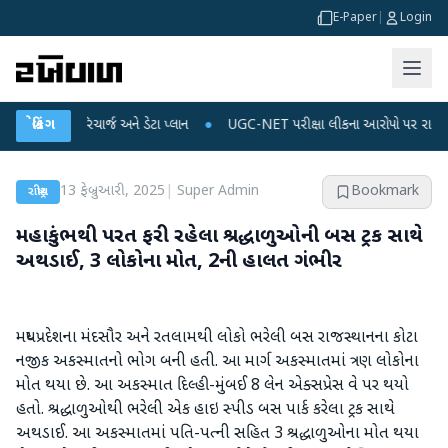
E-Paper
|
Login
ઈલ રિચાર્જ અને ડેટા પ્લાન
બ્રેકિંગ
●
UGC-NET પરીક્ષા લીકના આરોપો પર રાહુલ ગાંધીએ કેન્દ્ર
13 ફેબ્રુઆરી, 2025
|
Super Admin
Bookmark
રાષ્ટ્રીય
મહાકુંભથી પરત ફરી રહેલા શ્રદ્ધાળુઓની બસ ટ્રક સાથે
અથડાઈ, 3 લોકોના મોત, 2ની હાલત ગંભીર
મધ્યપ્રદેશના મંદસૌર અને રતલામથી લોકો ભરેલી બસ રાજસ્થાનના કોટા
નજીક અકસ્માતનો ભોગ બની હતી. આ માર્ગ અકસ્માતમાં ત્રણ લોકોના
મોત થયા છે. આ અકસ્માત દિલ્હી-મુંબઈ 8 લેન એક્સપ્રેસ વે પર થયો
હતો. શ્રદ્ધાળુઓથી ભરેલી એક હાઇ સ્પીડ બસ પાર્ક કરેલા ટ્રક સાથે
અથડાઈ. આ અકસ્માતમાં પતિ-પત્ની સહિત 3 શ્રદ્ધાળુઓના મોત થયા