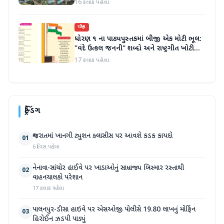
16 કલાક પહેલા
રાષ્ટ્રીય
ધોરણ ૧ ના પાઠ્યપુસ્તકમાં બીજી એક મોટી ભૂલ:
"વંદે ઉત્કલ જનની" શબ્દો અને રાષ્ટ્રગીત ખોટી
રીતે છાપવામાં આવ્યા
17 કલાક પહેલા
ટ્રેન્ડિંગ
ગુજરાતમાં ખાનગી ટ્યુશન ક્લાસીસ પર આવશે કડક કાયદો
01
6 દિવસ પહેલા
નેનાવા-સાંચોર હાઈવે પર ખાડાઓનું સામ્રાજ્ય બિસ્માર રસ્તાથી
02
વાહનચાલકો પરેશાન
17 કલાક પહેલા
પાલનપુર-ડીસા હાઇવે પર એસઓજી પોલીસે 19.80 લાખનું મોર્ફિન
03
હિરોઈન ઝડપી પાડ્યું