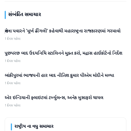
સંબંધિત સમાચાર
સુનેત્રા પવારને 'મૂર્ખ ઢીંગલી' કહેવાથી મહારાષ્ટ્રના રાજકારણમાં ગરમાવો
રાષ્ટ્રીય
1 દિવસ પહેલા
પૂછપરછ બાદ ઉદયનિધિ સ્ટાલિનને મુક્ત કરો, મદ્રાસ હાઈકોર્ટનો નિર્દેશ
રાષ્ટ્રીય
1 દિવસ પહેલા
બાંકીપુરમાં ભાજપની હાર બાદ નીતિશ કુમાર પીએમ મોદીને મળ્યા
રાષ્ટ્રીય
1 દિવસ પહેલા
એર ઇન્ડિયાની ફ્લાઇટમાં ટર્બ્યુલન્સ, અનેક મુસાફરો ઘાયલ
રાષ્ટ્રીય
1 દિવસ પહેલા
રાષ્ટ્રીય
ના વધુ સમાચાર