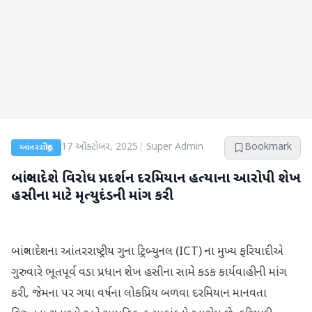
17 ઑક્ટોબર, 2025
|
Super Admin
Bookmark
આંતરરાષ્ટ્રીય
બાંગ્લાદેશે વિરોધ પ્રદર્શન દરમિયાન હત્યાના આરોપી શેખ
હસીના માટે મૃત્યુદંડની માંગ કરી
બાંગ્લાદેશના આંતરરાષ્ટ્રીય ગુના ટ્રિબ્યુનલ (ICT) ના મુખ્ય ફરિયાદીએ
ગુરુવારે ભૂતપૂર્વ વડા પ્રધાન શેખ હસીના સામે કડક કાર્યવાહીની માંગ
કરી, જેમના પર ગયા વર્ષના લોકપ્રિય બળવા દરમિયાન માનવતા