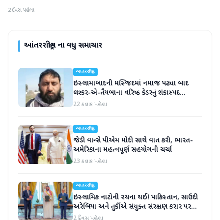
2 દિવસ પહેલા
આંતરરાષ્ટ્રીય
ના વધુ સમાચાર
આંતરરાષ્ટ્રીય
ઇસ્લામાબાદની મસ્જિદમાં નમાજ પઢ્યા બાદ
લશ્કર-એ-તૈયબાના વરિષ્ઠ કેડરનું શંકાસ્પદ
સંજોગોમાં મોત
22 કલાક પહેલા
આંતરરાષ્ટ્રીય
જેડી વાન્સે પીએમ મોદી સાથે વાત કરી, ભારત-
અમેરિકાના મહત્વપૂર્ણ સહયોગની ચર્ચા
23 કલાક પહેલા
આંતરરાષ્ટ્રીય
ઇસ્લામિક નાટોની રચના થઈ! પાકિસ્તાન, સાઉદી
અરેબિયા અને તુર્કીએ સંયુક્ત સંરક્ષણ કરાર પર
હસ્તાક્ષર
2 દિવસ પહેલા