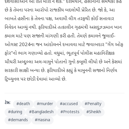
દેશવાસીઓને આ રીતે મારી ન શકે." દરમિયાન, હસીનાના સમર્થકો કહે
છે કે તેમના પરના આરોપો રાજકીય બદલોથી પ્રેરિત છે. જો કે, આ
બાબતે હસીના કે તેમના પક્ષ, અવામી લીગ તરફથી કોઈ સત્તાવાર
નિવેદન આવ્યું નથી. ફરિયાદીએ તત્કાલીન ગૃહમંત્રી અસદુઝ્ઝમાન ખાન
કમાલ માટે પણ સજાની માંગણી કરી હતી. તેમણે કમાલને જુલાઈ-
ઓગસ્ટ 2024ના જન આંદોલનને દબાવવા માટે જવાબદાર "ગેંગ ઓફ
ફોર"નો ભાગ ગણાવ્યો હતો. વધુમાં, ભૂતપૂર્વ પોલીસ મહાનિરીક્ષક
ચૌધરી અબ્દુલ્લા અલ-મામુને પોતાનો ગુનો કબૂલી લીધો છે અને કેસમાં
સરકારી સાક્ષી બન્યા છે. ફરિયાદીએ કહ્યું કે મામુનની સજાનો નિર્ણય
ટ્રિબ્યુનલ પર છોડી દેવામાં આવ્યો છે.
ટેગ્સ:
#
death
#
murder
#
accused
#
Penalty
#
during
#
Bangladesh
#
Protests
#
Sheikh
#
demands
#
Hasina