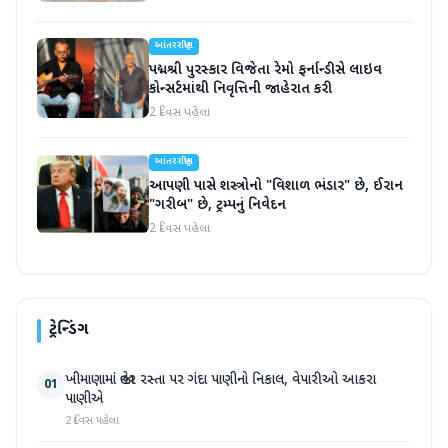
આંતરરાષ્ટ્રીય
પદ્મશ્રી પુરસ્કાર વિજેતા રેમો ફર્નાન્ડીસે લાઇવ
કોન્સર્ટમાંથી નિવૃત્તિની જાહેરાત કરી
2 દિવસ પહેલા
આંતરરાષ્ટ્રીય
આપણી પાસે શસ્ત્રોનો "વિશાળ ભંડાર" છે, ઈરાન
"ગરીબ" છે, ટ્રમ્પનું નિવેદન
2 દિવસ પહેલા
ટ્રેન્ડિંગ
ખીમાણામાં જાહેર રસ્તા પર ગંદા પાણીનો નિકાલ, વેપારીઓ આકરા
01
પાણીએ
2 દિવસ પહેલા