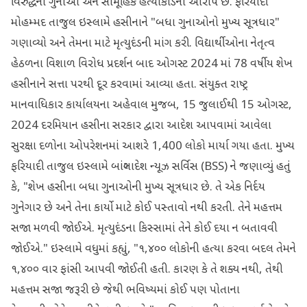
વિરુદ્ધના ગુનાઓ અને સામૂહિક હત્યાકાંડનો આરોપ છે. ફરિયાદી
મોહમ્મદ તાજુલ ઇસ્લામે હસીનાને "બધા ગુનાઓનો મુખ્ય સૂત્રધાર"
ગણાવ્યો અને તેમના માટે મૃત્યુદંડની માંગ કરી. વિદ્યાર્થીઓના નેતૃત્વ
હેઠળના વિશાળ વિરોધ પ્રદર્શન બાદ ઓગસ્ટ 2024 માં 78 વર્ષીય શેખ
હસીનાને સત્તા પરથી દૂર કરવામાં આવ્યા હતા. સંયુક્ત રાષ્ટ્ર
માનવાધિકાર કાર્યાલયના અહેવાલ મુજબ, 15 જુલાઈથી 15 ઓગસ્ટ,
2024 દરમિયાન હસીના સરકાર દ્વારા આદેશ આપવામાં આવેલા
સુરક્ષા દળોના ઓપરેશનમાં આશરે 1,400 લોકો માર્યા ગયા હતા. મુખ્ય
ફરિયાદી તાજુલ ઇસ્લામે બાંગ્લાદેશ ન્યૂઝ સર્વિસ (BSS) ને જણાવ્યું હતું
કે, "શેખ હસીના બધા ગુનાઓની મુખ્ય સૂત્રધાર છે. તે એક નિર્દય
ગુનેગાર છે અને તેના કાર્યો માટે કોઈ પસ્તાવો નથી કરતી. તેને મહત્તમ
સજા મળવી જોઈએ. મૃત્યુદંડના કિસ્સામાં તેને કોઈ દયા ન બતાવવી
જોઈએ." ઇસ્લામે વધુમાં કહ્યું, "૧,૪૦૦ લોકોની હત્યા કરવા બદલ તેમને
૧,૪૦૦ વાર ફાંસી આપવી જોઈતી હતી. કારણ કે તે શક્ય નથી, તેથી
મહત્તમ સજા જરૂરી છે જેથી ભવિષ્યમાં કોઈ પણ પોતાના