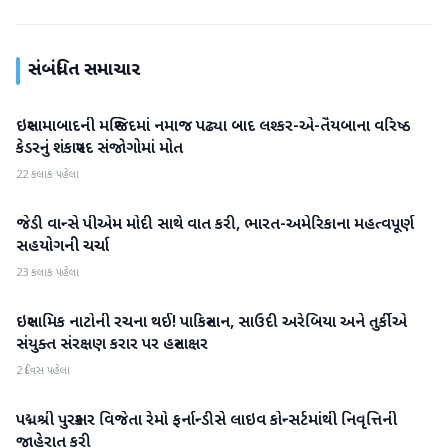
સંબંધિત સમાચાર
ઇસ્લામાબાદની મસ્જિદમાં નમાજ પઢ્યા બાદ લશ્કર-એ-તૈયબાના વરિષ્ઠ
આંતરરાષ્ટ્રીય
કેડરનું શંકાસ્પદ સંજોગોમાં મોત
22 કલાક પહેલા
જેડી વાન્સે પીએમ મોદી સાથે વાત કરી, ભારત-અમેરિકાના મહત્વપૂર્ણ
આંતરરાષ્ટ્રીય
સહયોગની ચર્ચા
23 કલાક પહેલા
ઇસ્લામિક નાટોની રચના થઈ! પાકિસ્તાન, સાઉદી અરેબિયા અને તુર્કીએ
આંતરરાષ્ટ્રીય
સંયુક્ત સંરક્ષણ કરાર પર હસ્તાક્ષર
2 દિવસ પહેલા
પદ્મશ્રી પુરસ્કાર વિજેતા રેમો ફર્નાન્ડીસે લાઇવ કોન્સર્ટમાંથી નિવૃત્તિની
આંતરરાષ્ટ્રીય
જાહેરાત કરી