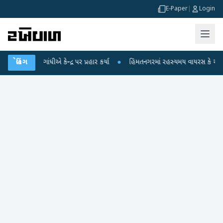
E-Paper
|
Login
ગાંધીએ કેન્દ્ર પર પ્રહાર કર્યા
બ્રેકિંગ
●
હિંમતનગરમાં રહસ્યમય વાયરસ કે ચાંદીપુરા? 6 બ