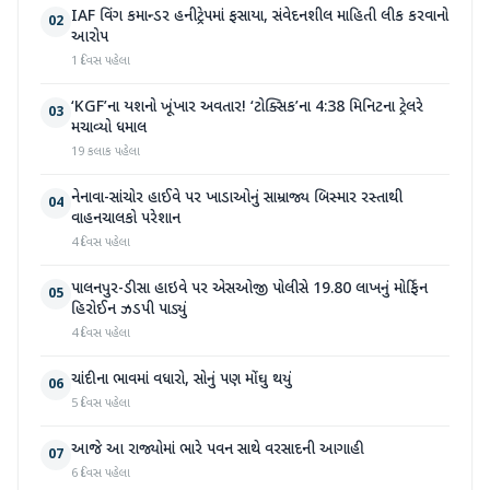
IAF વિંગ કમાન્ડર હનીટ્રેપમાં ફસાયા, સંવેદનશીલ માહિતી લીક કરવાનો
02
આરોપ
1 દિવસ પહેલા
‘KGF’ના યશનો ખૂંખાર અવતાર! ‘ટોક્સિક’ના 4:38 મિનિટના ટ્રેલરે
03
મચાવ્યો ધમાલ
19 કલાક પહેલા
નેનાવા-સાંચોર હાઈવે પર ખાડાઓનું સામ્રાજ્ય બિસ્માર રસ્તાથી
04
વાહનચાલકો પરેશાન
4 દિવસ પહેલા
પાલનપુર-ડીસા હાઇવે પર એસઓજી પોલીસે 19.80 લાખનું મોર્ફિન
05
હિરોઈન ઝડપી પાડ્યું
4 દિવસ પહેલા
ચાંદીના ભાવમાં વધારો, સોનું પણ મોંઘુ થયું
06
5 દિવસ પહેલા
આજે આ રાજ્યોમાં ભારે પવન સાથે વરસાદની આગાહી
07
6 દિવસ પહેલા