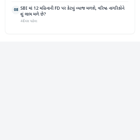
SBI માં 12 મહિનાની FD પર કેટલું વ્યાજ મળશે, વરિષ્ઠ નાગરિકોને
08
શું લાભ મળે છે?
4 દિવસ પહેલા