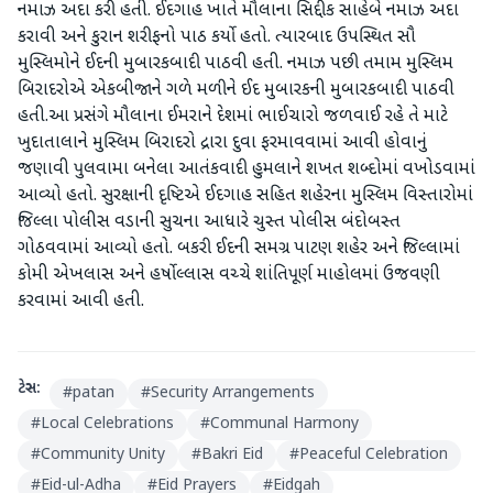
નમાઝ અદા કરી હતી. ઈદગાહ ખાતે મૌલાના સિદ્દીક સાહેબે નમાઝ અદા
કરાવી અને કુરાન શરીફનો પાઠ કર્યો હતો. ત્યારબાદ ઉપસ્થિત સૌ
મુસ્લિમોને ઈદની મુબારકબાદી પાઠવી હતી. નમાઝ પછી તમામ મુસ્લિમ
બિરાદરોએ એકબીજાને ગળે મળીને ઈદ મુબારકની મુબારકબાદી પાઠવી
હતી.આ પ્રસંગે મૌલાના ઈમરાને દેશમાં ભાઈચારો જળવાઈ રહે તે માટે
ખુદાતાલાને મુસ્લિમ બિરાદરો દ્રારા દુવા ફરમાવવામાં આવી હોવાનું
જણાવી પુલવામા બનેલા આતંકવાદી હુમલાને શખત શબ્દોમાં વખોડવામાં
આવ્યો હતો. સુરક્ષાની દૃષ્ટિએ ઈદગાહ સહિત શહેરના મુસ્લિમ વિસ્તારોમાં
જિલ્લા પોલીસ વડાની સુચના આધારે ચુસ્ત પોલીસ બંદોબસ્ત
ગોઠવવામાં આવ્યો હતો. બકરી ઈદની સમગ્ર પાટણ શહેર અને જિલ્લામાં
કોમી એખલાસ અને હર્ષોલ્લાસ વચ્ચે શાંતિપૂર્ણ માહોલમાં ઉજવણી
કરવામાં આવી હતી.
ટેગ્સ:
#
patan
#
Security Arrangements
#
Local Celebrations
#
Communal Harmony
#
Community Unity
#
Bakri Eid
#
Peaceful Celebration
#
Eid-ul-Adha
#
Eid Prayers
#
Eidgah