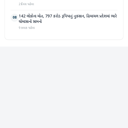
2 દિવસ પહેલા
142 લોકોના મોત, 797 કરોડ રૂપિયાનું નુકસાન, હિમાચલ પ્રદેશમાં ભારે
08
ચોમાસાનો સામનો
9 કલાક પહેલા