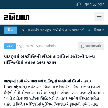
E-Paper
|
Login
ીક્ષા લીકના આરોપો પર રાહુલ ગાંધીએ કેન્દ્ર પર પ્રહાર કર્યા
બ્રેકિંગ
●
હિંમતનગરમાં રહસ્યમ
7 જૂન, 2025
|
Super Admin
Bookmark
પાટણ
પાટણમાં બકરી ઈદની ઈદગાહ સહિત શહેરની અન્ય
મસ્જિદોમાં નમાઝ અદા કરાઇ
પાટણમાં કોમી એખલાસ વચ્ચે શાંતિપૂર્ણ માહોલમાં ઈદનો તહેવાર
ઉજવાયો;
પાટણ શહેર અને જિલ્લામાં શનિવારે ઈદ-ઉલ-અઝહા (બકરી
ઈદ)ની કોમી એખલાસ વચ્ચે શાંતિપૂર્ણ માહોલમાં ભવ્ય ઉજવણી કરવામાં
આવી હતી.પાટણ શહેરના સિદ્ધિ સરોવર નજીક આવેલ ઈદગાહ સહિત
શહેર ની વિવિધ મસ્જિદોમાં મુસ્લિમ બિરાદરોએ કુરબાની પર્વની ખાસ