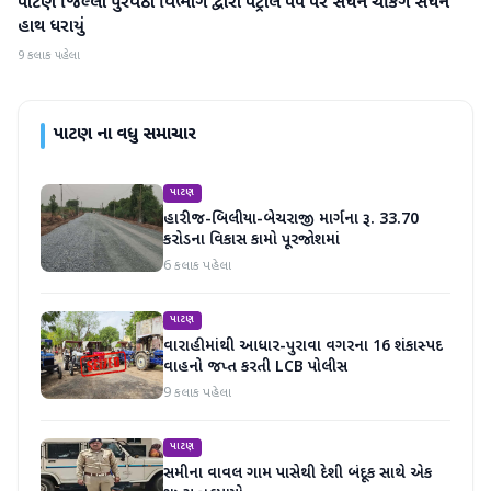
પાટણ જિલ્લા પુરવઠા વિભાગ દ્વારા પેટ્રોલ પંપ પર સઘન ચેકિંગ સઘન
પાટણ
હાથ ધરાયું
9 કલાક પહેલા
પાટણ
ના વધુ સમાચાર
પાટણ
હારીજ-બિલીયા-બેચરાજી માર્ગના રૂ. 33.70
કરોડના વિકાસ કામો પૂરજોશમાં
6 કલાક પહેલા
પાટણ
વારાહીમાંથી આધાર-પુરાવા વગરના 16 શંકાસ્પદ
વાહનો જપ્ત કરતી LCB પોલીસ
9 કલાક પહેલા
પાટણ
સમીના વાવલ ગામ પાસેથી દેશી બંદૂક સાથે એક