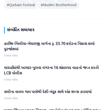
#
Qurbani Festival
#
Muslim Brotherhood
સંબંધિત સમાચાર
હારીજ-બિલીયા-બેચરાજી માર્ગના રૂ. 33.70 કરોડના વિકાસ કામો
પાટણ
પૂરજોશમાં
6 કલાક પહેલા
વારાહીમાંથી આધાર-પુરાવા વગરના 16 શંકાસ્પદ વાહનો જપ્ત કરતી
પાટણ
LCB પોલીસ
9 કલાક પહેલા
સમીના વાવલ ગામ પાસેથી દેશી બંદૂક સાથે એક શખ્સ ઝડપાયો
પાટણ
9 કલાક પહેલા