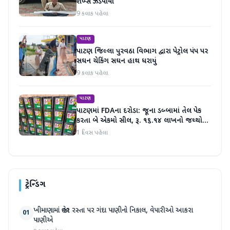
શખ્સ ઝડપાયો
9 કલાક પહેલા
પાટણ
પાટણ જિલ્લા પુરવઠા વિભાગ દ્વારા પેટ્રોલ પંપ પર
સઘન ચેકિંગ સઘન હાથ ધરાયું
9 કલાક પહેલા
પાટણ
પાટણમાં FDAના દરોડા: જૂના ડબ્બામાં તેલ પેક
કરતા બે એકમો સીલ, રૂ. ૧૬.૧૪ લાખનો જથ્થો
જપ્ત
1 દિવસ પહેલા
ટ્રેન્ડિંગ
ખીમાણામાં જાહેર રસ્તા પર ગંદા પાણીનો નિકાલ, વેપારીઓ આકરા
01
પાણીએ