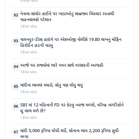
9 કલાક પહેલા
નેનાવા-સાંચોર હાઈવે પર ખાડાઓનું સામ્રાજ્ય બિસ્માર રસ્તાથી
02
વાહનચાલકો પરેશાન
2 દિવસ પહેલા
પાલનપુર-ડીસા હાઇવે પર એસઓજી પોલીસે 19.80 લાખનું મોર્ફિન
03
હિરોઈન ઝડપી પાડ્યું
2 દિવસ પહેલા
આજે આ રાજ્યોમાં ભારે પવન સાથે વરસાદની આગાહી
04
3 દિવસ પહેલા
ચાંદીના ભાવમાં વધારો, સોનું પણ મોંઘુ થયું
05
3 દિવસ પહેલા
SBI માં 12 મહિનાની FD પર કેટલું વ્યાજ મળશે, વરિષ્ઠ નાગરિકોને
06
શું લાભ મળે છે?
1 દિવસ પહેલા
ચાંદી 5,000 રૂપિયા મોંઘી થઈ, સોનાના ભાવ 2,200 રૂપિયા સુધી
07
વધ્યા