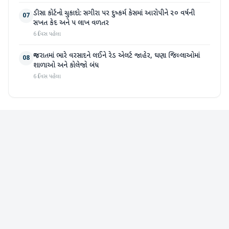
ડીસા કોર્ટનો ચુકાદો: સગીરા પર દુષ્કર્મ કેસમાં આરોપીને ૨૦ વર્ષની
07
સખત કેદ અને ૫ લાખ વળતર
6 દિવસ પહેલા
ગુજરાતમાં ભારે વરસાદને લઈને રેડ એલર્ટ જાહેર, ઘણા જિલ્લાઓમાં
08
શાળાઓ અને કોલેજો બંધ
6 દિવસ પહેલા