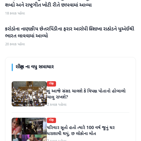
શબ્દો અને રાષ્ટ્રગીત ખોટી રીતે છાપવામાં આવ્યા
18 કલાક પહેલા
કરોડોના નાણાકીય છેતરપિંડીના ફરાર આરોપી વિશાખા રાઠોડને યુએઈથી
રાષ્ટ્રીય
ભારત લાવવામાં આવ્યો
20 કલાક પહેલા
રાષ્ટ્રીય
ના વધુ સમાચાર
રાષ્ટ્રીય
શું આજે સંસદ ચાલશે કે વિપક્ષ પોતાનો હોબાળો
ચાલુ રાખશે?
2 કલાક પહેલા
રાષ્ટ્રીય
પરિવાર સૂતો હતો ત્યારે 100 વર્ષ જૂનું ઘર
ધરાશાયી થયું, છ લોકોના મોત