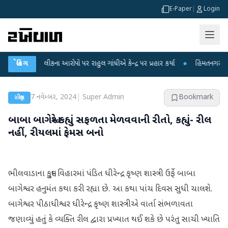
E-Paper
|
Login
ક્ષા લીકના આરોપો પર રાહુલ ગાંધીએ કેન્દ્ર પર પ્રહાર કર્યા
બ્રેકિંગ
●
હિંમતનગરમાં રહસ્યમય
7 નવેમ્બર, 2024
|
Super Admin
Bookmark
રાષ્ટ્રીય
બાબા બાગેશ્વરે કહ્યું સફળતા મેળવવાની રીતો, કહ્યું- રીલ
નહીં, રીયલમાં ફેમસ બનો
ભીલવાડાના કુમુદ વિહારમાં પંડિત ધીરેન્દ્ર કૃષ્ણ શાસ્ત્રી ઉર્ફે બાબા
બાગેશ્વર હનુમંત કથા કરી રહ્યા છે. આ કથા પાંચ દિવસ સુધી ચાલશે.
બાગેશ્વર પીઠાધીશ્વર ધીરેન્દ્ર કૃષ્ણ શાસ્ત્રીએ વાર્તા સંભળાવતા
જણાવ્યું હતું કે વ્યક્તિ રીલ દ્વારા પ્રખ્યાત થઈ શકે છે પરંતુ સાચી ખ્યાતિ