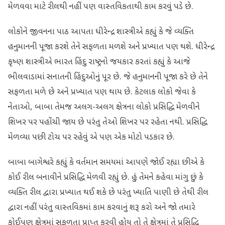
મેળવવા માટે રીલથી નહીં પણ વાસ્તવિકતાથી કામ કરવું પડે છે.
લોકોને જીવનના પાઠ આપતા ધીરેન્દ્ર શાસ્ત્રીએ કહ્યું કે જે વ્યક્તિ
હનુમાનની પૂજા કરશે તેને સફળતા મળશે અને પ્રખ્યાત પણ થશે. ધીરેન્દ્ર
કૃષ્ણ શાસ્ત્રીએ ભારત હિંદુ રાષ્ટ્રનો જયકાર કરતાં કહ્યું કે આજે
ભીલવાડામાં સનાતની હિંદુઓનું પૂર છે. જે હનુમાનની પૂજા કરે છે તેને
સફળતા મળે છે અને પ્રખ્યાત પણ થાય છે. કેટલાક લોકો જેવા કે
નેતાઓ, બાબા તેમજ અલગ-અલગ ક્ષેત્રના લોકો પ્રસિદ્ધિ મેળવીને
શિખર પર પહોંચી જાય છે પરંતુ તેઓ શિખર પર રહેતા નથી. પ્રસિદ્ધિ
મેળવ્યા પછી ટોચ પર રહેવું એ પણ એક મોટો પડકાર છે.
બાબા બાગેશ્વરે કહ્યું કે વર્તમાન સમયમાં આપણે જોઈ રહ્યા છીએ કે
કોઈ રીલ બનાવીને પ્રસિદ્ધિ મેળવી રહ્યું છે. હું તેમને કહેવા માંગુ છું કે
વ્યક્તિ રીલ દ્વારા પ્રખ્યાત થઈ શકે છે પરંતુ ખ્યાતિ પાણી છે તેથી રીલ
દ્વારા નહીં પરંતુ વાસ્તવિકમાં કામ કરવાનું શરૂ કરો અને જો તમારે
કોઈપણ ક્ષેત્રમાં સફળતા પ્રાપ્ત કરવી હોય તો તે ક્ષેત્રમાં તે પ્રસિદ્ધિ