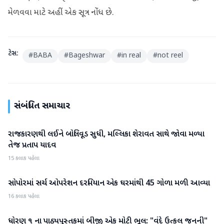
મેળવવા માટે અહીં એક સૂત્ર નોંધ છે.
ટેગ્સ:
#
BABA
#
Bageshwar
#
in real
#
not reel
સંબંધિત સમાચાર
રાજકારણથી લઈને બોલિવૂડ સુધી, મલ્લિકા શેરાવત સાથે જોવા મળ્યા
રાષ્ટ્રીય
તેજ પ્રતાપ યાદવ
15 કલાક પહેલા
સોપોરમાં સર્ચ ઓપરેશન દરમિયાન એક ઘરમાંથી 45 ગોળા મળી આવ્યા
રાષ્ટ્રીય
16 કલાક પહેલા
ધોરણ ૧ ના પાઠ્યપુસ્તકમાં બીજી એક મોટી ભૂલ: "વંદે ઉત્કલ જનની"
રાષ્ટ્રીય