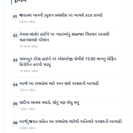
ટ્રેન્ડિંગ
ગુજરાતમાં ખાનગી ટ્યુશન ક્લાસીસ પર આવશે કડક કાયદો
01
6 દિવસ પહેલા
નેનાવા-સાંચોર હાઈવે પર ખાડાઓનું સામ્રાજ્ય બિસ્માર રસ્તાથી
02
વાહનચાલકો પરેશાન
18 કલાક પહેલા
પાલનપુર-ડીસા હાઇવે પર એસઓજી પોલીસે 19.80 લાખનું મોર્ફિન
03
હિરોઈન ઝડપી પાડ્યું
18 કલાક પહેલા
આજે આ રાજ્યોમાં ભારે પવન સાથે વરસાદની આગાહી
04
2 દિવસ પહેલા
ચાંદીના ભાવમાં વધારો, સોનું પણ મોંઘુ થયું
05
1 દિવસ પહેલા
આજે ગુજરાત સહિત આ રાજ્યોમાં ભારેથી અતિભારે વરસાદની આગાહી
06
6 દિવસ પહેલા