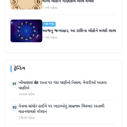
વાળા લોકોને નાણાકીય લાભ મળશે
1 વર્ષ પહેલા
એસ્ટ્રોલોજી
આજનું જન્માક્ષર, આ રાશિના લોકોને મળશે લાભ
1 વર્ષ પહેલા
ટ્રેન્ડિંગ
ખીમાણામાં જાહેર રસ્તા પર ગંદા પાણીનો નિકાલ, વેપારીઓ આકરા
01
પાણીએ
4 કલાક પહેલા
નેનાવા-સાંચોર હાઈવે પર ખાડાઓનું સામ્રાજ્ય બિસ્માર રસ્તાથી
02
વાહનચાલકો પરેશાન
2 દિવસ પહેલા