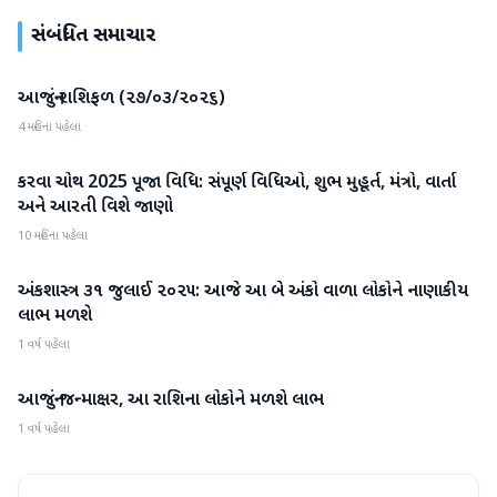
સંબંધિત સમાચાર
આજનું રાશિફળ (૨૭/૦૩/૨૦૨૬)
એસ્ટ્રોલોજી
4 મહિના પહેલા
કરવા ચોથ 2025 પૂજા વિધિ: સંપૂર્ણ વિધિઓ, શુભ મુહૂર્ત, મંત્રો, વાર્તા
એસ્ટ્રોલોજી
અને આરતી વિશે જાણો
10 મહિના પહેલા
અંકશાસ્ત્ર ૩૧ જુલાઈ ૨૦૨૫: આજે આ બે અંકો વાળા લોકોને નાણાકીય
એસ્ટ્રોલોજી
લાભ મળશે
1 વર્ષ પહેલા
આજનું જન્માક્ષર, આ રાશિના લોકોને મળશે લાભ
એસ્ટ્રોલોજી
1 વર્ષ પહેલા