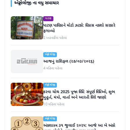
એસ્ટ્રોલોજી
ના વધુ સમાચાર
પાટણ
પાટણ પાલિકાને મોટો ઝટકો: વિકાસ નકશો સરકારે
ફગાવ્યો
2 અઠવાડિયા પહેલા
એસ્ટ્રોલોજી
આજનું રાશિફળ (૨૭/૦૩/૨૦૨૬)
4 મહિના પહેલા
એસ્ટ્રોલોજી
કરવા ચોથ 2025 પૂજા વિધિ: સંપૂર્ણ વિધિઓ, શુભ
મુહૂર્ત, મંત્રો, વાર્તા અને આરતી વિશે જાણો
10 મહિના પહેલા
એસ્ટ્રોલોજી
અંકશાસ્ત્ર ૩૧ જુલાઈ ૨૦૨૫: આજે આ બે અંકો