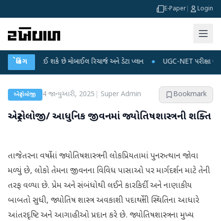
E-Paper
|
Login
 મોંઘું થઈ શકે છે મોબાઈલ રિચાર્જ અને ડેટા પ્લાન
બ્રેકિંગ
●
UGC-NET પરીક્ષા લીકના આરોપો પર
4 જાન્યુઆરી, 2025
|
Super Admin
Bookmark
એસ્ટ્રોલોજી
એસ્ટ્રોલોજી/ આધુનિક જીવનમાં જ્યોતિષશાસ્ત્રની શક્તિ
તાજેતરના વર્ષોમાં જ્યોતિષશાસ્ત્રની લોકપ્રિયતામાં પુનરુત્થાન જોવા
મળ્યું છે, લોકો તેમના જીવનના વિવિધ પાસાઓ પર માર્ગદર્શન માટે તેની
તરફ વળ્યા છે. પ્રેમ અને સંબંધોથી લઈને કારકિર્દી અને નાણાકીય
બાબતો સુધી, જ્યોતિષ શાસ્ત્ર અવકાશી પદાર્થોની સ્થિતિના આધારે
આંતરદૃષ્ટિ અને આગાહીઓ પ્રદાન કરે છે. જ્યોતિષશાસ્ત્રના મુખ્ય