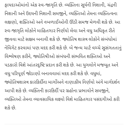
ફાયદાઓમાંનો એક સ્વ-જાગૃતિ છે. વ્યક્તિના સૂર્યની નિશાની, ચંદ્રની
નિશાની અને ઉદયની નિશાની સમજીને, વ્યક્તિઓ તેમના વ્યક્તિત્વના
લક્ષણો, શક્તિઓ અને નબળાઈઓની ઊંડી સમજ મેળવી શકે છે. આ
સ્વ-જાગૃતિ લોકોને માહિતગાર નિર્ણયો લેવા અને વધુ અધિકૃત રીતે
જીવવા માટે સક્ષમ બનાવી શકે છે. જ્યોતિષ શાસ્ત્ર લોકોને સંબંધોમાં
નેવિગેટ કરવામાં પણ મદદ કરી શકે છે. બે જન્મ ચાર્ટ વચ્ચે સુસંગતતાનું
વિશ્લેષણ કરીને, જ્યોતિષીઓ સંબંધની સંભવિત શક્તિઓ અને
પડકારો વિશે આંતરદૃષ્ટિ પ્રદાન કરી શકે છે. આ યુગલોને મજબૂત અને
વધુ પરિપૂર્ણ જોડાણો બનાવવામાં મદદ કરી શકે છે. વધુમાં,
જ્યોતિષશાસ્ત્ર કારકિર્દીના માર્ગો અને નાણાકીય નિર્ણયો અંગે માર્ગદર્શન
આપી શકે છે. વ્યક્તિની કારકિર્દી પર ગ્રહોના પ્રભાવોને સમજીને,
વ્યક્તિઓ તેમના વ્યાવસાયિક લક્ષ્યો વિશે માહિતગાર પસંદગીઓ કરી
શકે છે.