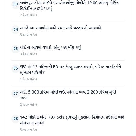
પાલનપુર-ડીસા હાઇવે પર એસઓજી પોલીસે 19.80 લાખનું મોર્ફિન
03
હિરોઈન ઝડપી પાડ્યું
2 દિવસ પહેલા
આજે આ રાજ્યોમાં ભારે પવન સાથે વરસાદની આગાહી
04
3 દિવસ પહેલા
ચાંદીના ભાવમાં વધારો, સોનું પણ મોંઘુ થયું
05
3 દિવસ પહેલા
SBI માં 12 મહિનાની FD પર કેટલું વ્યાજ મળશે, વરિષ્ઠ નાગરિકોને
06
શું લાભ મળે છે?
1 દિવસ પહેલા
ચાંદી 5,000 રૂપિયા મોંઘી થઈ, સોનાના ભાવ 2,200 રૂપિયા સુધી
07
વધ્યા
2 દિવસ પહેલા
142 લોકોના મોત, 797 કરોડ રૂપિયાનું નુકસાન, હિમાચલ પ્રદેશમાં ભારે
08
ચોમાસાનો સામનો
5 કલાક પહેલા