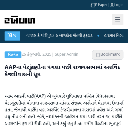
E-Paper
|
Login
સ્યમય વાયરસ કે ચાંદીપુરા? 6 બાળકોના મોતથી ફફડાટ
બ્રેકિંગ
●
હવામાન વિભાગે 18 રાજ્યો મ
26 ફેબ્રુઆરી, 2025
|
Super Admin
Bookmark
બિઝનેસ
AAPના પેટાચૂંટણીના પગલા પછી રાજ્યસભામાં અરવિંદ
કેજરીવાલની ધૂમ
આમ આદમી પાર્ટી (AAP) એ બુધવારે લુધિયાણા પશ્ચિમ વિધાનસભા
પેટાચૂંટણીમાં પોતાના રાજ્યસભા સાંસદ સંજીવ અરોરાને મેદાનમાં ઉતાર્યા
હતા, જેનાથી પાર્ટીના વડા અરવિંદ કેજરીવાલના સંસદમાં પ્રવેશ અંગે ચર્ચા
વધુ તીવ્ર બની હતી. જોકે, નામાંકનની જાહેરાત થયા પછી તરત જ, પાર્ટીએ
અટકળોને ફગાવી દીધી હતી, અને કહ્યું હતું કે 56 વર્ષીય દિલ્હીના ભૂતપૂર્વ