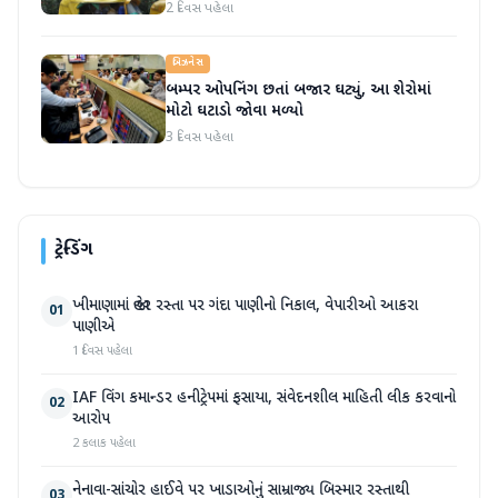
2 દિવસ પહેલા
બિઝનેસ
બમ્પર ઓપનિંગ છતાં બજાર ઘટ્યું, આ શેરોમાં
મોટો ઘટાડો જોવા મળ્યો
3 દિવસ પહેલા
ટ્રેન્ડિંગ
ખીમાણામાં જાહેર રસ્તા પર ગંદા પાણીનો નિકાલ, વેપારીઓ આકરા
01
પાણીએ
1 દિવસ પહેલા
IAF વિંગ કમાન્ડર હનીટ્રેપમાં ફસાયા, સંવેદનશીલ માહિતી લીક કરવાનો
02
આરોપ
2 કલાક પહેલા
નેનાવા-સાંચોર હાઈવે પર ખાડાઓનું સામ્રાજ્ય બિસ્માર રસ્તાથી
03