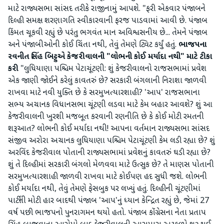
માટે રાજ્યસભા સાંસદ તરીકે રાજીનામું આપશે. "ફરી એકવાર પંજાબને
દિલ્હી સમક્ષ શરણાગતિ સ્વીકારવાની ફરજ પાડવામાં આવી છે. પંજાબ
કિંમત ચૂકવી રહ્યું છે પરંતુ ભગવંત માન અવિશ્વસનીય છે... તેમને પંજાબ
અને પંજાબીઓની કોઈ ચિંતા નથી, તેવું તેમણે ટ્વિટ કર્યું હતું.
ભાજપના
રવનીત સિંહ બિટ્ટુએ કેજરીવાલની "લોભની કોઈ મર્યાદા નથી" માટે ટીકા
કરી
"લુધિયાણા પશ્ચિમ પેટાચૂંટણી: શું કેજરીવાલનો રાજસભામાં પ્રવેશ
એક જાણી જોઈને કરેલું કાવતરું છે? સરકારી બંગલાની નિરાશા જાળવી
રાખવા માટે નવી યુક્તિ છે કે સરમુખત્યારશાહી? 'આપ' રાજસભાના
સભ્ય અચાનક વિધાનસભા ચૂંટણી લડવા માટે કેમ બહાર આવશે? શું આ
કેજરીવાલની ખુરશી મજબૂત કરવાની રણનીતિ છે કે કોઈ મોટી રમતની
શરૂઆત? લોભની કોઈ મર્યાદા નથી! આપના વર્તમાન રાજ્યસભા સાંસદ
સંજીવ અરોરા અચાનક લુધિયાણા પશ્ચિમ પેટાચૂંટણી કેમ લડી રહ્યા છે? શું
અરવિંદ કેજરીવાલ પોતાની રાજ્યસભામાં પ્રવેશનું કાવતરું ઘડી રહ્યા છે?
શું તે દિલ્હીમાં સરકારી બંગલો મેળવવા માટે ઉત્સુક છે? તે માણસ પોતાની
સરમુખત્યારશાહી જાળવી રાખવા માટે કોઈપણ હદ સુધી જશે. લોભની
કોઈ મર્યાદા નથી, તેવું તેમણે ફેસબુક પર લખ્યું હતું. દિલ્હીની ચૂંટણીમાં
પાર્ટીની મોટી હાર બાદથી પંજાબ 'આપ'નું ધ્યાન કેન્દ્રિત રહ્યું છે, જેમાં 27
વર્ષ પછી ભાજપનો પુનરાગમન થયો હતો. પંજાબ કોંગ્રેસના નેતા પ્રતાપ