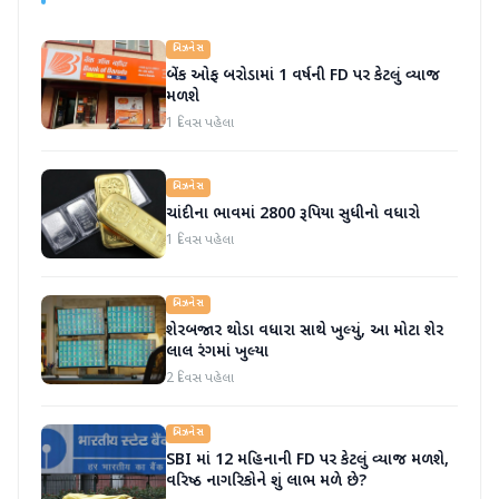
બિઝનેસ
બેંક ઓફ બરોડામાં 1 વર્ષની FD પર કેટલું વ્યાજ
મળશે
1 દિવસ પહેલા
બિઝનેસ
ચાંદીના ભાવમાં 2800 રૂપિયા સુધીનો વધારો
1 દિવસ પહેલા
બિઝનેસ
શેરબજાર થોડા વધારા સાથે ખુલ્યું, આ મોટા શેર
લાલ રંગમાં ખુલ્યા
2 દિવસ પહેલા
બિઝનેસ
SBI માં 12 મહિનાની FD પર કેટલું વ્યાજ મળશે,
વરિષ્ઠ નાગરિકોને શું લાભ મળે છે?