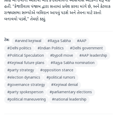
સિંહ બાજવાના આરોપો બાદ કેજરીવાલની આસપાસ અટકળો શરૂ થઈ
હતી. "કેજરીવાલ પંજાબ દ્વારા સત્તામાં પ્રવેશ કરવા માંગે છે, અને કેટલાક
રાજ્યસભા સભ્યોએ બલિદાન આપવું પડશે અને તેમના માટે રસ્તો
બનાવવો પડશે," તેમણે કહ્યું.
ટેગ્સ:
#
arvind kejriwal
#
Rajya Sabha
#
AAP
#
Delhi politics
#
Indian Politics
#
Delhi government
#
Political Speculation
#
bypoll move
#
AAP leadership
#
Kejriwal future plans
#
Rajya Sabha nomination
#
party strategy
#
opposition stance
#
election dynamics
#
political rumors
#
governance strategy
#
Kejriwal denial
#
party spokesperson
#
parliamentary elections
#
political maneuvering
#
national leadership