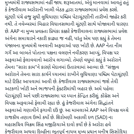
મુખ્યમંત્રી રાજ્યસભામાં નહીં જાય. શરૂઆતમાં, એવું માનવામાં આવતું હતું
કે કેજરીવાલ અરોરાની ખાલી બેઠક દ્વારા રાજ્યસભામાં પ્રવેશ કરશે.
ચૂંટણી પંચે હજુ સુધી લુધિયાણા પશ્ચિમ પેટાચૂંટણીની તારીખો જાહેર કરી
નથી. તે નવેમ્બરમાં બિહાર વિધાનસભાની ચૂંટણી સાથે યોજાવાની ધારણા
છે. AAP ના મુખ્ય પ્રવક્તા પ્રિયંકા કક્કરે કેજરીવાલના રાજ્યસભામાં પ્રવેશ
અંગેના સમાચારને નકારી કાઢ્યા જ નહીં, પરંતુ એમ પણ કહ્યું કે તેમના
પંજાબના મુખ્યમંત્રી બનવાની અફવાઓ પણ ખોટી છે. AAP નેતા નીલ
ગર્ગે આ બાબતે પોતાના પક્ષના વલણને નવીકરણ આપ્યું, વિપક્ષ પર
અફવાઓ ફેલાવવાનો આરોપ લગાવ્યો. તેમણે વધુમાં કહ્યું કે અરોરાને
તેમના "સારા કામ"ને કારણે મેદાનમાં ઉતારવામાં આવ્યા છે. "સંજીવ
અરોરાને તેમના સારા કાર્યને ધ્યાનમાં રાખીને લુધિયાણા પશ્ચિમ પેટાચૂંટણી
માટે ટિકિટ આપવામાં આવી છે. કેજરીવાલ રાજ્યસભામાં જશે તેવી
અટકળો ખોટી અને ભાજપની ફેક્ટરીમાંથી બહાર છે. અમે પહેલા
પેટાચૂંટણી અને પછી રાજ્યસભા પર ધ્યાન કેન્દ્રિત કરીશું. કોંગ્રેસ અને
વિપક્ષ અફવાઓ ફેલાવી રહ્યા છે. હું કેજરીવાલ અંગેના સિદ્ધાંતને
અફવાઓ ગણાવીને ફગાવી દઉં છું. આ મામલાએ AAP અને વિપક્ષ વચ્ચે
રાજકીય તણાવ ઉભો કર્યો છે. શિરોમણી અકાલી દળ (SAD) ના
મહાસચિવ બિક્રમ સિંહ મજીઠિયાએ દાવો કર્યો છે કે અરોરા હવે
કેજરીવાલ અથવા દિલ્હીના ભૂતપૂર્વ નાયબ મુખ્ય પ્રધાન મનીષ સિસોદિયા