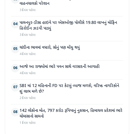
વાહનચાલકો પરેશાન
3 દિવસ પહેલા
પાલનપુર-ડીસા હાઇવે પર એસઓજી પોલીસે 19.80 લાખનું મોર્ફિન
04
હિરોઈન ઝડપી પાડ્યું
3 દિવસ પહેલા
ચાંદીના ભાવમાં વધારો, સોનું પણ મોંઘુ થયું
05
4 દિવસ પહેલા
આજે આ રાજ્યોમાં ભારે પવન સાથે વરસાદની આગાહી
06
4 દિવસ પહેલા
SBI માં 12 મહિનાની FD પર કેટલું વ્યાજ મળશે, વરિષ્ઠ નાગરિકોને
07
શું લાભ મળે છે?
2 દિવસ પહેલા
142 લોકોના મોત, 797 કરોડ રૂપિયાનું નુકસાન, હિમાચલ પ્રદેશમાં ભારે
08
ચોમાસાનો સામનો
1 દિવસ પહેલા