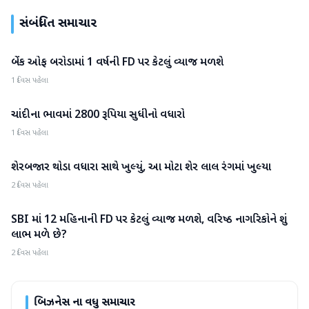
સંબંધિત સમાચાર
બેંક ઓફ બરોડામાં 1 વર્ષની FD પર કેટલું વ્યાજ મળશે
બિઝનેસ
1 દિવસ પહેલા
ચાંદીના ભાવમાં 2800 રૂપિયા સુધીનો વધારો
બિઝનેસ
1 દિવસ પહેલા
શેરબજાર થોડા વધારા સાથે ખુલ્યું, આ મોટા શેર લાલ રંગમાં ખુલ્યા
બિઝનેસ
2 દિવસ પહેલા
SBI માં 12 મહિનાની FD પર કેટલું વ્યાજ મળશે, વરિષ્ઠ નાગરિકોને શું
બિઝનેસ
લાભ મળે છે?
2 દિવસ પહેલા
બિઝનેસ
ના વધુ સમાચાર