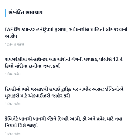
સંબંધિત સમાચાર
IAF વિંગ કમાન્ડર હનીટ્રેપમાં ફસાયા, સંવેદનશીલ માહિતી લીક કરવાનો
રાષ્ટ્રીય
આરોપ
12 કલાક પહેલા
રાયબરેલીમાં એન્કાઉન્ટર બાદ ચોરોની ગેંગની ધરપકડ, પોલીસે 12.4
રાષ્ટ્રીય
કિલો ચાંદીના દાગીના જપ્ત કર્યા
1 દિવસ પહેલા
દિલ્હીમાં ભારે વરસાદથી હવાઈ ટ્રાફિક પર ગંભીર અસર; ઈન્ડિગોએ
રાષ્ટ્રીય
મુસાફરો માટે એડવાઈઝરી જાહેર કરી
1 દિવસ પહેલા
કેબિનેટે ખાનગી ખાનગી બેંકને દિલ્હી આપી, ફી અને પ્રવેશ માટે નવા
રાષ્ટ્રીય
નિયમો વિશે જાણો
1 દિવસ પહેલા