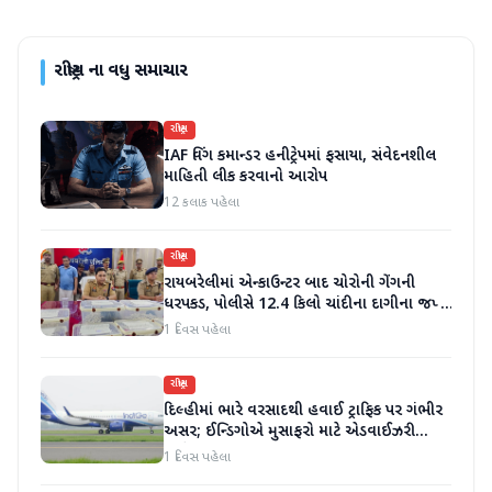
રાષ્ટ્રીય
ના વધુ સમાચાર
રાષ્ટ્રીય
IAF વિંગ કમાન્ડર હનીટ્રેપમાં ફસાયા, સંવેદનશીલ
માહિતી લીક કરવાનો આરોપ
12 કલાક પહેલા
રાષ્ટ્રીય
રાયબરેલીમાં એન્કાઉન્ટર બાદ ચોરોની ગેંગની
ધરપકડ, પોલીસે 12.4 કિલો ચાંદીના દાગીના જપ્ત
કર્યા
1 દિવસ પહેલા
રાષ્ટ્રીય
દિલ્હીમાં ભારે વરસાદથી હવાઈ ટ્રાફિક પર ગંભીર
અસર; ઈન્ડિગોએ મુસાફરો માટે એડવાઈઝરી
જાહેર કરી
1 દિવસ પહેલા