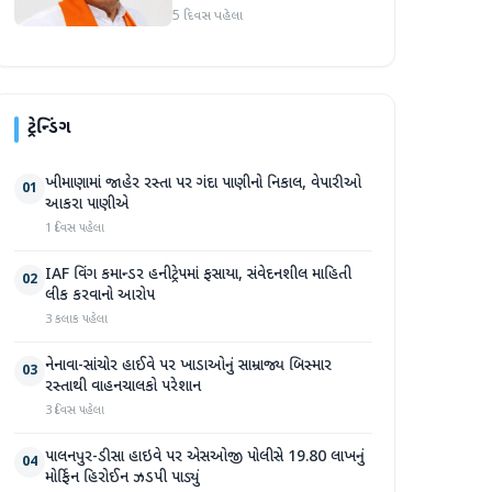
માર્જિનથી આગળ
5 દિવસ પહેલા
ટ્રેન્ડિંગ
ખીમાણામાં જાહેર રસ્તા પર ગંદા પાણીનો નિકાલ, વેપારીઓ
01
આકરા પાણીએ
1 દિવસ પહેલા
IAF વિંગ કમાન્ડર હનીટ્રેપમાં ફસાયા, સંવેદનશીલ માહિતી
02
લીક કરવાનો આરોપ
3 કલાક પહેલા
નેનાવા-સાંચોર હાઈવે પર ખાડાઓનું સામ્રાજ્ય બિસ્માર
03
રસ્તાથી વાહનચાલકો પરેશાન
3 દિવસ પહેલા
પાલનપુર-ડીસા હાઇવે પર એસઓજી પોલીસે 19.80 લાખનું
04
મોર્ફિન હિરોઈન ઝડપી પાડ્યું