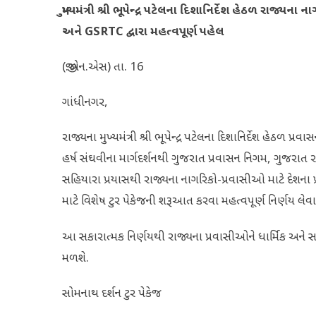
મુખ્યમંત્રી શ્રી ભૂપેન્દ્ર પટેલના દિશાનિર્દેશ હેઠળ રાજ
અને GSRTC દ્વારા મહત્વપૂર્ણ પહેલ
(જી.એન.એસ) તા. 16
ગાંધીનગર,
રાજ્યના મુખ્યમંત્રી શ્રી ભૂપેન્દ્ર પટેલના દિશાનિર્દેશ હેઠળ પ્ર
હર્ષ સંઘવીના માર્ગદર્શનથી ગુજરાત પ્રવાસન નિગમ, ગુજરાત
સહિયારા પ્રયાસથી રાજ્યના નાગરિકો-પ્રવાસીઓ માટે દેશના પ
માટે વિશેષ ટુર પેકેજની શરૂઆત કરવા મહત્વપૂર્ણ નિર્ણય લેવા
આ સકારાત્મક નિર્ણયથી રાજ્યના પ્રવાસીઓને ધાર્મિક અને 
મળશે.
સોમનાથ દર્શન ટુર પેકેજ