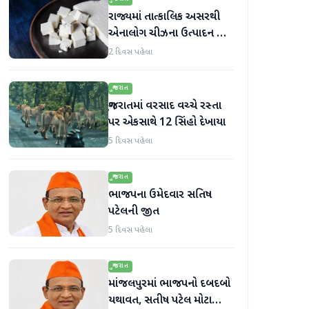
રાજ્યમાં તાત્કાલિક અસરથી
એનાલોગ ચીઝના ઉત્પાદન અને
વેચાણ પર પ્રતિબંધ.
2 દિવસ પહેલા
ગુજરાત
ગુજરાતમાં વરસાદ વચ્ચે રસ્તા
પર એકસાથે 12 સિંહો દેખાયા
5 દિવસ પહેલા
ગુજરાત
ભાજપના ઉમેદવાર સતિષ
પટેલની જીત
5 દિવસ પહેલા
ગુજરાત
માંજલપુરમાં ભાજપનો દબદબો
યથાવત, સતીષ પટેલ મોટા