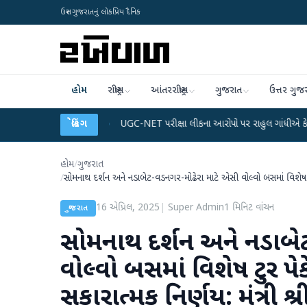
ઉત્તર ગુજરાતનું લોકપ્રિય દૈનિક
હોમ
રાષ્ટ્રીય
આંતરરાષ્ટ્રીય
ગુજરાત
ઉત્તર ગુજ
ન
●
UGC-NET પરીક્ષા લીકના આરોપો પર રાહુલ ગાંધીએ કેન્દ્ર પર પ્રહાર કર્યા
બ્રેકિંગ
●
હ
હોમ
/
ગુજરાત
/
સોમનાથ દર્શન અને નડાબેટ-વડનગર-મોઢેરા માટે એસી વોલ્વો બસમાં વિશેષ ટુર
16 એપ્રિલ, 2025
|
Super Admin
1
મિનિટ વાંચન
ગુજરાત
સોમનાથ દર્શન અને નડાબે
વોલ્વો બસમાં વિશેષ ટુર પ
સકારાત્મક નિર્ણય: મંત્રી શ્ર