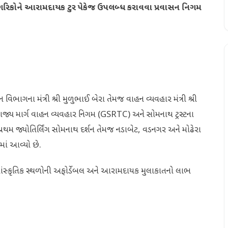
્યના નાગરિકોને આરામદાયક ટુર પેકેજ ઉપલબ્ધ કરાવવા પ્રવાસન નિગમ
વાસન વિભાગના મંત્રી શ્રી મુળુભાઈ બેરા તેમજ વાહન વ્યવહાર મંત્રી શ્રી
 રાજ્ય માર્ગ વાહન વ્યવહાર નિગમ (GSRTC) અને સોમનાથ ટ્રસ્ટના
્રથમ જ્યોતિર્લિંગ સોમનાથ દર્શન તેમજ નડાબેટ, વડનગર અને મોઢેરા
માં આવ્યો છે.
સાંસ્કૃતિક સ્થળોની અફોર્ડેબલ અને આરામદાયક મુલાકાતનો લાભ