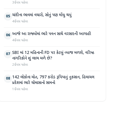
3 દિવસ પહેલા
ચાંદીના ભાવમાં વધારો, સોનું પણ મોંઘુ થયું
05
4 દિવસ પહેલા
આજે આ રાજ્યોમાં ભારે પવન સાથે વરસાદની આગાહી
06
4 દિવસ પહેલા
SBI માં 12 મહિનાની FD પર કેટલું વ્યાજ મળશે, વરિષ્ઠ
07
નાગરિકોને શું લાભ મળે છે?
2 દિવસ પહેલા
142 લોકોના મોત, 797 કરોડ રૂપિયાનું નુકસાન, હિમાચલ
08
પ્રદેશમાં ભારે ચોમાસાનો સામનો
1 દિવસ પહેલા