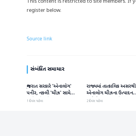
This content is restricted to site members. If 
register below.
Source link
સંબંધિત સમાચાર
ગુજરાત સરકારે 'એનાલોગ'
રાજ્યમાં તાત્કાલિક અસરથી
ગુજરાત
ગુજરાત
પનીર, નકલી 'ચીઝ' સામે
એનાલોગ ચીઝના ઉત્પાદન
કાર્યવાહી કરી
અને વેચાણ પર પ્રતિબંધ.
1 દિવસ પહેલા
2 દિવસ પહેલા