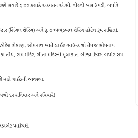
ણે સવારે ૬:૦૦ કલાકે અધ્યતન એ.સી. વોલ્વો બસ ઉપડી, બપોરે
૪ હજાર (સિંગલ શેરિંગ) અને રૂ. ૭૦૫૦(ડબલ શેરિંગ હોટેલ રૂમ સહિત).
 હોટેલ રોકાણ, સોમનાથ ખાતે લાઈટ-સાઉન્ડ શો તેમજ સોમનાથ
ા તીર્થ, રામ મંદિર, ગીતા મંદિરની મુલાકાત. બીજા દિવસે બપોરે રામ
માટે ગાઈડની વ્યવસ્થા.
૨૫થી દર શનિવાર અને રવિવારે)
ડાબેટ પહોંચશે.