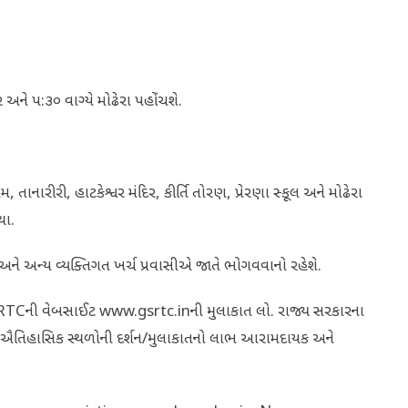
ને ૫:૩૦ વાગ્યે મોઢેરા પહોંચશે.
 તાનારીરી, હાટકેશ્વર મંદિર, કીર્તિ તોરણ, પ્રેરણા સ્કૂલ અને મોઢેરા
થા.
 અને અન્ય વ્યક્તિગત ખર્ચ પ્રવાસીએ જાતે ભોગવવાનો રહેશે.
SRTCની વેબસાઈટ www.gsrtc.inની મુલાકાત લો. રાજ્ય સરકારના
અને ઐતિહાસિક સ્થળોની દર્શન/મુલાકાતનો લાભ આરામદાયક અને