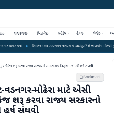
રાત
રાજકારણ
બિઝનેસ
સ્પોર્ટ્સ
હેલ્થ
ગેજેટ
અન
િંમતનગરમાં રહસ્યમય વાયરસ કે ચાંદીપુરા? 6 બાળકોના મોતથી ફફડાટ
●
હવામાન વિભા
 પેકેજ શરૂ કરવા રાજ્ય સરકારનો સકારાત્મક નિર્ણય: મંત્રી શ્રી હર્ષ સંઘવી
Bookmark
ટ-વડનગર-મોઢેરા માટે એસી
ેકેજ શરૂ કરવા રાજ્ય સરકારનો
ી હર્ષ સંઘવી