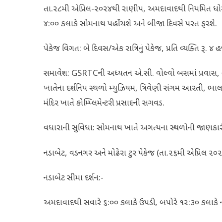
તા.૨૮મી એપ્રિલ-૨૦૨૪થી રાણીપ, અમદાવાદથી નિયમિત ધોર
૪:૦૦ કલાકે સોમનાથ પહોંચશે અને બીજા દિવસે પરત ફરશે.
પેકેજ વિગત: બે દિવસ/એક રાત્રિનું પેકેજ, પ્રતિ વ્યક્તિ રૂ. 
સમાવેશ: GSRTCની અધ્યતન એ.સી. વોલ્વો બસમાં પ્રવાસ,
ખાતેના દર્શનિય સ્થળો મ્યુઝિયમ, ત્રિવેણી સંગમ આરતી, ભાલક
મંદિર ખાતે કોમ્પ્લિમેન્ટરી પ્રસાદની સગવડ.
વધારાની સુવિધા: સોમનાથ ખાતે અગત્યના સ્થળોની જાણકારી 
નડાબેટ, વડનગર અને મોઢેરા ટુર પેકેજ (તા.૨૬મી એપ્રિલ ૨૦
નડાબેટ સીમા દર્શન:-
અમદાવાદથી સવારે ૬:૦૦ કલાકે ઉપડી, બપોરે ૧૨:૩૦ કલાકે ન