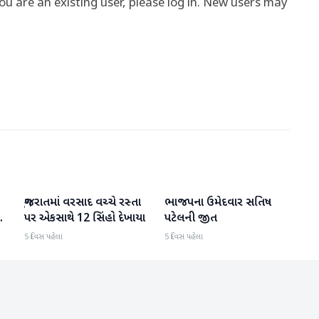
you are an existing user, please log in. New users may
ગુજરાતમાં વરસાદ વચ્ચે રસ્તા
ભાજપના ઉમેદવાર સતિષ
ગુજરાત
ગુજરાત
પર એકસાથે 12 સિંહો દેખાયા
પટેલની જીત
5 દિવસ પહેલા
5 દિવસ પહેલા