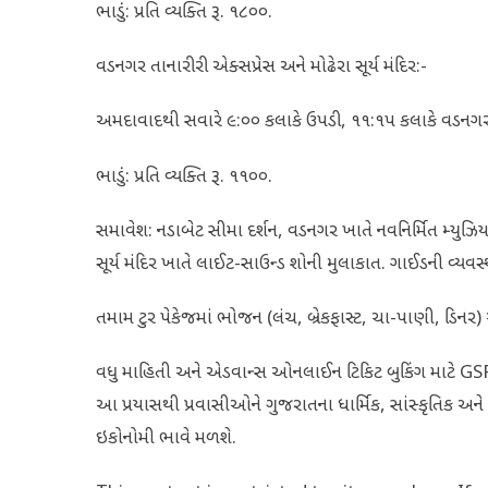
ભાડું: પ્રતિ વ્યક્તિ રૂ. ૧૮૦૦.
વડનગર તાનારીરી એક્સપ્રેસ અને મોઢેરા સૂર્ય મંદિર:-
અમદાવાદથી સવારે ૯:૦૦ કલાકે ઉપડી, ૧૧:૧૫ કલાકે વડનગર અ
ભાડું: પ્રતિ વ્યક્તિ રૂ. ૧૧૦૦.
સમાવેશ: નડાબેટ સીમા દર્શન, વડનગર ખાતે નવનિર્મિત મ્યુઝિયમ,
સૂર્ય મંદિર ખાતે લાઈટ-સાઉન્ડ શોની મુલાકાત. ગાઈડની વ્યવસ્
તમામ ટુર પેકેજમાં ભોજન (લંચ, બ્રેકફાસ્ટ, ચા-પાણી, ડિનર)
વધુ માહિતી અને એડવાન્સ ઓનલાઈન ટિકિટ બુકિંગ માટે G
આ પ્રયાસથી પ્રવાસીઓને ગુજરાતના ધાર્મિક, સાંસ્કૃતિક 
ઇકોનોમી ભાવે મળશે.