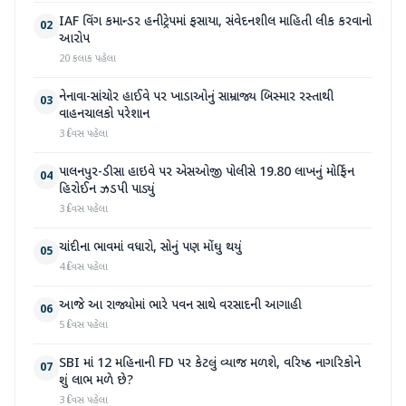
IAF વિંગ કમાન્ડર હનીટ્રેપમાં ફસાયા, સંવેદનશીલ માહિતી લીક કરવાનો
02
આરોપ
20 કલાક પહેલા
નેનાવા-સાંચોર હાઈવે પર ખાડાઓનું સામ્રાજ્ય બિસ્માર રસ્તાથી
03
વાહનચાલકો પરેશાન
3 દિવસ પહેલા
પાલનપુર-ડીસા હાઇવે પર એસઓજી પોલીસે 19.80 લાખનું મોર્ફિન
04
હિરોઈન ઝડપી પાડ્યું
3 દિવસ પહેલા
ચાંદીના ભાવમાં વધારો, સોનું પણ મોંઘુ થયું
05
4 દિવસ પહેલા
આજે આ રાજ્યોમાં ભારે પવન સાથે વરસાદની આગાહી
06
5 દિવસ પહેલા
SBI માં 12 મહિનાની FD પર કેટલું વ્યાજ મળશે, વરિષ્ઠ નાગરિકોને
07
શું લાભ મળે છે?
3 દિવસ પહેલા