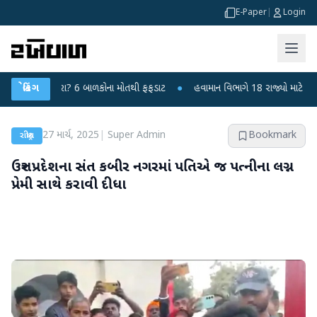
E-Paper
|
Login
દીપુરા? 6 બાળકોના મોતથી ફફડાટ
બ્રેકિંગ
●
હવામાન વિભાગે 18 રાજ્યો માટે ભારે વરસાદની ચ
27 માર્ચ, 2025
|
Super Admin
Bookmark
રાષ્ટ્રીય
ઉત્તર પ્રદેશના સંત કબીર નગરમાં પતિએ જ પત્નીના લગ્ન
પ્રેમી સાથે કરાવી દીધા