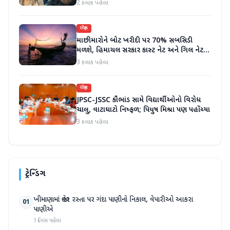
ધરપકડ કરવામાં આવી
2 કલાક પહેલા
રાષ્ટ્રીય
માછીમારોને બોટ ખરીદી પર 70% સબસિડી
મળશે, હિમાચલ સરકાર કાસ્ટ નેટ અને ગિલ નેટ
પર 90% સબસિડી આપશે
3 કલાક પહેલા
રાષ્ટ્રીય
JPSC-JSSC કૌભાંડ સામે વિદ્યાર્થીઓનો વિરોધ
ચાલુ, વાટાઘાટો નિષ્ફળ; પિયુષ મિશ્રા પણ પહોંચ્યા
3 કલાક પહેલા
ટ્રેન્ડિંગ
ખીમાણામાં જાહેર રસ્તા પર ગંદા પાણીનો નિકાલ, વેપારીઓ આકરા
01
પાણીએ
1 દિવસ પહેલા