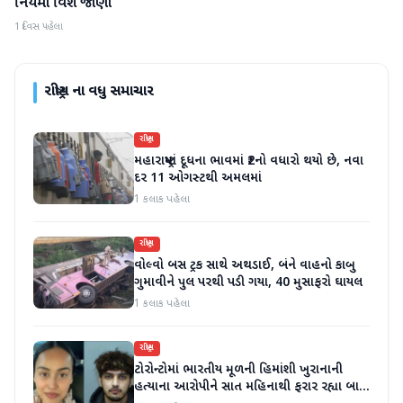
નિયમો વિશે જાણો
1 દિવસ પહેલા
રાષ્ટ્રીય
ના વધુ સમાચાર
રાષ્ટ્રીય
મહારાષ્ટ્રમાં દૂધના ભાવમાં ₹2નો વધારો થયો છે, નવા
દર 11 ઓગસ્ટથી અમલમાં
1 કલાક પહેલા
રાષ્ટ્રીય
વોલ્વો બસ ટ્રક સાથે અથડાઈ, બંને વાહનો કાબુ
ગુમાવીને પુલ પરથી પડી ગયા, 40 મુસાફરો ઘાયલ
1 કલાક પહેલા
રાષ્ટ્રીય
ટોરોન્ટોમાં ભારતીય મૂળની હિમાંશી ખુરાનાની
હત્યાના આરોપીને સાત મહિનાથી ફરાર રહ્યા બાદ