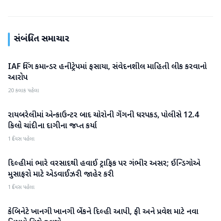
સંબંધિત સમાચાર
IAF વિંગ કમાન્ડર હનીટ્રેપમાં ફસાયા, સંવેદનશીલ માહિતી લીક કરવાનો
રાષ્ટ્રીય
આરોપ
20 કલાક પહેલા
રાયબરેલીમાં એન્કાઉન્ટર બાદ ચોરોની ગેંગની ધરપકડ, પોલીસે 12.4
રાષ્ટ્રીય
કિલો ચાંદીના દાગીના જપ્ત કર્યા
1 દિવસ પહેલા
દિલ્હીમાં ભારે વરસાદથી હવાઈ ટ્રાફિક પર ગંભીર અસર; ઈન્ડિગોએ
રાષ્ટ્રીય
મુસાફરો માટે એડવાઈઝરી જાહેર કરી
1 દિવસ પહેલા
કેબિનેટે ખાનગી ખાનગી બેંકને દિલ્હી આપી, ફી અને પ્રવેશ માટે નવા
રાષ્ટ્રીય