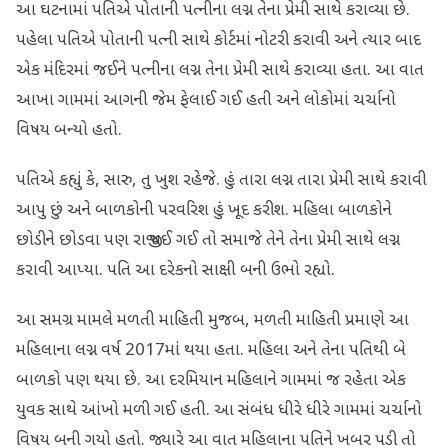
આ ઘટનામાં પતિએ પોતાની પત્નીના લગ્ન તેના પ્રેમી સાથે કરાવ્યા છે.
પહેલા પતિએ પોતાની પત્ની સાથે કોર્ટમાં નોટરી કરાવી અને ત્યાર બાદ
એક મંદિરમાં જઈને પત્નીના લગ્ન તેના પ્રેમી સાથે કરાવ્યા હતા. આ વાત
આખા ગામમાં આગની જેમ ફેલાઈ ગઈ હતી અને લોકોમાં ચર્ચાનો
વિષય બન્યો હતો.
પતિએ કહ્યું કે, સારુ, તુ ખુશ રહેજે. હું તારા લગ્ન તારા પ્રેમી સાથે કરાવી
આપુ છું અને બાળકોની પરવરિશ હું ખૂદ કરીશ. મહિલા બાળકોને
છોડીને છોડવા પણ રાજી થઈ ગઈ તો સમાજે તેને તેના પ્રેમી સાથે લગ્ન
કરાવી આપ્યા. પતિ આ દરેકનો સાક્ષી બની ઉભો રહ્યો.
આ સમગ્ર મામલે મળતી માહિતી મુજબ, મળતી માહિતી પ્રમાણે આ
મહિલાના લગ્ન વર્ષ 2017માં થયા હતા. મહિલા અને તેના પતિથી બે
બાળકો પણ થયા છે. આ દરમિયાન મહિલાને ગામમાં જ રહેતા એક
યુવક સાથે આંખો મળી ગઈ હતી. આ સંબંધ ધીરે ધીરે ગામમાં ચર્ચાનો
વિષય બની ગયો હતો. જ્યારે આ વાત મહિલાના પતિને ખબર પડી તો