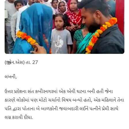
(જી.એન.એસ) તા. 27
લખનૌ,
ઉત્તર પ્રદેશના સંત કબીરનગરમાં એક એવી ઘટના બની હતી જેના
કારણે લોકોમાં પણ મોટો ચર્ચાનો વિષય બન્યો હતો, એક મહિલાને તેના
પતિ દ્વારા પોતાના બે બાળકોની જવાબદારી લઈને પત્નીને પ્રેમી સાથે
લગ્ન કરાવી દીધા.