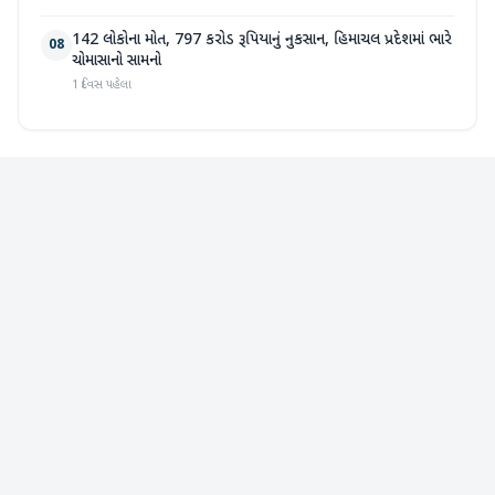
142 લોકોના મોત, 797 કરોડ રૂપિયાનું નુકસાન, હિમાચલ પ્રદેશમાં ભારે
08
ચોમાસાનો સામનો
1 દિવસ પહેલા