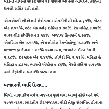
મંદીની નીચલી સર્કિટ સામે ૧૩ શેરોમાં ઓનલી બાયરની તેજીની
ઉપલી સર્કિટ રહી હતી.
એસએન્ડપી બીએસઈ સેન્સેક્સમાં એનટીપીસી લી. ૪.૬૧%, કોટક
બેન્ક ૪.૫૧%, સ્ટેટ બેન્ક ઓફ ઇન્ડિયા ૩.૭૭%, ટેક મહિન્દ્ર ૩.૫૪%,
પાવર ગ્રીડ કોર્પોરેશન ૩.૧૪%, બજાજ ફિનસર્વ ૨.૭૭%,
એકસિસ બેન્ક ૨.૫૧%, એચસીએલ ટેકનોલોજી ૨.૩૩% અને
બજાજ ફાઈનાન્સ ૧.૯૮% વધ્યા હતા, જયારે ટાઈટન કંપની
૨.૬૮%, ઇન્ડસઇન્ડ બેન્ક ૨.૪૨%, ઝોમેટો લિ. ૨.૧૩%, મહિન્દ્રા &
મહિન્દ્રા ૦.૮૩%, ભારતી એરટેલ ૦.૪૬%, નેસ્લે ઇન્ડિયા ૦.૧૦%
અને ઈન્ફોસીસ ૦.૦૩% ઘટ્યા હતા.
બજારની ભાવિ દિશા….
મિત્રો, નાણાકીય વર્ષ ૨૦૨૪-૨૫ પૂર્ણ થવા આવ્યું હોઈ અને વર્ષ
૨૦૨૫-૨૬માં ભારતીય શેરબજારમાં મોટી તેજી સંભવિત હોવાના