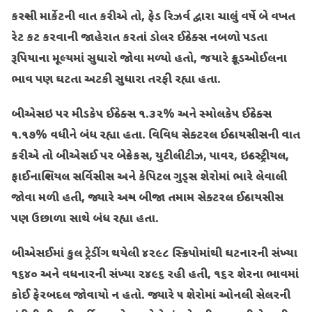
કરન્સી માર્કેટની વાત કરીએ તો, ફેડ રિઝર્વ દ્વારા ચાલું વર્ષે બે વખત
રેટ કટ કરવાની જાહેરાત કરતાં ડોલર ઈન્ડેક્સ નબળો પડતા
રૂપિયાના મૂલ્યમાં સુધારો જોવા મળ્યો હતો, જયારે ક્રૂડઓઈલના
ભાવ પણ ઘટતા અટકી સુધારા તરફી રહ્યા હતા.
બીએસઇ પર મીડકેપ ઈન્ડેક્સ ૧.૩૨% અને સ્મોલકેપ ઈન્ડેક્સ
૧.૧૭% વધીને બંધ રહ્યા હતા. વિવિધ સેક્ટરલ ઈન્ડાયસીસની વાત
કરીએ તો બીએસઈ પર બેન્કેકસ, યુટીલીટીઝ, પાવર, ઇન્ડસ્ટ્રીયલ,
ફાઈનાન્શિયલ સર્વિસીસ અને કેપિટલ ગુડ્સ શેરોમાં ભારે લેવાલી
જોવા મળી હતી, જ્યારે અન્ય બીજા તમામ સેક્ટરલ ઈન્ડાયસીસ
પણ ઉછાળા સાથે બંધ રહ્યા હતા.
બીએસઈમાં કુલ ટ્રેડીંગ થયેલી ૪૨૯૮ સ્ક્રિપોમાંથી ઘટનારની સંખ્યા
૧૬૪૦ અને વધનારની સંખ્યા ૨૪૯૬ રહી હતી, ૧૬૨ શેરના ભાવમાં
કોઈ ફેરબદલ જોવાયો ન હતો. જ્યારે ૫ શેરોમાં ઓનલી સેલરની