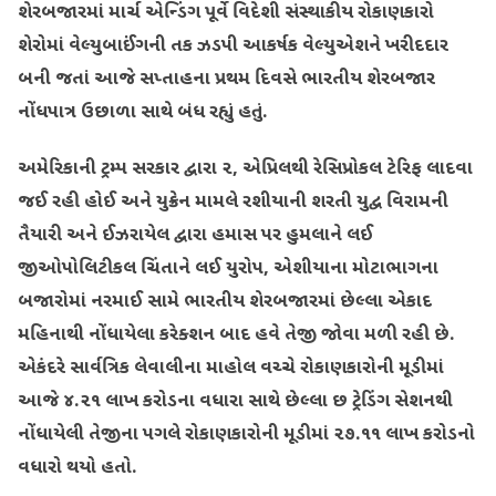
શેરબજારમાં માર્ચ એન્ડિંગ પૂર્વે વિદેશી સંસ્થાકીય રોકાણકારો
શેરોમાં વેલ્યુબાઈંગની તક ઝડપી આકર્ષક વેલ્યુએશને ખરીદદાર
બની જતાં આજે સપ્તાહના પ્રથમ દિવસે ભારતીય શેરબજાર
નોંધપાત્ર ઉછાળા સાથે બંધ રહ્યું હતું.
અમેરિકાની ટ્રમ્પ સરકાર દ્વારા ૨, એપ્રિલથી રેસિપ્રોકલ ટેરિફ લાદવા
જઈ રહી હોઈ અને યુક્રેન મામલે રશીયાની શરતી યુદ્વ વિરામની
તૈયારી અને ઈઝરાયેલ દ્વારા હમાસ પર હુમલાને લઈ
જીઓપોલિટીકલ ચિંતાને લઈ યુરોપ, એશીયાના મોટાભાગના
બજારોમાં નરમાઈ સામે ભારતીય શેરબજારમાં છેલ્લા એકાદ
મહિનાથી નોંધાયેલા કરેક્શન બાદ હવે તેજી જોવા મળી રહી છે.
એકંદરે સાર્વત્રિક લેવાલીના માહોલ વચ્ચે રોકાણકારોની મૂડીમાં
આજે ૪.૨૧ લાખ કરોડના વધારા સાથે છેલ્લા છ ટ્રેડિંગ સેશનથી
નોંધાયેલી તેજીના પગલે રોકાણકારોની મૂડીમાં ૨૭.૧૧ લાખ કરોડનો
વધારો થયો હતો.