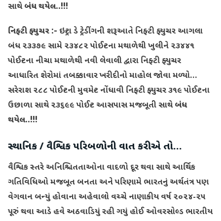
સાથે
બંધ થયેલ..!!!
નિફ્ટી ફ્યુચર :-
ઇન્ટ્રા ડે ટ્રેડીંગની શરૂઆતે નિફ્ટી ફ્યુચર આગલા
બંધ ૨૩૩૭૯ સામે ૨૩૪૮૨ પોઈન્ટના મથાળેથી ખુલીને ૨૩૪૪૧
પોઈન્ટના નીચા મથાળેથી નવી લેવાલી દ્વારા નિફ્ટી ફ્યુચર
આધારિત શેરોમાં તબક્કાવાર ખરીદીનો માહોલ જોવા મળ્યો…
સરેરાશ ૨૮૮ પોઈન્ટની મુવમેન્ટ નોંધાવી નિફ્ટી ફ્યુચર ૩૧૯ પોઈન્ટના
ઉછાળા સાથે ૨૩૬૯૯ પોઈન્ટ આસપાસ મજબૂતી સાથે
બંધ
થયેલ..!!!
સ્થાનિક
/ વૈશ્વિક પરિબળોની વાત કરીએ તો…
વૈશ્વિક સ્તરે અનિશ્ચિતતાઓના વાદળો દૂર થવા સાથે આર્થિક
ગતિવિધિઓ મજબૂત બનતા અને પરિણામે ભારતનું અર્થતંત્ર પણ
વેગવાન બન્યું હોવાના અહેવાલો વચ્ચે નાણાકીય વર્ષ ૨૦૨૪-૨૫
પૂરું થવા આડે હવે અઠવાડિયું રહી ગયું હોઈ ઓવરસોલ્ડ ભારતીય