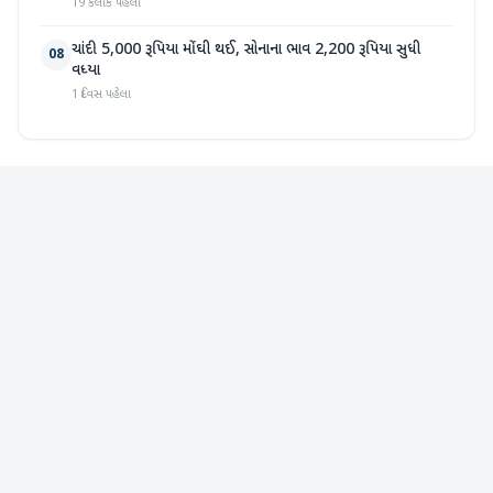
19 કલાક પહેલા
ચાંદી 5,000 રૂપિયા મોંઘી થઈ, સોનાના ભાવ 2,200 રૂપિયા સુધી
08
વધ્યા
1 દિવસ પહેલા