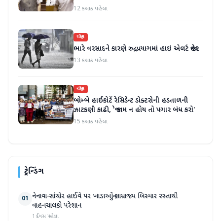
કરી
12 કલાક પહેલા
રાષ્ટ્રીય
ભારે વરસાદને કારણે રુદ્રપ્રયાગમાં હાઇ એલર્ટ જાહેર
13 કલાક પહેલા
રાષ્ટ્રીય
બોમ્બે હાઈકોર્ટે રેસિડેન્ટ ડોક્ટરોની હડતાળની
ઝાટકણી કાઢી, 'જો કામ ન હોય તો પગાર બંધ કરો'
15 કલાક પહેલા
ટ્રેન્ડિંગ
નેનાવા-સાંચોર હાઈવે પર ખાડાઓનું સામ્રાજ્ય બિસ્માર રસ્તાથી
01
વાહનચાલકો પરેશાન
1 દિવસ પહેલા