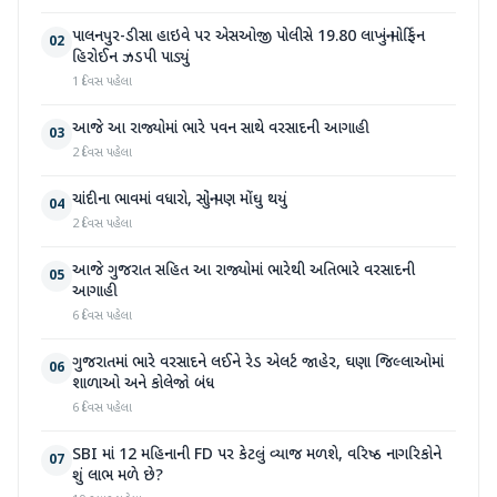
પાલનપુર-ડીસા હાઇવે પર એસઓજી પોલીસે 19.80 લાખનું મોર્ફિન
02
હિરોઈન ઝડપી પાડ્યું
1 દિવસ પહેલા
આજે આ રાજ્યોમાં ભારે પવન સાથે વરસાદની આગાહી
03
2 દિવસ પહેલા
ચાંદીના ભાવમાં વધારો, સોનું પણ મોંઘુ થયું
04
2 દિવસ પહેલા
આજે ગુજરાત સહિત આ રાજ્યોમાં ભારેથી અતિભારે વરસાદની
05
આગાહી
6 દિવસ પહેલા
ગુજરાતમાં ભારે વરસાદને લઈને રેડ એલર્ટ જાહેર, ઘણા જિલ્લાઓમાં
06
શાળાઓ અને કોલેજો બંધ
6 દિવસ પહેલા
SBI માં 12 મહિનાની FD પર કેટલું વ્યાજ મળશે, વરિષ્ઠ નાગરિકોને
07
શું લાભ મળે છે?