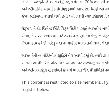
છે. ડો. જિતેન્દ્રસિંહે ધ્યાન દોર્યું હતું કે તેમાંથી 70% તબીબ
અને ઔદ્યોગિક બાયોટેકનોલોજીમાં ફાળો આપે છે. તેમણે આ 
જેમાં ભંડોળમાં વધારો થયો હતો અને ઝડપી વ્યાપારીકરણને સક
ગેટ્સ અને ડૉ. જિતેન્દ્ર સિંહે ગિફ્ટ સિટી મારફતે ભારતીય બાયો
રોકાણને સરળ બનાવવા માટે રચાયેલ નાણાકીય કેન્દ્ર છે. ગેટ્સે નો
ક્ષેત્રમાં કામ કરે છે. પરંતુ નવા નાણાકીય માળખાનો લાભ લે
ભારત તેની બાયોટેક્નોલૉજી વૃદ્ધિને વેગ આપી રહ્યું છે. ત્યારે ડૉ
ખાનગી ભાગીદારીને પ્રોત્સાહન આપવા પર સરકારનું ધ્યાન કેન
અને આંતરરાષ્ટ્રીય સહયોગને કારણે ભારત જૈવ પ્રૌદ્યોગિકી નવી
This content is restricted to site members. If 
register below.