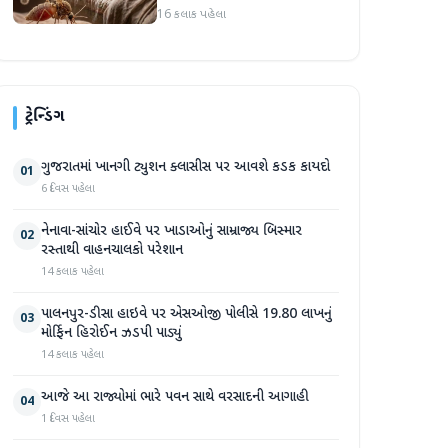
ઉંમરના 22 બાળકોના મોત
16 કલાક પહેલા
ટ્રેન્ડિંગ
ગુજરાતમાં ખાનગી ટ્યુશન ક્લાસીસ પર આવશે કડક કાયદો
01
6 દિવસ પહેલા
નેનાવા-સાંચોર હાઈવે પર ખાડાઓનું સામ્રાજ્ય બિસ્માર
02
રસ્તાથી વાહનચાલકો પરેશાન
14 કલાક પહેલા
પાલનપુર-ડીસા હાઇવે પર એસઓજી પોલીસે 19.80 લાખનું
03
મોર્ફિન હિરોઈન ઝડપી પાડ્યું
14 કલાક પહેલા
આજે આ રાજ્યોમાં ભારે પવન સાથે વરસાદની આગાહી
04
1 દિવસ પહેલા