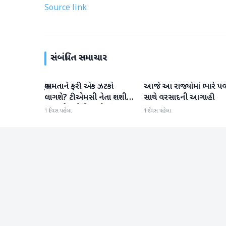
Source link
સંબંધિત સમાચાર
શું મમતાને ફરી એક ઝટકો
આજે આ રાજ્યોમાં ભારે પ
રાષ્ટ્રીય
રાષ્ટ્રીય
લાગશે? ટીએમસી નેતા શશી
સાથે વરસાદની આગાહી
પંજા એનસીપીઆઈ સાંસદ
1 દિવસ પહેલા
1 દિવસ પહેલા
કાકોલીના ક્લિનિક પર પહોંચ્યા
અને કહ્યું, "મારે જવું પડશે"