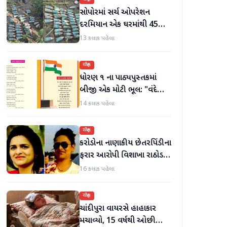
સોપોરમાં સર્ચ ઓપરેશન
દરમિયાન એક ઘરમાંથી 45
ગોળા મળી આવ્યા
13 કલાક પહેલા
રાષ્ટ્રીય
ધોરણ ૧ ના પાઠ્યપુસ્તકમાં
બીજી એક મોટી ભૂલ: "વંદે
ઉત્કલ જનની" શબ્દો અને
14 કલાક પહેલા
રાષ્ટ્રગીત ખોટી રીતે છાપવામાં
આવ્યા
રાષ્ટ્રીય
કરોડોના નાણાકીય છેતરપિંડીના
ફરાર આરોપી વિશાખા રાઠોડને
યુએઈથી ભારત લાવવામાં
16 કલાક પહેલા
આવ્યો
રાષ્ટ્રીય
ચાંદીપુરા વાયરસે હાહાકાર
મચાવ્યો, 15 વર્ષથી ઓછી