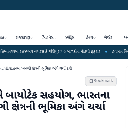
રાત
રાજકારણ
બિઝનેસ
સ્પોર્ટ્સ
હેલ્થ
ગેજેટ
અન
રસ કે ચાંદીપુરા? 6 બાળકોના મોતથી ફફડાટ
●
હવામાન વિભાગે 18 રાજ્યો માટે ભારે
પ્રોત્સાહનમાં ખાનગી ક્ષેત્રની ભૂમિકા અંગે ચર્ચા કરી
Bookmark
ેટ્સે બાયોટેક સહયોગ, ભારતના
 ક્ષેત્રની ભૂમિકા અંગે ચર્ચા