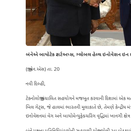
બંનેએ બાયોટેક સ્ટાર્ટઅપ્સ, ગ્લોબલ હેલ્થ ઇનોવેશન ઇન ઇ
(જી.એન.એસ) તા. 20
નવી દિલ્હી,
ટેકનોલોજી સંચાલિત સહયોગને મજબૂત કરવાની દિશામાં એક મહ
બિલ ગેટ્સ, જે હાલમાં ભારતની મુલાકાતે છે, તેમણે કેન્દ્રીય મ
ઇનોવેશનમાં વેગ અને બાયોમેન્યુફેક્ચરિંગ વૃદ્ધિમાં ખાનગી ક્ષે