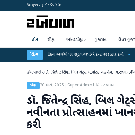
ઉત્તર ગુજરાતનું લોકપ્રિય દૈનિક
હોમ
રાષ્ટ્રીય
આંતરરાષ્ટ્રીય
ગુજરાત
ઉત્તર ગુજ
 લીકના આરોપો પર રાહુલ ગાંધીએ કેન્દ્ર પર પ્રહાર કર્યા
બ્રેકિંગ
●
હિંમતનગરમાં રહસ્યમય વાય
હોમ
/
રાષ્ટ્રીય
/
ડૉ. જિતેન્દ્ર સિંહ, બિલ ગેટ્સે બાયોટેક સહયોગ, ભારતના નવીનતા 
20 માર્ચ, 2025
|
Super Admin
1
મિનિટ વાંચન
રાષ્ટ્રીય
ડૉ. જિતેન્દ્ર સિંહ, બિલ ગ
નવીનતા પ્રોત્સાહનમાં ખાનગી
કરી