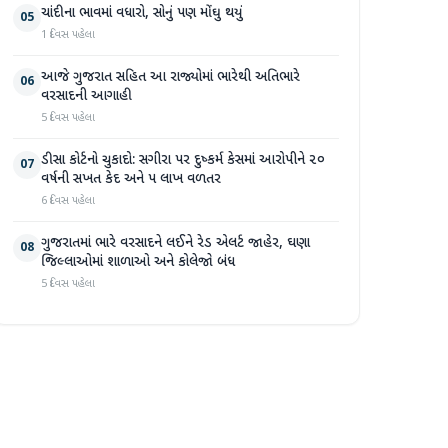
ચાંદીના ભાવમાં વધારો, સોનું પણ મોંઘુ થયું
05
1 દિવસ પહેલા
આજે ગુજરાત સહિત આ રાજ્યોમાં ભારેથી અતિભારે
06
વરસાદની આગાહી
5 દિવસ પહેલા
ડીસા કોર્ટનો ચુકાદો: સગીરા પર દુષ્કર્મ કેસમાં આરોપીને ૨૦
07
વર્ષની સખત કેદ અને ૫ લાખ વળતર
6 દિવસ પહેલા
ગુજરાતમાં ભારે વરસાદને લઈને રેડ એલર્ટ જાહેર, ઘણા
08
જિલ્લાઓમાં શાળાઓ અને કોલેજો બંધ
5 દિવસ પહેલા