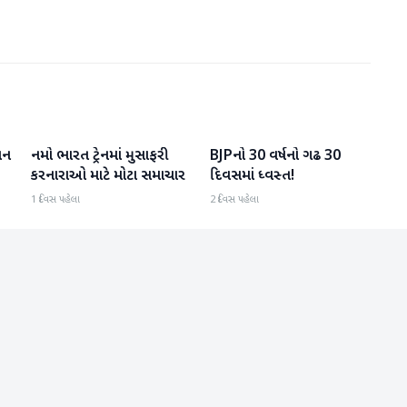
વન
નમો ભારત ટ્રેનમાં મુસાફરી
BJPનો 30 વર્ષનો ગઢ 30
રાષ્ટ્રીય
રાષ્ટ્રીય
કરનારાઓ માટે મોટા સમાચાર
દિવસમાં ધ્વસ્ત!
1 દિવસ પહેલા
2 દિવસ પહેલા