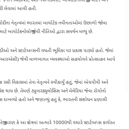
ં જનીન ચિકિત્સા, રસી નવીનીકરણ, બાયોટેકનોલોજી ઉત્પાદન અને
રી લેવામાં આવી હતી.
નરેન્દ્ર મોદીના નેતૃત્વમાં ભારતમાં બાયોટેક નવીનતાઓમાં ઉછાળો જોવા
ાટે બાયોટેકનોલોજી જેવી નીતિઓ દ્વારા સમર્થન મળ્યું છે.
ઓ અને સ્ટાર્ટઅપ્સની વધતી ભૂમિકા પર પ્રકાશ પાડ્યો હતો. જેમાં
(બીઆઇઆરએસી) જેવી માળખાગત વ્યવસ્થાઓ સહયોગને પ્રોત્સાહન આપે
સી વિકાસમાં તેના નેતૃત્વને સ્વીકાર્યું હતું, જેમાં એચપીવી અને
થાય છે. તેમણે ટ્યુબરક્યુલોસિસ અને મેલેરિયા જેવા રોગોનો
 દાખવ્યો હતો અને જણાવ્યું હતું કે, ભારતની સંશોધન પ્રણાલી
ેજી. કારણ કે આ ક્ષેત્રમાં અત્યારે 10000થી વધારે સ્ટાર્ટઅપ્સ કાર્યરત