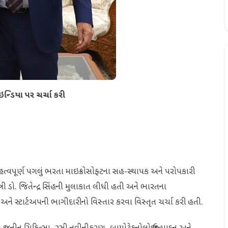
ન્ડિયા પર ચર્ચા કરી
ત્વપૂર્ણ પગલું ભરતા માઇક્રોસોફ્ટના સહ-સ્થાપક અને પરોપકારી
ંત્રી ડો. જિતેન્દ્ર સિંહની મુલાકાત લીધી હતી અને ભારતના
ત્ર અને સ્ટાર્ટઅપની ભાગીદારીનો વિસ્તાર કરવા વિસ્તૃત ચર્ચા કરી હતી.