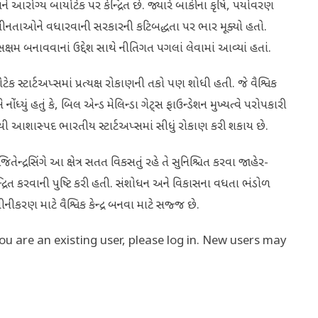
ી અને આરોગ્ય બાયોટેક પર કેન્દ્રિત છે. જ્યારે બાકીના કૃષિ, પર્યાવરણ
નવીનતાઓને વધારવાની સરકારની કટિબદ્ધતા પર ભાર મૂક્યો હતો.
્ષમ બનાવવાનાં ઉદ્દેશ સાથે નીતિગત પગલાં લેવામાં આવ્યાં હતાં.
ટેક સ્ટાર્ટઅપ્સમાં પ્રત્યક્ષ રોકાણની તકો પણ શોધી હતી. જે વૈશ્વિક
ંધ્યું હતું કે, બિલ એન્ડ મેલિન્ડા ગેટ્સ ફાઉન્ડેશન મુખ્યત્વે પરોપકારી
વાથી આશાસ્પદ ભારતીય સ્ટાર્ટઅપ્સમાં સીધું રોકાણ કરી શકાય છે.
. જિતેન્દ્રસિંગે આ ક્ષેત્ર સતત વિકસતું રહે તે સુનિશ્ચિત કરવા જાહેર-
્દ્રિત કરવાની પુષ્ટિ કરી હતી. સંશોધન અને વિકાસના વધતા ભંડોળ
નીકરણ માટે વૈશ્વિક કેન્દ્ર બનવા માટે સજ્જ છે.
you are an existing user, please log in. New users may