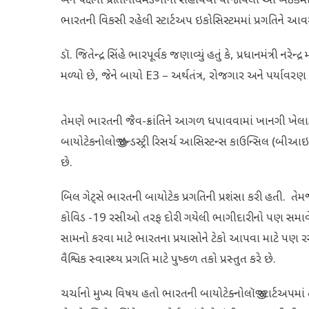
બંને પક્ષના પ્રતિનિધિમંડળોની સહાયથી યોજાયેલી આ બેઠકમા
ભારતની વિકસી રહેલી સ્ટાર્ટઅપ ઇકોસિસ્ટમમાં પ્રગતિને આવ
ડૉ. જિતેન્દ્ર સિંહે ભારપૂર્વક જણાવ્યું હતું કે, પ્રધાનમંત્રી 
મળ્યો છે, જેને બાયો E3 – અર્થતંત્ર, રોજગાર અને પર્યાવરણ મ
તેમણે ભારતની જૈવ-ક્રાંતિને આગળ ધપાવવામાં ખાનગી ખેલાડી
બાયોટેકનોલોજી ઇન્ડસ્ટ્રી રિસર્ચ આસિસ્ટન્સ કાઉન્સિલ 
છે.
બિલ ગેટ્સે ભારતની બાયોટેક પ્રગતિની પ્રશંસા કરી હતી. તેમજ ર
કોવિડ -19 રસીઓ તરફ દોરી ગયેલી ભાગીદારીનો પણ સમાવેશ 
સામનો કરવા માટે ભારતના પ્રયાસોને ટેકો આપવા માટે પણ રસ
વૈશ્વિક સ્વાસ્થ્ય પ્રગતિ માટે પુષ્કળ તકો પ્રસ્તુત કરે છે.
ચર્ચાનો મુખ્ય વિષય હતો ભારતની બાયોટેક્નોલૉજી સ્ટાર્ટઅપમાં ત