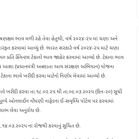
ોષણક્ષમ ભાવ મળી રહે તેવા હેતુથી, વર્ષ ૨૦૨૪-૨૫ માં ચણા અને
રફત કરવામાં આવ્યું છે. ભારત સરકારે વર્ષ ૨૦૨૪-૨૫ માટે ચણા
૫૯૫૦ પ્રતિ ક્વિન્ટલ ટેકાનો ભાવ જાહેર કરવામાં આવ્યો છે. ટેકાના ભાવ
 આશા (પ્રધાનમંત્રી અન્નદાતા આય સંરક્ષણ અભિયાન) યોજના
ના ભાવે ખરીદી કરવા માટેનો નિર્ણય લેવામાં આવ્યો છે.
ે ખરીદી કરવા તા.૧૮.૦૨.૨૫ થી તા.૦૯.૦૩.૨૦૨૫ (દિન-૨૦) સુધી
ના મૂલ્યે ઓનલાઈન નોંધણી નાફેડના ઈ-સમૃધ્ધિ પોર્ટલ પર કરવામાં
ાભ લેવા અનુરોધ છે.
તા.૧૪.૦૩.૨૦૨૫ ના રોજથી કરવાનું સુચિત છે.