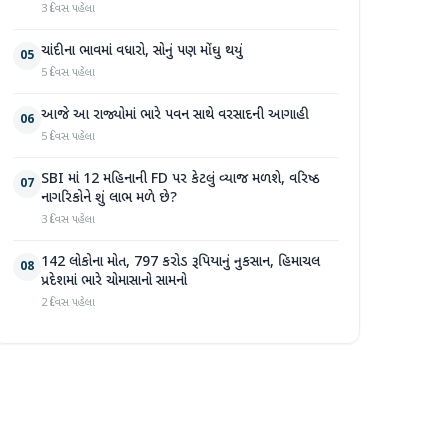
3 દિવસ પહેલા
ચાંદીના ભાવમાં વધારો, સોનું પણ મોંઘુ થયું
05
5 દિવસ પહેલા
આજે આ રાજ્યોમાં ભારે પવન સાથે વરસાદની આગાહી
06
5 દિવસ પહેલા
SBI માં 12 મહિનાની FD પર કેટલું વ્યાજ મળશે, વરિષ્ઠ
07
નાગરિકોને શું લાભ મળે છે?
3 દિવસ પહેલા
142 લોકોના મોત, 797 કરોડ રૂપિયાનું નુકસાન, હિમાચલ
08
પ્રદેશમાં ભારે ચોમાસાનો સામનો
2 દિવસ પહેલા