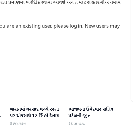
ુરતા પ્રમાણમાં ખરીદી કરવામાં આવશે અને તે માટે સરકારશ્રીએ તમામ
you are an existing user, please log in. New users may
ગુજરાતમાં વરસાદ વચ્ચે રસ્તા
ભાજપના ઉમેદવાર સતિષ
ગુજરાત
ગુજરાત
પર એકસાથે 12 સિંહો દેખાયા
પટેલની જીત
5 દિવસ પહેલા
6 દિવસ પહેલા