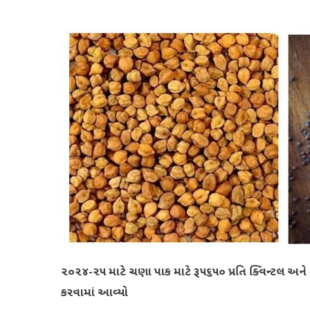
૨૦૨૪-૨૫ માટે ચણા પાક માટે રૂ. ૫૬૫૦ પ્રતિ ક્વિન્ટલ અને 
કરવામાં આવ્યો