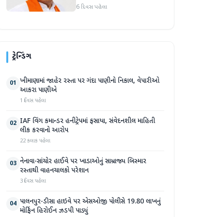
માર્જિનથી આગળ
6 દિવસ પહેલા
ટ્રેન્ડિંગ
ખીમાણામાં જાહેર રસ્તા પર ગંદા પાણીનો નિકાલ, વેપારીઓ
01
આકરા પાણીએ
1 દિવસ પહેલા
IAF વિંગ કમાન્ડર હનીટ્રેપમાં ફસાયા, સંવેદનશીલ માહિતી
02
લીક કરવાનો આરોપ
22 કલાક પહેલા
નેનાવા-સાંચોર હાઈવે પર ખાડાઓનું સામ્રાજ્ય બિસ્માર
03
રસ્તાથી વાહનચાલકો પરેશાન
3 દિવસ પહેલા
પાલનપુર-ડીસા હાઇવે પર એસઓજી પોલીસે 19.80 લાખનું
04
મોર્ફિન હિરોઈન ઝડપી પાડ્યું