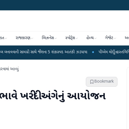
રાત
રાજકારણ
બિઝનેસ
સ્પોર્ટ્સ
હેલ્થ
ગેજેટ
અન
રી સાથે જૈશના 5 શંકાસ્પદ આતંકી ઝડપાયા
●
પીએમ મોદીનું હસ્તલિખિત પોસ્ટકાર્ડ વિક્ર
રવામાં આવ્યું
Bookmark
ભાવે ખરીદી અંગેનું આયોજન