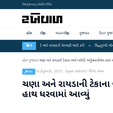
ઉત્તર ગુજરાતનું લોકપ્રિય દૈનિક
હોમ
રાષ્ટ્રીય
આંતરરાષ્ટ્રીય
ગુજરાત
ઉત્તર ગુજ
8 રાજ્યો માટે ભારે વરસાદની ચેતવણી જારી કરી
બ્રેકિંગ
●
સિદ્ધપુરથી બોમ્બ બનાવવાની સામગ્
હોમ
/
ગુજરાત
/
ચણા અને રાયડાની ટેકાના ભાવે ખરીદી અંગેનું આયોજન હાથ ધ
18 ફેબ્રુઆરી, 2025
|
Super Admin
1
મિનિટ વાંચન
ગુજરાત
ચણા અને રાયડાની ટેકાના 
હાથ ધરવામાં આવ્યું