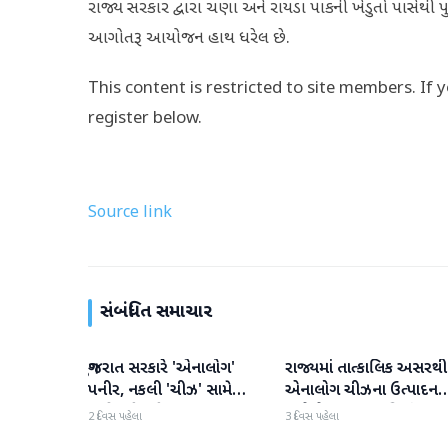
રાજ્ય સરકાર દ્વારા ચણા અને રાયડા પાકની ખેડુતો પાસેથી પ
આગોતરૂ આયોજન હાથ ધરેલ છે.
This content is restricted to site members. If 
register below.
Source link
સંબંધિત સમાચાર
ગુજરાત સરકારે 'એનાલોગ'
રાજ્યમાં તાત્કાલિક અસરથી
ગુજરાત
ગુજરાત
પનીર, નકલી 'ચીઝ' સામે
એનાલોગ ચીઝના ઉત્પાદન
કાર્યવાહી કરી
અને વેચાણ પર પ્રતિબંધ.
2 દિવસ પહેલા
3 દિવસ પહેલા