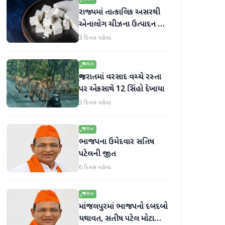
રાજ્યમાં તાત્કાલિક અસરથી
એનાલોગ ચીઝના ઉત્પાદન અને
વેચાણ પર પ્રતિબંધ.
3 દિવસ પહેલા
ગુજરાત
ગુજરાતમાં વરસાદ વચ્ચે રસ્તા
પર એકસાથે 12 સિંહો દેખાયા
5 દિવસ પહેલા
ગુજરાત
ભાજપના ઉમેદવાર સતિષ
પટેલની જીત
6 દિવસ પહેલા
ગુજરાત
માંજલપુરમાં ભાજપનો દબદબો
યથાવત, સતીષ પટેલ મોટા