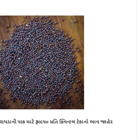
રાયડાની પાક માટે રૂ.૫૯૫૦ પ્રતિ ક્વિન્ટલ ટેકાનો ભાવ જાહેર