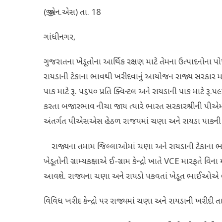
(જી.એન.એસ) તા. 18
ગાંધીનગર,
ગુજરાતના ખેડૂતોના આર્થિક રક્ષણ માટે તેમના ઉત્પાદનોના પ
રાયડાની ટેકાના ભાવથી ખરીદવાનું આયોજન રાજ્ય સરકાર મા
પાક માટે રૂ. ૫૬૫૦ પ્રતિ ક્વિન્ટલ અને રાયડાની પાક માટે રૂ.
કરતા બજારભાવ નીચા જાય ત્યારે ભારત સરકારશ્રીની પીએમ
અંતર્ગત પીએસએસ હેઠળ રાજયમાં ચણા અને રાયડા પાકની ટેકા
રાજ્યના તમામ જિલ્લાઓમાં ચણા અને રાયડાની ટેકાના ભાવ
ખેડૂતોની ગ્રામ્યકક્ષાએ ઈ-ગ્રામ કેન્દ્રો ખાતે VCE મારફતે વિ
આવશે. રાજ્યના ચણા અને રાયડો પકવતાં ખેડૂત ભાઈઓએ લ
વિવિધ ખરીદ કેન્દ્રો પર રાજ્યમાં ચણા અને રાયડાની ખરીદી 