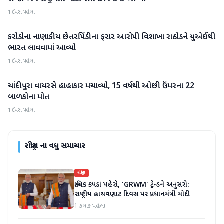
1 દિવસ પહેલા
કરોડોના નાણાકીય છેતરપિંડીના ફરાર આરોપી વિશાખા રાઠોડને યુએઈથી
રાષ્ટ્રીય
ભારત લાવવામાં આવ્યો
1 દિવસ પહેલા
ચાંદીપુરા વાયરસે હાહાકાર મચાવ્યો, 15 વર્ષથી ઓછી ઉંમરના 22
રાષ્ટ્રીય
બાળકોના મોત
1 દિવસ પહેલા
રાષ્ટ્રીય
ના વધુ સમાચાર
રાષ્ટ્રીય
સ્થાનિક કપડાં પહેરો, 'GRWM' ટ્રેન્ડને અનુસરો:
રાષ્ટ્રીય હાથવણાટ દિવસ પર પ્રધાનમંત્રી મોદી
1 કલાક પહેલા