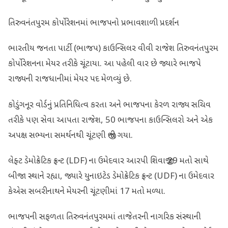
તિરુવનંતપુરમ કોર્પોરેશનમાં ભાજપનો પ્રભાવશાળી પ્રદર્શન
ભારતીય જનતા પાર્ટી (ભાજપ) કાઉન્સિલર વીવી રાજેશ તિરુવનંતપુરમ
કોર્પોરેશનના મેયર તરીકે ચૂંટાયા. આ પહેલી વાર છે જ્યારે ભાજપે
રાજ્યની રાજધાનીમાં મેયર પદ મેળવ્યું છે.
કોડુંગનૂર વોર્ડનું પ્રતિનિધિત્વ કરતા અને ભાજપના કેરળ રાજ્ય સચિવ
તરીકે પણ સેવા આપતા રાજેશ, 50 ભાજપના કાઉન્સિલરો અને એક
અપક્ષ સભ્યના સમર્થનથી ચૂંટણી જીતી ગયા.
લેફ્ટ ડેમોક્રેટિક ફ્રન્ટ (LDF) ના ઉમેદવાર આરપી શિવાજી 29 મતો સાથે
બીજા સ્થાને રહ્યા, જ્યારે યુનાઇટેડ ડેમોક્રેટિક ફ્રન્ટ (UDF) ના ઉમેદવાર
કેએસ સબરીનાથને મેયરની ચૂંટણીમાં 17 મતો મળ્યા.
ભાજપની સફળતા તિરુવનંતપુરમમાં તાજેતરની નાગરિક સંસ્થાની