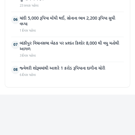
23 કલાક પહેલા
ચાંદી 5,000 રૂપિયા મોંઘી થઈ, સોનાના ભાવ 2,200 રૂપિયા સુધી
06
વધ્યા
1 દિવસ પહેલા
બાંકીપુર વિધાનસભા બેઠક પર પ્રશાંત કિશોર 8,000 થી વધુ મતોથી
07
આગળ
3 દિવસ પહેલા
જ્વેલરી શોરૂમમાંથી આશરે 1 કરોડ રૂપિયાના દાગીના ચોરી
08
6 દિવસ પહેલા