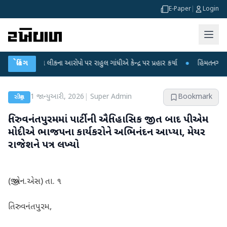
E-Paper
|
Login
્ષા લીકના આરોપો પર રાહુલ ગાંધીએ કેન્દ્ર પર પ્રહાર કર્યા
બ્રેકિંગ
●
હિંમતનગરમાં રહસ્યમય 
1 જાન્યુઆરી, 2026
|
Super Admin
Bookmark
રાષ્ટ્રીય
તિરુવનંતપુરમમાં પાર્ટીની ઐતિહાસિક જીત બાદ પીએમ
મોદીએ ભાજપના કાર્યકરોને અભિનંદન આપ્યા, મેયર
રાજેશને પત્ર લખ્યો
(જી.એન.એસ) તા. ૧
તિરુવનંતપુરમ,