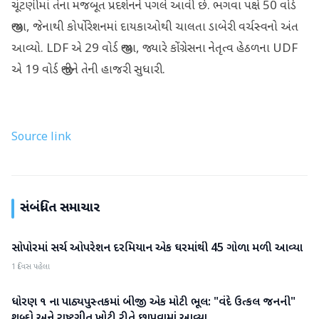
ચૂંટણીમાં તેના મજબૂત પ્રદર્શનને પગલે આવી છે. ભગવા પક્ષે 50 વોર્ડ
જીત્યા, જેનાથી કોર્પોરેશનમાં દાયકાઓથી ચાલતા ડાબેરી વર્ચસ્વનો અંત
આવ્યો. LDF એ 29 વોર્ડ જીત્યા, જ્યારે કોંગ્રેસના નેતૃત્વ હેઠળના UDF
એ 19 વોર્ડ જીતીને તેની હાજરી સુધારી.
Source link
સંબંધિત સમાચાર
સોપોરમાં સર્ચ ઓપરેશન દરમિયાન એક ઘરમાંથી 45 ગોળા મળી આવ્યા
રાષ્ટ્રીય
1 દિવસ પહેલા
ધોરણ ૧ ના પાઠ્યપુસ્તકમાં બીજી એક મોટી ભૂલ: "વંદે ઉત્કલ જનની"
રાષ્ટ્રીય
શબ્દો અને રાષ્ટ્રગીત ખોટી રીતે છાપવામાં આવ્યા