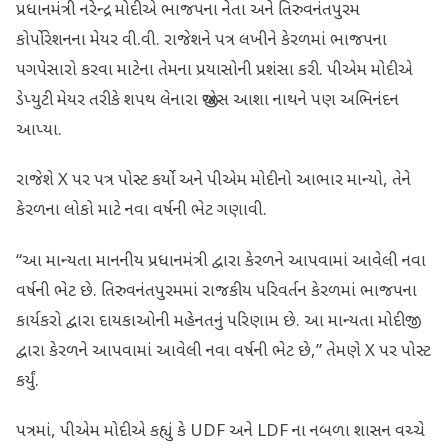
પ્રધાનમંત્રી નરેન્દ્ર મોદીએ ભાજપના નેતા અને તિરુવનંતપુરમ
કોર્પોરેશનના મેયર વી.વી. રાજેશને પત્ર લખીને કેરળમાં ભાજપના
પગપેસારો કરવા માટેના તેમના પ્રયાસોની પ્રશંસા કરી. પીએમ મોદીએ
ડેપ્યુટી મેયર તરીકે શપથ લેનારા જીએસ આશા નાથને પણ અભિનંદન
આપ્યા.
રાજેશે X પર પત્ર પોસ્ટ કર્યો અને પીએમ મોદીનો આભાર માન્યો, તેને
કેરળના લોકો માટે નવા વર્ષની ભેટ ગણાવી.
“આ માન્યતા માનનીય પ્રધાનમંત્રી દ્વારા કેરળને આપવામાં આવેલી નવા
વર્ષની ભેટ છે. તિરુવનંતપુરમમાં રાજકીય પરિવર્તન કેરળમાં ભાજપના
કાર્યકરો દ્વારા દાયકાઓની મહેનતનું પરિણામ છે. આ માન્યતા મોદીજી
દ્વારા કેરળને આપવામાં આવેલી નવા વર્ષની ભેટ છે,” તેમણે X પર પોસ્ટ
કર્યું.
પત્રમાં, પીએમ મોદીએ કહ્યું કે UDF અને LDF ના નબળા શાસન વચ્ચે