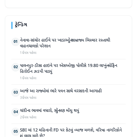
ટ્રેન્ડિંગ
નેનાવા-સાંચોર હાઈવે પર ખાડાઓનું સામ્રાજ્ય બિસ્માર રસ્તાથી
01
વાહનચાલકો પરેશાન
1 દિવસ પહેલા
પાલનપુર-ડીસા હાઇવે પર એસઓજી પોલીસે 19.80 લાખનું મોર્ફિન
02
હિરોઈન ઝડપી પાડ્યું
1 દિવસ પહેલા
આજે આ રાજ્યોમાં ભારે પવન સાથે વરસાદની આગાહી
03
3 દિવસ પહેલા
ચાંદીના ભાવમાં વધારો, સોનું પણ મોંઘુ થયું
04
2 દિવસ પહેલા
SBI માં 12 મહિનાની FD પર કેટલું વ્યાજ મળશે, વરિષ્ઠ નાગરિકોને
05
શું લાભ મળે છે?