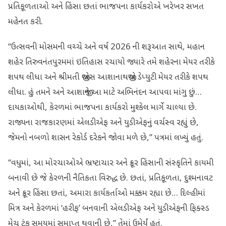
પ્રતિકૂળતાઓ અને હિંસા છતાં ભાજપના કાર્યકરોએ ખરેખર સખત
મહેનત કરી.
“ઉત્સવની મોસમની વચ્ચે અને વર્ષ 2026 ની શરૂઆત સાથે, મહાન
શહેર તિરુવનંતપુરમમાં ઇતિહાસ રચાયો જ્યારે તમે શહેરના મેયર તરીકે
શપથ લીધા અને શ્રીમતી જીએસ આશાનાથજીએ ડેપ્યુટી મેયર તરીકે શપથ
લીધા. હું તમને અને આશાજીને આ માટે અભિનંદન આપવા માંગુ છું…
દાયકાઓથી, કેરળમાં ભાજપના કાર્યકરો મુશ્કેલ માર્ગે ચાલ્યા છે.
રાજ્યના રાજકારણમાં એલડીએફ અને યુડીએફનું વર્ચસ્વ રહ્યું છે,
જેમનો નબળો શાસન રેકોર્ડ દરેકને જોવા મળે છે,” પત્રમાં લખ્યું હતું.
“વધુમાં, આ મોરચાઓએ ભ્રષ્ટાચાર અને ક્રૂર હિંસાની સંસ્કૃતિને કાયમી
બનાવી છે જે કેરળની નૈતિકતા વિરુદ્ધ છે. છતાં, પ્રતિકૂળતા, દુશ્મનાવટ
અને ક્રૂર હિંસા છતાં, અમારા કાર્યકર્તાઓ મક્કમ રહ્યા છે… દિલ્હીમાં
મિત્ર અને કેરળમાં ‘હરીફ’ બનવાની એલડીએફ અને યુડીએફની ફિક્સ્ડ
મેચ ટૂંક સમયમાં સમાપ્ત થવાની છે,” તેમાં ઉમેર્યું હતું.