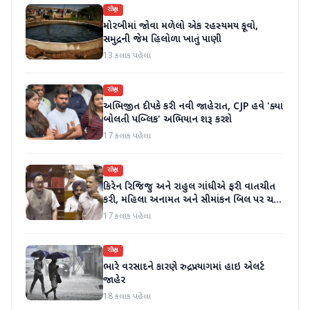
રાષ્ટ્રીય
મોરબીમાં જોવા મળેલો એક રહસ્યમય કૂવો,
સમુદ્રની જેમ હિલોળા ખાતું પાણી
13 કલાક પહેલા
રાષ્ટ્રીય
અભિજીત દીપકે કરી નવી જાહેરાત, CJP હવે 'ક્યા
બોલતી પબ્લિક' અભિયાન શરૂ કરશે
17 કલાક પહેલા
રાષ્ટ્રીય
કિરેન રિજિજુ અને રાહુલ ગાંધીએ ફરી વાતચીત
કરી, મહિલા અનામત અને સીમાંકન બિલ પર ચર્ચા
કરી
17 કલાક પહેલા
રાષ્ટ્રીય
ભારે વરસાદને કારણે રુદ્રપ્રયાગમાં હાઇ એલર્ટ
જાહેર
18 કલાક પહેલા