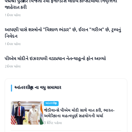
પદ્મશ્રી પુરસ્કાર વિજેતા રેમો ફર્નાન્ડીસે લાઇવ કોન્સર્ટમાંથી નિવૃત્તિની
આંતરરાષ્ટ્રીય
જાહેરાત કરી
1 દિવસ પહેલા
આપણી પાસે શસ્ત્રોનો "વિશાળ ભંડાર" છે, ઈરાન "ગરીબ" છે, ટ્રમ્પનું
આંતરરાષ્ટ્રીય
નિવેદન
1 દિવસ પહેલા
પીએમ મોદીને ઇઝરાયલી વડાપ્રધાન નેતન્યાહૂનો ફોન આવ્યો
આંતરરાષ્ટ્રીય
2 દિવસ પહેલા
આંતરરાષ્ટ્રીય
ના વધુ સમાચાર
આંતરરાષ્ટ્રીય
જેડી વાન્સે પીએમ મોદી સાથે વાત કરી, ભારત-
અમેરિકાના મહત્વપૂર્ણ સહયોગની ચર્ચા
3 મિનિટ પહેલા