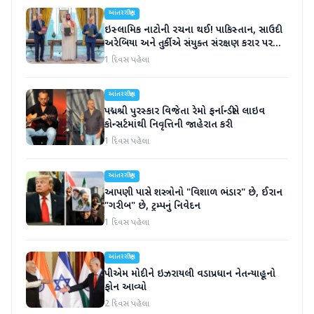
આંતરરાષ્ટ્રીય
ઇસ્લામિક નાટોની રચના થઈ! પાકિસ્તાન, સાઉદી
અરેબિયા અને તુર્કીએ સંયુક્ત સંરક્ષણ કરાર પર
હસ્તાક્ષર
1 દિવસ પહેલા
આંતરરાષ્ટ્રીય
પદ્મશ્રી પુરસ્કાર વિજેતા રેમો ફર્નાન્ડીસે લાઇવ
કોન્સર્ટમાંથી નિવૃત્તિની જાહેરાત કરી
1 દિવસ પહેલા
આંતરરાષ્ટ્રીય
આપણી પાસે શસ્ત્રોનો "વિશાળ ભંડાર" છે, ઈરાન
"ગરીબ" છે, ટ્રમ્પનું નિવેદન
1 દિવસ પહેલા
આંતરરાષ્ટ્રીય
પીએમ મોદીને ઇઝરાયલી વડાપ્રધાન નેતન્યાહૂનો
ફોન આવ્યો
2 દિવસ પહેલા