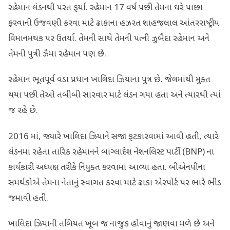
રહેમાન લંડનથી પરત ફર્યા. રહેમાન 17 વર્ષ પછી તેમના ઘરે પાછા
ફરવાની ઉજવણી કરવા માટે ઢાકાના હઝરત શાહજલાલ આંતરરાષ્ટ્રીય
વિમાનમથક પર ઉતર્યા. તેમની સાથે તેમની પત્ની ઝુબૈદા રહેમાન અને
તેમની પુત્રી ઝૈમા રહેમાન પણ છે.
રહેમાન ભૂતપૂર્વ વડા પ્રધાન ખાલિદા ઝિયાના પુત્ર છે. જેલમાંથી મુક્ત
થયા પછી તેઓ તબીબી સારવાર માટે લંડન ગયા હતા અને ત્યારથી ત્યાં
જ રહે છે.
2016 માં, જ્યારે ખાલિદા ઝિયાને સજા ફટકારવામાં આવી હતી, ત્યારે
લંડનમાં રહેતા તારિક રહેમાનને બાંગ્લાદેશ નેશનલિસ્ટ પાર્ટી (BNP) ના
કાર્યકારી અધ્યક્ષ તરીકે નિયુક્ત કરવામાં આવ્યા હતા. બીએનપીના
સમર્થકોએ તેમના નેતાનું સ્વાગત કરવા માટે ઢાકા એરપોર્ટ પર ભારે ભીડ
જમાવી હતી.
ખાલિદા ઝિયાની તબિયત ખૂબ જ નાજુક હોવાનું જાણવા મળે છે અને