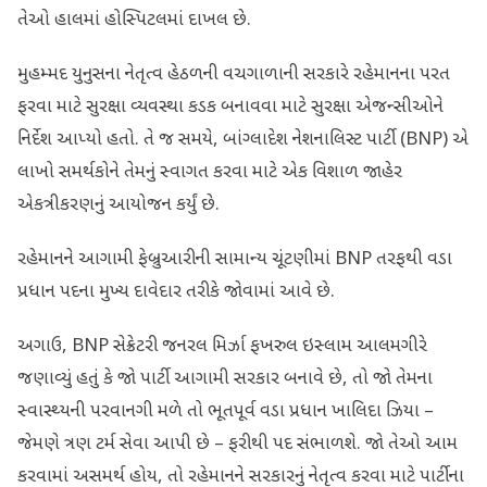
તેઓ હાલમાં હોસ્પિટલમાં દાખલ છે.
મુહમ્મદ યુનુસના નેતૃત્વ હેઠળની વચગાળાની સરકારે રહેમાનના પરત
ફરવા માટે સુરક્ષા વ્યવસ્થા કડક બનાવવા માટે સુરક્ષા એજન્સીઓને
નિર્દેશ આપ્યો હતો. તે જ સમયે, બાંગ્લાદેશ નેશનાલિસ્ટ પાર્ટી (BNP) એ
લાખો સમર્થકોને તેમનું સ્વાગત કરવા માટે એક વિશાળ જાહેર
એકત્રીકરણનું આયોજન કર્યું છે.
રહેમાનને આગામી ફેબ્રુઆરીની સામાન્ય ચૂંટણીમાં BNP તરફથી વડા
પ્રધાન પદના મુખ્ય દાવેદાર તરીકે જોવામાં આવે છે.
અગાઉ, BNP સેક્રેટરી જનરલ મિર્ઝા ફખરુલ ઇસ્લામ આલમગીરે
જણાવ્યું હતું કે જો પાર્ટી આગામી સરકાર બનાવે છે, તો જો તેમના
સ્વાસ્થ્યની પરવાનગી મળે તો ભૂતપૂર્વ વડા પ્રધાન ખાલિદા ઝિયા –
જેમણે ત્રણ ટર્મ સેવા આપી છે – ફરીથી પદ સંભાળશે. જો તેઓ આમ
કરવામાં અસમર્થ હોય, તો રહેમાનને સરકારનું નેતૃત્વ કરવા માટે પાર્ટીના