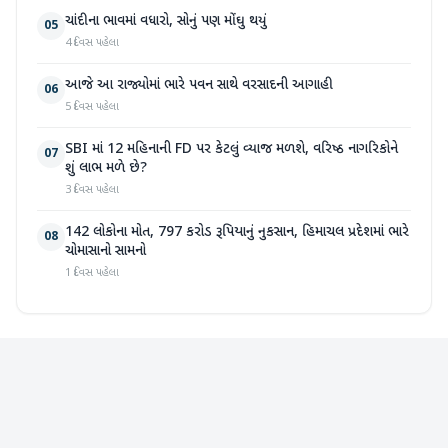
ચાંદીના ભાવમાં વધારો, સોનું પણ મોંઘુ થયું
05
4 દિવસ પહેલા
આજે આ રાજ્યોમાં ભારે પવન સાથે વરસાદની આગાહી
06
5 દિવસ પહેલા
SBI માં 12 મહિનાની FD પર કેટલું વ્યાજ મળશે, વરિષ્ઠ નાગરિકોને
07
શું લાભ મળે છે?
3 દિવસ પહેલા
142 લોકોના મોત, 797 કરોડ રૂપિયાનું નુકસાન, હિમાચલ પ્રદેશમાં ભારે
08
ચોમાસાનો સામનો
1 દિવસ પહેલા