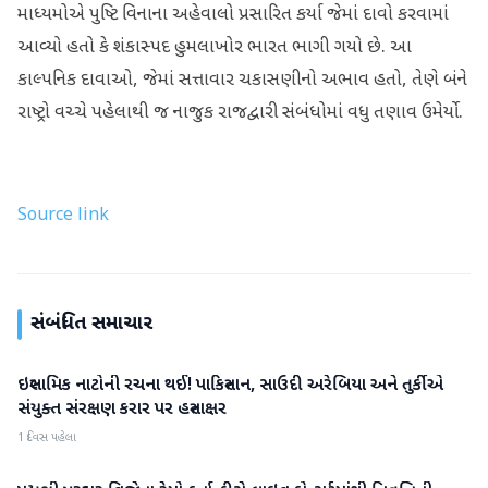
માધ્યમોએ પુષ્ટિ વિનાના અહેવાલો પ્રસારિત કર્યા જેમાં દાવો કરવામાં
આવ્યો હતો કે શંકાસ્પદ હુમલાખોર ભારત ભાગી ગયો છે. આ
કાલ્પનિક દાવાઓ, જેમાં સત્તાવાર ચકાસણીનો અભાવ હતો, તેણે બંને
રાષ્ટ્રો વચ્ચે પહેલાથી જ નાજુક રાજદ્વારી સંબંધોમાં વધુ તણાવ ઉમેર્યો.
Source link
સંબંધિત સમાચાર
ઇસ્લામિક નાટોની રચના થઈ! પાકિસ્તાન, સાઉદી અરેબિયા અને તુર્કીએ
આંતરરાષ્ટ્રીય
સંયુક્ત સંરક્ષણ કરાર પર હસ્તાક્ષર
1 દિવસ પહેલા