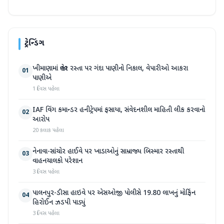
ટ્રેન્ડિંગ
ખીમાણામાં જાહેર રસ્તા પર ગંદા પાણીનો નિકાલ, વેપારીઓ આકરા
01
પાણીએ
1 દિવસ પહેલા
IAF વિંગ કમાન્ડર હનીટ્રેપમાં ફસાયા, સંવેદનશીલ માહિતી લીક કરવાનો
02
આરોપ
20 કલાક પહેલા
નેનાવા-સાંચોર હાઈવે પર ખાડાઓનું સામ્રાજ્ય બિસ્માર રસ્તાથી
03
વાહનચાલકો પરેશાન
3 દિવસ પહેલા
પાલનપુર-ડીસા હાઇવે પર એસઓજી પોલીસે 19.80 લાખનું મોર્ફિન
04
હિરોઈન ઝડપી પાડ્યું
3 દિવસ પહેલા