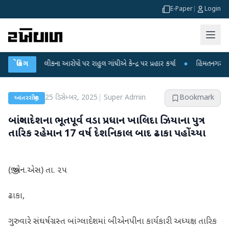
E-Paper
|
Login
ા લીકના આરોપો પર રાહુલ ગાંધીએ કેન્દ્ર પર પ્રહાર કર્યા
બ્રેકિંગ
●
હિંમતનગરમાં રહસ્યમય વા
25 ડિસેમ્બર, 2025
|
Super Admin
Bookmark
આંતરરાષ્ટ્રીય
બાંગ્લાદેશના ભૂતપૂર્વ વડા પ્રધાન ખાલિદા ઝિયાના પુત્ર
તારિક રહેમાન 17 વર્ષ દેશનિકાલ બાદ ઢાકા પહોંચ્યા
(જી.એન.એસ) તા. ૨૫
ઢાકા,
ગુરુવારે સંઘર્ષગ્રસ્ત બાંગ્લાદેશમાં બીએનપીના કાર્યકારી અધ્યક્ષ તારિક