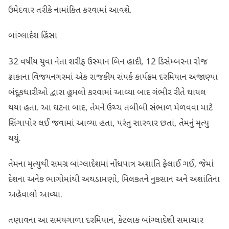
ઉમેદવાર તરીકે નામાંકિત કરવામાં આવશે.
બાંગ્લાદેશ હિંસા
32 વર્ષીય યુવા નેતા શરીફ ઉસ્માન બિન હાદી, 12 ડિસેમ્બરના રોજ
ઢાકાના વિજયનગરમાં એક રાજકીય સંપર્ક કાર્યક્રમ દરમિયાન અજાણ્યા
બંદૂકધારીઓ દ્વારા હુમલો કરવામાં આવ્યા બાદ ગંભીર રીતે ઘાયલ
થયા હતા. આ ઘટના બાદ, તેમને ઉચ્ચ તબીબી સંભાળ મેળવવા માટે
સિંગાપોર લઈ જવામાં આવ્યા હતા, પરંતુ સારવાર છતાં, તેમનું મૃત્યુ
થયું.
તેમના મૃત્યુથી સમગ્ર બાંગ્લાદેશમાં નોંધપાત્ર અશાંતિ ફેલાઈ ગઈ, જેમાં
દેશના અનેક ભાગોમાંથી અથડામણો, મિલકતને નુકસાન અને અશાંતિના
અહેવાલો આવ્યા.
તણાવના આ સમયગાળા દરમિયાન, કેટલાક બાંગ્લાદેશી સમાચાર