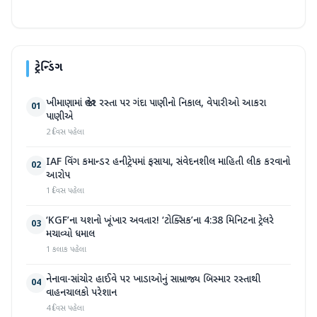
ટ્રેન્ડિંગ
ખીમાણામાં જાહેર રસ્તા પર ગંદા પાણીનો નિકાલ, વેપારીઓ આકરા
01
પાણીએ
2 દિવસ પહેલા
IAF વિંગ કમાન્ડર હનીટ્રેપમાં ફસાયા, સંવેદનશીલ માહિતી લીક કરવાનો
02
આરોપ
1 દિવસ પહેલા
‘KGF’ના યશનો ખૂંખાર અવતાર! ‘ટોક્સિક’ના 4:38 મિનિટના ટ્રેલરે
03
મચાવ્યો ધમાલ
1 કલાક પહેલા
નેનાવા-સાંચોર હાઈવે પર ખાડાઓનું સામ્રાજ્ય બિસ્માર રસ્તાથી
04
વાહનચાલકો પરેશાન
4 દિવસ પહેલા