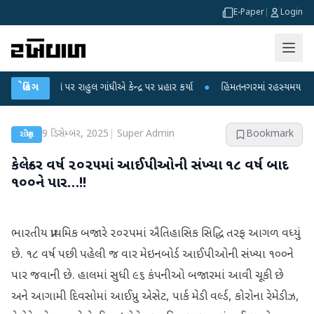
E-Paper
|
Login
પો પર રાહુલ ગાંધીએ કેન્દ્ર પર પ્રહાર કર્યા
બ્રેકિંગ
●
હિંમતનગરમાં રહસ્યમય વાયરસ કે ચાં
9 ડિસેમ્બર, 2025
|
Super Admin
Bookmark
રાષ્ટ્રીય
કેલેન્ડર વર્ષ ૨૦૨૫માં આઈપીઓની સંખ્યા ૧૮ વર્ષ બાદ
૧૦૦ને પાર…!!
ભારતીય પ્રાથમિક બજારે ૨૦૨૫માં ઐતિહાસિક સિદ્ધિ તરફ આગળ વધ્યું
છે. ૧૮ વર્ષ પછી પહેલી જ વાર મેઇનબોર્ડ આઈપીઓની સંખ્યા ૧૦૦ને
પાર જવાની છે. હાલમાં સુધી ૯૬ કંપનીઓ બજારમાં આવી ચૂકી છે
અને આગામી દિવસોમાં આઈપ્રુ એસેટ, પાર્ક મેડી વર્લ્ડ, કોરોના રેમેડીઝ,