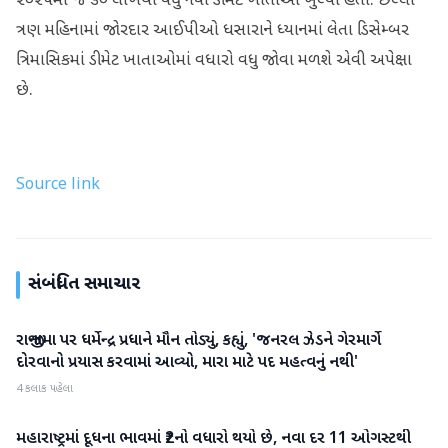
૨૦૨૫માં જ ૩૦ લાખથી વધુ નવા ડીમેટ ખાતાઓ ખુલ્યાં હતા. છેલ્લા
ત્રણ મહિનામાં જોરદાર આઈપીઓ ધસારાને ધ્યાનમાં લેતા ડિસેમ્બર
ત્રિમાસિકમાં ડીમેટ ખાતાઓમાં વધારો વધુ જોવા મળશે એવી અપેક્ષા
છે.
Source link
સંબંધિત સમાચાર
રાજીનામા પર ધર્મેન્દ્ર પ્રધાને મૌન તોડ્યું, કહ્યું, 'જનરલ ઝેડને ગેરમાર્ગે
રાષ્ટ્રીય
દોરવાનો પ્રયાસ કરવામાં આવ્યો, મારા માટે પદ મહત્વનું નથી'
4 કલાક પહેલા
મહારાષ્ટ્રમાં દૂધના ભાવમાં ₹2નો વધારો થયો છે, નવા દર 11 ઓગસ્ટથી
રાષ્ટ્રીય