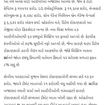
આ વર્ષે અનેક મોટા આઈપીઓ બજારમાં આવ્યા છે, જેમ કે ટાટા
કેપિટલ રૂ.૧૫૫૧૨ કરોડ, LG ઇલેક્ટ્રોનિક્સ રૂ.૧૧,૬૦૪ કરોડ, લેન્સકાર્ટ
સોલ્યુશન્સ રૂ. ૭,૨૭૮ કરોડ, ગ્રોવ પેરેન્ટ બિલિયન બ્રેન ગેરેજ વેન્ચર્સ
રૂ.૬,૬૩૨ કરોડ એકત્ર કર્યા. બ્રોકરોના મતે, રિટેલ રોકાણકારો આ
તેજીમાં મોટા હિસ્સેદાર બન્યા છે. નવા લિસ્ટ થયેલા ૯૩
આઈપીઓમાંથી ૬૩ ઇશ્યૂએ લિસ્ટિંગ પર ફાયદો આપ્યો છે. કેટલીક
કંપનીઓએ તો ૭૬% સુધીનો નફો આપ્યો છે, જેના કારણે ઘણાં રિટેલ
રોકાણકારો ઝડપી ગેઇન માટે આકર્ષાયા છે. જોકે લિસ્ટિંગ બાદના
પ્રદર્શનને જોતા ઇશ્યૂ કિંમતથી વર્તમાન કિંમતો પર સરેરાશ વળતર ફક્ત
૮% રહ્યું છે.
સેબીના આંકડાઓ મુજબ દેશમાં રોકાણકારોની સંખ્યા હવે ૧૩.૬૦
કરોડ, જ્યારે ડીમેટ ખાતાઓ ૨૧ કરોડથી વધુ પહોંચી ગયા છે. પ્રાથમિક
બજારમાં વધતી ચર્ચા અને આઈપીઓની ગરમાહટને કારણે
રોકાણકારો મોટી સંખ્યામાં ડીમેટ ખાતા ખોલી રહ્યા છે. ઓક્ટોબર