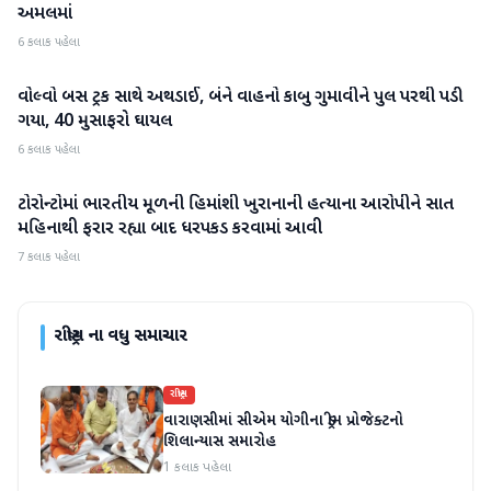
અમલમાં
6 કલાક પહેલા
વોલ્વો બસ ટ્રક સાથે અથડાઈ, બંને વાહનો કાબુ ગુમાવીને પુલ પરથી પડી
રાષ્ટ્રીય
ગયા, 40 મુસાફરો ઘાયલ
6 કલાક પહેલા
ટોરોન્ટોમાં ભારતીય મૂળની હિમાંશી ખુરાનાની હત્યાના આરોપીને સાત
રાષ્ટ્રીય
મહિનાથી ફરાર રહ્યા બાદ ધરપકડ કરવામાં આવી
7 કલાક પહેલા
રાષ્ટ્રીય
ના વધુ સમાચાર
રાષ્ટ્રીય
વારાણસીમાં સીએમ યોગીના ડ્રીમ પ્રોજેક્ટનો
શિલાન્યાસ સમારોહ
1 કલાક પહેલા