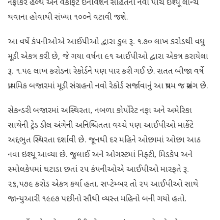
નેફ્રોકેર હેલ્થ અને વેકફિટ ઇનોવેશન સહિતના નવા પાંચ ઈશ્યૂ લોન્ચ
થવાના હોવાથી સંખ્યા ૧૦૦ને વટાવી જશે.
આ વર્ષે કંપનીઓએ આઈપીઓ દ્વારા કુલ રૂ. ૧.૭૦ લાખ કરોડથી વધુ
મૂડી એકત્ર કરી છે, જે ગયા વર્ષના ૯૧ આઈપીઓ દ્વારા એકત્ર કરાયેલા
રૂ. ૧.૫૯ લાખ કરોડના રેકોર્ડને પણ પાર કરી ગઈ છે. સતત બીજા વર્ષે
પ્રાથમિક બજારમાં મૂડી સંગ્રહનો નવો રેકોર્ડ સર્જાવાનું આ પ્રથમ જ પ્રસંગ છે.
સેકન્ડરી બજારમાં અસ્થિરતા, નબળા કોર્પોરેટ નફા અને અમેરિકા
સાથેની ટ્રેડ ડીલ અંગેની અનિશ્ચિતતા વચ્ચે પણ આઈપીઓ માર્કેટે
અદ્દભુત સ્થિરતા દર્શાવી છે. જૂનથી દર મહિને ઓછામાં ઓછા આઠ
નવા ઇશ્યૂ આવ્યા છે. જુલાઈ અને ઓગસ્ટમાં નિફ્ટી, મિડકેપ અને
સ્મોલકેપમાં ઘટાડા છતાં ૨૫ કંપનીઓએ આઈપીઓ મારફતે રૂ.
૨૬,૫૭૯ કરોડ એકત્ર કર્યા હતા. સપ્ટેમ્બર તો ૨૫ આઈપીઓ સાથે
જાન્યુઆરી ૧૯૯૭ પછીનો સૌથી વ્યસ્ત મહિનો બની ગયો હતો.