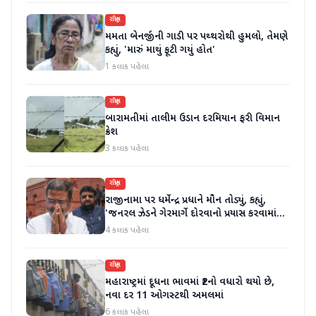
રાષ્ટ્રીય
મમતા બેનર્જીની ગાડી પર પથ્થરોથી હુમલો, તેમણે
કહ્યું, 'મારું માથું ફૂટી ગયું હોત'
1 કલાક પહેલા
રાષ્ટ્રીય
બારામતીમાં તાલીમ ઉડાન દરમિયાન ફરી વિમાન
ક્રેશ
3 કલાક પહેલા
રાષ્ટ્રીય
રાજીનામા પર ધર્મેન્દ્ર પ્રધાને મૌન તોડ્યું, કહ્યું,
'જનરલ ઝેડને ગેરમાર્ગે દોરવાનો પ્રયાસ કરવામાં
આવ્યો, મારા માટે પદ મહત્વનું નથી'
4 કલાક પહેલા
રાષ્ટ્રીય
મહારાષ્ટ્રમાં દૂધના ભાવમાં ₹2નો વધારો થયો છે,
નવા દર 11 ઓગસ્ટથી અમલમાં
6 કલાક પહેલા