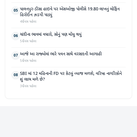
પાલનપુર-ડીસા હાઇવે પર એસઓજી પોલીસે 19.80 લાખનું મોર્ફિન
05
હિરોઈન ઝડપી પાડ્યું
4 દિવસ પહેલા
ચાંદીના ભાવમાં વધારો, સોનું પણ મોંઘુ થયું
06
5 દિવસ પહેલા
આજે આ રાજ્યોમાં ભારે પવન સાથે વરસાદની આગાહી
07
5 દિવસ પહેલા
SBI માં 12 મહિનાની FD પર કેટલું વ્યાજ મળશે, વરિષ્ઠ નાગરિકોને
08
શું લાભ મળે છે?
3 દિવસ પહેલા