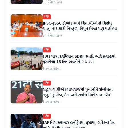
સબસિડી આપશે
33 મિનિટ પહેલા
રાષ્ટ્રીય
JPSC-JSSC કૌભાંડ સામે વિદ્યાર્થીઓનો વિરોધ
ચાલુ, વાટાઘાટો નિષ્ફળ; પિયુષ મિશ્રા પણ પહોંચ્યા
34 મિનિટ પહેલા
રાષ્ટ્રીય
કાવડ યાત્રા દરમિયાન SDRF સતર્ક, ભારે પ્રવાહમાં
ફસાયેલા 18 શિવભક્તોને બચાવ્યા
1 કલાક પહેલા
રાષ્ટ્રીય
રાહુલ ગાંધીએ પ્રયાગરાજમાં યુવાનોને સંબોધતા
કહ્યું, 'હું પીડા, ડેટા અને સંપત્તિ વિશે વાત કરીશ'
1 કલાક પહેલા
રાષ્ટ્રીય
IAF વિંગ કમાન્ડર હનીટ્રેપમાં ફસાયા, સંવેદનશીલ