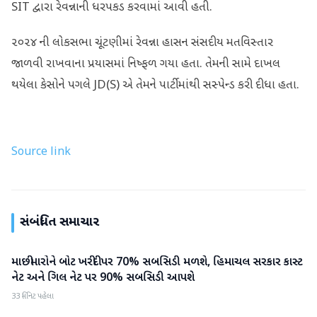
SIT દ્વારા રેવન્નાની ધરપકડ કરવામાં આવી હતી.
૨૦૨૪ ની લોકસભા ચૂંટણીમાં રેવન્ના હાસન સંસદીય મતવિસ્તાર
જાળવી રાખવાના પ્રયાસમાં નિષ્ફળ ગયા હતા. તેમની સામે દાખલ
થયેલા કેસોને પગલે JD(S) એ તેમને પાર્ટીમાંથી સસ્પેન્ડ કરી દીધા હતા.
Source link
સંબંધિત સમાચાર
માછીમારોને બોટ ખરીદી પર 70% સબસિડી મળશે, હિમાચલ સરકાર કાસ્ટ
રાષ્ટ્રીય
નેટ અને ગિલ નેટ પર 90% સબસિડી આપશે
33 મિનિટ પહેલા