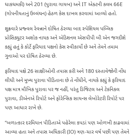
ધાકધમકી) અને 201 (પુરાવા ગાયબ) અને IT એક્ટની કલમ 66E
(ગોપનીયતાનું ઉલ્લંઘન) હેઠળ કેસ દાખલ કરવામાં આવ્યો હતો.
શુક્રવારે પ્રજ્વલ રેવન્નાને દોષિત ઠેરવ્યા બાદ સ્પેશિયલ પબ્લિક
પ્રોસિક્યુટર અશોક નાયક અને એડિશનલ એસપીપી બી એન જગદીશે
કહ્યું હતું કે કોર્ટે ફરિયાદ પક્ષનો કેસ સ્વીકાર્યો છે અને તેમને તમામ
ગુનાઓ પર દોષિત ઠેરવ્યા છે.
ફરિયાદ પક્ષે 26 સાક્ષીઓની તપાસ કરી અને 180 દસ્તાવેજોની નોંધ
લીધી અને મુખ્ય પુરાવા પીડિતાના છે તે નોંધીને, નાયકે કહ્યું કે ફરિયાદ
પક્ષ માત્ર મૌખિક પુરાવા પર જ નહીં, પરંતુ ડિજિટલ અને ટેકનિકલ
પુરાવા, ડીએનએ રિપોર્ટ અને ફોરેન્સિક સાયન્સ લેબોરેટરી રિપોર્ટ પર
પણ આધાર રાખે છે.
“બળાત્કાર દરમિયાન પીડિતાએ પહેરેલા કપડાં પણ ઓળખી કાઢવામાં
આવ્યા હતા અને તપાસ અધિકારી (IO) ત્રણ-ચાર વર્ષ પછી પણ તેમને