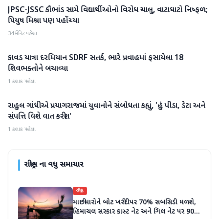
JPSC-JSSC કૌભાંડ સામે વિદ્યાર્થીઓનો વિરોધ ચાલુ, વાટાઘાટો નિષ્ફળ;
રાષ્ટ્રીય
પિયુષ મિશ્રા પણ પહોંચ્યા
34 મિનિટ પહેલા
કાવડ યાત્રા દરમિયાન SDRF સતર્ક, ભારે પ્રવાહમાં ફસાયેલા 18
રાષ્ટ્રીય
શિવભક્તોને બચાવ્યા
1 કલાક પહેલા
રાહુલ ગાંધીએ પ્રયાગરાજમાં યુવાનોને સંબોધતા કહ્યું, 'હું પીડા, ડેટા અને
રાષ્ટ્રીય
સંપત્તિ વિશે વાત કરીશ'
1 કલાક પહેલા
રાષ્ટ્રીય
ના વધુ સમાચાર
રાષ્ટ્રીય
માછીમારોને બોટ ખરીદી પર 70% સબસિડી મળશે,
હિમાચલ સરકાર કાસ્ટ નેટ અને ગિલ નેટ પર 90%