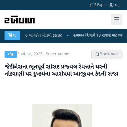
E-Paper
|
Login
ા? 6 બાળકોના મોતથી ફફડાટ
બ્રેકિંગ
●
હવામાન વિભાગે 18 રાજ્યો માટે ભારે વરસાદની ચેતવણી
2 ઑગસ્ટ, 2025
|
Super Admin
Bookmark
રાષ્ટ્રીય
જેડીએસના ભૂતપૂર્વ સાંસદ પ્રજ્વલ રેવન્નાને ઘરની
નોકરાણી પર દુષ્કર્મના આરોપમાં આજીવન કેદની સજા