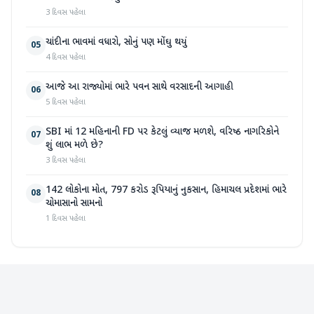
3 દિવસ પહેલા
ચાંદીના ભાવમાં વધારો, સોનું પણ મોંઘુ થયું
05
4 દિવસ પહેલા
આજે આ રાજ્યોમાં ભારે પવન સાથે વરસાદની આગાહી
06
5 દિવસ પહેલા
SBI માં 12 મહિનાની FD પર કેટલું વ્યાજ મળશે, વરિષ્ઠ નાગરિકોને
07
શું લાભ મળે છે?
3 દિવસ પહેલા
142 લોકોના મોત, 797 કરોડ રૂપિયાનું નુકસાન, હિમાચલ પ્રદેશમાં ભારે
08
ચોમાસાનો સામનો
1 દિવસ પહેલા