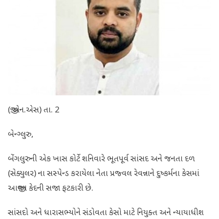
(જી.એન.એસ) તા. 2
બેન્ગ્લુરુ,
બેંગલુરુની એક ખાસ કોર્ટે શનિવારે ભૂતપૂર્વ સાંસદ અને જનતા દળ
(સેક્યુલર) ના સસ્પેન્ડ કરાયેલા નેતા પ્રજ્વલ રેવન્નાને દુષ્કર્મના કેસમાં
આજીવન કેદની સજા ફટકારી છે.
સાંસદો અને ધારાસભ્યોને સંડોવતા કેસો માટે નિયુક્ત અને ન્યાયાધીશ