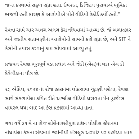
જપ્ત કરવામાં સફળ રહ્યા હતા. ઉપરાંત, ડિજિટલ પુરાવાએ ભૂમિકા
ભજવી હતી કારણ કે આરોપીએ પોતે વીડિયો રેકોર્ડ કર્યો હતો.”
રેવન્ના સામે ચાર અલગ અલગ કેસ નોંધવામાં આવ્યા છે, જે બળાત્કાર
અને જાતીય સતામણીના આરોપોનો સામનો કરી રહ્યા છે, અને SIT ને
કેસોની તપાસ કરવાનું કામ સોંપવામાં આવ્યું હતું.
પ્રજ્વલ રેવન્ના ભૂતપૂર્વ વડા પ્રધાન અને જેડી (એસ)ના વડા એચ ડી
દેવેગૌડાના પૌત્ર છે.
૨૬ એપ્રિલ, ૨૦૨૪ ના રોજ હાસનમાં લોકસભા ચૂંટણી પહેલા, રેવન્ના
સાથે સંકળાયેલા કથિત રીતે અશ્લીલ વીડિયો ધરાવતા પેન-ડ્રાઈવ્સ
વાયરલ થયા બાદ આ કેસ પ્રકાશમાં આવ્યા હતા.
ગયા વર્ષે ૩૧ મે ના રોજ હોલેનારસીપુરા ટાઉન પોલીસ સ્ટેશનમાં
નોંધાયેલા કેસના સંદર્ભમાં જર્મનીથી બેંગલુરુ એરપોર્ટ પર પહોંચ્યા બાદ