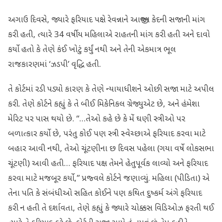
અગાઉ દિવસે, જ્યારે ફરિયાદ પક્ષે રેવન્નાને આજીવન કેદની સજાની માંગ
કરી હતી, ત્યારે 34 વર્ષીય મહિલાએ રાહતની માંગ કરી હતી અને દાવો
કર્યો હતો કે તેણે કંઈ ખોટું કર્યું નથી અને તેની એકમાત્ર ભૂલ
રાજકારણમાં ‘ઝડપી’ વૃદ્ધિ હતી.
તે કોર્ટમાં રડી પડ્યો કારણ કે તેણે ન્યાયાધીશને ઓછી સજા માટે અપીલ
કરી. તેણે કોર્ટને કહ્યું કે તે બીઈ મિકેનિકલ ગ્રેજ્યુએટ છે, અને હંમેશા
મેરિટ પર પાસ થયો છે. “…તેઓ કહે છે કે મેં ઘણી સ્ત્રીઓ પર
બળાત્કાર કર્યો છે, પરંતુ કોઈ પણ સ્ત્રી સ્વેચ્છાએ ફરિયાદ કરવા માટે
બહાર આવી નથી, તેઓ ચૂંટણીના છ દિવસ પહેલા (ગયા વર્ષે લોકસભા
ચૂંટણી) આવી હતી… ફરિયાદ પક્ષ તેમને હેતુપૂર્વક લાવ્યો અને ફરિયાદ
કરવા માટે મજબૂર કર્યો,” પ્રજ્વલે કોર્ટને જણાવ્યું. મહિલા (પીડિતા) એ
તેના પતિ કે સંબંધીઓ સહિત કોઈને પણ કથિત દુષ્કર્મ અંગે ફરિયાદ
કરી ન હતી તે દર્શાવતા, તેણે કહ્યું કે જ્યારે ચોક્કસ વિડિઓઝ ફરતી થઈ