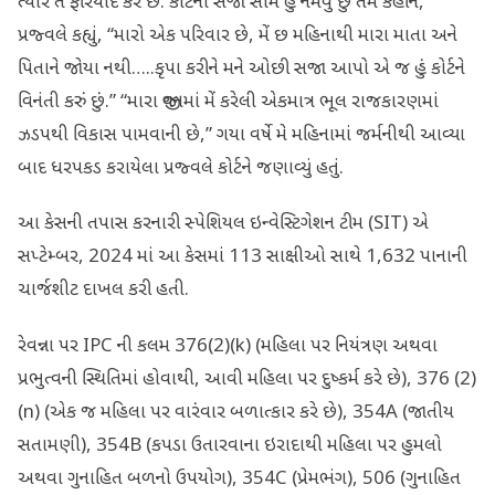
ત્યારે તે ફરિયાદ કરે છે. કોર્ટની સજા સામે હું નમવું છું તેમ કહીને,
પ્રજ્વલે કહ્યું, “મારો એક પરિવાર છે, મેં છ મહિનાથી મારા માતા અને
પિતાને જોયા નથી…..કૃપા કરીને મને ઓછી સજા આપો એ જ હું કોર્ટને
વિનંતી કરું છું.” “મારા જીવનમાં મેં કરેલી એકમાત્ર ભૂલ રાજકારણમાં
ઝડપથી વિકાસ પામવાની છે,” ગયા વર્ષે મે મહિનામાં જર્મનીથી આવ્યા
બાદ ધરપકડ કરાયેલા પ્રજ્વલે કોર્ટને જણાવ્યું હતું.
આ કેસની તપાસ કરનારી સ્પેશિયલ ઇન્વેસ્ટિગેશન ટીમ (SIT) એ
સપ્ટેમ્બર, 2024 માં આ કેસમાં 113 સાક્ષીઓ સાથે 1,632 પાનાની
ચાર્જશીટ દાખલ કરી હતી.
રેવન્ના પર IPC ની કલમ 376(2)(k) (મહિલા પર નિયંત્રણ અથવા
પ્રભુત્વની સ્થિતિમાં હોવાથી, આવી મહિલા પર દુષ્કર્મ કરે છે), 376 (2)
(n) (એક જ મહિલા પર વારંવાર બળાત્કાર કરે છે), 354A (જાતીય
સતામણી), 354B (કપડા ઉતારવાના ઇરાદાથી મહિલા પર હુમલો
અથવા ગુનાહિત બળનો ઉપયોગ), 354C (પ્રેમભંગ), 506 (ગુનાહિત