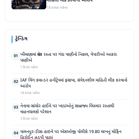
માહિતી લીક કરવાનો આરોપ
18 કલાક પહેલા
ટ્રેન્ડિંગ
ખીમાણામાં જાહેર રસ્તા પર ગંદા પાણીનો નિકાલ, વેપારીઓ આકરા
01
પાણીએ
1 દિવસ પહેલા
IAF વિંગ કમાન્ડર હનીટ્રેપમાં ફસાયા, સંવેદનશીલ માહિતી લીક કરવાનો
02
આરોપ
18 કલાક પહેલા
નેનાવા-સાંચોર હાઈવે પર ખાડાઓનું સામ્રાજ્ય બિસ્માર રસ્તાથી
03
વાહનચાલકો પરેશાન
3 દિવસ પહેલા
પાલનપુર-ડીસા હાઇવે પર એસઓજી પોલીસે 19.80 લાખનું મોર્ફિન
04
હિરોઈન ઝડપી પાડ્યું