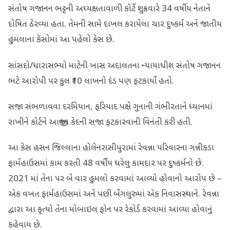
સંતોષ ગજાનન ભટ્ટની અધ્યક્ષતાવાળી કોર્ટે શુક્રવારે 34 વર્ષીય નેતાને
દોષિત ઠેરવ્યા હતા. તેમની સામે દાખલ કરાયેલા ચાર દુષ્કર્મ અને જાતીય
હુમલાના કેસોમાં આ પહેલો કેસ છે.
સાંસદો/ધારાસભ્યો માટેની ખાસ અદાલતના ન્યાયાધીશ સંતોષ ગજાનન
ભટે આરોપી પર કુલ ₹10 લાખનો દંડ પણ ફટકાર્યો હતો.
સજા સંભળાવવા દરમિયાન, ફરિયાદ પક્ષે ગુનાની ગંભીરતાને ધ્યાનમાં
રાખીને કોર્ટને આજીવન કેદની સજા ફટકારવાની વિનંતી કરી હતી.
આ કેસ હસન જિલ્લાના હોલેનરાસીપુરામાં રેવન્ના પરિવારના ગન્નીકડા
ફાર્મહાઉસમાં કામ કરતી 48 વર્ષીય ઘરેલુ કામદાર પર દુષ્કર્મનો છે.
2021 માં તેના પર બે વાર હુમલો કરવામાં આવ્યો હોવાનો આરોપ છે –
એક વખત ફાર્મહાઉસમાં અને પછી બેંગલુરુમાં એક નિવાસસ્થાને. રેવન્ના
દ્વારા આ કૃત્યો તેના મોબાઇલ ફોન પર રેકોર્ડ કરવામાં આવ્યા હોવાનું
કહેવાય છે.