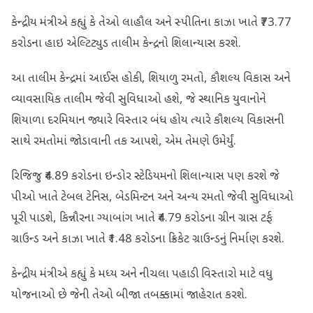
કેન્દ્રીય મંત્રીએ કહ્યું કે તેઓ લાહૌલ અને સ્પીતિના કાઝા ખાતે ₹73.77
કરોડના હાઇ એલ્ટિટ્યુડ તાલીમ કેન્દ્રનો શિલાન્યાસ કરશે.
આ તાલીમ કેન્દ્રમાં આઈસ હોકી, શિયાળુ રમતો, કૌશલ્ય વિકાસ અને
વ્યાવસાયિક તાલીમ જેવી સુવિધાઓ હશે, જે સ્થાનિક યુવાનોને
શિયાળા દરમિયાન જ્યારે વિસ્તાર બંધ હોય ત્યારે કૌશલ્ય વિકાસની
સાથે રમતોમાં જોડાવાની તક આપશે, એમ તેમણે ઉમેર્યું.
રિજિજુ ₹4.89 કરોડના ઇન્ડોર સ્ટેડિયમનો શિલાન્યાસ પણ કરશે જે
પીઓ ખાતે ટેબલ ટેનિસ, બેડમિન્ટન અને અન્ય રમતો જેવી સુવિધાઓ
પૂરી પાડશે, કિન્નૌરના ગ્યાબાંગ ખાતે ₹4.79 કરોડના ગ્રીન ગ્રાસ ટર્ફ
ગ્રાઉન્ડ અને કાઝા ખાતે ₹1.48 કરોડના ક્રિકેટ ગ્રાઉન્ડનું નિર્માણ કરશે.
કેન્દ્રીય મંત્રીએ કહ્યું કે મધ્ય અને નીચલા પહાડી વિસ્તારો માટે વધુ
યોજનાઓ છે જેની તેઓ બીજા તબક્કામાં જાહેરાત કરશે.