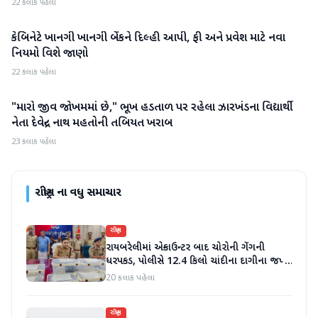
22 કલાક પહેલા
કેબિનેટે ખાનગી ખાનગી બેંકને દિલ્હી આપી, ફી અને પ્રવેશ માટે નવા
રાષ્ટ્રીય
નિયમો વિશે જાણો
22 કલાક પહેલા
"મારો જીવ જોખમમાં છે," ભૂખ હડતાળ પર રહેલા ઝારખંડના વિદ્યાર્થી
રાષ્ટ્રીય
નેતા દેવેન્દ્ર નાથ મહતોની તબિયત ખરાબ
23 કલાક પહેલા
રાષ્ટ્રીય
ના વધુ સમાચાર
રાષ્ટ્રીય
રાયબરેલીમાં એન્કાઉન્ટર બાદ ચોરોની ગેંગની
ધરપકડ, પોલીસે 12.4 કિલો ચાંદીના દાગીના જપ્ત
કર્યા
20 કલાક પહેલા
રાષ્ટ્રીય