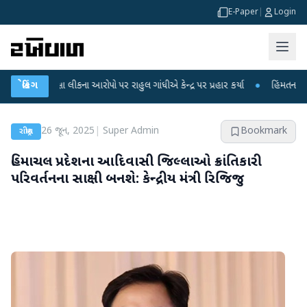
E-Paper
|
Login
ીક્ષા લીકના આરોપો પર રાહુલ ગાંધીએ કેન્દ્ર પર પ્રહાર કર્યા
બ્રેકિંગ
●
હિંમતનગરમાં રહસ્યમ
26 જૂન, 2025
|
Super Admin
Bookmark
રાષ્ટ્રીય
હિમાચલ પ્રદેશના આદિવાસી જિલ્લાઓ ક્રાંતિકારી
પરિવર્તનના સાક્ષી બનશે: કેન્દ્રીય મંત્રી રિજિજુ