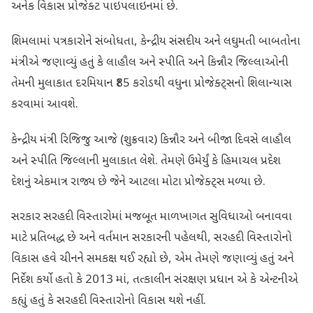
અનેક વિકાસ પ્રોજેક્ટ પાઇપલાઇનમાં છે.
શિમલામાં પત્રકારોને સંબોધતા, કેન્દ્રીય સંસદીય અને લઘુમતી બાબતોના
મંત્રીએ જણાવ્યું હતું કે લાહૌલ અને સ્પીતિ અને કિન્નૌર જિલ્લાઓની
તેમની મુલાકાત દરમિયાન ₹85 કરોડથી વધુના પ્રોજેક્ટ્સનો શિલાન્યાસ
કરવામાં આવશે.
કેન્દ્રીય મંત્રી રિજિજુ આજે (શુક્રવાર) કિન્નૌર અને બીજા દિવસે લાહૌલ
અને સ્પીતિ જિલ્લાની મુલાકાત લેશે. તેમણે ઉમેર્યું કે હિમાચલ પ્રદેશ
દેશનું એકમાત્ર રાજ્ય છે જેને આટલા મોટા પ્રોજેક્ટ્સ મળ્યા છે.
સરકાર સરહદી વિસ્તારોમાં મજબૂત માળખાગત સુવિધાઓ બનાવવા
માટે પ્રતિબદ્ધ છે અને વર્તમાન સરકારની પહેલથી, સરહદી વિસ્તારોનો
વિકાસ હવે ચીનને સમકક્ષ થઈ રહ્યો છે, એમ તેમણે જણાવ્યું હતું અને
નિર્દેશ કર્યો હતો કે 2013 માં, તત્કાલીન સંરક્ષણ પ્રધાન એ કે એન્ટનીએ
કહ્યું હતું કે સરહદી વિસ્તારોનો વિકાસ થશે નહીં.