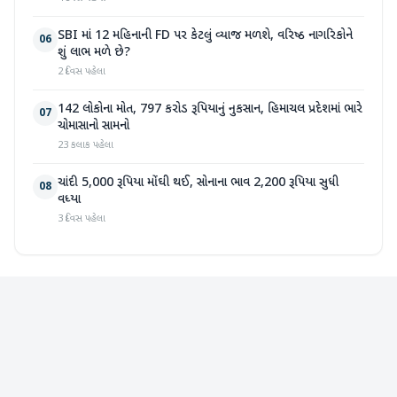
SBI માં 12 મહિનાની FD પર કેટલું વ્યાજ મળશે, વરિષ્ઠ નાગરિકોને
06
શું લાભ મળે છે?
2 દિવસ પહેલા
142 લોકોના મોત, 797 કરોડ રૂપિયાનું નુકસાન, હિમાચલ પ્રદેશમાં ભારે
07
ચોમાસાનો સામનો
23 કલાક પહેલા
ચાંદી 5,000 રૂપિયા મોંઘી થઈ, સોનાના ભાવ 2,200 રૂપિયા સુધી
08
વધ્યા
3 દિવસ પહેલા