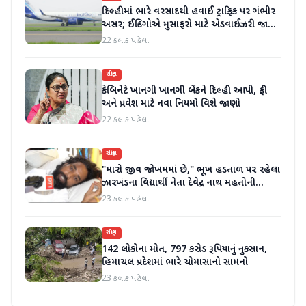
દિલ્હીમાં ભારે વરસાદથી હવાઈ ટ્રાફિક પર ગંભીર
અસર; ઈન્ડિગોએ મુસાફરો માટે એડવાઈઝરી જાહેર
કરી
22 કલાક પહેલા
રાષ્ટ્રીય
કેબિનેટે ખાનગી ખાનગી બેંકને દિલ્હી આપી, ફી
અને પ્રવેશ માટે નવા નિયમો વિશે જાણો
22 કલાક પહેલા
રાષ્ટ્રીય
"મારો જીવ જોખમમાં છે," ભૂખ હડતાળ પર રહેલા
ઝારખંડના વિદ્યાર્થી નેતા દેવેન્દ્ર નાથ મહતોની
તબિયત ખરાબ
23 કલાક પહેલા
રાષ્ટ્રીય
142 લોકોના મોત, 797 કરોડ રૂપિયાનું નુકસાન,
હિમાચલ પ્રદેશમાં ભારે ચોમાસાનો સામનો
23 કલાક પહેલા