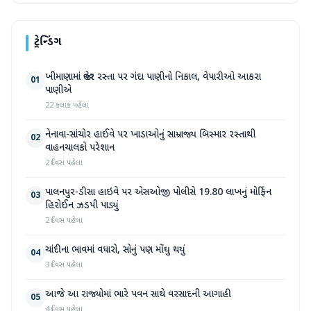
ટ્રેન્ડિંગ
ખીમાણામાં જાહેર રસ્તા પર ગંદા પાણીનો નિકાલ, વેપારીઓ આકરા
01
પાણીએ
22 કલાક પહેલા
નેનાવા-સાંચોર હાઈવે પર ખાડાઓનું સામ્રાજ્ય બિસ્માર રસ્તાથી
02
વાહનચાલકો પરેશાન
2 દિવસ પહેલા
પાલનપુર-ડીસા હાઇવે પર એસઓજી પોલીસે 19.80 લાખનું મોર્ફિન
03
હિરોઈન ઝડપી પાડ્યું
2 દિવસ પહેલા
ચાંદીના ભાવમાં વધારો, સોનું પણ મોંઘુ થયું
04
3 દિવસ પહેલા
આજે આ રાજ્યોમાં ભારે પવન સાથે વરસાદની આગાહી
05
4 દિવસ પહેલા