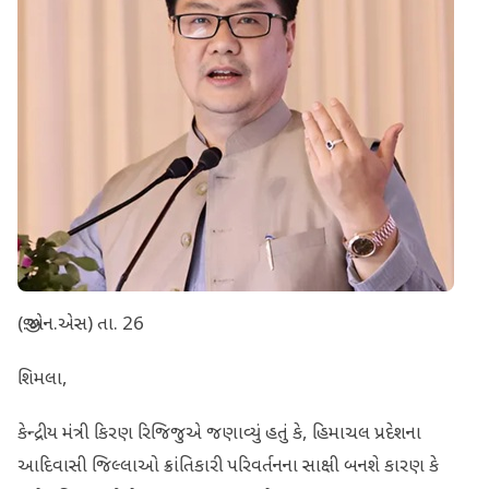
(જી.એન.એસ) તા. 26
શિમલા,
કેન્દ્રીય મંત્રી કિરણ રિજિજુએ જણાવ્યું હતું કે, હિમાચલ પ્રદેશના
આદિવાસી જિલ્લાઓ ક્રાંતિકારી પરિવર્તનના સાક્ષી બનશે કારણ કે