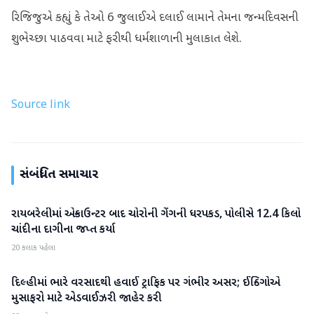
રિજિજુએ કહ્યું કે તેઓ 6 જુલાઈએ દલાઈ લામાને તેમના જન્મદિવસની
શુભેચ્છા પાઠવવા માટે ફરીથી ધર્મશાળાની મુલાકાત લેશે.
Source link
સંબંધિત સમાચાર
રાયબરેલીમાં એન્કાઉન્ટર બાદ ચોરોની ગેંગની ધરપકડ, પોલીસે 12.4 કિલો
રાષ્ટ્રીય
ચાંદીના દાગીના જપ્ત કર્યા
20 કલાક પહેલા
દિલ્હીમાં ભારે વરસાદથી હવાઈ ટ્રાફિક પર ગંભીર અસર; ઈન્ડિગોએ
રાષ્ટ્રીય
મુસાફરો માટે એડવાઈઝરી જાહેર કરી