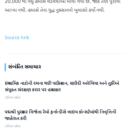
20,000 થી વધુ હમાસ લડવૈયાઓ માર્યા ગયા છે, જોકે તેણે પુરાવા
આપ્યા નથી. હમાસે તેના યુદ્ધ નુકસાનનો ખુલાસો કર્યો નથી.
Source link
સંબંધિત સમાચાર
ઇસ્લામિક નાટોની રચના થઈ! પાકિસ્તાન, સાઉદી અરેબિયા અને તુર્કીએ
આંતરરાષ્ટ્રીય
સંયુક્ત સંરક્ષણ કરાર પર હસ્તાક્ષર
2 દિવસ પહેલા
પદ્મશ્રી પુરસ્કાર વિજેતા રેમો ફર્નાન્ડીસે લાઇવ કોન્સર્ટમાંથી નિવૃત્તિની
આંતરરાષ્ટ્રીય
જાહેરાત કરી
2 દિવસ પહેલા