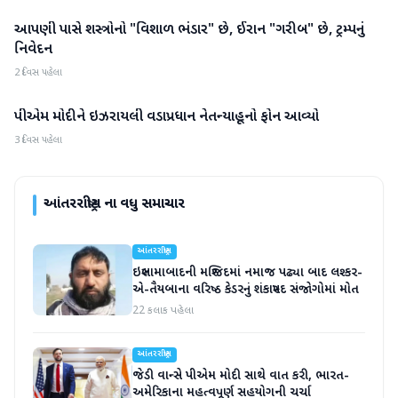
આપણી પાસે શસ્ત્રોનો "વિશાળ ભંડાર" છે, ઈરાન "ગરીબ" છે, ટ્રમ્પનું
આંતરરાષ્ટ્રીય
નિવેદન
2 દિવસ પહેલા
પીએમ મોદીને ઇઝરાયલી વડાપ્રધાન નેતન્યાહૂનો ફોન આવ્યો
આંતરરાષ્ટ્રીય
3 દિવસ પહેલા
આંતરરાષ્ટ્રીય
ના વધુ સમાચાર
આંતરરાષ્ટ્રીય
ઇસ્લામાબાદની મસ્જિદમાં નમાજ પઢ્યા બાદ લશ્કર-
એ-તૈયબાના વરિષ્ઠ કેડરનું શંકાસ્પદ સંજોગોમાં મોત
22 કલાક પહેલા
આંતરરાષ્ટ્રીય
જેડી વાન્સે પીએમ મોદી સાથે વાત કરી, ભારત-
અમેરિકાના મહત્વપૂર્ણ સહયોગની ચર્ચા