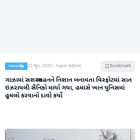
25 જૂન, 2025
|
Super Admin
Bookmark
આંતરરાષ્ટ્રીય
ગાઝામાં સશસ્ત્ર વાહનને નિશાન બનાવતા વિસ્ફોટમાં સાત
ઇઝરાયલી સૈનિકો માર્યા ગયા, હમાસે ખાન યુનિસમાં
હુમલો કરવાનો દાવો કર્યો