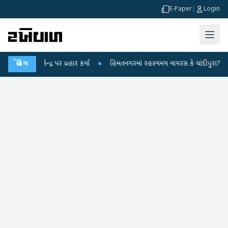
E-Paper
|
Login
્ર પર પ્રહાર કર્યા
બ્રેકિંગ
●
હિંમતનગરમાં રહસ્યમય વાયરસ કે ચાંદીપુરા? 6 બાળકોના મોતથી