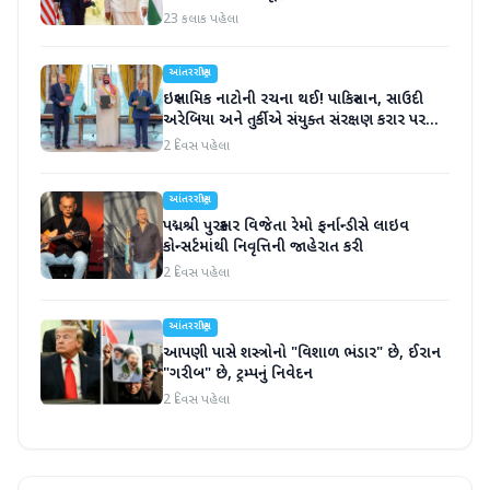
23 કલાક પહેલા
આંતરરાષ્ટ્રીય
ઇસ્લામિક નાટોની રચના થઈ! પાકિસ્તાન, સાઉદી
અરેબિયા અને તુર્કીએ સંયુક્ત સંરક્ષણ કરાર પર
હસ્તાક્ષર
2 દિવસ પહેલા
આંતરરાષ્ટ્રીય
પદ્મશ્રી પુરસ્કાર વિજેતા રેમો ફર્નાન્ડીસે લાઇવ
કોન્સર્ટમાંથી નિવૃત્તિની જાહેરાત કરી
2 દિવસ પહેલા
આંતરરાષ્ટ્રીય
આપણી પાસે શસ્ત્રોનો "વિશાળ ભંડાર" છે, ઈરાન
"ગરીબ" છે, ટ્રમ્પનું નિવેદન
2 દિવસ પહેલા