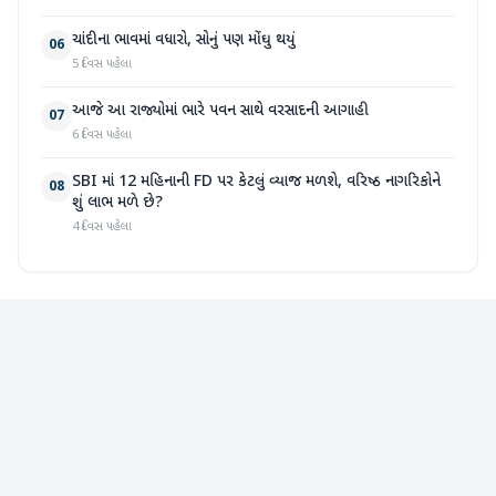
ચાંદીના ભાવમાં વધારો, સોનું પણ મોંઘુ થયું
06
5 દિવસ પહેલા
આજે આ રાજ્યોમાં ભારે પવન સાથે વરસાદની આગાહી
07
6 દિવસ પહેલા
SBI માં 12 મહિનાની FD પર કેટલું વ્યાજ મળશે, વરિષ્ઠ નાગરિકોને
08
શું લાભ મળે છે?
4 દિવસ પહેલા