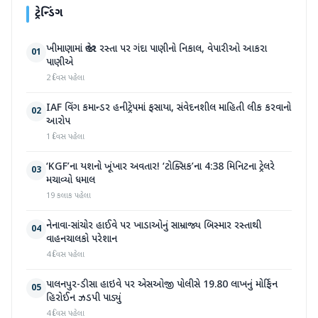
ટ્રેન્ડિંગ
ખીમાણામાં જાહેર રસ્તા પર ગંદા પાણીનો નિકાલ, વેપારીઓ આકરા
01
પાણીએ
2 દિવસ પહેલા
IAF વિંગ કમાન્ડર હનીટ્રેપમાં ફસાયા, સંવેદનશીલ માહિતી લીક કરવાનો
02
આરોપ
1 દિવસ પહેલા
‘KGF’ના યશનો ખૂંખાર અવતાર! ‘ટોક્સિક’ના 4:38 મિનિટના ટ્રેલરે
03
મચાવ્યો ધમાલ
19 કલાક પહેલા
નેનાવા-સાંચોર હાઈવે પર ખાડાઓનું સામ્રાજ્ય બિસ્માર રસ્તાથી
04
વાહનચાલકો પરેશાન
4 દિવસ પહેલા
પાલનપુર-ડીસા હાઇવે પર એસઓજી પોલીસે 19.80 લાખનું મોર્ફિન
05
હિરોઈન ઝડપી પાડ્યું
4 દિવસ પહેલા