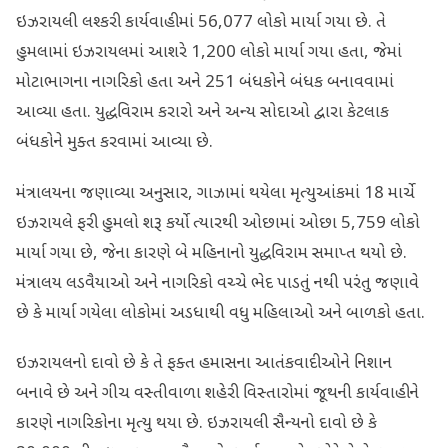
ઇઝરાયલી લશ્કરી કાર્યવાહીમાં 56,077 લોકો માર્યા ગયા છે. તે
હુમલામાં ઇઝરાયલમાં આશરે 1,200 લોકો માર્યા ગયા હતા, જેમાં
મોટાભાગના નાગરિકો હતા અને 251 બંધકોને બંધક બનાવવામાં
આવ્યા હતા. યુદ્ધવિરામ કરારો અને અન્ય સોદાઓ દ્વારા કેટલાક
બંધકોને મુક્ત કરવામાં આવ્યા છે.
મંત્રાલયના જણાવ્યા અનુસાર, ગાઝામાં થયેલા મૃત્યુઆંકમાં 18 માર્ચે
ઇઝરાયલે ફરી હુમલો શરૂ કર્યો ત્યારથી ઓછામાં ઓછા 5,759 લોકો
માર્યા ગયા છે, જેના કારણે બે મહિનાનો યુદ્ધવિરામ સમાપ્ત થયો છે.
મંત્રાલય લડવૈયાઓ અને નાગરિકો વચ્ચે ભેદ પાડતું નથી પરંતુ જણાવે
છે કે માર્યા ગયેલા લોકોમાં અડધાથી વધુ મહિલાઓ અને બાળકો હતા.
ઇઝરાયલનો દાવો છે કે તે ફક્ત હમાસના આતંકવાદીઓને નિશાન
બનાવે છે અને ગીચ વસ્તીવાળા શહેરી વિસ્તારોમાં જૂથની કાર્યવાહીને
કારણે નાગરિકોના મૃત્યુ થયા છે. ઇઝરાયલી સૈન્યનો દાવો છે કે