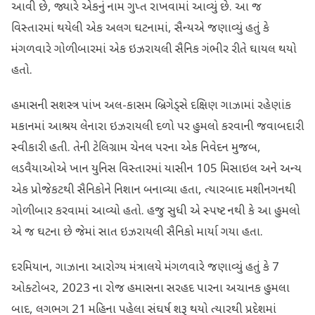
આવી છે, જ્યારે એકનું નામ ગુપ્ત રાખવામાં આવ્યું છે. આ જ
વિસ્તારમાં થયેલી એક અલગ ઘટનામાં, સૈન્યએ જણાવ્યું હતું કે
મંગળવારે ગોળીબારમાં એક ઇઝરાયલી સૈનિક ગંભીર રીતે ઘાયલ થયો
હતો.
હમાસની સશસ્ત્ર પાંખ અલ-કાસમ બ્રિગેડ્સે દક્ષિણ ગાઝામાં રહેણાંક
મકાનમાં આશ્રય લેનારા ઇઝરાયલી દળો પર હુમલો કરવાની જવાબદારી
સ્વીકારી હતી. તેની ટેલિગ્રામ ચેનલ પરના એક નિવેદન મુજબ,
લડવૈયાઓએ ખાન યુનિસ વિસ્તારમાં યાસીન 105 મિસાઇલ અને અન્ય
એક પ્રોજેકટથી સૈનિકોને નિશાન બનાવ્યા હતા, ત્યારબાદ મશીનગનથી
ગોળીબાર કરવામાં આવ્યો હતો. હજુ સુધી એ સ્પષ્ટ નથી કે આ હુમલો
એ જ ઘટના છે જેમાં સાત ઇઝરાયલી સૈનિકો માર્યા ગયા હતા.
દરમિયાન, ગાઝાના આરોગ્ય મંત્રાલયે મંગળવારે જણાવ્યું હતું કે 7
ઓક્ટોબર, 2023 ના રોજ હમાસના સરહદ પારના અચાનક હુમલા
બાદ, લગભગ 21 મહિના પહેલા સંઘર્ષ શરૂ થયો ત્યારથી પ્રદેશમાં