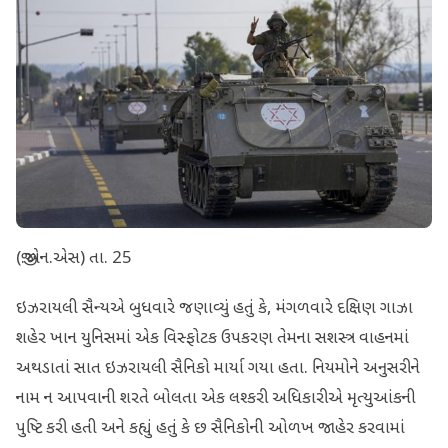
(જી.એન.એસ) તા. 25
ઇઝરાયલી સૈન્યએ બુધવારે જણાવ્યું હતું કે, મંગળવારે દક્ષિણ ગાઝા
શહેર ખાન યુનિસમાં એક વિસ્ફોટક ઉપકરણ તેમના સશસ્ત્ર વાહનમાં
અથડાતાં સાત ઇઝરાયલી સૈનિકો માર્યા ગયા હતા. નિયમોને અનુસરીને
નામ ન આપવાની શરતે બોલતા એક લશ્કરી અધિકારીએ મૃત્યુઆંકની
પુષ્ટિ કરી હતી અને કહ્યું હતું કે છ સૈનિકોની ઓળખ જાહેર કરવામાં