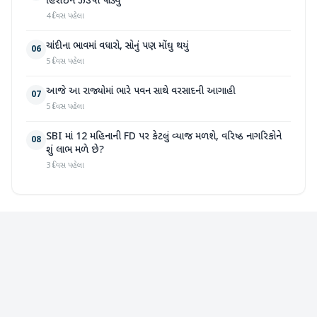
હિરોઈન ઝડપી પાડ્યું
4 દિવસ પહેલા
ચાંદીના ભાવમાં વધારો, સોનું પણ મોંઘુ થયું
06
5 દિવસ પહેલા
આજે આ રાજ્યોમાં ભારે પવન સાથે વરસાદની આગાહી
07
5 દિવસ પહેલા
SBI માં 12 મહિનાની FD પર કેટલું વ્યાજ મળશે, વરિષ્ઠ નાગરિકોને
08
શું લાભ મળે છે?
3 દિવસ પહેલા