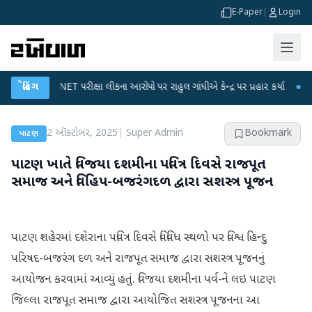
E-Paper
|
Login
UGC-NET પરીક્ષા લીકના આરોપો પર રાહુલ ગાંધીએ કેન્દ્ર પર પ્રહાર કર્યા
બ્રેકિંગ
●
હિંમતનગર
2 ઑક્ટોબર, 2025
|
Super Admin
Bookmark
પાટણ
પાટણ ખાતે વિજયા દશમીના પવિત્ર દિવસે રાજપૂત
સમાજ અને વિહિપ-બજરંગદળ દ્વારા સશસ્ત્ર પૂજન
પાટણ શહેરમાં દશેરાના પવિત્ર દિવસે વિવિધ સ્થળો પર વિશ્વ હિન્દુ
પરિષદ-બજરંગ દળ અને રાજપૂત સમાજ દ્વારા સશસ્ત્ર પૂજનનું
આયોજન કરવામાં આવ્યું હતું. વિજયા દશમીના પર્વ-ને લઇ પાટણ
જિલ્લા રાજપૂત સમાજ દ્વારા આયોજિત સશસ્ત્ર પૂજનના આ