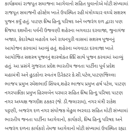
કાર્યક્રમમાં રાજપૂત સમાજના આગેવાનો સહિત યુવાનોએ મોટી સંખ્યામાં
રાજપૂત સમાજની હોસ્ટેલ ખાતે ઉપસ્થિત રહી મંત્રોચ્ચાર વચ્ચે સશસ્ત્ર
પુજન કયુઁ હતું. પાટણ વિશ્વ હિન્દુ પરિષદ અને બજરંગ દળ દ્વારા પણ
વિજયા દશમીના પર્વની ઉજવણી શહેરના બગવાડા દરવાજા, જુનાગંજ
બજાર, કેદારેશ્વર મહાદેવ અને રાધનપુરી વાસમાં સશસ્ત્ર પૂજનનું
આયોજન કરવામાં આવ્યું હતું. શહેરના બગવાડા દરવાજા ખાતે
આયોજિત સશસ્ત્ર પૂજનનું શાસ્ત્રોક્ત વિધિ સાથે પૂજન કરવામાં આવ્યું
હતું. આ પ્રસંગે ગુજરાત પ્રદેશ ભારતીય જનતા પાર્ટીના પૂર્વ પ્રદેશ
મહામંત્રી અને હુડકોના સ્વતંત્ર ડિરેક્ટર કે.સી.પટેલ,પાટણજિલ્લા
ભાજપ પ્રમુખ રમેશભાઈ સિંધવ,શહેર ભાજપ પ્રમુખ હર્ષ પટેલ, પાટણ
નગરપાલિકા પ્રમુખ હિરલબેન પરમાર સહિત વિશ્વ હિન્દુ પરિષદ પાટણ
નગર અધ્યક્ષ જગદીશ ઠકકર (જે. ડી.જલારામ), નગર મંત્રી રાકેશ
પટ્ટણી, બજરંગ દળ નગર સંયોજક મેહુલ ભરવાડ સહિત મોટી સંખ્યામાં
ભારતીય જનતા પાર્ટીના આગેવાનો, કાર્યકરો, વિશ્વ હિન્દુ પરિષદ અને
બજરંગ દળના કાર્યકરો તેમજ આગેવાનો મોટી સંખ્યામાં ઉપસ્થિત રહ્યા