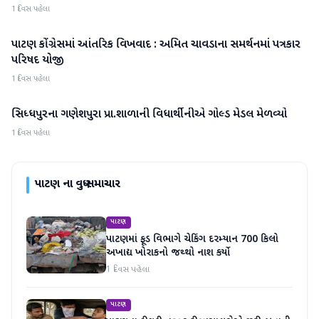
1 દિવસ પહેલા
પાટણ કોંગ્રેસમાં આંતરિક વિખવાદ : અમિત ચાવડાના સમર્થનમાં પત્રકાર
પાટણ
પરિષદ યોજી
1 દિવસ પહેલા
સિધ્ધપુરના ગણેશપુરા પ્રા.શાળાની વિધાર્થીનીએ ગોલ્ડ મેડલ મેળવ્યો
પાટણ
1 દિવસ પહેલા
પાટણ
ના વધુ સમાચાર
પાટણ
પાટણમાં ફૂડ વિભાગે ચેકિંગ દરમ્યાન 700 કિલો
અખાદ્ય ખોરાકનો જથ્થો નાશ કર્યો
1 દિવસ પહેલા
પાટણ