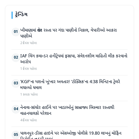
ટ્રેન્ડિંગ
ખીમાણામાં જાહેર રસ્તા પર ગંદા પાણીનો નિકાલ, વેપારીઓ આકરા
01
પાણીએ
2 દિવસ પહેલા
IAF વિંગ કમાન્ડર હનીટ્રેપમાં ફસાયા, સંવેદનશીલ માહિતી લીક કરવાનો
02
આરોપ
1 દિવસ પહેલા
‘KGF’ના યશનો ખૂંખાર અવતાર! ‘ટોક્સિક’ના 4:38 મિનિટના ટ્રેલરે
03
મચાવ્યો ધમાલ
1 કલાક પહેલા
નેનાવા-સાંચોર હાઈવે પર ખાડાઓનું સામ્રાજ્ય બિસ્માર રસ્તાથી
04
વાહનચાલકો પરેશાન
4 દિવસ પહેલા
પાલનપુર-ડીસા હાઇવે પર એસઓજી પોલીસે 19.80 લાખનું મોર્ફિન
05