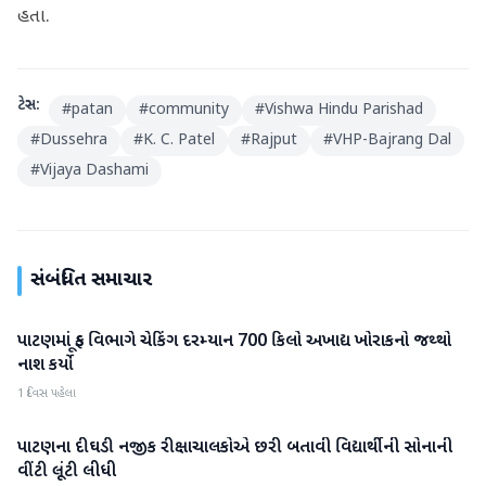
હતા.
ટેગ્સ:
#
patan
#
community
#
Vishwa Hindu Parishad
#
Dussehra
#
K. C. Patel
#
Rajput
#
VHP-Bajrang Dal
#
Vijaya Dashami
સંબંધિત સમાચાર
પાટણમાં ફૂડ વિભાગે ચેકિંગ દરમ્યાન 700 કિલો અખાદ્ય ખોરાકનો જથ્થો
પાટણ
નાશ કર્યો
1 દિવસ પહેલા
પાટણના દીઘડી નજીક રીક્ષાચાલકોએ છરી બતાવી વિદ્યાર્થીની સોનાની
પાટણ
વીંટી લૂંટી લીધી