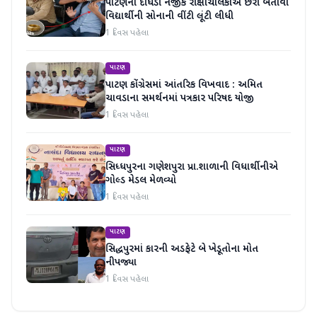
પાટણના દીઘડી નજીક રીક્ષાચાલકોએ છરી બતાવી
વિદ્યાર્થીની સોનાની વીંટી લૂંટી લીધી
1 દિવસ પહેલા
પાટણ
પાટણ કોંગ્રેસમાં આંતરિક વિખવાદ : અમિત
ચાવડાના સમર્થનમાં પત્રકાર પરિષદ યોજી
1 દિવસ પહેલા
પાટણ
સિધ્ધપુરના ગણેશપુરા પ્રા.શાળાની વિધાર્થીનીએ
ગોલ્ડ મેડલ મેળવ્યો
1 દિવસ પહેલા
પાટણ
સિદ્ધપુરમાં કારની અડફેટે બે ખેડૂતોના મોત
નીપજ્યા
1 દિવસ પહેલા