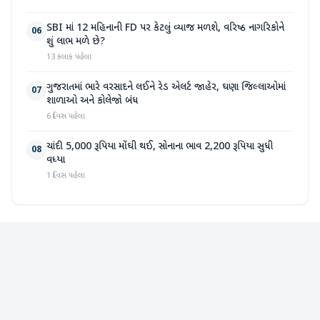
SBI માં 12 મહિનાની FD પર કેટલું વ્યાજ મળશે, વરિષ્ઠ નાગરિકોને
06
શું લાભ મળે છે?
13 કલાક પહેલા
ગુજરાતમાં ભારે વરસાદને લઈને રેડ એલર્ટ જાહેર, ઘણા જિલ્લાઓમાં
07
શાળાઓ અને કોલેજો બંધ
6 દિવસ પહેલા
ચાંદી 5,000 રૂપિયા મોંઘી થઈ, સોનાના ભાવ 2,200 રૂપિયા સુધી
08
વધ્યા
1 દિવસ પહેલા