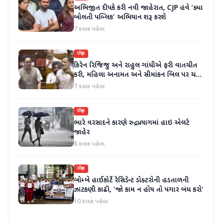
અભિજીત દીપકે કરી નવી જાહેરાત, CJP હવે 'ક્યા
બોલતી પબ્લિક' અભિયાન શરૂ કરશે
7 કલાક પહેલા
રાષ્ટ્રીય
કિરેન રિજિજુ અને રાહુલ ગાંધીએ ફરી વાતચીત
કરી, મહિલા અનામત અને સીમાંકન બિલ પર ચર્ચા
કરી
7 કલાક પહેલા
રાષ્ટ્રીય
ભારે વરસાદને કારણે રુદ્રપ્રયાગમાં હાઇ એલર્ટ
જાહેર
8 કલાક પહેલા
રાષ્ટ્રીય
બોમ્બે હાઈકોર્ટે રેસિડેન્ટ ડોક્ટરોની હડતાળની
ઝાટકણી કાઢી, 'જો કામ ન હોય તો પગાર બંધ કરો'
10 કલાક પહેલા