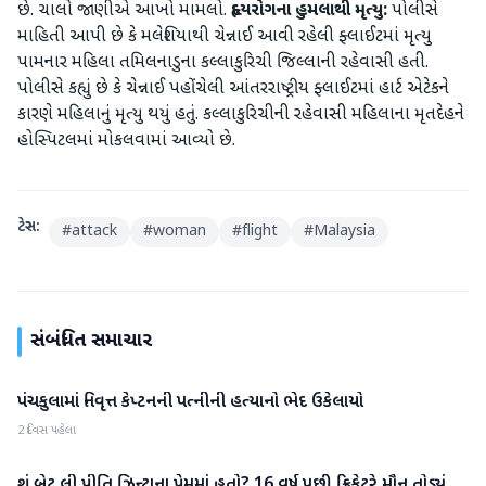
છે. ચાલો જાણીએ આખો મામલો.
હૃદયરોગના હુમલાથી મૃત્યુ:
પોલીસે
માહિતી આપી છે કે મલેશિયાથી ચેન્નાઈ આવી રહેલી ફ્લાઈટમાં મૃત્યુ
પામનાર મહિલા તમિલનાડુના કલ્લાકુરિચી જિલ્લાની રહેવાસી હતી.
પોલીસે કહ્યું છે કે ચેન્નાઈ પહોંચેલી આંતરરાષ્ટ્રીય ફ્લાઈટમાં હાર્ટ એટેકને
કારણે મહિલાનું મૃત્યુ થયું હતું. કલ્લાકુરિચીની રહેવાસી મહિલાના મૃતદેહને
હોસ્પિટલમાં મોકલવામાં આવ્યો છે.
ટેગ્સ:
#
attack
#
woman
#
flight
#
Malaysia
સંબંધિત સમાચાર
પંચકુલામાં નિવૃત્ત કેપ્ટનની પત્નીની હત્યાનો ભેદ ઉકેલાયો
રાષ્ટ્રીય
2 દિવસ પહેલા
શું બ્રેટ લી પ્રીતિ ઝિન્ટાના પ્રેમમાં હતો? 16 વર્ષ પછી ક્રિકેટરે મૌન તોડ્યું
રાષ્ટ્રીય