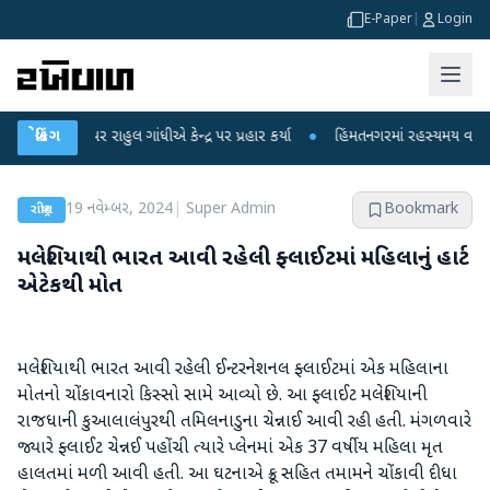
E-Paper
|
Login
ો પર રાહુલ ગાંધીએ કેન્દ્ર પર પ્રહાર કર્યા
બ્રેકિંગ
●
હિંમતનગરમાં રહસ્યમય વાયરસ કે ચાંદ
19 નવેમ્બર, 2024
|
Super Admin
Bookmark
રાષ્ટ્રીય
મલેશિયાથી ભારત આવી રહેલી ફ્લાઈટમાં મહિલાનું હાર્ટ
એટેકથી મોત
મલેશિયાથી ભારત આવી રહેલી ઈન્ટરનેશનલ ફ્લાઈટમાં એક મહિલાના
મોતનો ચોંકાવનારો કિસ્સો સામે આવ્યો છે. આ ફ્લાઈટ મલેશિયાની
રાજધાની કુઆલાલંપુરથી તમિલનાડુના ચેન્નાઈ આવી રહી હતી. મંગળવારે
જ્યારે ફ્લાઈટ ચેન્નઈ પહોંચી ત્યારે પ્લેનમાં એક 37 વર્ષીય મહિલા મૃત
હાલતમાં મળી આવી હતી. આ ઘટનાએ ક્રૂ સહિત તમામને ચોંકાવી દીધા