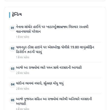
ટ્રેન્ડિંગ
નેનાવા-સાંચોર હાઈવે પર ખાડાઓનું સામ્રાજ્ય બિસ્માર રસ્તાથી
01
વાહનચાલકો પરેશાન
1 દિવસ પહેલા
પાલનપુર-ડીસા હાઇવે પર એસઓજી પોલીસે 19.80 લાખનું મોર્ફિન
02
હિરોઈન ઝડપી પાડ્યું
1 દિવસ પહેલા
આજે આ રાજ્યોમાં ભારે પવન સાથે વરસાદની આગાહી
03
2 દિવસ પહેલા
ચાંદીના ભાવમાં વધારો, સોનું પણ મોંઘુ થયું
04
2 દિવસ પહેલા
આજે ગુજરાત સહિત આ રાજ્યોમાં ભારેથી અતિભારે વરસાદની
05
આગાહી
6 દિવસ પહેલા