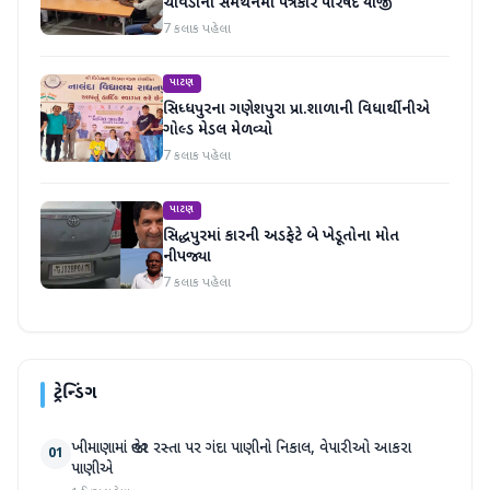
ચાવડાના સમર્થનમાં પત્રકાર પરિષદ યોજી
7 કલાક પહેલા
પાટણ
સિધ્ધપુરના ગણેશપુરા પ્રા.શાળાની વિધાર્થીનીએ
ગોલ્ડ મેડલ મેળવ્યો
7 કલાક પહેલા
પાટણ
સિદ્ધપુરમાં કારની અડફેટે બે ખેડૂતોના મોત
નીપજ્યા
7 કલાક પહેલા
ટ્રેન્ડિંગ
ખીમાણામાં જાહેર રસ્તા પર ગંદા પાણીનો નિકાલ, વેપારીઓ આકરા
01
પાણીએ