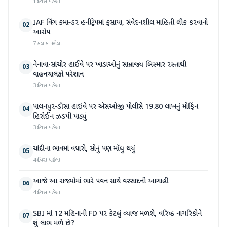
1 દિવસ પહેલા
IAF વિંગ કમાન્ડર હનીટ્રેપમાં ફસાયા, સંવેદનશીલ માહિતી લીક કરવાનો
02
આરોપ
7 કલાક પહેલા
નેનાવા-સાંચોર હાઈવે પર ખાડાઓનું સામ્રાજ્ય બિસ્માર રસ્તાથી
03
વાહનચાલકો પરેશાન
3 દિવસ પહેલા
પાલનપુર-ડીસા હાઇવે પર એસઓજી પોલીસે 19.80 લાખનું મોર્ફિન
04
હિરોઈન ઝડપી પાડ્યું
3 દિવસ પહેલા
ચાંદીના ભાવમાં વધારો, સોનું પણ મોંઘુ થયું
05
4 દિવસ પહેલા
આજે આ રાજ્યોમાં ભારે પવન સાથે વરસાદની આગાહી
06
4 દિવસ પહેલા
SBI માં 12 મહિનાની FD પર કેટલું વ્યાજ મળશે, વરિષ્ઠ નાગરિકોને
07
શું લાભ મળે છે?