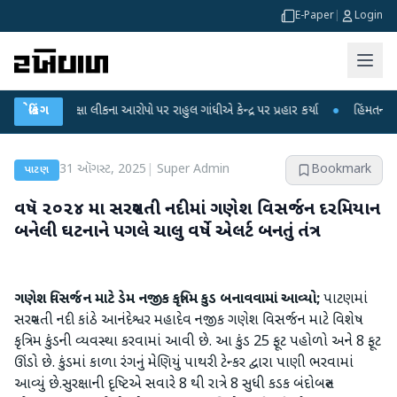
E-Paper
|
Login
પરીક્ષા લીકના આરોપો પર રાહુલ ગાંધીએ કેન્દ્ર પર પ્રહાર કર્યા
બ્રેકિંગ
●
હિંમતનગરમાં રહસ્
31 ઑગસ્ટ, 2025
|
Super Admin
Bookmark
પાટણ
વષૅ ૨૦૨૪ મા સરસ્વતી નદીમાં ગણેશ વિસર્જન દરમિયાન
બનેલી ઘટનાને પગલે ચાલુ વર્ષે એલર્ટ બનતું તંત્ર
ગણેશ વિસર્જન માટે ડેમ નજીક કૃત્રિમ કુડ બનાવવામાં આવ્યો;
પાટણમાં
સરસ્વતી નદી કાંઠે આનંદેશ્વર મહાદેવ નજીક ગણેશ વિસર્જન માટે વિશેષ
કૃત્રિમ કુંડની વ્યવસ્થા કરવામાં આવી છે. આ કુંડ 25 ફૂટ પહોળો અને 8 ફૂટ
ઊંડો છે. કુંડમાં કાળા રંગનું મેણિયું પાથરી ટેન્કર દ્વારા પાણી ભરવામાં
આવ્યું છે.સુરક્ષાની દૃષ્ટિએ સવારે 8 થી રાત્રે 8 સુધી કડક બંદોબસ્ત