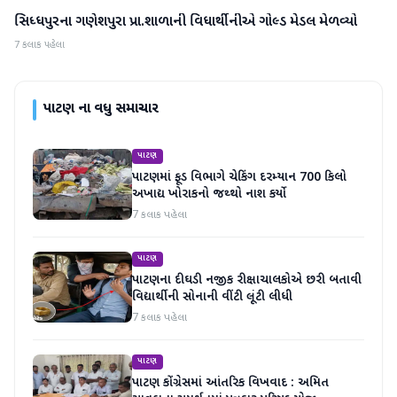
સિધ્ધપુરના ગણેશપુરા પ્રા.શાળાની વિધાર્થીનીએ ગોલ્ડ મેડલ મેળવ્યો
પાટણ
7 કલાક પહેલા
પાટણ
ના વધુ સમાચાર
પાટણ
પાટણમાં ફૂડ વિભાગે ચેકિંગ દરમ્યાન 700 કિલો
અખાદ્ય ખોરાકનો જથ્થો નાશ કર્યો
7 કલાક પહેલા
પાટણ
પાટણના દીઘડી નજીક રીક્ષાચાલકોએ છરી બતાવી
વિદ્યાર્થીની સોનાની વીંટી લૂંટી લીધી
7 કલાક પહેલા
પાટણ
પાટણ કોંગ્રેસમાં આંતરિક વિખવાદ : અમિત