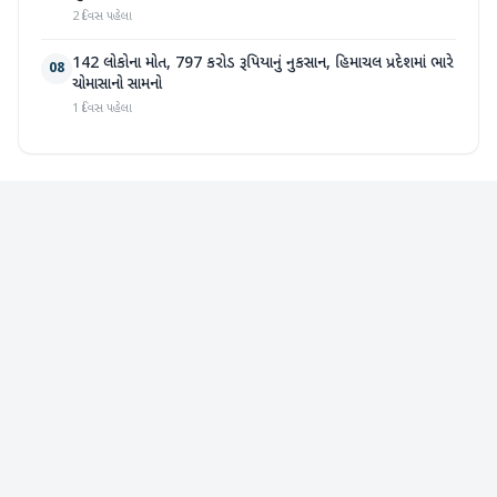
2 દિવસ પહેલા
142 લોકોના મોત, 797 કરોડ રૂપિયાનું નુકસાન, હિમાચલ પ્રદેશમાં ભારે
08
ચોમાસાનો સામનો
1 દિવસ પહેલા