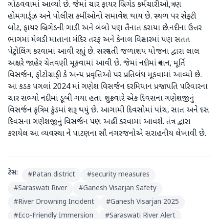
ગોઠવવામાં આવ્યો છે. જેમાં ચાર ફાયર બ્રિગેડ કર્મચારીઓ,ત્રણ
હોમગાર્ડ્ઝ અને પોલીસ કર્મીઓનો સમાવેશ થાય છે. સ્થળ પર સેફ્ટી
બોટ, ફાયર બ્રિગેડની ગાડી અને બંબો પણ તૈનાત કરાયા છે.નદીના ઉત્તર
ભાગમાં મેલડી માતાના મંદિર તરફ અને કેનાલ વિસ્તારમાં પણ સતત
પેટ્રોલિંગ કરવામાં આવી રહ્યું છે. સરસ્વતી જળાશય યોજના દ્વારા લાલ
અક્ષરે જાહેર ચેતવણી મૂકવામાં આવી છે. જેમાં નદીમાં સ્નાન, મૂર્તિ
વિસર્જન, ફોટોગ્રાફી કે અન્ય પ્રવૃત્તિઓ પર પ્રતિબંધ મૂકવામાં આવ્યો છે.
આ કડક પગલાં 2024 માં ગણેશ વિસર્જન દરમિયાન પ્રજાપતિ પરિવારના
ચાર સભ્યો નદીમાં ડૂબી ગયા હતા. શુક્રવારે એક દિવસના ગણેશજીનું
વિસર્જન કૃત્રિમ કુંડમાં શરૂ થયું છે. આગામી દિવસોમાં પાંચ, સાત અને દસ
દિવસના ગણેશજીનું વિસર્જન પણ અહીં કરવામાં આવશે. તંત્ર દ્વારા
કરાયેલ આ વ્યવસ્થા ને પાટણના સૌ નગરજનોએ સરાહનીય લેખાવી છે.
ટેગ્સ:
#
Patan district
#
security measures
#
Saraswati River
#
Ganesh Visarjan Safety
#
River Drowning Incident
#
Ganesh Visarjan 2025
#
Eco-Friendly Immersion
#
Saraswati River Alert