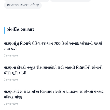
#
Patan River Safety
સંબંધિત સમાચાર
પાટણમાં ફૂડ વિભાગે ચેકિંગ દરમ્યાન 700 કિલો અખાદ્ય ખોરાકનો જથ્થો
પાટણ
નાશ કર્યો
7 કલાક પહેલા
પાટણના દીઘડી નજીક રીક્ષાચાલકોએ છરી બતાવી વિદ્યાર્થીની સોનાની
પાટણ
વીંટી લૂંટી લીધી
7 કલાક પહેલા
પાટણ કોંગ્રેસમાં આંતરિક વિખવાદ : અમિત ચાવડાના સમર્થનમાં પત્રકાર
પાટણ
પરિષદ યોજી
7 કલાક પહેલા