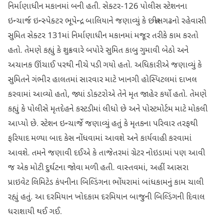
નિર્માણાધીન મકાનમાં બની હતી. સેક્ટર-126 પોલીસ સ્ટેશનના
ઇન્ચાર્જ ઇન્સ્પેક્ટર ભૂપેન્દ્ર બાલિયાને જણાવ્યું કે છત્તીસગઢનો રહેવાસી
સુમિત સેક્ટર 131માં નિર્માણાધીન મકાનમાં મજૂર તરીકે કામ કરતો
હતો. તેમણે કહ્યું કે શુક્રવારે બપોરે સુમિત કાબુ ગુમાવી બેઠો અને
અચાનક ઊંચાઈ પરથી નીચે પડી ગયો હતો. અધિકારીએ જણાવ્યું કે
સુમિતને ગંભીર હાલતમાં સારવાર માટે ખાનગી હોસ્પિટલમાં દાખલ
કરવામાં આવ્યો હતો, જ્યાં ડોક્ટરોએ તેને મૃત જાહેર કર્યો હતો. તેમણે
કહ્યું કે પોલીસે મૃતદેહને કસ્ટડીમાં લીધો છે અને પોસ્ટમોર્ટમ માટે મોકલી
આપ્યો છે. સ્ટેશન ઇન્ચાર્જે જણાવ્યું હતું કે મૃતકના પરિવાર તરફથી
ફરિયાદ મળ્યા બાદ કેસ નોંધવામાં આવશે અને કાર્યવાહી કરવામાં
આવશે. તમને જણાવી દઈએ કે તાજેતરમાં ગ્રેટર નોઇડામાં પણ આવી
જ એક મોટી દુર્ઘટના જોવા મળી હતી. વાસ્તવમાં, અહીં આસરા
પ્રાઇવેટ લિમિટેડ કંપનીના બિલ્ડિંગના ભોંયરામાં બાંધકામનું કામ ચાલી
રહ્યું હતું. આ દરમિયાન ખોદકામ દરમિયાન બાજુની બિલ્ડિંગની દિવાલ
ધરાશાયી થઈ ગઈ.