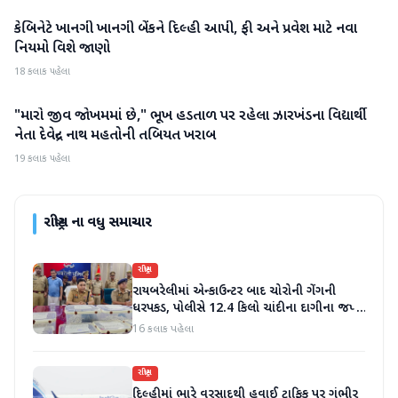
કેબિનેટે ખાનગી ખાનગી બેંકને દિલ્હી આપી, ફી અને પ્રવેશ માટે નવા
રાષ્ટ્રીય
નિયમો વિશે જાણો
18 કલાક પહેલા
"મારો જીવ જોખમમાં છે," ભૂખ હડતાળ પર રહેલા ઝારખંડના વિદ્યાર્થી
રાષ્ટ્રીય
નેતા દેવેન્દ્ર નાથ મહતોની તબિયત ખરાબ
19 કલાક પહેલા
રાષ્ટ્રીય
ના વધુ સમાચાર
રાષ્ટ્રીય
રાયબરેલીમાં એન્કાઉન્ટર બાદ ચોરોની ગેંગની
ધરપકડ, પોલીસે 12.4 કિલો ચાંદીના દાગીના જપ્ત
કર્યા
16 કલાક પહેલા
રાષ્ટ્રીય
દિલ્હીમાં ભારે વરસાદથી હવાઈ ટ્રાફિક પર ગંભીર