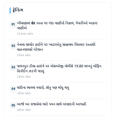
ટ્રેન્ડિંગ
ખીમાણામાં જાહેર રસ્તા પર ગંદા પાણીનો નિકાલ, વેપારીઓ આકરા
01
પાણીએ
18 કલાક પહેલા
નેનાવા-સાંચોર હાઈવે પર ખાડાઓનું સામ્રાજ્ય બિસ્માર રસ્તાથી
02
વાહનચાલકો પરેશાન
2 દિવસ પહેલા
પાલનપુર-ડીસા હાઇવે પર એસઓજી પોલીસે 19.80 લાખનું મોર્ફિન
03
હિરોઈન ઝડપી પાડ્યું
2 દિવસ પહેલા
ચાંદીના ભાવમાં વધારો, સોનું પણ મોંઘુ થયું
04
3 દિવસ પહેલા
આજે આ રાજ્યોમાં ભારે પવન સાથે વરસાદની આગાહી
05
4 દિવસ પહેલા