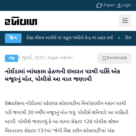
E-Paper
|
Login
NET પરીક્ષા લીકના આરોપો પર રાહુલ ગાંધીએ કેન્દ્ર પર પ્રહાર કર્યા
બ્રેકિંગ
●
હિંમતનગરમાં 
5 જુલાઈ, 2025
|
Super Admin
Bookmark
રાષ્ટ્રીય
નોઈડામાં બાંધકામ હેઠળની ઇમારત પરથી પડીને એક
મજૂરનું મોત, પોલીસે આ વાત જણાવી
ઉત્તર પ્રદેશના નોઈડામાં રહેણાંક સોસાયટીના નિર્માણાધીન મકાન પરથી
પડી જવાથી 20 વર્ષીય મજૂરનું મોત થયું. પોલીસે શનિવારે આ માહિતી
આપી. પોલીસે જણાવ્યું કે આ ઘટના સેક્ટર 126 પોલીસ સ્ટેશન
વિસ્તારના સેક્ટર-131માં 'જેપી વિશ ટાઉન સોસાયટી'માં એક