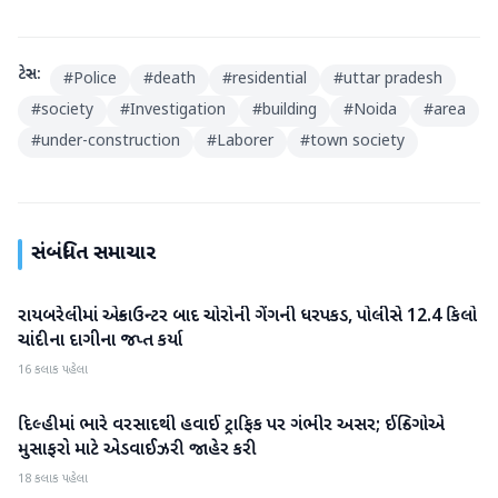
ટેગ્સ:
#
Police
#
death
#
residential
#
uttar pradesh
#
society
#
Investigation
#
building
#
Noida
#
area
#
under-construction
#
Laborer
#
town society
સંબંધિત સમાચાર
રાયબરેલીમાં એન્કાઉન્ટર બાદ ચોરોની ગેંગની ધરપકડ, પોલીસે 12.4 કિલો
રાષ્ટ્રીય
ચાંદીના દાગીના જપ્ત કર્યા
16 કલાક પહેલા
દિલ્હીમાં ભારે વરસાદથી હવાઈ ટ્રાફિક પર ગંભીર અસર; ઈન્ડિગોએ
રાષ્ટ્રીય
મુસાફરો માટે એડવાઈઝરી જાહેર કરી
18 કલાક પહેલા