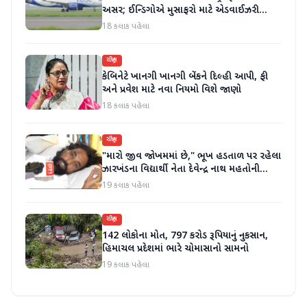
અસર; ઈન્ડિગોએ મુસાફરો માટે એડવાઈઝરી
જાહેર કરી
18 કલાક પહેલા
રાષ્ટ્રીય
કેબિનેટે ખાનગી ખાનગી બેંકને દિલ્હી આપી, ફી
અને પ્રવેશ માટે નવા નિયમો વિશે જાણો
18 કલાક પહેલા
રાષ્ટ્રીય
"મારો જીવ જોખમમાં છે," ભૂખ હડતાળ પર રહેલા
ઝારખંડના વિદ્યાર્થી નેતા દેવેન્દ્ર નાથ મહતોની
તબિયત ખરાબ
19 કલાક પહેલા
રાષ્ટ્રીય
142 લોકોના મોત, 797 કરોડ રૂપિયાનું નુકસાન,
હિમાચલ પ્રદેશમાં ભારે ચોમાસાનો સામનો
19 કલાક પહેલા