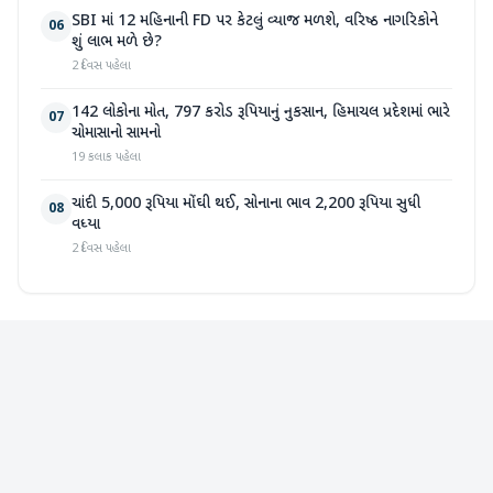
SBI માં 12 મહિનાની FD પર કેટલું વ્યાજ મળશે, વરિષ્ઠ નાગરિકોને
06
શું લાભ મળે છે?
2 દિવસ પહેલા
142 લોકોના મોત, 797 કરોડ રૂપિયાનું નુકસાન, હિમાચલ પ્રદેશમાં ભારે
07
ચોમાસાનો સામનો
19 કલાક પહેલા
ચાંદી 5,000 રૂપિયા મોંઘી થઈ, સોનાના ભાવ 2,200 રૂપિયા સુધી
08
વધ્યા
2 દિવસ પહેલા