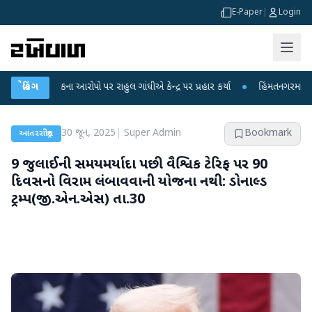
E-Paper
|
Login
 આરોપો પર રાહુલ ગાંધીએ કેન્દ્ર પર પ્રહાર કર્યા
બ્રેકિંગ
●
હિંમતનગરમાં રહસ્યમય વાયરસ કે 
30 જૂન, 2025
|
Super Admin
Bookmark
આંતરરાષ્ટ્રીય
9 જુલાઈની સમયમર્યાદા પછી વૈશ્વિક ટેરિફ પર 90
દિવસનો વિરામ લંબાવવાની યોજના નથી: ડોનાલ્ડ
ટ્રમ્પ(જી.એન.એસ) તા.30