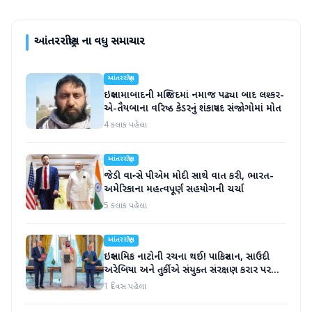
આંતરરાષ્ટ્રીય
ના વધુ સમાચાર
આંતરરાષ્ટ્રીય
ઇસ્લામાબાદની મસ્જિદમાં નમાજ પઢ્યા બાદ લશ્કર-
એ-તૈયબાના વરિષ્ઠ કેડરનું શંકાસ્પદ સંજોગોમાં મોત
4 કલાક પહેલા
આંતરરાષ્ટ્રીય
જેડી વાન્સે પીએમ મોદી સાથે વાત કરી, ભારત-
અમેરિકાના મહત્વપૂર્ણ સહયોગની ચર્ચા
5 કલાક પહેલા
આંતરરાષ્ટ્રીય
ઇસ્લામિક નાટોની રચના થઈ! પાકિસ્તાન, સાઉદી
અરેબિયા અને તુર્કીએ સંયુક્ત સંરક્ષણ કરાર પર
હસ્તાક્ષર
1 દિવસ પહેલા