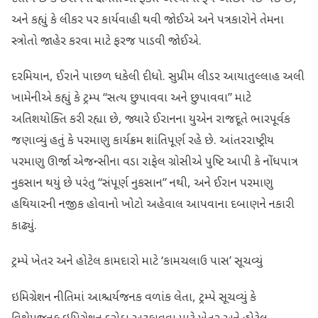
અને કહ્યું કે લીકર પર કાર્યવાહી થવી જોઈએ અને પત્રકારોને તેમના
સ્ત્રોતો જાહેર કરવા માટે ફરજ પાડવી જોઈએ.
દરમિયાન, ઈરાને પાછળ ધકેલી દીધો. સુપ્રીમ લીડર આયાતુલ્લાહ અલી
ખામેનીએ કહ્યું કે ટ્રમ્પ “સત્ય છુપાવવા અને છુપાવવા” માટે
અતિશયોક્તિ કરી રહ્યા છે, જ્યારે ઈરાનના યુએન રાજદૂતે ભારપૂર્વક
જણાવ્યું હતું કે પરમાણુ કાર્યક્રમ શાંતિપૂર્ણ રહે છે. આંતરરાષ્ટ્રીય
પરમાણુ ઊર્જા એજન્સીના વડા રાફેલ ગ્રોસીએ પુષ્ટિ આપી કે નોંધપાત્ર
નુકસાન થયું છે પરંતુ “સંપૂર્ણ નુકસાન” નથી, અને ઈરાન પરમાણુ
હથિયારની નજીક હોવાનો ખોટો અહેવાલ આપવાના દબાણને નકારી
કાઢ્યું.
ટ્રમ્પે ખેતર અને હોટેલ કામદારો માટે ‘કામચલાઉ પાસ’ સૂચવ્યું
ઇમિગ્રેશન નીતિમાં આશ્ચર્યજનક વળાંક લેતા, ટ્રમ્પે સૂચવ્યું કે