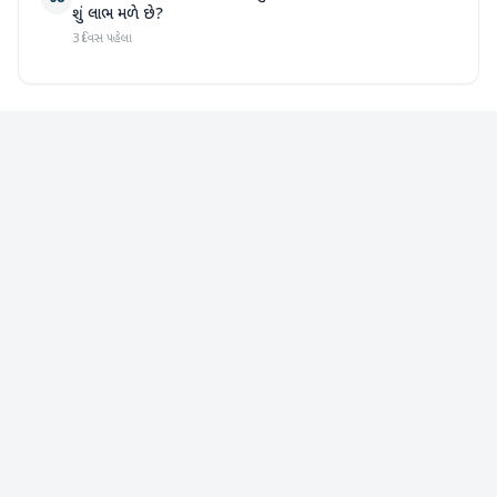
શું લાભ મળે છે?
3 દિવસ પહેલા