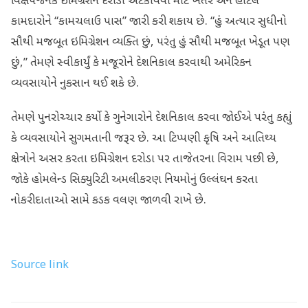
વિક્ષેપજનક ઇમિગ્રેશન દરોડા અટકાવવા માટે ખેતર અને હોટેલ
કામદારોને “કામચલાઉ પાસ” જારી કરી શકાય છે. “હું અત્યાર સુધીનો
સૌથી મજબૂત ઇમિગ્રેશન વ્યક્તિ છું, પરંતુ હું સૌથી મજબૂત ખેડૂત પણ
છું,” તેમણે સ્વીકાર્યું કે મજૂરોને દેશનિકાલ કરવાથી અમેરિકન
વ્યવસાયોને નુકસાન થઈ શકે છે.
તેમણે પુનરોચ્ચાર કર્યો કે ગુનેગારોને દેશનિકાલ કરવા જોઈએ પરંતુ કહ્યું
કે વ્યવસાયોને સુગમતાની જરૂર છે. આ ટિપ્પણી કૃષિ અને આતિથ્ય
ક્ષેત્રોને અસર કરતા ઇમિગ્રેશન દરોડા પર તાજેતરના વિરામ પછી છે,
જોકે હોમલેન્ડ સિક્યુરિટી અમલીકરણ નિયમોનું ઉલ્લંઘન કરતા
નોકરીદાતાઓ સામે કડક વલણ જાળવી રાખે છે.
Source link