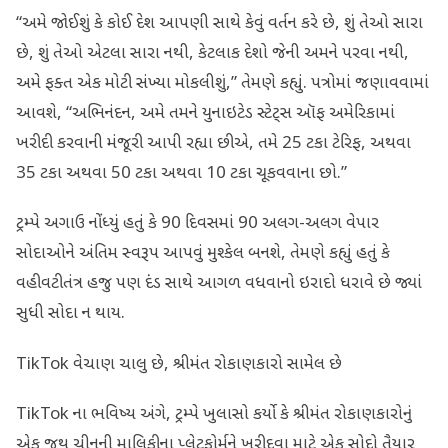
“અમે જોઈશું કે કોઈ દેશ આપણી સાથે કેવું વર્તન કરે છે, શું તેઓ સારા
છે, શું તેઓ એટલા સારા નથી, કેટલાક દેશો જેની અમને પરવા નથી,
અમે ફક્ત એક મોટી સંખ્યા મોકલીશું,” તેમણે કહ્યું. પત્રોમાં જણાવવામાં
આવશે, “અભિનંદન, અમે તમને યુનાઇટેડ સ્ટેટ્સ ઑફ અમેરિકામાં
ખરીદી કરવાની મંજૂરી આપી રહ્યા છીએ, તમે 25 ટકા ટેરિફ, અથવા
35 ટકા અથવા 50 ટકા અથવા 10 ટકા ચૂકવવાના છો.”
ટ્રમ્પે અગાઉ નોંધ્યું હતું કે 90 દિવસમાં 90 અલગ-અલગ વેપાર
સોદાઓને અંતિમ સ્વરૂપ આપવું મુશ્કેલ બનશે, તેમણે કહ્યું હતું કે
વહીવટીતંત્ર હજુ પણ દંડ સાથે આગળ વધવાનો ઇરાદો ધરાવે છે જ્યાં
સુધી સોદા ન થાય.
TikTok વેચાણ ચાલુ છે, શ્રીમંત રોકાણકારો સામેલ છે
TikTok ના ભવિષ્ય અંગે, ટ્રમ્પે ખુલાસો કર્યો કે શ્રીમંત રોકાણકારોનું
એક જૂથ ચીનની માલિકીના પ્લેટફોર્મને ખરીદવા માટે એક સોદો તૈયાર