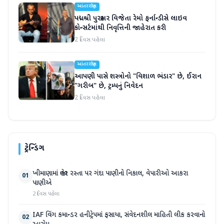
આંતરરાષ્ટ્રીય
પદ્મશ્રી પુરસ્કાર વિજેતા રેમો ફર્નાન્ડીસે લાઇવ
કોન્સર્ટમાંથી નિવૃત્તિની જાહેરાત કરી
2 દિવસ પહેલા
આંતરરાષ્ટ્રીય
આપણી પાસે શસ્ત્રોનો "વિશાળ ભંડાર" છે, ઈરાન
"ગરીબ" છે, ટ્રમ્પનું નિવેદન
2 દિવસ પહેલા
ટ્રેન્ડિંગ
ખીમાણામાં જાહેર રસ્તા પર ગંદા પાણીનો નિકાલ, વેપારીઓ આકરા
01
પાણીએ
2 દિવસ પહેલા
IAF વિંગ કમાન્ડર હનીટ્રેપમાં ફસાયા, સંવેદનશીલ માહિતી લીક કરવાનો
02