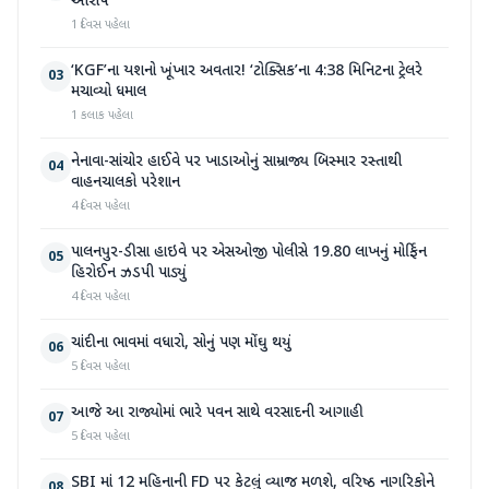
આરોપ
1 દિવસ પહેલા
‘KGF’ના યશનો ખૂંખાર અવતાર! ‘ટોક્સિક’ના 4:38 મિનિટના ટ્રેલરે
03
મચાવ્યો ધમાલ
1 કલાક પહેલા
નેનાવા-સાંચોર હાઈવે પર ખાડાઓનું સામ્રાજ્ય બિસ્માર રસ્તાથી
04
વાહનચાલકો પરેશાન
4 દિવસ પહેલા
પાલનપુર-ડીસા હાઇવે પર એસઓજી પોલીસે 19.80 લાખનું મોર્ફિન
05
હિરોઈન ઝડપી પાડ્યું
4 દિવસ પહેલા
ચાંદીના ભાવમાં વધારો, સોનું પણ મોંઘુ થયું
06
5 દિવસ પહેલા
આજે આ રાજ્યોમાં ભારે પવન સાથે વરસાદની આગાહી
07
5 દિવસ પહેલા
SBI માં 12 મહિનાની FD પર કેટલું વ્યાજ મળશે, વરિષ્ઠ નાગરિકોને
08