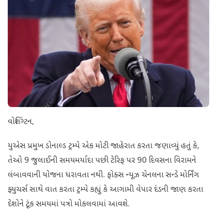
વોશિંગ્ટન,
યુએસ પ્રમુખ ડોનાલ્ડ ટ્રમ્પે એક મોટી જાહેરાત કરતા જણાવ્યું હતું કે,
તેઓ 9 જુલાઈની સમયમર્યાદા પછી ટેરિફ પર 90 દિવસના વિરામને
લંબાવવાની યોજના ધરાવતા નથી. ફોક્સ ન્યૂઝ ચેનલના સન્ડે મોર્નિંગ
ફ્યુચર્સ સાથે વાત કરતા ટ્રમ્પે કહ્યું કે આગામી વેપાર દંડની જાણ કરતા
દેશોને ટૂંક સમયમાં પત્રો મોકલવામાં આવશે.