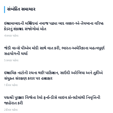
સંબંધિત સમાચાર
ઇસ્લામાબાદની મસ્જિદમાં નમાજ પઢ્યા બાદ લશ્કર-એ-તૈયબાના વરિષ્ઠ
આંતરરાષ્ટ્રીય
કેડરનું શંકાસ્પદ સંજોગોમાં મોત
4 કલાક પહેલા
જેડી વાન્સે પીએમ મોદી સાથે વાત કરી, ભારત-અમેરિકાના મહત્વપૂર્ણ
આંતરરાષ્ટ્રીય
સહયોગની ચર્ચા
5 કલાક પહેલા
ઇસ્લામિક નાટોની રચના થઈ! પાકિસ્તાન, સાઉદી અરેબિયા અને તુર્કીએ
આંતરરાષ્ટ્રીય
સંયુક્ત સંરક્ષણ કરાર પર હસ્તાક્ષર
1 દિવસ પહેલા
પદ્મશ્રી પુરસ્કાર વિજેતા રેમો ફર્નાન્ડીસે લાઇવ કોન્સર્ટમાંથી નિવૃત્તિની
આંતરરાષ્ટ્રીય
જાહેરાત કરી
2 દિવસ પહેલા