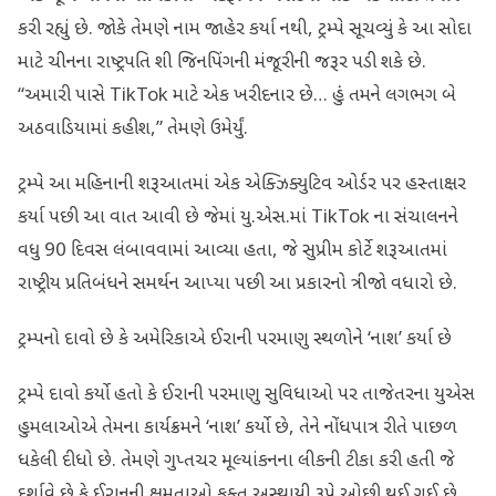
કરી રહ્યું છે. જોકે તેમણે નામ જાહેર કર્યા નથી, ટ્રમ્પે સૂચવ્યું કે આ સોદા
માટે ચીનના રાષ્ટ્રપતિ શી જિનપિંગની મંજૂરીની જરૂર પડી શકે છે.
“અમારી પાસે TikTok માટે એક ખરીદનાર છે… હું તમને લગભગ બે
અઠવાડિયામાં કહીશ,” તેમણે ઉમેર્યું.
ટ્રમ્પે આ મહિનાની શરૂઆતમાં એક એક્ઝિક્યુટિવ ઓર્ડર પર હસ્તાક્ષર
કર્યા પછી આ વાત આવી છે જેમાં યુ.એસ.માં TikTok ના સંચાલનને
વધુ 90 દિવસ લંબાવવામાં આવ્યા હતા, જે સુપ્રીમ કોર્ટે શરૂઆતમાં
રાષ્ટ્રીય પ્રતિબંધને સમર્થન આપ્યા પછી આ પ્રકારનો ત્રીજો વધારો છે.
ટ્રમ્પનો દાવો છે કે અમેરિકાએ ઈરાની પરમાણુ સ્થળોને ‘નાશ’ કર્યા છે
ટ્રમ્પે દાવો કર્યો હતો કે ઈરાની પરમાણુ સુવિધાઓ પર તાજેતરના યુએસ
હુમલાઓએ તેમના કાર્યક્રમને ‘નાશ’ કર્યો છે, તેને નોંધપાત્ર રીતે પાછળ
ધકેલી દીધો છે. તેમણે ગુપ્તચર મૂલ્યાંકનના લીકની ટીકા કરી હતી જે
દર્શાવે છે કે ઈરાનની ક્ષમતાઓ ફક્ત અસ્થાયી રૂપે ઓછી થઈ ગઈ છે,