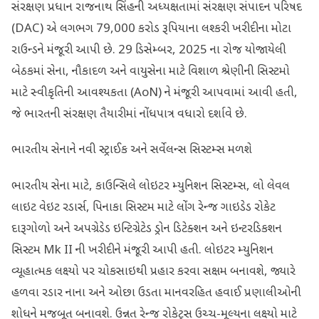
સંરક્ષણ પ્રધાન રાજનાથ સિંહની અધ્યક્ષતામાં સંરક્ષણ સંપાદન પરિષદ
(DAC) એ લગભગ 79,000 કરોડ રૂપિયાના લશ્કરી ખરીદીના મોટા
રાઉન્ડને મંજૂરી આપી છે. 29 ડિસેમ્બર, 2025 ના રોજ યોજાયેલી
બેઠકમાં સેના, નૌકાદળ અને વાયુસેના માટે વિશાળ શ્રેણીની સિસ્ટમો
માટે સ્વીકૃતિની આવશ્યકતા (AoN) ને મંજૂરી આપવામાં આવી હતી,
જે ભારતની સંરક્ષણ તૈયારીમાં નોંધપાત્ર વધારો દર્શાવે છે.
ભારતીય સેનાને નવી સ્ટ્રાઈક અને સર્વેલન્સ સિસ્ટમ્સ મળશે
ભારતીય સેના માટે, કાઉન્સિલે લોઇટર મ્યુનિશન સિસ્ટમ્સ, લો લેવલ
લાઇટ વેઇટ રડાર્સ, પિનાકા સિસ્ટમ માટે લોંગ રેન્જ ગાઇડેડ રોકેટ
દારૂગોળો અને અપગ્રેડેડ ઇન્ટિગ્રેટેડ ડ્રોન ડિટેક્શન અને ઇન્ટરડિકશન
સિસ્ટમ Mk II ની ખરીદીને મંજૂરી આપી હતી. લોઇટર મ્યુનિશન
વ્યૂહાત્મક લક્ષ્યો પર ચોકસાઇથી પ્રહાર કરવા સક્ષમ બનાવશે, જ્યારે
હળવા રડાર નાના અને ઓછા ઉડતા માનવરહિત હવાઈ પ્રણાલીઓની
શોધને મજબૂત બનાવશે. ઉન્નત રેન્જ રોકેટ્સ ઉચ્ચ-મૂલ્યના લક્ષ્યો માટે