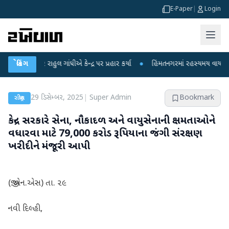
E-Paper
|
Login
 રાહુલ ગાંધીએ કેન્દ્ર પર પ્રહાર કર્યા
બ્રેકિંગ
●
હિંમતનગરમાં રહસ્યમય વાયરસ કે ચાંદીપુર
29 ડિસેમ્બર, 2025
|
Super Admin
Bookmark
રાષ્ટ્રીય
કેન્દ્ર સરકારે સેના, નૌકાદળ અને વાયુસેનાની ક્ષમતાઓને
વધારવા માટે 79,000 કરોડ રૂપિયાના જંગી સંરક્ષણ
ખરીદીને મંજૂરી આપી
(જી.એન.એસ) તા. ૨૯
નવી દિલ્હી,