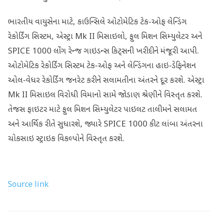
ભારતીય વાયુસેના માટે, કાઉન્સિલે ઓટોમેટિક ટેક-ઓફ લેન્ડિંગ
રેકોર્ડિંગ સિસ્ટમ, એસ્ટ્રા Mk II મિસાઇલો, ફુલ મિશન સિમ્યુલેટર અને
SPICE 1000 લોંગ રેન્જ ગાઇડન્સ કિટ્સની ખરીદીને મંજૂરી આપી.
ઓટોમેટિક રેકોર્ડિંગ સિસ્ટમ ટેક-ઓફ અને લેન્ડિંગના હાઇ-ડેફિનેશન
ઓલ-વેધર રેકોર્ડિંગ જનરેટ કરીને સલામતીના અંતરને દૂર કરશે. એસ્ટ્રા
Mk II મિસાઇલ વિરોધી વિમાનો સામે જોડાણ શ્રેણીને વિસ્તૃત કરશે.
તેજસ ફાઇટર માટે ફુલ મિશન સિમ્યુલેટર પાઇલટ તાલીમને સલામત
અને આર્થિક રીતે સુધારશે, જ્યારે SPICE 1000 કીટ લાંબા અંતરના
ચોકસાઇ સ્ટ્રાઇક વિકલ્પોને વિસ્તૃત કરશે.
Source link