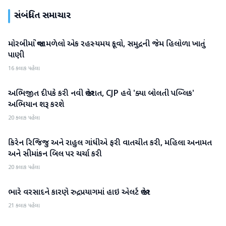
સંબંધિત સમાચાર
મોરબીમાં જોવા મળેલો એક રહસ્યમય કૂવો, સમુદ્રની જેમ હિલોળા ખાતું
રાષ્ટ્રીય
પાણી
16 કલાક પહેલા
અભિજીત દીપકે કરી નવી જાહેરાત, CJP હવે 'ક્યા બોલતી પબ્લિક'
રાષ્ટ્રીય
અભિયાન શરૂ કરશે
20 કલાક પહેલા
કિરેન રિજિજુ અને રાહુલ ગાંધીએ ફરી વાતચીત કરી, મહિલા અનામત
રાષ્ટ્રીય
અને સીમાંકન બિલ પર ચર્ચા કરી
20 કલાક પહેલા
ભારે વરસાદને કારણે રુદ્રપ્રયાગમાં હાઇ એલર્ટ જાહેર
રાષ્ટ્રીય
21 કલાક પહેલા