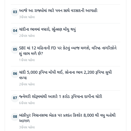
આજે આ રાજ્યોમાં ભારે પવન સાથે વરસાદની આગાહી
03
3 દિવસ પહેલા
ચાંદીના ભાવમાં વધારો, સોનું પણ મોંઘુ થયું
04
2 દિવસ પહેલા
SBI માં 12 મહિનાની FD પર કેટલું વ્યાજ મળશે, વરિષ્ઠ નાગરિકોને
05
શું લાભ મળે છે?
1 દિવસ પહેલા
ચાંદી 5,000 રૂપિયા મોંઘી થઈ, સોનાના ભાવ 2,200 રૂપિયા સુધી
06
વધ્યા
2 દિવસ પહેલા
જ્વેલરી શોરૂમમાંથી આશરે 1 કરોડ રૂપિયાના દાગીના ચોરી
07
6 દિવસ પહેલા
બાંકીપુર વિધાનસભા બેઠક પર પ્રશાંત કિશોર 8,000 થી વધુ મતોથી
08
આગળ
3 દિવસ પહેલા