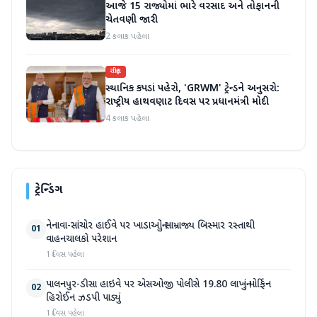
આજે 15 રાજ્યોમાં ભારે વરસાદ અને તોફાનની
ચેતવણી જારી
2 કલાક પહેલા
રાષ્ટ્રીય
સ્થાનિક કપડાં પહેરો, 'GRWM' ટ્રેન્ડને અનુસરો:
રાષ્ટ્રીય હાથવણાટ દિવસ પર પ્રધાનમંત્રી મોદી
4 કલાક પહેલા
ટ્રેન્ડિંગ
નેનાવા-સાંચોર હાઈવે પર ખાડાઓનું સામ્રાજ્ય બિસ્માર રસ્તાથી
01
વાહનચાલકો પરેશાન
1 દિવસ પહેલા
પાલનપુર-ડીસા હાઇવે પર એસઓજી પોલીસે 19.80 લાખનું મોર્ફિન
02
હિરોઈન ઝડપી પાડ્યું
1 દિવસ પહેલા