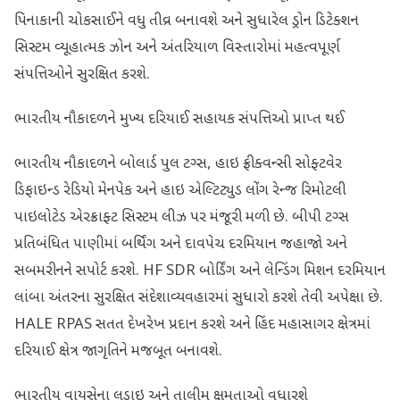
પિનાકાની ચોકસાઈને વધુ તીવ્ર બનાવશે અને સુધારેલ ડ્રોન ડિટેક્શન
સિસ્ટમ વ્યૂહાત્મક ઝોન અને અંતરિયાળ વિસ્તારોમાં મહત્વપૂર્ણ
સંપત્તિઓને સુરક્ષિત કરશે.
ભારતીય નૌકાદળને મુખ્ય દરિયાઈ સહાયક સંપત્તિઓ પ્રાપ્ત થઈ
ભારતીય નૌકાદળને બોલાર્ડ પુલ ટગ્સ, હાઇ ફ્રીક્વન્સી સોફ્ટવેર
ડિફાઇન્ડ રેડિયો મેનપેક અને હાઇ એલ્ટિટ્યુડ લોંગ રેન્જ રિમોટલી
પાઇલોટેડ એરક્રાફ્ટ સિસ્ટમ લીઝ પર મંજૂરી મળી છે. બીપી ટગ્સ
પ્રતિબંધિત પાણીમાં બર્થિંગ અને દાવપેચ દરમિયાન જહાજો અને
સબમરીનને સપોર્ટ કરશે. HF SDR બોર્ડિંગ અને લેન્ડિંગ મિશન દરમિયાન
લાંબા અંતરના સુરક્ષિત સંદેશાવ્યવહારમાં સુધારો કરશે તેવી અપેક્ષા છે.
HALE RPAS સતત દેખરેખ પ્રદાન કરશે અને હિંદ મહાસાગર ક્ષેત્રમાં
દરિયાઈ ક્ષેત્ર જાગૃતિને મજબૂત બનાવશે.
ભારતીય વાયુસેના લડાઇ અને તાલીમ ક્ષમતાઓ વધારશે