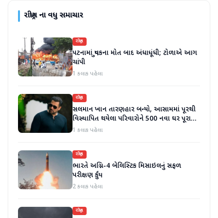
રાષ્ટ્રીય
ના વધુ સમાચાર
રાષ્ટ્રીય
પટનામાં યુવકના મોત બાદ અંધાધૂંધી; ટોળાએ આગ
ચાંપી
1 કલાક પહેલા
રાષ્ટ્રીય
સલમાન ખાન તારણહાર બન્યો, આસામમાં પૂરથી
વિસ્થાપિત થયેલા પરિવારોને 500 નવા ઘર પૂરા
પાડ્યા
1 કલાક પહેલા
રાષ્ટ્રીય
ભારતે અગ્નિ-4 બેલિસ્ટિક મિસાઇલનું સફળ
પરીક્ષણ કર્યું
2 કલાક પહેલા
રાષ્ટ્રીય