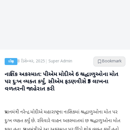
8 ડિસેમ્બર, 2025
|
Super Admin
Bookmark
રાષ્ટ્રીય
નાશિક અકસ્માત: પીએમ મોદીએ 6 શ્રદ્ધાળુઓના મોત
પર દુઃખ વ્યક્ત કર્યું, સીએમ ફડણવીસે ₹5 લાખના
વળતરની જાહેરાત કરી
પ્રધાનમંત્રી નરેન્દ્ર મોદીએ મહારાષ્ટ્રના નાસિકમાં શ્રદ્ધાળુઓના મોત પર
દુઃખ વ્યક્ત કર્યું છે. રવિવારે વાહન અકસ્માતમાં છ શ્રદ્ધાળુઓના મોત
થયા હતા. પ્રધાનમંત્રીએ આ અકસ્માત પર ઊંડો શોક વ્યક્ત કર્યો હતો.