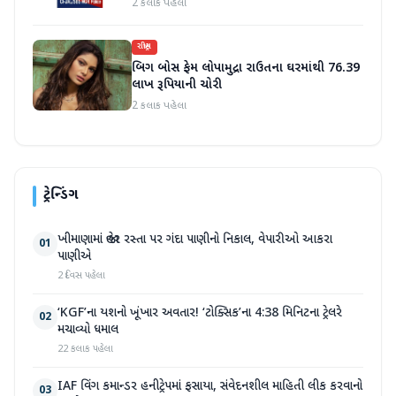
2 કલાક પહેલા
રાષ્ટ્રીય
બિગ બોસ ફેમ લોપામુદ્રા રાઉતના ઘરમાંથી 76.39
લાખ રૂપિયાની ચોરી
2 કલાક પહેલા
ટ્રેન્ડિંગ
ખીમાણામાં જાહેર રસ્તા પર ગંદા પાણીનો નિકાલ, વેપારીઓ આકરા
01
પાણીએ
2 દિવસ પહેલા
‘KGF’ના યશનો ખૂંખાર અવતાર! ‘ટોક્સિક’ના 4:38 મિનિટના ટ્રેલરે
02
મચાવ્યો ધમાલ
22 કલાક પહેલા
IAF વિંગ કમાન્ડર હનીટ્રેપમાં ફસાયા, સંવેદનશીલ માહિતી લીક કરવાનો
03