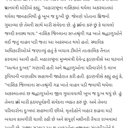
પ્રધાનમંત્રી મોદીએ કહ્યું, "મહારાષ્ટ્રના નાસિકમાં થયેલા અકસ્માતમાં
થયેલા જાનહાનિથી હું ખૂબ જ દુઃખી છું. જેમણે પોતાના પ્રિયજનો
ગુમાવ્યા છે તેમની સાથે મારી સંવેદના છે. હું પ્રાર્થના કરું છું કે ઘાયલો
જલ્દી સ્વસ્થ થાય." નાસિક જિલ્લાના સપ્તશ્રૃંગી ગઢ ખાતે શ્રદ્ધાળુઓને
લઈ જતું વાહન પડી જતાં આ અકસ્માત થયો હતો. સ્થાનિક
અધિકારીઓએ જણાવ્યું હતું કે બચાવ ટીમોને તાત્કાલિક તૈનાત
કરવામાં આવી હતી. મહારાષ્ટ્રના મુખ્યમંત્રી દેવેન્દ્ર ફડણવીસે આ ઘટનાને
"અત્યંત દુઃખદ" ગણાવી હતી અને શ્રદ્ધાળુઓના પરિવારોને 5 લાખ
રૂપિયાની નાણાકીય સહાયની જાહેરાત કરી હતી. ફડણવીસે કહ્યું હતું કે,
"નાસિક જિલ્લાના સપ્તશ્રૃંગી ગઢ ખાતે વાહન પડી જવાથી થયેલા
અકસ્માતમાં છ શ્રદ્ધાળુઓના જીવ ગુમાવવાથી ખૂબ જ દુઃખ થયું છે. હું
તેમના પ્રત્યે મારી હૃદયપૂર્વકની સંવેદના વ્યક્ત કરું છું. અમે તેમના
પરિવારોના દુઃખમાં સહભાગી છીએ. મૃતદેહોને બહાર કાઢવા માટે
બચાવ કામગીરી ચાલી રહી છે અને સંપૂર્ણ મશીનરી તૈયાર રાખવામાં