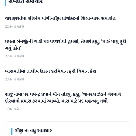
સંબંધિત સમાચાર
વારાણસીમાં સીએમ યોગીના ડ્રીમ પ્રોજેક્ટનો શિલાન્યાસ સમારોહ
રાષ્ટ્રીય
22 કલાક પહેલા
મમતા બેનર્જીની ગાડી પર પથ્થરોથી હુમલો, તેમણે કહ્યું, 'મારું માથું ફૂટી
રાષ્ટ્રીય
ગયું હોત'
22 કલાક પહેલા
બારામતીમાં તાલીમ ઉડાન દરમિયાન ફરી વિમાન ક્રેશ
રાષ્ટ્રીય
23 કલાક પહેલા
રાજીનામા પર ધર્મેન્દ્ર પ્રધાને મૌન તોડ્યું, કહ્યું, 'જનરલ ઝેડને ગેરમાર્ગે
રાષ્ટ્રીય
દોરવાનો પ્રયાસ કરવામાં આવ્યો, મારા માટે પદ મહત્વનું નથી'
1 દિવસ પહેલા
રાષ્ટ્રીય
ના વધુ સમાચાર