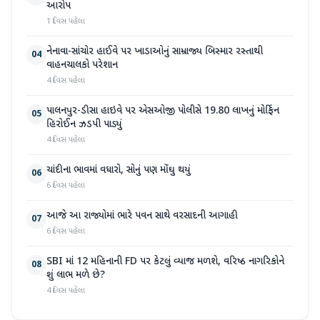
આરોપ
1 દિવસ પહેલા
નેનાવા-સાંચોર હાઈવે પર ખાડાઓનું સામ્રાજ્ય બિસ્માર રસ્તાથી
04
વાહનચાલકો પરેશાન
4 દિવસ પહેલા
પાલનપુર-ડીસા હાઇવે પર એસઓજી પોલીસે 19.80 લાખનું મોર્ફિન
05
હિરોઈન ઝડપી પાડ્યું
4 દિવસ પહેલા
ચાંદીના ભાવમાં વધારો, સોનું પણ મોંઘુ થયું
06
6 દિવસ પહેલા
આજે આ રાજ્યોમાં ભારે પવન સાથે વરસાદની આગાહી
07
6 દિવસ પહેલા
SBI માં 12 મહિનાની FD પર કેટલું વ્યાજ મળશે, વરિષ્ઠ નાગરિકોને
08
શું લાભ મળે છે?
4 દિવસ પહેલા