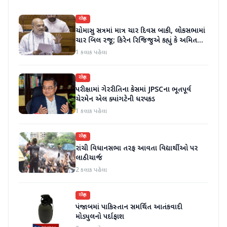
રાષ્ટ્રીય
ચોમાસુ સત્રમાં માત્ર ચાર દિવસ બાકી, લોકસભામાં
ચાર બિલ રજૂ; કિરેન રિજિજુએ કહ્યું કે અમિત
શાહ ચર્ચા પછી જવાબ આપશે
1 કલાક પહેલા
રાષ્ટ્રીય
પરીક્ષામાં ગેરરીતિના કેસમાં JPSCના ભૂતપૂર્વ
ચેરમેન એલ ક્યાંગટેની ધરપકડ
1 કલાક પહેલા
રાષ્ટ્રીય
રાંચી વિધાનસભા તરફ આવતા વિદ્યાર્થીઓ પર
લાઠીચાર્જ
2 કલાક પહેલા
રાષ્ટ્રીય
પંજાબમાં પાકિસ્તાન સમર્થિત આતંકવાદી
મોડ્યુલનો પર્દાફાશ