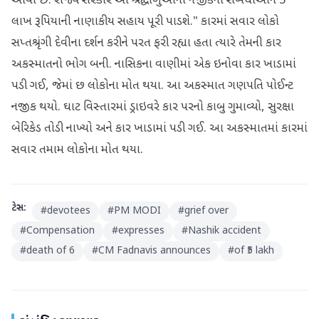
આવી છે. રાજ્ય સરકાર આ શ્રદ્ધાળુઓના નજીકના સંબંધીઓને 5
લાખ રૂપિયાની નાણાકીય સહાય પૂરી પાડશે." કારમાં સવાર લોકો
સપ્તશ્રૃંગી દેવીના દર્શન કરીને પરત ફરી રહ્યા હતા ત્યારે તેમની કાર
અકસ્માતનો ભોગ બની. નાસિકના વાણીમાં એક ઇનોવા કાર ખાડામાં
પડી ગઈ, જેમાં છ લોકોના મોત થયા. આ અકસ્માત ગણપતિ પોઈન્ટ
નજીક થયો. ઘાટ વિસ્તારમાં ડ્રાઇવરે કાર પરનો કાબુ ગુમાવ્યો, સુરક્ષા
બેરિકેડ તોડી નાખ્યો અને કાર ખાડામાં પડી ગઈ. આ અકસ્માતમાં કારમાં
સવાર તમામ લોકોના મોત થયા.
ટેગ્સ:
#
devotees
#
PM MODI
#
grief over
#
Compensation
#
expresses
#
Nashik accident
#
death of 6
#
CM Fadnavis announces
#
of ₹5 lakh