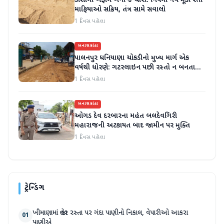
ડીસામાં બેફામ ખનીજ ચોરી: નિયમો નેવે મૂકી રેતી
માફિયાઓ સક્રિય, તંત્ર સામે સવાલો
1 દિવસ પહેલા
બનાસકાંઠા
પાલનપુર ધનિયાણા ચોકડીનો મુખ્ય માર્ગ એક
વર્ષથી ધોરણે: ગટરલાઇન પછી રસ્તો ન બનતા
હાલાકી
1 દિવસ પહેલા
બનાસકાંઠા
ઓગડ દેવ દરબારના મહંત બલદેવગિરી
મહારાજની અટકાયત બાદ જામીન પર મુક્તિ
1 દિવસ પહેલા
ટ્રેન્ડિંગ
ખીમાણામાં જાહેર રસ્તા પર ગંદા પાણીનો નિકાલ, વેપારીઓ આકરા
01
પાણીએ