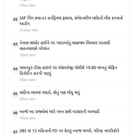
1 દિવસ પહેલા
IAF વિંગ કમાન્ડર હનીટ્રેપમાં ફસાયા, સંવેદનશીલ માહિતી લીક કરવાનો
02
આરોપ
18 કલાક પહેલા
નેનાવા-સાંચોર હાઈવે પર ખાડાઓનું સામ્રાજ્ય બિસ્માર રસ્તાથી
03
વાહનચાલકો પરેશાન
3 દિવસ પહેલા
પાલનપુર-ડીસા હાઇવે પર એસઓજી પોલીસે 19.80 લાખનું મોર્ફિન
04
હિરોઈન ઝડપી પાડ્યું
3 દિવસ પહેલા
ચાંદીના ભાવમાં વધારો, સોનું પણ મોંઘુ થયું
05
4 દિવસ પહેલા
આજે આ રાજ્યોમાં ભારે પવન સાથે વરસાદની આગાહી
06
5 દિવસ પહેલા
SBI માં 12 મહિનાની FD પર કેટલું વ્યાજ મળશે, વરિષ્ઠ નાગરિકોને
07