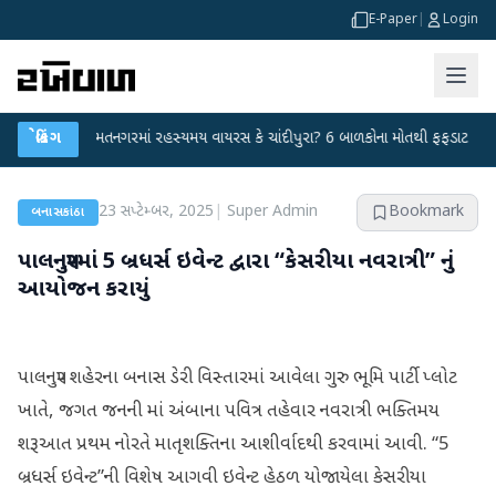
E-Paper
|
Login
●
હિંમતનગરમાં રહસ્યમય વાયરસ કે ચાંદીપુરા? 6 બાળકોના મોતથી ફફડાટ
બ્રેકિંગ
●
હવામા
23 સપ્ટેમ્બર, 2025
|
Super Admin
Bookmark
બનાસકાંઠા
પાલનપુરમાં 5 બ્રધર્સ ઇવેન્ટ દ્વારા “કેસરીયા નવરાત્રી” નું
આયોજન કરાયું
પાલનપુર શહેરના બનાસ ડેરી વિસ્તારમાં આવેલા ગુરુ ભૂમિ પાર્ટી પ્લોટ
ખાતે, જગત જનની માં અંબાના પવિત્ર તહેવાર નવરાત્રી ભક્તિમય
શરૂઆત પ્રથમ નોરતે માતૃશક્તિના આશીર્વાદથી કરવામાં આવી. “5
બ્રધર્સ ઇવેન્ટ”ની વિશેષ આગવી ઇવેન્ટ હેઠળ યોજાયેલા કેસરીયા