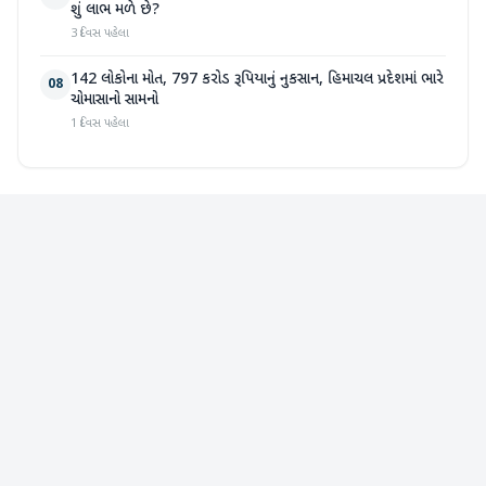
શું લાભ મળે છે?
3 દિવસ પહેલા
142 લોકોના મોત, 797 કરોડ રૂપિયાનું નુકસાન, હિમાચલ પ્રદેશમાં ભારે
08
ચોમાસાનો સામનો
1 દિવસ પહેલા