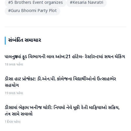
#
5 Brothers Event organizes
#
Kesaria Navratri
#
Guru Bhoomi Party Plot
સંબંધિત સમાચાર
પાલનપુરમાં ફૂડ વિભાગની લાલ આંખ:21 હોટેલ- રેસ્ટોરન્ટમાં સઘન ચેકિંગ
બનાસકાંઠા
18 કલાક પહેલા
ડીસા હાટ પ્રોજેક્ટ: ડી.એન.પી. કોલેજના વિદ્યાર્થીઓનો ઉત્સાહભેર
બનાસકાંઠા
સહયોગ
19 કલાક પહેલા
ડીસામાં બેફામ ખનીજ ચોરી: નિયમો નેવે મૂકી રેતી માફિયાઓ સક્રિય,
બનાસકાંઠા
તંત્ર સામે સવાલો
1 દિવસ પહેલા