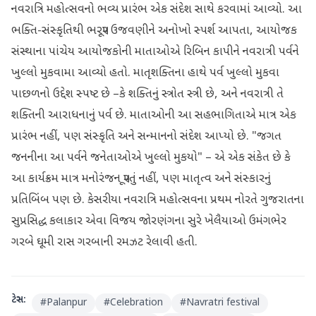
નવરાત્રિ મહોત્સવનો ભવ્ય પ્રારંભ એક સંદેશ સાથે કરવામાં આવ્યો. આ
ભક્તિ-સંસ્કૃતિથી ભરપૂર ઉજવણીને અનોખો સ્પર્શ આપતા, આયોજક
સંસ્થાના પાંચેય આયોજકોની માતાઓએ રિબિન કાપીને નવરાત્રી પર્વને
ખુલ્લો મુકવામા આવ્યો હતો. માતૃશક્તિના હાથે પર્વ ખુલ્લો મુકવા
પાછળનો ઉદ્દેશ સ્પષ્ટ છે –કે શક્તિનું સ્ત્રોત સ્ત્રી છે, અને નવરાત્રી તે
શક્તિની આરાધનાનું પર્વ છે. માતાઓની આ સહભાગિતાએ માત્ર એક
પ્રારંભ નહીં, પણ સંસ્કૃતિ અને સન્માનનો સંદેશ આપ્યો છે. "જગત
જનનીના આ પર્વને જનેતાઓએ ખુલ્લો મુકયો" – એ એક સંકેત છે કે
આ કાર્યક્રમ માત્ર મનોરંજન પૂરતું નહીં, પણ માતૃત્વ અને સંસ્કારનું
પ્રતિબિંબ પણ છે. કેસરીયા નવરાત્રિ મહોત્સવના પ્રથમ નોરતે ગુજરાતના
સુપ્રસિદ્ધ કલાકાર એવા વિજય જોરણંગના સુરે ખેલૈયાઓ ઉમંગભેર
ગરબે ઘૂમી રાસ ગરબાની રમઝટ રેલાવી હતી.
ટેગ્સ:
#
Palanpur
#
Celebration
#
Navratri festival