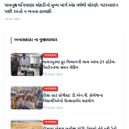
પાલનપુર ધનિયાણા ચોકડીનો મુખ્ય માર્ગ એક વર્ષથી ધોરણે: ગટરલાઇન
બનાસકાંઠા
પછી રસ્તો ન બનતા હાલાકી
1 દિવસ પહેલા
બનાસકાંઠા
ના વધુ સમાચાર
બનાસકાંઠા
પાલનપુરમાં ફૂડ વિભાગની લાલ આંખ:21 હોટેલ-
રેસ્ટોરન્ટમાં સઘન ચેકિંગ
18 કલાક પહેલા
બનાસકાંઠા
ડીસા હાટ પ્રોજેક્ટ: ડી.એન.પી. કોલેજના
વિદ્યાર્થીઓનો ઉત્સાહભેર સહયોગ
19 કલાક પહેલા
બનાસકાંઠા