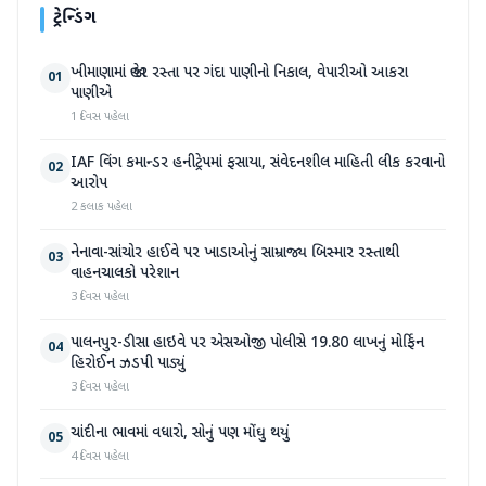
ટ્રેન્ડિંગ
ખીમાણામાં જાહેર રસ્તા પર ગંદા પાણીનો નિકાલ, વેપારીઓ આકરા
01
પાણીએ
1 દિવસ પહેલા
IAF વિંગ કમાન્ડર હનીટ્રેપમાં ફસાયા, સંવેદનશીલ માહિતી લીક કરવાનો
02
આરોપ
2 કલાક પહેલા
નેનાવા-સાંચોર હાઈવે પર ખાડાઓનું સામ્રાજ્ય બિસ્માર રસ્તાથી
03
વાહનચાલકો પરેશાન
3 દિવસ પહેલા
પાલનપુર-ડીસા હાઇવે પર એસઓજી પોલીસે 19.80 લાખનું મોર્ફિન
04
હિરોઈન ઝડપી પાડ્યું
3 દિવસ પહેલા
ચાંદીના ભાવમાં વધારો, સોનું પણ મોંઘુ થયું
05
4 દિવસ પહેલા