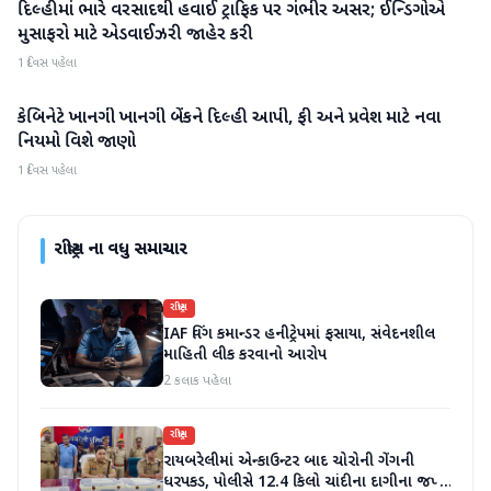
દિલ્હીમાં ભારે વરસાદથી હવાઈ ટ્રાફિક પર ગંભીર અસર; ઈન્ડિગોએ
રાષ્ટ્રીય
મુસાફરો માટે એડવાઈઝરી જાહેર કરી
1 દિવસ પહેલા
કેબિનેટે ખાનગી ખાનગી બેંકને દિલ્હી આપી, ફી અને પ્રવેશ માટે નવા
રાષ્ટ્રીય
નિયમો વિશે જાણો
1 દિવસ પહેલા
રાષ્ટ્રીય
ના વધુ સમાચાર
રાષ્ટ્રીય
IAF વિંગ કમાન્ડર હનીટ્રેપમાં ફસાયા, સંવેદનશીલ
માહિતી લીક કરવાનો આરોપ
2 કલાક પહેલા
રાષ્ટ્રીય
રાયબરેલીમાં એન્કાઉન્ટર બાદ ચોરોની ગેંગની
ધરપકડ, પોલીસે 12.4 કિલો ચાંદીના દાગીના જપ્ત