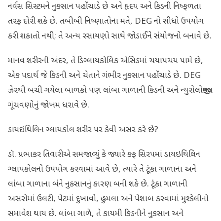
નર્વસ સિસ્ટમને નુકસાન પહોંચાડે છે અને હૃદય અને કિડની નિષ્ફળતા
તરફ દોરી શકે છે. તબીબી નિષ્ણાતોના મતે, DEG નો સીધો ઉપયોગ
કરી શકાતો નથી; તે અન્ય રસાયણો સાથે જોડાઈને સંયોજનો બનાવે છે.
માનવ શરીરની અંદર, તે ડિગ્લાયકોલિક એસિડમાં ચયાપચય પામે છે,
એક પદાર્થ જે કિડની અને ચેતાને ગંભીર નુકસાન પહોંચાડે છે. DEG
ઝેરથી બચી ગયેલા બાળકો પણ લાંબા ગાળાની કિડની અને ન્યુરોલોજીકલ
ગૂંચવણોનું જોખમ ધરાવે છે.
ડાયઇથિલિન ગ્લાયકોલ શરીર પર કેવી અસર કરે છે?
ડૉ. પ્રભાકર તિવારીએ સમજાવ્યું કે જ્યારે કફ સિરપમાં ડાયઇથિલિન
ગ્લાયકોલનો ઉપયોગ કરવામાં આવે છે, ત્યારે તે ટૂંકા ગાળાના અને
લાંબા ગાળાના બંને નુકસાનનું કારણ બની શકે છે. ટૂંકા ગાળાની
અસરોમાં ઉલટી, પેટમાં દુખાવો, હુમલા અને પેશાબ કરવામાં મુશ્કેલીનો
સમાવેશ થાય છે. લાંબા ગાળે, તે કાયમી કિડનીને નુકસાન અને