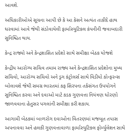
આવશે.
અધિકારીઓએ સૂચના આપી છે કે આ કેસને અત્યંત તાકીદે હાથ
ધરવામાં આવે જેથી સંડોવાયેલી ફાર્માસ્યુટિકલ કંપનીની જવાબદારી
સુનિશ્ચિત થાય.
કેન્દ્ર રાજ્યો અને કેન્દ્રશાસિત પ્રદેશો સાથે સમીક્ષા બેઠક યોજશે
કેન્દ્રીય આરોગ્ય સચિવ તમામ રાજ્ય અને કેન્દ્રશાસિત પ્રદેશોના મુખ્ય
સચિવો, આરોગ્ય સચિવો અને ડ્રગ કંટ્રોલર્સ સાથે વિડીયો કોન્ફરન્સ
બોલાવશે જેથી સમગ્ર ભારતમાં કફ સિરપના તર્કસંગત ઉપયોગને
સુનિશ્ચિત કરવા અને દવાઓ માટે કડક ગુણવત્તા નિયંત્રણ ધોરણો
જાળવવાના હેતુસર પગલાંની સમીક્ષા કરી શકાય.
આગામી બેઠકમાં બાળરોગ દવાઓના વિતરણમાં મજબૂત તપાસ
અપનાવવા અને હલકી ગુણવત્તાવાળા ફાર્માસ્યુટિકલ ફોર્મ્યુલેશન સાથે