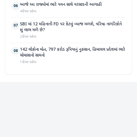
આજે આ રાજ્યોમાં ભારે પવન સાથે વરસાદની આગાહી
06
4 દિવસ પહેલા
SBI માં 12 મહિનાની FD પર કેટલું વ્યાજ મળશે, વરિષ્ઠ નાગરિકોને
07
શું લાભ મળે છે?
2 દિવસ પહેલા
142 લોકોના મોત, 797 કરોડ રૂપિયાનું નુકસાન, હિમાચલ પ્રદેશમાં ભારે
08
ચોમાસાનો સામનો
1 દિવસ પહેલા