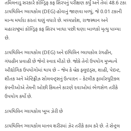
તમિલનાડુ સરકારે કોલ્ડ્રિફ કફ સિરપનું પરીક્ષણ કર્યું અને તેમાં 48.6 ટકા
ડાયથિલિન ગ્લાયકોલ (DEG) હોવાનું જાણવા મળ્યું, જે 0.01 ટકાની
માન્ય મર્યાદા કરતાં ઘણું વધારે છે. મધ્યપ્રદેશ, રાજસ્થાન અને
મહારાષ્ટ્રમાં કોલ્ડ્રિફ કફ સિરપ ખાધા પછી ઘણા બાળકો મૃત્યુ પામ્યા
છે.
ડાયથિલિન ગ્લાયકોલ (DEG) અને ઇથિલિન ગ્લાયકોલ રંગહીન,
ગંધહીન પ્રવાહી છે જેનો સ્વાદ મીઠો છે. જોકે તેનો ઉપયોગ મુખ્યત્વે
ઔદ્યોગિક ઉપયોગોમાં થાય છે – જેમ કે બ્રેક ફ્લુઇડ્સ, શાહી, પેઇન્ટ,
શીતક અને એન્ટિફ્રીઝ સોલવન્ટ્સનું ઉત્પાદન – કેટલીક ફાર્માસ્યુટિકલ
કંપનીઓએ તેમની ઓછી કિંમતને કારણે દવાઓમાં ભેળસેળ તરીકે
ઉપયોગ કર્યો છે.
ડાયથિલિન ગ્લાયકોલ ખૂબ ઝેરી છે
ડાયથિલિન ગ્લાયકોલ માનવ શરીરમાં ઝેર તરીકે કામ કરે છે. તે સેન્ટ્રલ