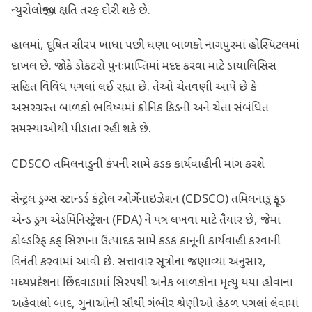
ન્યુરોલોજીકલ ક્ષતિ તરફ દોરી શકે છે.
હાલમાં, દૂષિત સીરપ ખાધા પછી ઘણા બાળકો નાગપુરમાં હોસ્પિટલમાં
દાખલ છે. જોકે ડોકટરો પુનઃપ્રાપ્તિમાં મદદ કરવા માટે ડાયાલિસિસ
સહિત વિવિધ પગલાં લઈ રહ્યા છે. તેઓ ચેતવણી આપે છે કે
અસરગ્રસ્ત બાળકો ભવિષ્યમાં ક્રોનિક કિડની અને ચેતા સંબંધિત
સમસ્યાઓથી પીડાતા રહી શકે છે.
CDSCO તમિલનાડુની કંપની સામે કડક કાર્યવાહીની માંગ કરશે
સેન્ટ્રલ ડ્રગ્સ સ્ટાન્ડર્ડ કંટ્રોલ ઓર્ગેનાઇઝેશન (CDSCO) તમિલનાડુ ફૂડ
એન્ડ ડ્રગ એડમિનિસ્ટ્રેશન (FDA) ને પત્ર લખવા માટે તૈયાર છે, જેમાં
કોલ્ડરિફ કફ સિરપના ઉત્પાદક સામે કડક કાનૂની કાર્યવાહી કરવાની
વિનંતી કરવામાં આવી છે. સત્તાવાર સૂત્રોના જણાવ્યા અનુસાર,
મધ્યપ્રદેશના છિંદવાડામાં સિરપથી અનેક બાળકોના મૃત્યુ થયા હોવાના
અહેવાલો બાદ, ગુનાઓની સૌથી ગંભીર શ્રેણીઓ હેઠળ પગલાં લેવામાં