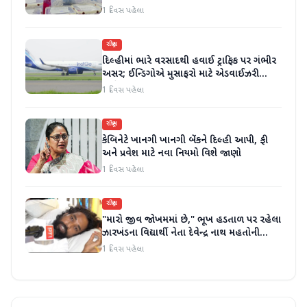
કર્યા
1 દિવસ પહેલા
રાષ્ટ્રીય
દિલ્હીમાં ભારે વરસાદથી હવાઈ ટ્રાફિક પર ગંભીર
અસર; ઈન્ડિગોએ મુસાફરો માટે એડવાઈઝરી
જાહેર કરી
1 દિવસ પહેલા
રાષ્ટ્રીય
કેબિનેટે ખાનગી ખાનગી બેંકને દિલ્હી આપી, ફી
અને પ્રવેશ માટે નવા નિયમો વિશે જાણો
1 દિવસ પહેલા
રાષ્ટ્રીય
"મારો જીવ જોખમમાં છે," ભૂખ હડતાળ પર રહેલા
ઝારખંડના વિદ્યાર્થી નેતા દેવેન્દ્ર નાથ મહતોની
તબિયત ખરાબ
1 દિવસ પહેલા