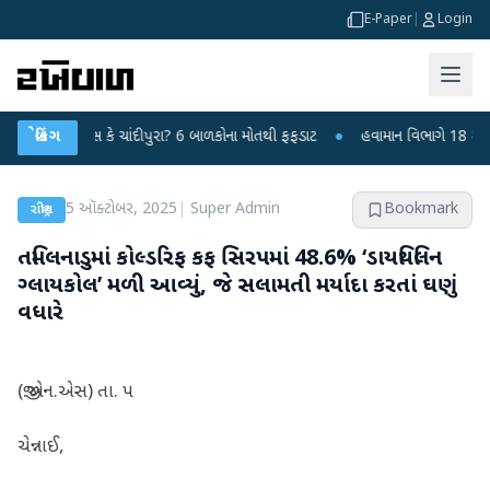
E-Paper
|
Login
ાયરસ કે ચાંદીપુરા? 6 બાળકોના મોતથી ફફડાટ
બ્રેકિંગ
●
હવામાન વિભાગે 18 રાજ્યો માટે ભાર
5 ઑક્ટોબર, 2025
|
Super Admin
Bookmark
રાષ્ટ્રીય
તમિલનાડુમાં કોલ્ડરિફ કફ સિરપમાં 48.6% ‘ડાયથિલિન
ગ્લાયકોલ’ મળી આવ્યું, જે સલામતી મર્યાદા કરતાં ઘણું
વધારે
(જી.એન.એસ) તા. ૫
ચેન્નાઈ,