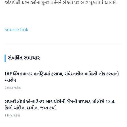
જોડાયેલી ઘટનાઓના પુનરાવર્તનને રોકવા પર ભાર મૂકવામાં આવશે.
Source link
સંબંધિત સમાચાર
IAF વિંગ કમાન્ડર હનીટ્રેપમાં ફસાયા, સંવેદનશીલ માહિતી લીક કરવાનો
રાષ્ટ્રીય
આરોપ
2 કલાક પહેલા
રાયબરેલીમાં એન્કાઉન્ટર બાદ ચોરોની ગેંગની ધરપકડ, પોલીસે 12.4
રાષ્ટ્રીય
કિલો ચાંદીના દાગીના જપ્ત કર્યા
1 દિવસ પહેલા