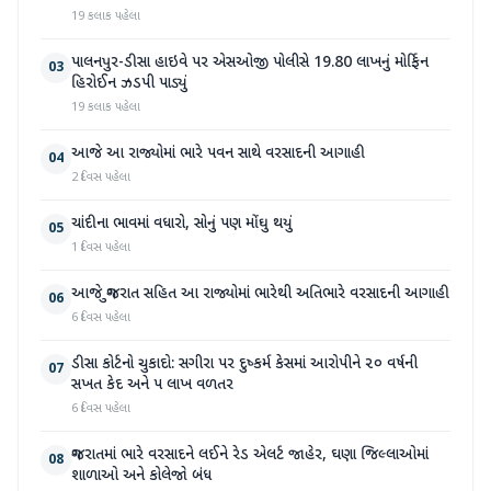
19 કલાક પહેલા
પાલનપુર-ડીસા હાઇવે પર એસઓજી પોલીસે 19.80 લાખનું મોર્ફિન
03
હિરોઈન ઝડપી પાડ્યું
19 કલાક પહેલા
આજે આ રાજ્યોમાં ભારે પવન સાથે વરસાદની આગાહી
04
2 દિવસ પહેલા
ચાંદીના ભાવમાં વધારો, સોનું પણ મોંઘુ થયું
05
1 દિવસ પહેલા
આજે ગુજરાત સહિત આ રાજ્યોમાં ભારેથી અતિભારે વરસાદની આગાહી
06
6 દિવસ પહેલા
ડીસા કોર્ટનો ચુકાદો: સગીરા પર દુષ્કર્મ કેસમાં આરોપીને ૨૦ વર્ષની
07
સખત કેદ અને ૫ લાખ વળતર
6 દિવસ પહેલા
ગુજરાતમાં ભારે વરસાદને લઈને રેડ એલર્ટ જાહેર, ઘણા જિલ્લાઓમાં
08
શાળાઓ અને કોલેજો બંધ