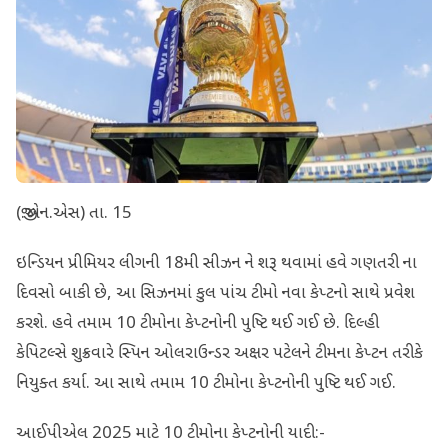
(જી.એન.એસ) તા. 15
ઇન્ડિયન પ્રીમિયર લીગની 18મી સીઝન ને શરૂ થવામાં હવે ગણતરી ના
દિવસો બાકી છે, આ સિઝનમાં કુલ પાંચ ટીમો નવા કેપ્ટનો સાથે પ્રવેશ
કરશે. હવે તમામ 10 ટીમોના કેપ્ટનોની પુષ્ટિ થઈ ગઈ છે. દિલ્હી
કેપિટલ્સે શુક્રવારે સ્પિન ઓલરાઉન્ડર અક્ષર પટેલને ટીમના કેપ્ટન તરીકે
નિયુક્ત કર્યા. આ સાથે તમામ 10 ટીમોના કેપ્ટનોની પુષ્ટિ થઈ ગઈ.
આઈપીએલ 2025 માટે 10 ટીમોના કેપ્ટનોની યાદી:-