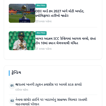
રમતગમત
ODI વર્લ્ડ કપ 2027 અંગે મોટી અપડેટ,
ક્વોલિફાયર તારીખો જાહેર
20 કલાક પહેલા
રમતગમત
બાબર આઝમ ICC રેન્કિંગમાં આગળ વધ્યો, છતાં
ટોપ 10માં સ્થાન મેળવવાથી વંચિત
21 કલાક પહેલા
ટ્રેન્ડિંગ
ગુજરાતમાં ખાનગી ટ્યુશન ક્લાસીસ પર આવશે કડક કાયદો
01
6 દિવસ પહેલા
નેનાવા-સાંચોર હાઈવે પર ખાડાઓનું સામ્રાજ્ય બિસ્માર રસ્તાથી
02
વાહનચાલકો પરેશાન