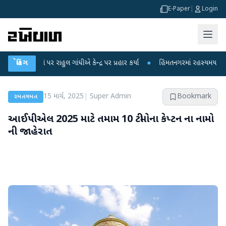
E-Paper
|
Login
પર રાહુલ ગાંધીએ કેન્દ્ર પર પ્રહાર કર્યા
બ્રેકિંગ
●
હિંમતનગરમાં રહસ્યમય વાયરસ કે ચાંદીપ
15 માર્ચ, 2025
|
Super Admin
Bookmark
રમતગમત
આઈપીએલ 2025 માટે તમામ 10 ટીમોના કેપ્ટન ના નામો
ની જાહેરાત