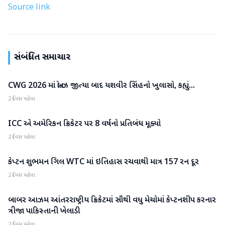
Source link
સંબંધિત સમાચાર
CWG 2026 માં બ્રોન્ઝ જીત્યા બાદ યશવીર સિંહનો ખુલાસો, કહ્યું...
રમતગમત
2 દિવસ પહેલા
ICC એ અમેરિકન ક્રિકેટર પર 8 વર્ષનો પ્રતિબંધ મૂક્યો
રમતગમત
2 દિવસ પહેલા
કેપ્ટન શુભમન ગિલ WTC માં ઇતિહાસ રચવાથી માત્ર 157 રન દૂર
રમતગમત
2 દિવસ પહેલા
બાબર આઝમ આંતરરાષ્ટ્રીય ક્રિકેટમાં સૌથી વધુ મેચોમાં કેપ્ટનશીપ કરનાર
રમતગમત
ત્રીજા પાકિસ્તાની ખેલાડી
2 દિવસ પહેલા