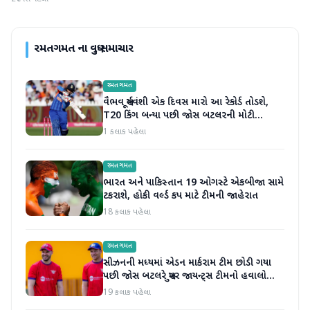
રમતગમત
ના વધુ સમાચાર
રમતગમત
વૈભવ સૂર્યવંશી એક દિવસ મારો આ રેકોર્ડ તોડશે,
T20 કિંગ બન્યા પછી જોસ બટલરની મોટી
ભવિષ્યવાણી
1 કલાક પહેલા
રમતગમત
ભારત અને પાકિસ્તાન 19 ઓગસ્ટે એકબીજા સામે
ટકરાશે, હોકી વર્લ્ડ કપ માટે ટીમની જાહેરાત
18 કલાક પહેલા
રમતગમત
સીઝનની મધ્યમાં એડન માર્કરામ ટીમ છોડી ગયા
પછી જોસ બટલરે સુપર જાયન્ટ્સ ટીમનો હવાલો
સંભાળ્યો
19 કલાક પહેલા