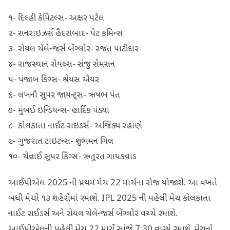
૧- દિલ્હી કેપિટલ્સ- અક્ષર પટેલ
૨- સનરાઇઝર્સ હૈદરાબાદ- પેટ કમિન્સ
૩- રોયલ ચેલેન્જર્સ બેંગ્લોર- રજત પાટીદાર
૪- રાજસ્થાન રોયલ્સ- સંજુ સેમસન
૫- પંજાબ કિંગ્સ- શ્રેયસ ઐયર
૬- લખનૌ સુપર જાયન્ટ્સ- ઋષભ પંત
૭- મુંબઈ ઇન્ડિયન્સ- હાર્દિક પંડ્યા
૮- કોલકાતા નાઈટ રાઇડર્સ- અજિંક્ય રહાણે
૯- ગુજરાત ટાઇટન્સ- શુભમન ગિલ
૧૦- ચેન્નાઈ સુપર કિંગ્સ- ઋતુરત ગાયકવાડ
આઈપીએલ 2025 ની પ્રથમ મેચ 22 માર્ચના રોજ યોજાશે. આ વખતે
બધી મેચો ૧૩ શહેરોમાં રમાશે. IPL 2025 ની પહેલી મેચ કોલકાતા
નાઈટ રાઈડર્સ અને રોયલ ચેલેન્જર્સ બેંગ્લોર વચ્ચે રમાશે.
આઈપીએલની પહેલી મેચ 22 માર્ચે સાંજે 7:30 વાગ્યે રમાશે. મેચનો