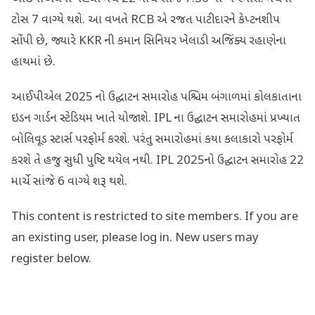
ટોસ 7 વાગ્યે થશે. આ વખતે RCB એ રજત પાટીદારને કેપ્ટનશીપ
સોંપી છે, જ્યારે KKR ની કમાન સિનિયર ખેલાડી અજિંક્ય રહાણેના
હાથમાં છે.
આઈપીએલ 2025 નો ઉદ્ઘાટન સમારોહ પશ્ચિમ બંગાળમાં કોલકાતાના
ઇડન ગાર્ડન સ્ટેડિયમ ખાતે યોજાશે. IPL ના ઉદ્ઘાટન સમારોહમાં પ્રખ્યાત
બોલિવૂડ સ્ટાર્સ પરફોર્મ કરશે. પરંતુ સમારોહમાં કયા કલાકારો પરફોર્મ
કરશે તે હજુ સુધી પુષ્ટિ થયેલ નથી. IPL 2025નો ઉદ્ઘાટન સમારોહ 22
માર્ચે સાંજે 6 વાગ્યે શરૂ થશે.
This content is restricted to site members. If you are
an existing user, please log in. New users may
register below.