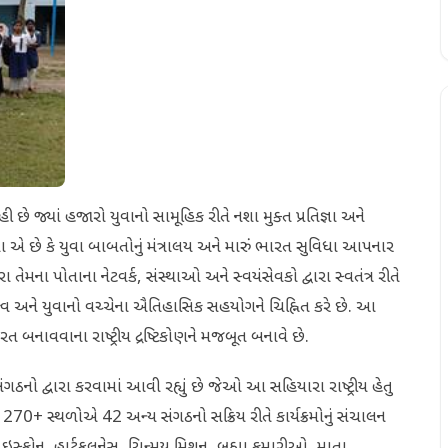
ે જ્યાં હજારો યુવાનો સામૂહિક રીતે નશા મુક્ત પ્રતિજ્ઞા અને
તા એ છે કે યુવા બાબતોનું મંત્રાલય અને મારું ભારત સુવિધા આપનાર
ા તેમના પોતાના નેટવર્ક, સંસ્થાઓ અને સ્વયંસેવકો દ્વારા સ્વતંત્ર રીતે
્વ અને યુવાનો વચ્ચેના ઐતિહાસિક સહયોગને ચિહ્નિત કરે છે. આ
બનાવવાના રાષ્ટ્રીય દ્રષ્ટિકોણને મજબૂત બનાવે છે.
ો દ્વારા કરવામાં આવી રહ્યું છે જેઓ આ સહિયારા રાષ્ટ્રીય હેતુ
0+ સ્થળોએ 42 અન્ય સંગઠનો સક્રિય રીતે કાર્યક્રમોનું સંચાલન
ઇસ્કોન, હાર્ટફુલનેસ, ચિન્મય મિશન, બ્રહ્મા કુમારીઓ, માતા