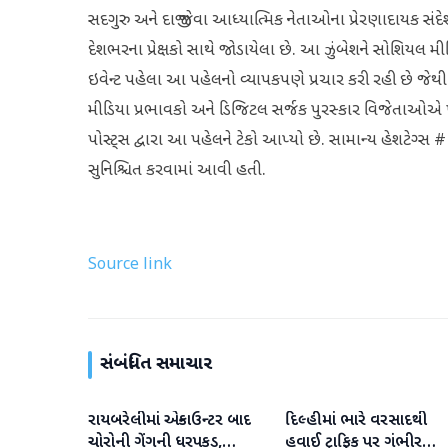
સદગુરુ અને દાજી જેવા આધ્યાત્મિક નેતાઓના પ્રેરણાદાયક 
દેશભરના પ્રેક્ષકો સાથે જોડાયેલા છે. આ ઝુંબેશને સોશિયલ 
ઇવેન્ટ પહેલા આ પહેલનો વ્યાપકપણે પ્રચાર કરી રહી છે જેથી
મીડિયા પ્રભાવકો અને ડિજિટલ સર્જક પુરસ્કાર વિજેતાઓએ 
પોસ્ટ્સ દ્વારા આ પહેલને ટેકો આપ્યો છે. સામાન્ય હે
સુનિશ્ચિત કરવામાં આવી હતી.
Source link
સંબંધિત સમાચાર
રાયબરેલીમાં એન્કાઉન્ટર બાદ
દિલ્હીમાં ભારે વરસાદથી
રાષ્ટ્રીય
રાષ્ટ્રીય
ચોરોની ગેંગની ધરપકડ,
હવાઈ ટ્રાફિક પર ગંભીર