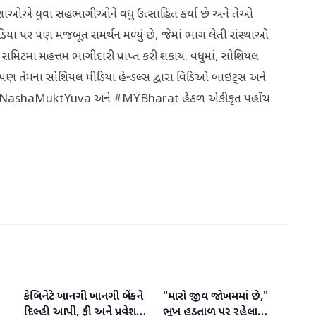
સંદેશાઓએ યુવા સહભાગીઓને વધુ ઉત્સાહિત કર્યા છે અને તેઓ
મીડિયા પર પણ મજબૂત સમર્થન મળ્યું છે, જેમાં ભાગ લેતી સંસ્થાઓ
 સમિટમાં મહત્તમ ભાગીદારી પ્રાપ્ત કરી શકાય. વધુમાં, સોશિયલ
પણ તેમના સોશિયલ મીડિયા હેન્ડલ્સ દ્વારા વિડિઓ બાઇટ્સ અને
શટેગ્સ #NashaMuktYuva અને #MYBharat હેઠળ એકીકૃત પહોંચ
કેબિનેટે ખાનગી ખાનગી બેંકને
"મારો જીવ જોખમમાં છે,"
રાષ્ટ્રીય
રાષ્ટ્રીય
દિલ્હી આપી, ફી અને પ્રવેશ
ભૂખ હડતાળ પર રહેલા