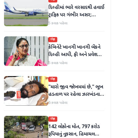
દિલ્હીમાં ભારે વરસાદથી હવાઈ
ટ્રાફિક પર ગંભીર અસર;
ઈન્ડિગોએ મુસાફરો માટે
5 કલાક પહેલા
એડવાઈઝરી જાહેર કરી
રાષ્ટ્રીય
કેબિનેટે ખાનગી ખાનગી બેંકને
દિલ્હી આપી, ફી અને પ્રવેશ
માટે નવા નિયમો વિશે જાણો
5 કલાક પહેલા
રાષ્ટ્રીય
"મારો જીવ જોખમમાં છે," ભૂખ
હડતાળ પર રહેલા ઝારખંડના
વિદ્યાર્થી નેતા દેવેન્દ્ર નાથ
6 કલાક પહેલા
મહતોની તબિયત ખરાબ
રાષ્ટ્રીય
142 લોકોના મોત, 797 કરોડ
રૂપિયાનું નુકસાન, હિમાચલ