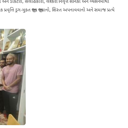
ત્તિઓ અને ડોકટરો, સલાહકારો, લશ્કરી નિવૃત્ત સૈનિકો અને વ્યસનમાંથી
વૃત્તિ ડ્રગ-મુક્ત જીવન જીવવાનો, શિસ્ત અપનાવવાનો અને સમાજ પ્રત્યે