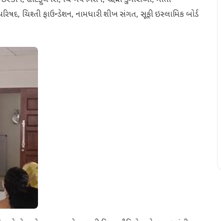
ષદ, ચિશ્તી ફાઉન્ડેશન, નામધારી શીખ સંગત, સૂફી ઇસ્લામિક બોર્ડ