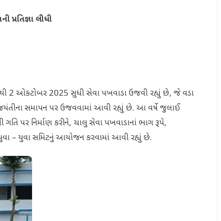
 પ્રતિજ્ઞા લીધી
ી 2 ઓક્ટોબર 2025 સુધી સેવા પખવાડા ઉજવી રહ્યું છે, જે વડા
ંધી જયંતીના સમાપન પર ઉજવવામાં આવી રહ્યું છે. આ વર્ષે જુલાઈ
ગતિ પર નિર્માણ કરીને, ચાલુ સેવા પખવાડાનાં ભાગ રૂપે,
વા – યુવા સમિટનું આયોજન કરવામાં આવી રહ્યું છે.