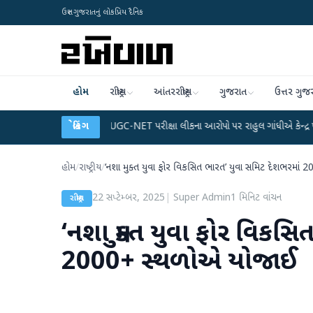
ઉત્તર ગુજરાતનું લોકપ્રિય દૈનિક
હોમ
રાષ્ટ્રીય
આંતરરાષ્ટ્રીય
ગુજરાત
ઉત્તર ગુજ
UGC-NET પરીક્ષા લીકના આરોપો પર રાહુલ ગાંધીએ કેન્દ્ર પર પ્રહાર કર્યા
બ્રેકિંગ
●
હિંમતનગર
હોમ
/
રાષ્ટ્રીય
/
‘નશા મુક્ત યુવા ફોર વિકસિત ભારત’ યુવા સમિટ દેશભરમાં
22 સપ્ટેમ્બર, 2025
|
Super Admin
1
મિનિટ વાંચન
રાષ્ટ્રીય
‘નશા મુક્ત યુવા ફોર વિકસ
2000+ સ્થળોએ યોજાઈ