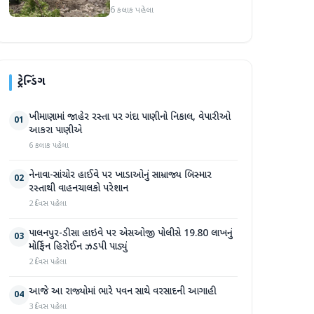
પ્રદેશમાં ભારે ચોમાસાનો સામનો
6 કલાક પહેલા
ટ્રેન્ડિંગ
ખીમાણામાં જાહેર રસ્તા પર ગંદા પાણીનો નિકાલ, વેપારીઓ
01
આકરા પાણીએ
6 કલાક પહેલા
નેનાવા-સાંચોર હાઈવે પર ખાડાઓનું સામ્રાજ્ય બિસ્માર
02
રસ્તાથી વાહનચાલકો પરેશાન
2 દિવસ પહેલા
પાલનપુર-ડીસા હાઇવે પર એસઓજી પોલીસે 19.80 લાખનું
03
મોર્ફિન હિરોઈન ઝડપી પાડ્યું
2 દિવસ પહેલા
આજે આ રાજ્યોમાં ભારે પવન સાથે વરસાદની આગાહી
04
3 દિવસ પહેલા