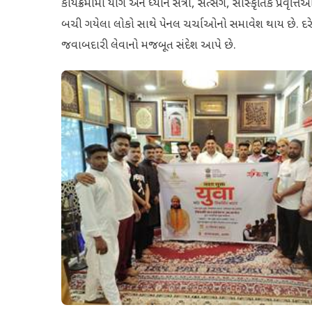
કાર્યક્રમોમાં યોગ અને ધ્યાન સત્રો, સત્સંગ, સાંસ્કૃતિક પ્રવૃ
બચી ગયેલા લોકો સાથે પેનલ ચર્ચાઓનો સમાવેશ થાય છે. દરેક પ્ર
જવાબદારી લેવાનો મજબૂત સંદેશ આપે છે.