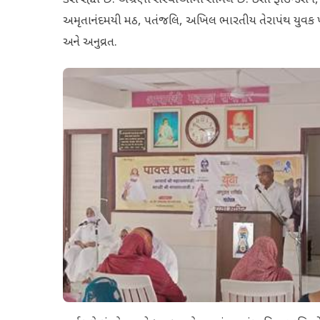
અમૃતાનંદમયી મઠ, પતંજલિ, અખિલ ભારતીય તેરાપંથ યુવક પરિ
અને અનુવ્રત.