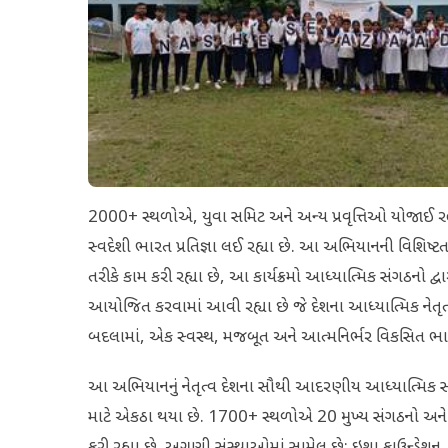
2000+ સ્થળોએ, યુવા સમિટ અને અન્ય પ્રવૃત્તિઓ યોજાઈ રહી છ
સ્વદેશી ભારત પ્રતિજ્ઞા લઈ રહ્યા છે. આ અભિયાનની વિશિષ્ટ
તરીકે કામ કરી રહ્યા છે, આ કાર્યક્રમો આધ્યાત્મિક સંગઠનો દ્વાર
આયોજિત કરવામાં આવી રહ્યા છે જે દેશના આધ્યાત્મિક નેતૃત
બદલામાં, એક સ્વસ્થ, મજબૂત અને આત્મનિર્ભર વિકસિત ભારત 
આ અભિયાનનું નેતૃત્વ દેશના સૌથી આદરણીય આધ્યાત્મિક સંગઠન
માટે એકઠા થયા છે. 1700+ સ્થળોએ 20 મુખ્ય સંગઠનો અને 27
કરી રહ્યા છે. અગ્રણી સંસ્થાઓમાં સામેલ છે: ઇશા ફાઉન્ડેશન, 