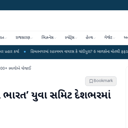
રાત
રાજકારણ
બિઝનેસ
સ્પોર્ટ્સ
હેલ્થ
ગેજેટ
અન
માં રહસ્યમય વાયરસ કે ચાંદીપુરા? 6 બાળકોના મોતથી ફફડાટ
●
હવામાન વિભાગે 18 રા
 2000+ સ્થળોએ યોજાઈ
Bookmark
િત ભારત’ યુવા સમિટ દેશભરમાં