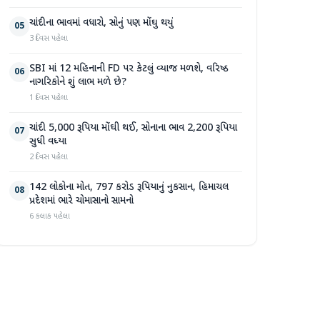
ચાંદીના ભાવમાં વધારો, સોનું પણ મોંઘુ થયું
05
3 દિવસ પહેલા
SBI માં 12 મહિનાની FD પર કેટલું વ્યાજ મળશે, વરિષ્ઠ
06
નાગરિકોને શું લાભ મળે છે?
1 દિવસ પહેલા
ચાંદી 5,000 રૂપિયા મોંઘી થઈ, સોનાના ભાવ 2,200 રૂપિયા
07
સુધી વધ્યા
2 દિવસ પહેલા
142 લોકોના મોત, 797 કરોડ રૂપિયાનું નુકસાન, હિમાચલ
08
પ્રદેશમાં ભારે ચોમાસાનો સામનો
6 કલાક પહેલા