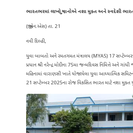
ભારતભરમાં લાખો યુવાનોએ નશા મુક્ત અને સ્વદેશી ભારતની
(જી.એન.એસ) તા. 21
નવી દિલ્હી,
યુવા બાબતો અને રમતગમત મંત્રાલય (MYAS) 17 સપ્ટેમ્બરથ
પ્રધાન શ્રી નરેન્દ્ર મોદીના 75મા જન્મદિવસ નિમિત્તે અને ગા
મહિનામાં વારાણસી ખાતે યોજાયેલા યુવા આધ્યાત્મિક સમિટની 
21 સપ્ટેમ્બર 2025ના રોજ વિકસિત ભારત માટે નશા મુક્ત યુ