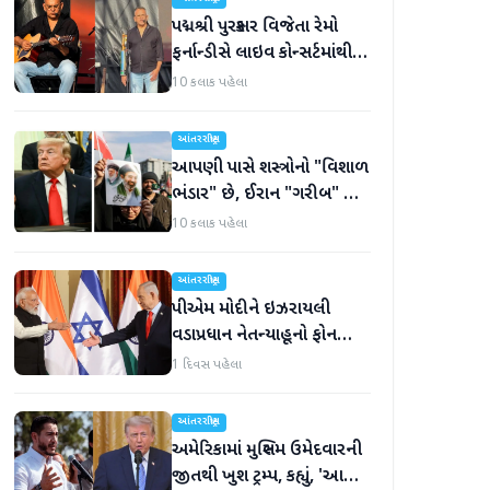
પદ્મશ્રી પુરસ્કાર વિજેતા રેમો
ફર્નાન્ડીસે લાઇવ કોન્સર્ટમાંથી
નિવૃત્તિની જાહેરાત કરી
10 કલાક પહેલા
આંતરરાષ્ટ્રીય
આપણી પાસે શસ્ત્રોનો "વિશાળ
ભંડાર" છે, ઈરાન "ગરીબ" છે,
ટ્રમ્પનું નિવેદન
10 કલાક પહેલા
આંતરરાષ્ટ્રીય
પીએમ મોદીને ઇઝરાયલી
વડાપ્રધાન નેતન્યાહૂનો ફોન
આવ્યો
1 દિવસ પહેલા
આંતરરાષ્ટ્રીય
અમેરિકામાં મુસ્લિમ ઉમેદવારની
જીતથી ખુશ ટ્રમ્પ, કહ્યું, 'આ