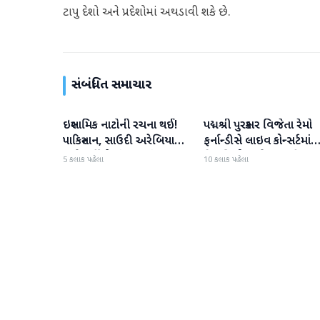
ટાપુ દેશો અને પ્રદેશોમાં અથડાવી શકે છે.
સંબંધિત સમાચાર
ઇસ્લામિક નાટોની રચના થઈ!
પદ્મશ્રી પુરસ્કાર વિજેતા રેમો
આંતરરાષ્ટ્રીય
આંતરરાષ્ટ્રીય
પાકિસ્તાન, સાઉદી અરેબિયા
ફર્નાન્ડીસે લાઇવ કોન્સર્ટમાંથ
અને તુર્કીએ સંયુક્ત સંરક્ષણ
નિવૃત્તિની જાહેરાત કરી
5 કલાક પહેલા
10 કલાક પહેલા
કરાર પર હસ્તાક્ષર