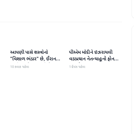
આપણી પાસે શસ્ત્રોનો
પીએમ મોદીને ઇઝરાયલી
આંતરરાષ્ટ્રીય
આંતરરાષ્ટ્રીય
ી
"વિશાળ ભંડાર" છે, ઈરાન
વડાપ્રધાન નેતન્યાહૂનો ફોન
"ગરીબ" છે, ટ્રમ્પનું નિવેદન
આવ્યો
10 કલાક પહેલા
1 દિવસ પહેલા