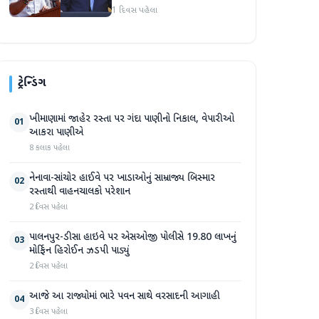
અમારા માટે સારા સમાચાર છે'
1 દિવસ પહેલા
ટ્રેન્ડિંગ
ખીમાણામાં જાહેર રસ્તા પર ગંદા પાણીનો નિકાલ, વેપારીઓ
01
આકરા પાણીએ
8 કલાક પહેલા
નેનાવા-સાંચોર હાઈવે પર ખાડાઓનું સામ્રાજ્ય બિસ્માર
02
રસ્તાથી વાહનચાલકો પરેશાન
2 દિવસ પહેલા
પાલનપુર-ડીસા હાઇવે પર એસઓજી પોલીસે 19.80 લાખનું
03
મોર્ફિન હિરોઈન ઝડપી પાડ્યું
2 દિવસ પહેલા
આજે આ રાજ્યોમાં ભારે પવન સાથે વરસાદની આગાહી
04
3 દિવસ પહેલા