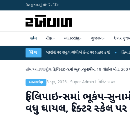
ઉત્તર ગુજરાતનું લોકપ્રિય દૈનિક
હોમ
રાષ્ટ્રીય
આંતરરાષ્ટ્રીય
ગુજરાત
ઉત્તર ગુજ
્ષા લીકના આરોપો પર રાહુલ ગાંધીએ કેન્દ્ર પર પ્રહાર કર્યા
બ્રેકિંગ
●
હિંમતનગરમાં રહસ્યમય 
હોમ
/
આંતરરાષ્ટ્રીય
/
ફિલિપાઇન્સમાં ભૂકંપ-સુનામીમાં 19 લોકોના મોત, 200 થ
8 જૂન, 2026
|
Super Admin
1
મિનિટ વાંચન
આંતરરાષ્ટ્રીય
ફિલિપાઇન્સમાં ભૂકંપ-સુના
વધુ ઘાયલ, રિક્ટર સ્કેલ પર 