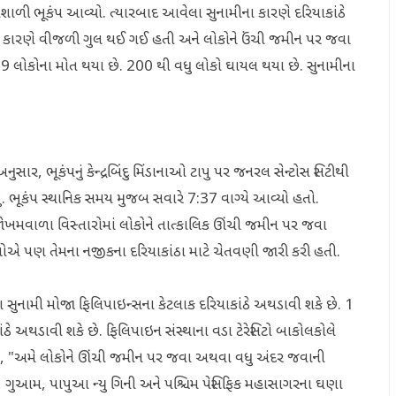
તિશાળી ભૂકંપ આવ્યો. ત્યારબાદ આવેલા સુનામીના કારણે દરિયાકાંઠે
ં. ભૂકંપને કારણે વીજળી ગુલ થઈ ગઈ હતી અને લોકોને ઉંચી જમીન પર જવા
 19 લોકોના મોત થયા છે. 200 થી વધુ લોકો ઘાયલ થયા છે. સુનામીના
સાર, ભૂકંપનું કેન્દ્રબિંદુ મિંડાનાઓ ટાપુ પર જનરલ સેન્ટોસ સિટીથી
ં. ભૂકંપ સ્થાનિક સમય મુજબ સવારે 7:37 વાગ્યે આવ્યો હતો.
ીના જોખમવાળા વિસ્તારોમાં લોકોને તાત્કાલિક ઊંચી જમીન પર જવા
ીઓએ પણ તેમના નજીકના દરિયાકાંઠા માટે ચેતવણી જારી કરી હતી.
ંચા સુનામી મોજા ફિલિપાઇન્સના કેટલાક દરિયાકાંઠે અથડાવી શકે છે. 1
ંઠે અથડાવી શકે છે. ફિલિપાઇન સંસ્થાના વડા ટેરેસિટો બાકોલકોલે
્યું, "અમે લોકોને ઊંચી જમીન પર જવા અથવા વધુ અંદર જવાની
ુઆમ, પાપુઆ ન્યુ ગિની અને પશ્ચિમ પેસિફિક મહાસાગરના ઘણા