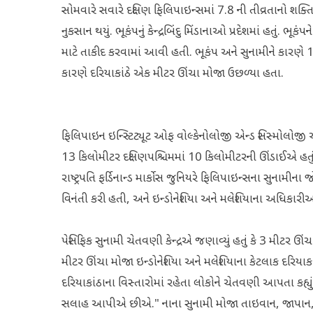
સોમવારે સવારે દક્ષિણ ફિલિપાઇન્સમાં 7.8 ની તીવ્રતાનો શક્
નુકસાન થયું. ભૂકંપનું કેન્દ્રબિંદુ મિંડાનાઓ પ્રદેશમાં હતુ
માટે તાકીદ કરવામાં આવી હતી. ભૂકંપ અને સુનામીને કારણે
કારણે દરિયાકાંઠે એક મીટર ઊંચા મોજા ઉછળ્યા હતા.
ફિલિપાઇન ઇન્સ્ટિટ્યૂટ ઓફ વોલ્કેનોલોજી એન્ડ સિસ્મોલોજી અનુ
13 કિલોમીટર દક્ષિણપશ્ચિમમાં 10 કિલોમીટરની ઊંડાઈએ હતુ
રાષ્ટ્રપતિ ફર્ડિનાન્ડ માર્કોસ જુનિયરે ફિલિપાઇન્સના સુનામ
વિનંતી કરી હતી, અને ઇન્ડોનેશિયા અને મલેશિયાના અધિકાર
પેસિફિક સુનામી ચેતવણી કેન્દ્રએ જણાવ્યું હતું કે 3 મીટર ઊ
મીટર ઊંચા મોજા ઇન્ડોનેશિયા અને મલેશિયાના કેટલાક દરિયાકા
દરિયાકાંઠાના વિસ્તારોમાં રહેતા લોકોને ચેતવણી આપતા કહ
સલાહ આપીએ છીએ." નાના સુનામી મોજા તાઇવાન, જાપાન, ગ