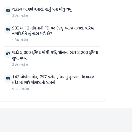
ચાંદીના ભાવમાં વધારો, સોનું પણ મોંઘુ થયું
05
3 દિવસ પહેલા
SBI માં 12 મહિનાની FD પર કેટલું વ્યાજ મળશે, વરિષ્ઠ
06
નાગરિકોને શું લાભ મળે છે?
1 દિવસ પહેલા
ચાંદી 5,000 રૂપિયા મોંઘી થઈ, સોનાના ભાવ 2,200 રૂપિયા
07
સુધી વધ્યા
2 દિવસ પહેલા
142 લોકોના મોત, 797 કરોડ રૂપિયાનું નુકસાન, હિમાચલ
08
પ્રદેશમાં ભારે ચોમાસાનો સામનો
9 કલાક પહેલા