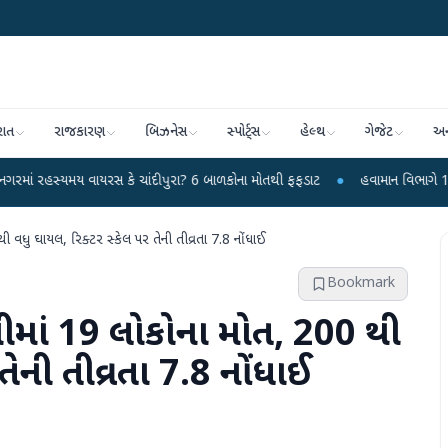
રાત
રાજકારણ
બિઝનેસ
સ્પોર્ટ્સ
હેલ્થ
ગેજેટ
અન
વાયરસ કે ચાંદીપુરા? 6 બાળકોના મોતથી ફફડાટ
●
હવામાન વિભાગે 18 રાજ્યો માટે ભા
ી વધુ ઘાયલ, રિક્ટર સ્કેલ પર તેની તીવ્રતા 7.8 નોંધાઈ
Bookmark
મીમાં 19 લોકોના મોત, 200 થી
તેની તીવ્રતા 7.8 નોંધાઈ