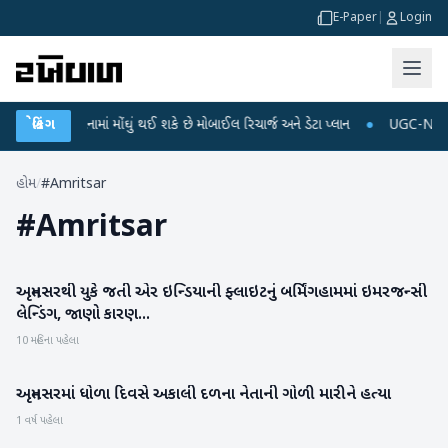
E-Paper
|
Login
ામી 3-4 મહિનામાં મોંઘું થઈ શકે છે મોબાઈલ રિચાર્જ અને ડેટા પ્લાન
બ્રેકિંગ
●
UGC-NET પરીક્ષ
હોમ
/
#Amritsar
#
Amritsar
અમૃતસરથી યુકે જતી એર ઇન્ડિયાની ફ્લાઇટનું બર્મિંગહામમાં ઇમરજન્સી
રાષ્ટ્રીય
લેન્ડિંગ, જાણો કારણ...
10 મહિના પહેલા
અમૃતસરમાં ધોળા દિવસે અકાલી દળના નેતાની ગોળી મારીને હત્યા
રાષ્ટ્રીય
1 વર્ષ પહેલા