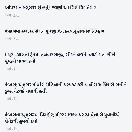
ઓપરેશન બ્લુસ્ટાર શું હતું? જાણો આ વિશે વિગતેવાર
રાષ્ટ્રીય
1 વર્ષ પહેલા
પંજાબમાં સ્લીપર સેલને પુનર્જીવિત કરવાનું કાવતરું નિષ્ફળ
રાષ્ટ્રીય
1 વર્ષ પહેલા
મથુરા: ચાલતી ટ્રેનમાં તલવારબાજી, સીટને લઈને ઝઘડો થતાં શીખે
રાષ્ટ્રીય
યુવકને ઘાયલ કર્યો
1 વર્ષ પહેલા
પંજાબ; અમૃતસર પોલીસે મહિલાની ધરપકડ કરી પોલીસ અધિકારી બનીને
રાષ્ટ્રીય
ડ્રગ્સ નેટવર્ક ચલાવી હતી
1 વર્ષ પહેલા
પંજાબના અમૃતસરમાં વિસ્ફોટ; મોટરસાઇકલ પર આવેલા બે યુવાનોએ
રાષ્ટ્રીય
ગ્રેનેડથી હુમલો કર્યો
1 વર્ષ પહેલા