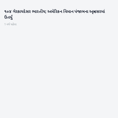
૧૦૪ ગેરકાયદેસર ભારતીય; અમેરિકન વિમાન પંજાબના અમૃતસરમાં
રાષ્ટ્રીય
ઉતર્યું
1 વર્ષ પહેલા