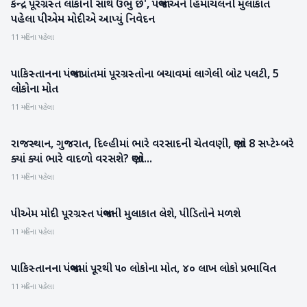
કેન્દ્ર પૂરગ્રસ્ત લોકોની સાથે ઉભું છે', પંજાબ અને હિમાચલની મુલાકાત
રાષ્ટ્રીય
પહેલા પીએમ મોદીએ આપ્યું નિવેદન
11 મહિના પહેલા
પાકિસ્તાનના પંજાબ પ્રાંતમાં પૂરગ્રસ્તોના બચાવમાં લાગેલી બોટ પલટી, 5
આંતરરાષ્ટ્રીય
લોકોના મોત
11 મહિના પહેલા
રાજસ્થાન, ગુજરાત, દિલ્હીમાં ભારે વરસાદની ચેતવણી, જાણો 8 સપ્ટેમ્બરે
રાષ્ટ્રીય
ક્યાં ક્યાં ભારે વાદળો વરસશે? જાણો...
11 મહિના પહેલા
પીએમ મોદી પૂરગ્રસ્ત પંજાબની મુલાકાત લેશે, પીડિતોને મળશે
રાષ્ટ્રીય
11 મહિના પહેલા
પાકિસ્તાનના પંજાબમાં પૂરથી ૫૦ લોકોના મોત, ૪૦ લાખ લોકો પ્રભાવિત
આંતરરાષ્ટ્રીય
11 મહિના પહેલા