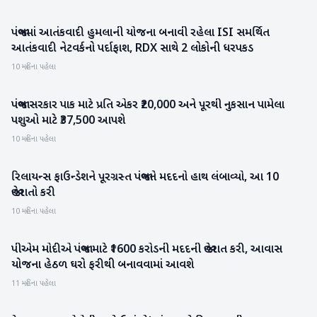
પંજાબમાં આતંકવાદી હુમલાની યોજના બનાવી રહેલા ISI સમર્થિત
રાષ્ટ્રીય
આતંકવાદી નેટવર્કનો પર્દાફાશ, RDX સાથે 2 લોકોની ધરપકડ
10 મહિના પહેલા
પંજાબ સરકાર પાક માટે પ્રતિ એકર ₹20,000 અને પૂરથી નુકસાન પામેલા
રાષ્ટ્રીય
પશુઓ માટે ₹37,500 આપશે
10 મહિના પહેલા
રિલાયન્સ ફાઉન્ડેશને પૂરગ્રસ્ત પંજાબને મદદનો હાથ લંબાવ્યો, આ 10
રાષ્ટ્રીય
જાહેરાતો કરી
10 મહિના પહેલા
પીએમ મોદીએ પંજાબ માટે ₹1600 કરોડની મદદની જાહેરાત કરી, આવાસ
રાષ્ટ્રીય
યોજના હેઠળ ઘરો ફરીથી બનાવવામાં આવશે
11 મહિના પહેલા