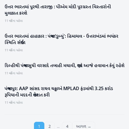
ઉત્તર ભારતમાં પૂરથી તારાજી : પીએમ મોદી પૂરગ્રસ્ત વિસ્તારોની
રાષ્ટ્રીય
મુલાકાત કરશે
11 મહિના પહેલા
ઉત્તર ભારતમાં હાહાકાર : પંજાબ ‘ડુબ્‍યું': હિમાચલ - ઉત્તરાખંડમાં ભયંકર
રાષ્ટ્રીય
સ્‍થિતિ સર્જાઈ
11 મહિના પહેલા
દિલ્હીથી પંજાબ સુધી વરસાદે તબાહી મચાવી, જાણો આજે હવામાન કેવું રહેશે
રાષ્ટ્રીય
11 મહિના પહેલા
પંજાબ પૂર: AAP સાંસદ રાઘવ ચઢ્ઢાએ MPLAD ફંડમાંથી 3.25 કરોડ
રાજકારણ
રૂપિયાની મદદની જાહેરાત કરી
11 મહિના પહેલા
...
1
2
4
આગળ →