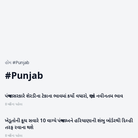
હોમ
/
#Punjab
#
Punjab
પંજાબ સરકારે શેરડીના ટેકાના ભાવમાં કર્યો વધારો, જાણો નવીનતમ ભાવ
બિઝનેસ
8 મહિના પહેલા
ખેડૂતોની કૂચ સવારે 10 વાગ્યે પંજાબ અને હરિયાણાની શંભુ બોર્ડરથી દિલ્હી
રાષ્ટ્રીય
તરફ રવાના થશે
8 મહિના પહેલા