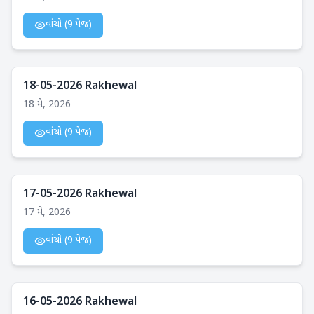
વાંચો (
9
પેજ)
18-05-2026 Rakhewal
18 મે, 2026
વાંચો (
9
પેજ)
17-05-2026 Rakhewal
17 મે, 2026
વાંચો (
9
પેજ)
16-05-2026 Rakhewal