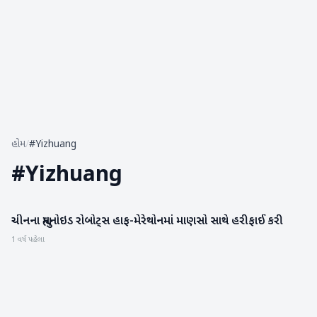
હોમ
/
#Yizhuang
#
Yizhuang
ચીનના હ્યુમનોઇડ રોબોટ્સ હાફ-મેરેથોનમાં માણસો સાથે હરીફાઈ કરી
સાયન્સ & ટેકનોલોજી
1 વર્ષ પહેલા