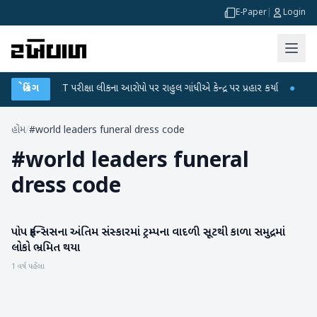
E-Paper
|
Login
●
UGC-NET પરીક્ષા લીકના આરોપો પર રાહુલ ગાંધીએ કેન્દ્ર પર પ્રહાર કર્યા
બ્રેકિંગ
●
હિંમત
હોમ
/
#world leaders funeral dress code
#
world leaders funeral
dress code
પોપ ફ્રાન્સિસના અંતિમ સંસ્કારમાં ટ્રમ્પના વાદળી સૂટથી કાળા સમુદ્રમાં
આંતરરાષ્ટ્રીય
લોકો ભ્રમિત થયા
1 વર્ષ પહેલા