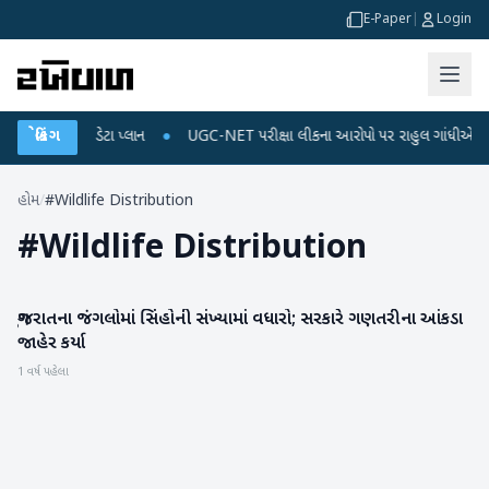
E-Paper
|
Login
રિચાર્જ અને ડેટા પ્લાન
બ્રેકિંગ
●
UGC-NET પરીક્ષા લીકના આરોપો પર રાહુલ ગાંધીએ કેન્દ્ર પર 
હોમ
/
#Wildlife Distribution
#
Wildlife Distribution
ગુજરાતના જંગલોમાં સિંહોની સંખ્યામાં વધારો; સરકારે ગણતરીના આંકડા
ગુજરાત
જાહેર કર્યા
1 વર્ષ પહેલા