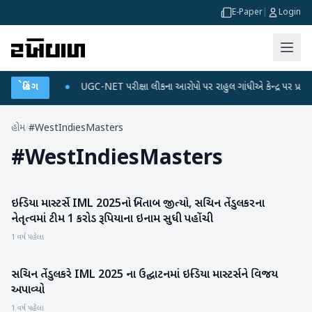
E-Paper
|
Login
ને ડેટા પ્લાન
બ્રેકિંગ
●
UGC-NET પરીક્ષા લીકના આરોપો પર રાહુલ ગાંધીએ કેન્દ્ર પર પ્રહાર કર
હોમ
/
#WestIndiesMasters
#
WestIndiesMasters
ઇન્ડિયા માસ્ટર્સે IML 2025નો ખિતાબ જીત્યો, સચિન તેંડુલકરના
રમતગમત
નેતૃત્વમાં ટીમ 1 કરોડ રૂપિયાના ઇનામ સુધી પહોંચી
1 વર્ષ પહેલા
સચિન તેંડુલકરે IML 2025 ના ઉદ્ઘાટનમાં ઇન્ડિયા માસ્ટર્સને વિજય
રમતગમત
અપાવ્યો
1 વર્ષ પહેલા