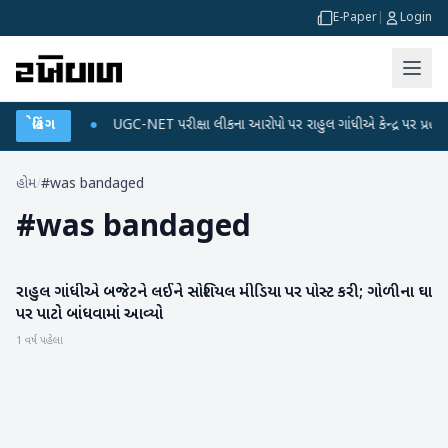
E-Paper
|
Login
 ડેટા પ્લાન
બ્રેકિંગ
●
UGC-NET પરીક્ષા લીકના આરોપો પર રાહુલ ગાંધીએ કેન્દ્ર પર પ્રહાર કર્ય
હોમ
/
#was bandaged
#
was bandaged
રાહુલ ગાંધીએ બજેટને લઈને સોશિયલ મીડિયા પર પોસ્ટ કરી; ગોળીના ઘા
રાજકારણ
પર પાટો બાંધવામાં આવ્યો
1 વર્ષ પહેલા