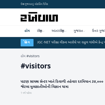
ઉત્તર ગુજરાતનું લોકપ્રિય દૈનિક
હોમ
રાષ્ટ્રીય
આંતરરાષ્ટ્રીય
ગુજરાત
ઉત્તર ગુજ
 ડેટા પ્લાન
●
UGC-NET પરીક્ષા લીકના આરોપો પર રાહુલ ગાંધીએ કેન્દ્ર પર પ્રહાર કર્ય
બ્રેકિંગ
હોમ
/
#visitors
#
visitors
પાટણ સાયન્સ સેન્ટર ખાતે દિવાળી તહેવાર દરમિયાન ૩૪,૦૦૦
સાયન્સ & ટેકનોલોજી
જેટલા મુલાકાતીઓની વિજ્ઞાન યાત્રા
1 વર્ષ પહેલા