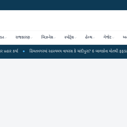
રાત
રાજકારણ
બિઝનેસ
સ્પોર્ટ્સ
હેલ્થ
ગેજેટ
અન
ા
●
હિંમતનગરમાં રહસ્યમય વાયરસ કે ચાંદીપુરા? 6 બાળકોના મોતથી ફફડાટ
●
હવ